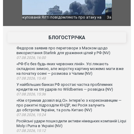
о атаку на
За 2000 кілометрів від кордону з Україною: в
В Таїланді 
го диму.
Єкатеринбурзі після атаки дронів загорівся
блискавки 
склад Wildberries. ФОТО. ВІДЕО
постражда
БЛОГОСТРІЧКА
Федоров заявив про переговори з Маском щодо
використання Starlink для ураження цілей у РФ (NV)
07.08.2026, 16:00
«РФ б'є без будь-яких червоних ліній». Усі лякають
складною зимою, але жорстку картину можемо мати вже
на початку осені — розмова з Чалим (NV)
07.08.2026, 15:48
У найбільших банках РФ зростає частка проблемних
кредитів на тлі ударів по Wildberries — розвідка (NV)
07.08.2026, 15:36
«Кім отримав дозвіл від Сі». Інтерв'ю з кореєзнавецем —
про ракетні підрозділи КНДР, які Росія залучить
до обстрілів України, та роль Китаю (NV)
07.08.2026, 15:24
Російські удари пошкодили активи німецьких компаній Liqui
Moly і Puma в Україні (NV)
07.08.2026, 15:12