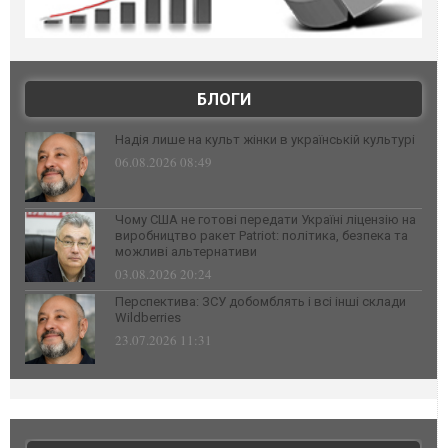
БЛОГИ
Надія лише на культ жінки в українській культурі
06.08.2026 08:49
Чому США не готові передати Україні ліцензію на
виробництво ракет Patriot: політика, безпека та
можливі альтернативи
03.08.2026 20:24
Перспектива: ЗСУ добомблять і всі інші склади
Wildberries
23.07.2026 11:31