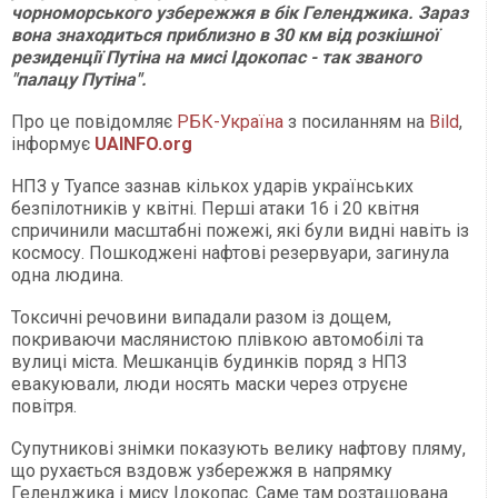
чорноморського узбережжя в бік Геленджика. Зараз
вона знаходиться приблизно в 30 км від розкішної
резиденції Путіна на мисі Ідокопас - так званого
"палацу Путіна".
Про це повідомляє
РБК-Україна
з посиланням на
Bild
,
інформує
UAINFO.org
НПЗ у Туапсе зазнав кількох ударів українських
безпілотників у квітні. Перші атаки 16 і 20 квітня
спричинили масштабні пожежі, які були видні навіть із
космосу. Пошкоджені нафтові резервуари, загинула
одна людина.
Токсичні речовини випадали разом із дощем,
покриваючи маслянистою плівкою автомобілі та
вулиці міста. Мешканців будинків поряд з НПЗ
евакуювали, люди носять маски через отруєне
повітря.
Супутникові знімки показують велику нафтову пляму,
що рухається вздовж узбережжя в напрямку
Геленджика і мису Ідокопас. Саме там розташована