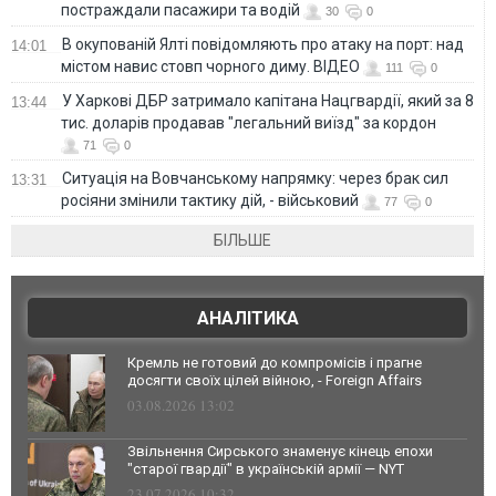
постраждали пасажири та водій
30
0
В окупованій Ялті повідомляють про атаку на порт: над
14:01
містом навис стовп чорного диму. ВІДЕО
111
0
У Харкові ДБР затримало капітана Нацгвардії, який за 8
13:44
тис. доларів продавав "легальний виїзд" за кордон
71
0
Ситуація на Вовчанському напрямку: через брак сил
13:31
росіяни змінили тактику дій, - військовий
77
0
БІЛЬШЕ
АНАЛІТИКА
Кремль не готовий до компромісів і прагне
досягти своїх цілей війною, - Foreign Affairs
03.08.2026 13:02
Звільнення Сирського знаменує кінець епохи
"старої гвардії" в українській армії — NYT
23.07.2026 10:32