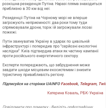
розкішна резиденція Путіна. Наразі пляма знаходиться
приблизно в 30 км від неї.
Резиденції Путіна на Чорному морі не вперше
загрожують неприємності: два роки тому туди
спрямовували дрони, торік їй загрожували лісові
пожежі.
Путін звинуватив Україну в ударах по цивільній
інфраструктурі і попередив про "серйозні екологічні
наслідки". Київ підтвердив атаки як частину кампанії
проти російського енергетичного сектору.
Експерти попереджають, що забруднення може
завдати шкоди місцевим екосистемам і знизити
туристичну привабливість регіону.
Підписуйся
на
сторінки
UAINFO
Facebook
,
Telegram
,
Twitt
Катерина Коваль, РБК-Україна
Повідомити про помилку - Виділіть орфографічну