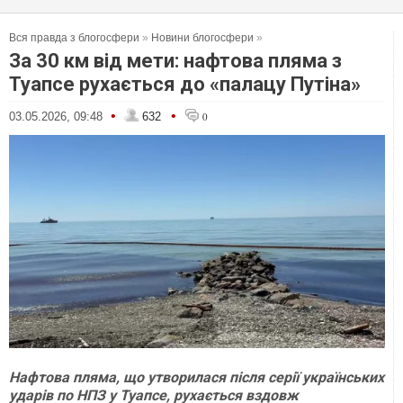
Вся правда з блогосфери
»
Новини блогосфери
»
За 30 км від мети: нафтова пляма з
Туапсе рухається до «палацу Путіна»
•
•
03.05.2026, 09:48
632
0
Нафтова пляма, що утворилася після серії українських
ударів по НПЗ у Туапсе, рухається вздовж