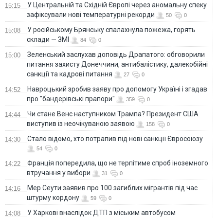
У Центральній та Східній Європі через аномальну спеку
15:15
зафіксували нові температурні рекорди
50
0
У російському Брянську спалахнула пожежа, горять
15:08
склади — ЗМІ
84
0
Зеленський заслухав доповідь Драпатого: обговорили
15:00
питання захисту Донеччини, антибалістику, далекобійні
санкції та кадрові питання
27
0
Навроцький зробив заяву про допомогу Україні і згадав
14:52
про "бандерівські прапори"
359
0
Чи стане Венс наступником Трампа? Президент США
14:44
виступив із неочікуваною заявою
158
0
Стало відомо, хто потрапив під нові санкції Євросоюзу
14:30
54
0
Франція попередила, що не терпітиме спроб іноземного
14:22
втручання у вибори
31
0
Мер Сеути заявив про 100 загиблих мігрантів під час
14:16
штурму кордону
59
0
У Харкові внаслідок ДТП з міським автобусом
14:08