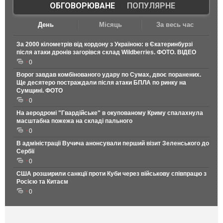
ОБГОВОРЮВАНЕ
|
ПОПУЛЯРНЕ
День
Місяць
За весь час
За 2000 кілометрів від кордону з Україною: в Єкатеринбурзі
після атаки дронів загорівся склад Wildberries. ФОТО. ВІДЕО
0
Ворог завдав комбінованого удару по Сумах, двоє поранених.
Ще десятеро постраждали після атаки БПЛА по ринку на
Сумщині. ФОТО
0
На аеродромі "Гвардійське" в окупованому Криму спалахнула
масштабна пожежа на складі пального
0
В адміністрації Вучича анонсували перший візит Зеленського до
Сербії
0
США розширили санкції проти Куби через військову співпрацю з
Росією та Китаєм
0