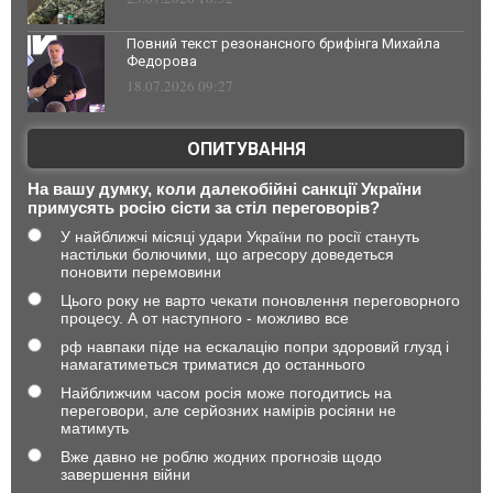
Повний текст резонансного брифінга Михайла
Федорова
18.07.2026 09:27
ОПИТУВАННЯ
На вашу думку, коли далекобійні санкції України
примусять росію сісти за стіл переговорів?
У найближчі місяці удари України по росії стануть
настільки болючими, що агресору доведеться
поновити перемовини
Цього року не варто чекати поновлення переговорного
процесу. А от наступного - можливо все
рф навпаки піде на ескалацію попри здоровий глузд і
намагатиметься триматися до останнього
Найближчим часом росія може погодитись на
переговори, але серйозних намірів росіяни не
матимуть
Вже давно не роблю жодних прогнозів щодо
завершення війни