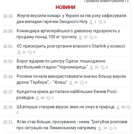
Правила коментування ! »
НОВИНИ
Жертв вкусили комарі: у Україні за пів року зафіксували
16:16
два випадки гарячки Західного Нілу
1
0
Командира артилерійського дивізіону підозрюють у
16:08
продажу понад 100 кг тротилу
15
0
ЄС прискорить розгортання власного Starlink у космосі
16:01
11
0
Ворог вдарив по центру Одеси: пошкоджено
15:55
футбольний стадіон "Чорноморець"
25
0
Росіяни почали використовувати значно більшу версію
15:44
дрона "Гербера", - "Флеш"
40
0
Кредитна криза дісталася найбільших банків Росії -
15:37
розвідка
65
0
ШІ вперше створив віруси, яких не існує в природі
15:30
56
0
Атак стає більше, просування - нема: Трегубов розповів
15:21
про ситуацію на Лиманському напрямку
34
0