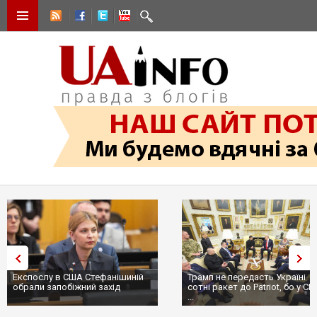
Експослу в США Стефанішиній
Трамп не передасть Україні
обрали запобіжний захід
сотні ракет до Patriot, бо у С
...