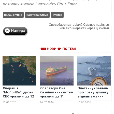
помилку мишею і натисніть Ctrl + Enter
палац Путіна
нафтова пляма
Туапсе
Сподобався матеріал? Сміливо поділися
ним в соцмережах через ці кнопки
ІНШІ НОВИНИ ПО ТЕМІ
Операція
Оператори Сил
Плетенчук заявив
"МоЛоЧКа": дрони
безпілотних систем
про повну зупинку
СБС уразили ще 12
уразили ще 11
відвантаження
російських суден у
суден тіньового
нафти через Туапсе
17.07.2026
16.07.2026
15.06.2026
Чорному морі
флоту РФ. ВІДЕО