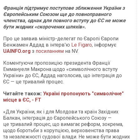
Франція підтримує поступове зближення України з
Європейським Союзом ще до повноправного
членства, однак для повного вступу до ЄС не може
бути жодних «скорочених шляхів».
Про це заявив міністр-делегат по Європі Європи
Бенжамен Аддад в інтерв'ю
Le Figaro
, інформує
UAINFO
.org
з
посиланням
на NV.
Коментуючи пропозицію президента Франції
Еммануеля Макрона щодо «символічного вступу
України» до ЄС, Аддад наголосив, що інтеграція до
ЄС — це тривалий процес.
Читайте також:
Україні пропонують "символічне"
місце в ЄС, - FT
«Для України, як і для Молдови та країн Західних
Балкан, інтеграція до Європейського Союзу —
це тривалий процес, що вимагає реформ, зокрема,
щодо боротьби з корупцією, верховенства права
та незалежності судової влади. Не може бути жодних