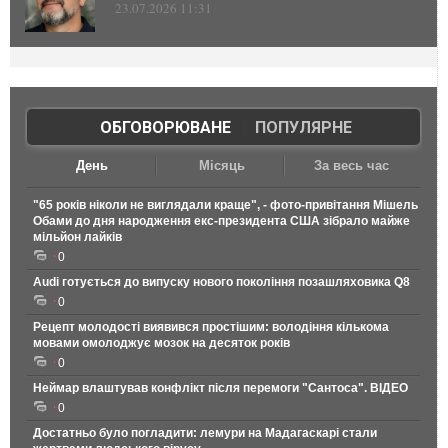
23.07.2026 11:31
ОБГОВОРЮВАНЕ
|
ПОПУЛЯРНЕ
День
Місяць
За весь час
"65 років ніколи не виглядали краще", - фото-привітання Мішель
Обами до дня народження екс-президента США зібрало майже
мільйон лайків
0
Audi готується до випуску нового покоління позашляховика Q8
0
Рецепт молодості виявився простішим: володіння кількома
мовами омолоджує мозок на десяток років
0
Неймар влаштував конфлікт після перемоги "Сантоса". ВІДЕО
0
Достатньо було погладити: лемури на Мадагаскарі стали