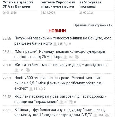
Україна від героїв
жителів Євросоюзу
заблокувала
УПА та Бандери
підтримують вступ
подальші
заради ЄС: посол у
України до блоку,
переговори про
06.08.2026
04.08.2026
29.07.2026
Польщі відповів на
але у Польщі та
вступ України в ЄС,
ультиматуми
Франції зростає
- FT
Варшави
кількість
Правила коментування ! »
противників
НОВИНИ
Потужний гавайський телескоп виявив на Сонці те, чого
23:55
раніше не бачив ніхто
315
0
"Мої іграшки": Роналду показав колекцію суперкарів
23:31
вартістю понад 25 млн євро
150
0
Життя на Землі могло виникнути двічі, – дослідження
23:00
220
0
Навіть 300 американських ракет Україні вистачить
22:53
лише на 2,5-3 місяці активних російських обстрілів -
експерт
68
0
Як діяти пасажирам у разі загрози під час подорожі -
22:42
поради від "Укрзалізниці"
81
0
В Таїланді футболіст загинув від удару блискавки під
22:31
час матчу: ще 12 людей постраждали. ВІДЕО
101
0