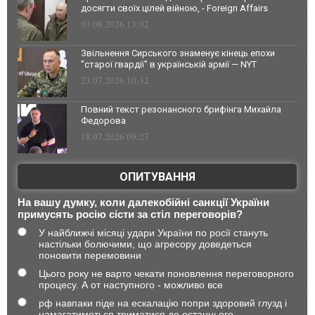
досягти своїх цілей війною, - Foreign Affairs
03.08.2026 13:02
Звільнення Сирського знаменує кінець епохи
"старої гвардії" в українській армії — NYT
23.07.2026 10:32
Повний текст резонансного брифінга Михайла
Федорова
18.07.2026 09:27
ОПИТУВАННЯ
На вашу думку, коли далекобійні санкції України
примусять росію сісти за стіл переговорів?
У найближчі місяці удари України по росії стануть
настільки болючими, що агресору доведеться
поновити перемовини
Цього року не варто чекати поновлення переговорного
процесу. А от наступного - можливо все
рф навпаки піде на ескалацію попри здоровий глузд і
намагатиметься триматися до останнього