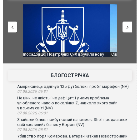
чили нову
Сили оборони уразили Ярославський НПЗ:
Неймар вла
губернатор регіону заявив про наймасштабнішу
"Сантоса".
атаку. ВІДЕО
БЛОГОСТРІЧКА
Американець одягнув 125 футболок і пробіг марафон (NV)
07.08.2026, 06:31
Не ціни, не якість і не дефіцит: і у чому проблема
улюбленого напою покоління Z, навколо якого хайп
у всьому світі (NV)
07.08.2026, 06:01
Знайшли більш прибутковий напрямок. Shell продає весь
свій «зелений» бізнес у Європі (NV)
07.08.2026, 05:31
Убивство Ігоря Комарова. Ветеран Kraken Новостройний