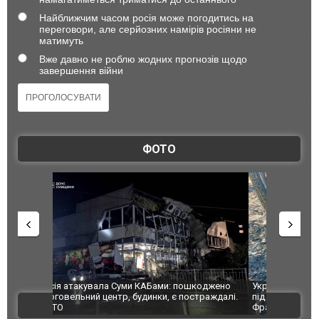
Найближчим часом росія може погодитись на
переговори, але серйозних намірів росіяни не
матимуть
Вже давно не роблю жодних прогнозів щодо
завершення війни
ФОТО
шкоджено
Українські надзвичайники врятували козуленя
СБУ за спр
траждалі.
під час ліквідації масштабної лісової пожежі у
Болгарії з
ВІДЕО
Франції
ФОТО