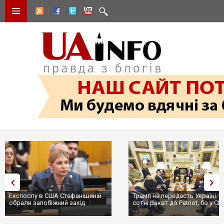
Експослу в США Стефанішиній
Трамп не передасть Україні
обрали запобіжний захід
сотні ракет до Patriot, бо у С
...