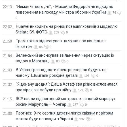
"Немає чіткого „ні“", - Михайло Федоров не відкидає
22:13
повернення на посаду міністра оборони України
74
0
Huawei виходить на ринок позашляховиків з моделлю
22:02
Stelato G9. ФОТО
235
0
Трамп різко відреагував на чутки про конфлікт з
21:58
Гегсетом
86
0
Зеленський анонсував звільнення через ситуацію із
21:54
водою в Марганці
83
0
В Україні розподіляти електроенергію будуть по-
21:43
новому: Шмигаль розкрив деталі
195
0
"Я доначу щодня": Даша Астаф'єва різко висловилася
21:32
про зірок, які забули про війну
129
0
ЗСУ взяли під вогневий контроль ключовий маршрут
21:15
росіян Маріуполь — Чонгар
177
0
Прогноз: 9-го серпня дихати легко свіжим повітрям
21:00
можна буде повсюди в Україні
932
0