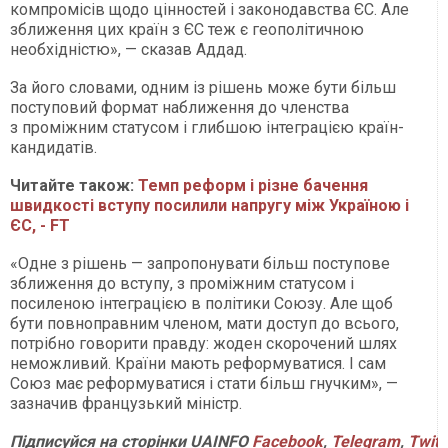
компромісів щодо цінностей і законодавства ЄС. Але
зближення цих країн з ЄС теж є геополітичною
необхідністю», — сказав Аддад.
За його словами, одним із рішень може бути більш
поступовий формат наближення до членства
з проміжним статусом і глибшою інтеграцією країн-
кандидатів.
Читайте також:
Темп реформ і різне бачення
швидкості вступу посилили напругу між Україною і
ЄС, - FT
«Одне з рішень — запропонувати більш поступове
зближення до вступу, з проміжним статусом і
посиленою інтеграцією в політики Союзу. Але щоб
бути повноправним членом, мати доступ до всього,
потрібно говорити правду: жоден скорочений шлях
неможливий. Країни мають реформуватися. І сам
Союз має реформуватися і стати більш гнучким», —
зазначив французький міністр.
Підписуйся на сторінки UAINFO
Facebook
,
Telegram
,
Twitt