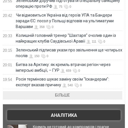
Зеленський доручив підготувати спеціальну санкційну
20:55
операцію проти РФ
75
0
Чи відмовиться Україна від героїв УПА та Бандери
20:42
заради ЄС: посол у Польщі відповів на ультиматуми
Варшави
358
0
Колишній головний тренер "Шахтаря" очолив один із
20:33
найкращих клубів Саудівської Аравії
111
0
Зеленський підписав укази про звільнення ще чотирьох
20:15
послів
150
0
Битва за Арктику: як кремль втрачає регіон через
20:01
імперські амбіції, – ГУР
659
0
Росія терміново шукає заміну своїм "Іскандерам":
19:54
експерт вказав причину
540
0
БІЛЬШЕ
АНАЛІТИКА
Кремль не готовий до компромісів і прагне