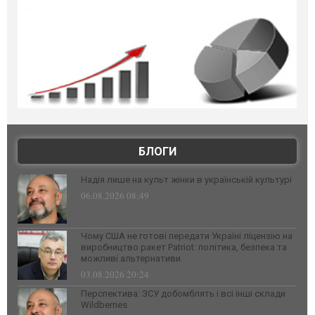
БЛОГИ
Надія лише на культ жінки в українській культурі
06.08.2026 08:49
Чому США не готові передати Україні ліцензію на
виробництво ракет Patriot: політика, безпека та
можливі альтернативи
03.08.2026 20:24
Перспектива: ЗСУ добомблять і всі інші склади
Wildberries