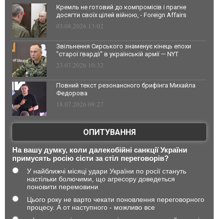
Кремль не готовий до компромісів і прагне
досягти своїх цілей війною, - Foreign Affairs
03.08.2026 13:02
Звільнення Сирського знаменує кінець епохи
"старої гвардії" в українській армії — NYT
23.07.2026 10:32
Повний текст резонансного брифінга Михайла
Федорова
18.07.2026 09:27
ОПИТУВАННЯ
На вашу думку, коли далекобійні санкції України
примусять росію сісти за стіл переговорів?
У найближчі місяці удари України по росії стануть
настільки болючими, що агресору доведеться
поновити перемовини
Цього року не варто чекати поновлення переговорного
процесу. А от наступного - можливо все