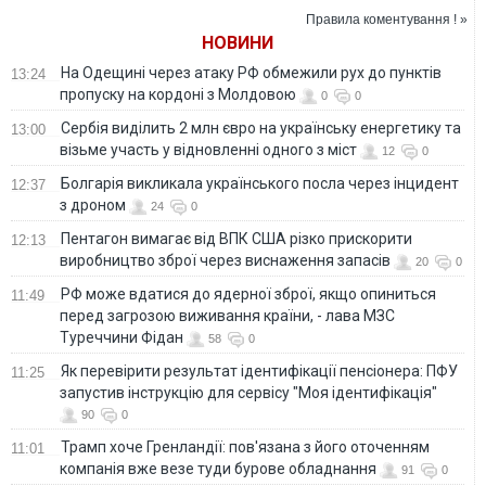
Ормузької протоки
Правила коментування ! »
НОВИНИ
На Одещині через атаку РФ обмежили рух до пунктів
13:24
пропуску на кордоні з Молдовою
0
0
Сербія виділить 2 млн євро на українську енергетику та
13:00
візьме участь у відновленні одного з міст
12
0
Болгарія викликала українського посла через інцидент
12:37
з дроном
24
0
Пентагон вимагає від ВПК США різко прискорити
12:13
виробництво зброї через виснаження запасів
20
0
РФ може вдатися до ядерної зброї, якщо опиниться
11:49
перед загрозою виживання країни, - лава МЗС
Туреччини Фідан
58
0
Як перевірити результат ідентифікації пенсіонера: ПФУ
11:25
запустив інструкцію для сервісу "Моя ідентифікація"
90
0
Трамп хоче Гренландії: пов'язана з його оточенням
11:01
компанія вже везе туди бурове обладнання
91
0