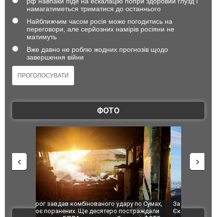
рф навпаки піде на ескалацію попри здоровий глузд і
намагатиметься триматися до останнього
Найближчим часом росія може погодитись на
переговори, але серйозних намірів росіяни не
матимуть
Вже давно не роблю жодних прогнозів щодо
завершення війни
ФОТО
по Сумах,
За 2000 кілометрів від кордону з Україною: в
"Мої іграш
траждали
Єкатеринбурзі після атаки дронів загорівся
суперкарів