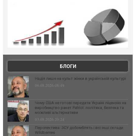
БЛОГИ
Надія лише на культ жінки в українській культурі
06.08.2026 08:49
Чому США не готові передати Україні ліцензію на
виробництво ракет Patriot: політика, безпека та
можливі альтернативи
03.08.2026 20:24
Перспектива: ЗСУ добомблять і всі інші склади
Wildberries