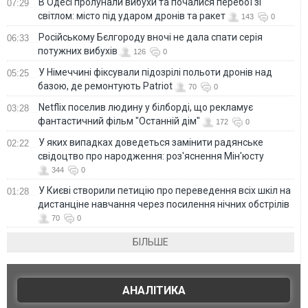
В Одесі пролунали вибухи та почалися перебої зі
07:29
світлом: місто під ударом дронів та ракет
143
0
Російському Бєлгороду вночі не дала спати серія
06:33
потужних вибухів
126
0
У Німеччині фіксували підозрілі польоти дронів над
05:25
базою, де ремонтують Patriot
70
0
Netflix поселив людину у білборді, що рекламує
03:28
фантастичний фільм "Останній дім"
172
0
У яких випадках доведеться замінити радянське
02:22
свідоцтво про народження: роз'яснення Мін'юсту
344
0
У Києві створили петицію про переведення всіх шкіл на
01:28
дистанціне навчання через посилення нічних обстрілів
70
0
БІЛЬШЕ
АНАЛІТИКА