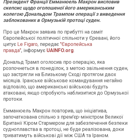
Президент Франції Емманюель Макрон висловив
скепсис щодо оголошеної його американським
колегою Дональдом Трампом операції з виведення
заблокованих в Ормузькій протоці суден.
Про це Макрон заявив по прибутті на саміт
Європейської політичної спільноти у Єревані, його
цитує
Le Figaro
, передає
"Європейська
правда"
, інформує
UAINFO.org
.
Дональд Трамп оголосив про операцію, яка
розпочнеться в понеділок, з метою звільнення суден,
що застрягли на Близькому Сході протягом двох
місяців. Іранське військове командування негайно
відповіло, що американські військові будуть
атаковані, якщо спробують наблизитися до Ормузької
протоки.
Емманюель Макрон повторив, що ініціатива,
започаткована спільно з прем'єр-міністром Великої
Британії Кіром Стармером для забезпечення безпеки
судноплавства в протоці, не буде реалізована, доки
триватимуть військові дії між США та Іраном.