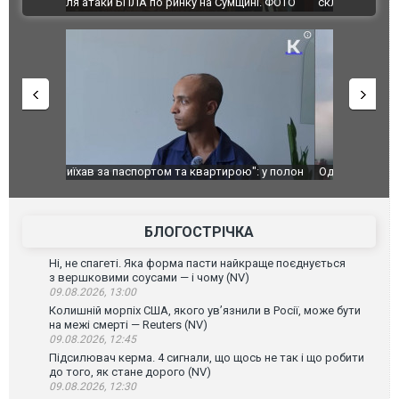
ВІДЕО
ині. ФОТО
склад Wildberries. ФОТО. ВІДЕО
": у полон
Одесу накрила потужна злива з градом та
Вже вивели 
в тезка
ураганним вітром
позашляхов
лаха
БЛОГОСТРІЧКА
Ні, не спагеті. Яка форма пасти найкраще поєднується
з вершковими соусами — і чому (NV)
09.08.2026, 13:00
Колишній морпіх США, якого ув’язнили в Росії, може бути
на межі смерті — Reuters (NV)
09.08.2026, 12:45
Підсилювач керма. 4 сигнали, що щось не так і що робити
до того, як стане дорого (NV)
09.08.2026, 12:30