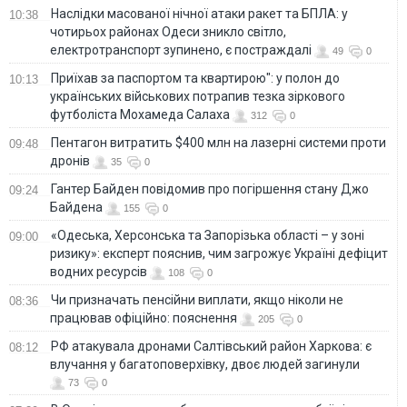
Наслідки масованої нічної атаки ракет та БПЛА: у
10:38
чотирьох районах Одеси зникло світло,
електротранспорт зупинено, є постраждалі
49
0
Приїхав за паспортом та квартирою": у полон до
10:13
українських військових потрапив тезка зіркового
футболіста Мохамеда Салаха
312
0
Пентагон витратить $400 млн на лазерні системи проти
09:48
дронів
35
0
Гантер Байден повідомив про погіршення стану Джо
09:24
Байдена
155
0
«Одеська, Херсонська та Запорізька області – у зоні
09:00
ризику»: експерт пояснив, чим загрожує Україні дефіцит
водних ресурсів
108
0
Чи призначать пенсійни виплати, якщо ніколи не
08:36
працював офіційно: пояснення
205
0
РФ атакувала дронами Салтівський район Харкова: є
08:12
влучання у багатоповерхівку, двоє людей загинули
73
0