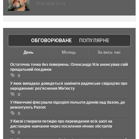
23.07.2026 11:31
ОБГОВОРЮВАНЕ
|
ПОПУЛЯРНЕ
День
Місяць
За весь час
Остаточна точка без повернень: Олександр Усік анонсував свій
прощальний поєдинок
0
У яких випадках доведеться замінити радянське свідоцтво про
народження: роз'яснення Мін'юсту
0
У Німеччині фіксували підозрілі польоти дронів над базою, де
ремонтують Patriot
0
У Києві створили петицію про переведення всіх шкіл на
дистанціне навчання через посилення нічних обстрілів
0