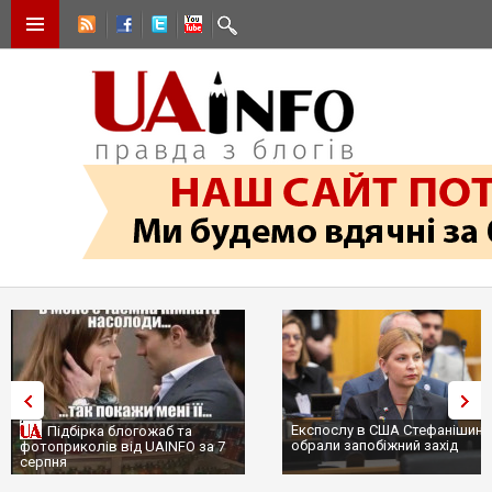
Експослу в США Стефанішині
Підбірка блогожаб та
обрали запобіжний захід
фотоприколів від UAINFO за 7
серпня