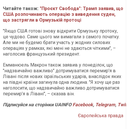
Читайте також:
"Проєкт Свобода": Трамп заявив, що
США розпочинають операцію з виведення суден,
що застрягли в Ормузькій протоці
"Якщо США готові знову відкрити Ормузьку протоку,
це чудово. Саме цього ми вимагали з самого початку.
Але ми не будемо брати участь у жодних силових
операціях у рамках, які мені не здаються чіткими", –
наголосив французький президент.
Емманюель Макрон також заявив у понеділок, що
"надзвичайно важливо" дотримуватися перемир’я в
Лівані після нових ізраїльських ударів, внаслідок яких
на півдні країни загинула одна людина. "Я хочу ще раз
наголосити, що надзвичайно важливо дотримуватися
перемир’я в Лівані", – сказав він.
Підписуйся
на
сторінки
UAINFO
Facebook
,
Telegram
,
Twitt
Європейська правда