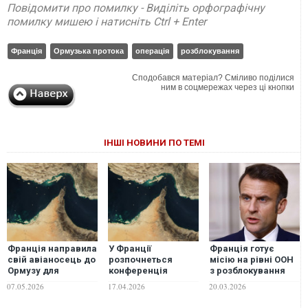
Повідомити про помилку - Виділіть орфографічну
помилку мишею і натисніть Ctrl + Enter
Франція
Ормузька протока
операція
розблокування
Сподобався матеріал? Сміливо поділися
ним в соцмережах через ці кнопки
ІНШІ НОВИНИ ПО ТЕМІ
Франція направила
У Франції
Франція готує
свій авіаносець до
розпочнеться
місію на рівні ООН
Ормузу для
конференція
з розблокування
розблокування
близько 30 країн
Ормузької протоки,
07.05.2026
17.04.2026
20.03.2026
протоки
щодо
- Макрон
розблокування