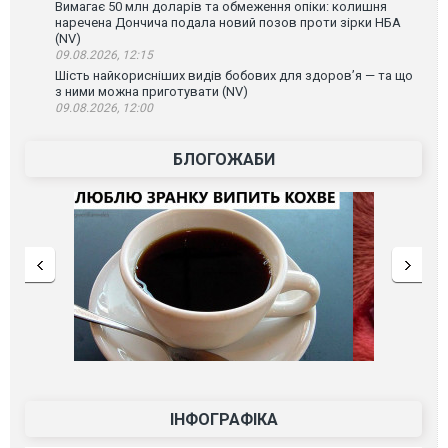
Вимагає 50 млн доларів та обмеження опіки: колишня
наречена Дончича подала новий позов проти зірки НБА
(NV)
09.08.2026, 12:15
Шість найкорисніших видів бобових для здоров’я — та що
з ними можна приготувати (NV)
09.08.2026, 12:00
БЛОГОЖАБИ
ІНФОГРАФІКА