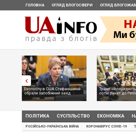
ГОЛОВНА
ОГЛЯД БЛОГОСФЕРИ
ОГЛЯД БЛОГОЖАБ
Експослу в США Стефанішиній
Трамп не передасть
обрали запобіжний захід
сотні ракет до Patri
...
ПОЛІТИКА
СУСПІЛЬСТВО
ЕКОНОМІКА
Н
РОСІЙСЬКО-УКРАЇНСЬКА ВІЙНА
КОРОНАВІРУС COVID-19