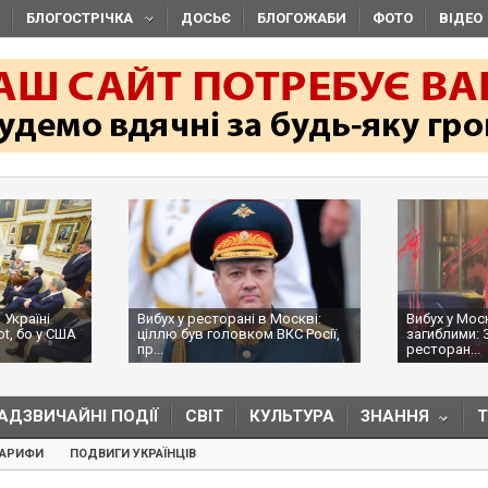
БЛОГОСТРІЧКА
ДОСЬЄ
БЛОГОЖАБИ
ФОТО
ВІДЕО
 Україні
Вибух у ресторані в Москві:
Вибух у Мос
ot, бо у США
ціллю був головком ВКС Росії,
загиблими: 
пр...
ресторан...
АДЗВИЧАЙНІ ПОДІЇ
СВІТ
КУЛЬТУРА
ЗНАННЯ
ТАРИФИ
ПОДВИГИ УКРАЇНЦІВ