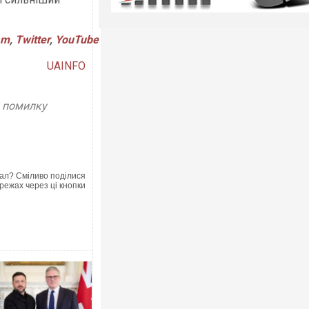
am
,
Twitter
,
YouTube
UAINFO
у помилку
ал? Сміливо поділися
режах через ці кнопки