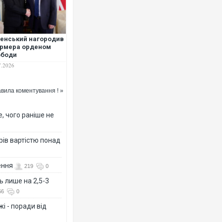
енський нагородив
рмера орденом
ободи
7.2026
Росія атакувала Суми КАБа
торговельний центр, будинк
ФОТО
вила коментування ! »
, чого раніше не
рів вартістю понад
ення
219
0
ь лише на 2,5-3
66
0
Топпосадовцю Повітряних 
підозру
і - поради від