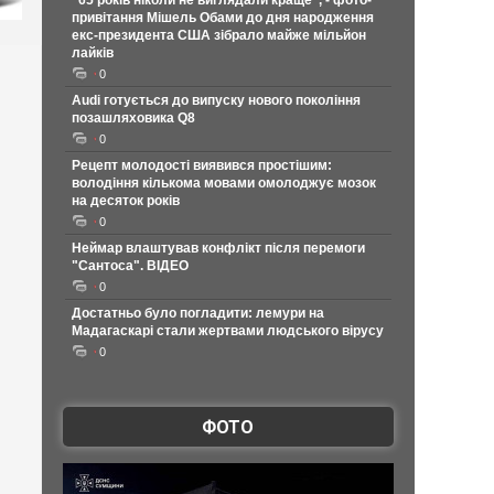
"65 років ніколи не виглядали краще", - фото-
привітання Мішель Обами до дня народження
екс-президента США зібрало майже мільйон
лайків
0
Audi готується до випуску нового покоління
позашляховика Q8
0
Рецепт молодості виявився простішим:
володіння кількома мовами омолоджує мозок
на десяток років
0
Неймар влаштував конфлікт після перемоги
"Сантоса". ВІДЕО
0
Достатньо було погладити: лемури на
Мадагаскарі стали жертвами людського вірусу
0
ФОТО