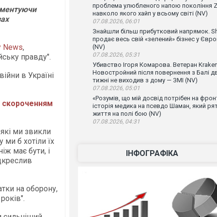
проблема улюбленого напою покоління Z
коментуючи
навколо якого хайп у всьому світі (NV)
зах
07.08.2026, 06:01
Знайшли більш прибутковий напрямок. Sh
продає весь свій «зелений» бізнес у Євро
y News
,
(NV)
07.08.2026, 05:31
ську правду".
Убивство Ігоря Комарова. Ветеран Krake
Новостройний після повернення з Балі д
війни в Україні
тижні не виходив з дому — ЗМІ (NV)
07.08.2026, 05:01
«Розумів, що мій досвід потрібен на фронт
іж скороченням
історія медика на псевдо Шаман, який ря
життя на полі бою (NV)
07.08.2026, 04:31
 які ми звикли
 ми б хотіли їх
іж має бути, і
ІНФОГРАФІКА
ідкреслив
тки на оборону,
років".
ти сильніший