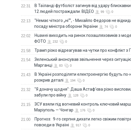
В Таїланді футболіст загинув від удару блискавки
22:31
12 людей постраждали. ВІДЕО
99
0
"Немає чіткого „ні“", - Михайло Федоров не відки
22:13
посаду міністра оборони України
74
0
Huawei виходить на ринок позашляховиків з моде
22:02
ФОТО
232
0
Трамп різко відреагував на чутки про конфлікт з 
21:58
Зеленський анонсував звільнення через ситуацію
21:54
Марганці
83
0
В Україні розподіляти електроенергію будуть по
21:43
розкрив деталі
194
0
"Я доначу щодня": Даша Астаф'єва різко висловила
21:32
забули про війну
128
0
ЗСУ взяли під вогневий контроль ключовий марш
21:15
Маріуполь — Чонгар
176
0
Прогноз: 9-го серпня дихати легко свіжим повіт
21:00
повсюди в Україні
917
0