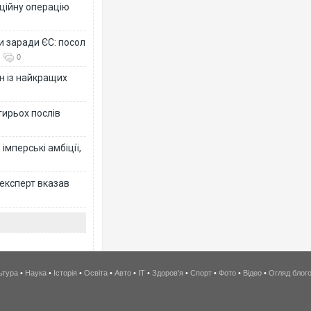
ційну операцію
и заради ЄС: посол
0
н із найкращих
тирьох послів
імперські амбіції,
 експерт вказав
ьтура
•
Наука
•
Історія
•
Освіта
•
Авто
•
IT
•
Здоров'я
•
Спорт
•
Фото
•
Відео
•
Огляд блог