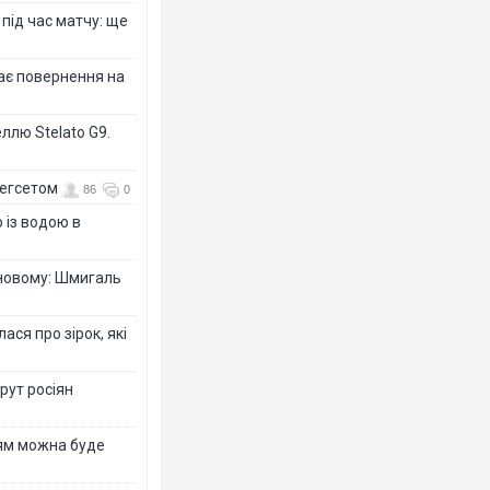
 під час матчу: ще
дає повернення на
ллю Stelato G9.
Гегсетом
86
0
 із водою в
-новому: Шмигаль
ся про зірок, які
рут росіян
рям можна буде