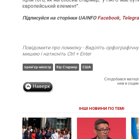
європейський елемент".
Підписуйся
на
сторінки
UAINFO
Facebook
,
Telegr
Повідомити про помилку - Виділіть орфографічн
мишею і натисніть Ctrl + Enter
прем'єр-міністр
Кір Стармер
США
Сподобався матері
ним в соцме
ІНШІ НОВИНИ ПО ТЕМІ