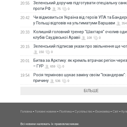
Зеленський доручив підготувати спеціальну санк
20:55
проти РФ
75
0
Чи відмовиться Україна від героїв УПА та Бандер
20:42
у Польщі відповів на ультиматуми Варшави
354
Колишній головний тренер "Шахтаря" очолив оди
20:33
клубів Саудівської Аравії
108
0
Зеленський підписав укази про звільнення ще чо
20:15
150
0
Битва за Арктику: як кремль втрачає регіон через 
20:01
– ГУР
659
0
Росія терміново шукає заміну своїм "Іскандерам":
19:54
причину
536
0
БІЛЬШЕ
Головна
•
Головні новини
•
Політика
•
Суспільство
•
Економіка
•
Світ
•
Кул
Всі новини належать їх правовласникам.