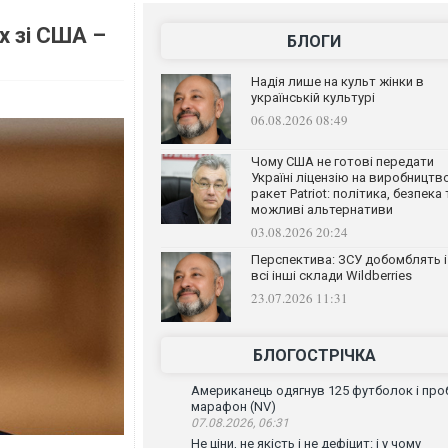
х зі США –
БЛОГИ
Надія лише на культ жінки в
українській культурі
06.08.2026 08:49
Чому США не готові передати
Україні ліцензію на виробництв
ракет Patriot: політика, безпека 
можливі альтернативи
03.08.2026 20:24
Перспектива: ЗСУ добомблять і
всі інші склади Wildberries
23.07.2026 11:31
БЛОГОСТРІЧКА
Американець одягнув 125 футболок і проб
марафон (NV)
07.08.2026, 06:31
Не ціни, не якість і не дефіцит: і у чому