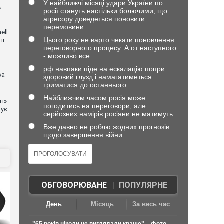
У найближчі місяці удари України по
,
росії стануть настільки болючими, що
агресору доведеться поновити
перемовини
ell
Цього року не варто чекати поновлення
пі
переговорного процесу. А от наступного
- можливо все
n
рф навпаки піде на ескалацію попри
ва
здоровий глузд і намагатиметься
триматися до останнього
Найближчим часом росія може
і»:
погодитись на переговори, але
тує
серйозних намірів росіяни не матимуть
Вже давно не роблю жодних прогнозів
щодо завершення війни
ОБГОВОРЮВАНЕ
|
ПОПУЛЯРНЕ
День
Місяць
За весь час