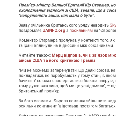
Прем’єр-міністр Великої Британії Кір Стармер, 
охолодження відносин зі США, заявив, що в сою
"напруженість вища, ніж мала б бути".
Заяву очільника британського уряду наводить
Sk
повідомляє
UAINFO.org
з
посиланням
на "Європей
Коментар Стармера пролунав у контексті того, як 
та Ірані вплинули на відносини між союзниками.
Читайте також:
Мерц відповів, чи є зв’язок м
військ США та його критикою Трампа
"Ми не можемо заперечувати, що деякі союзи, на
покладатися, не перебувають у тому стані, в якому
бачити. У союзах спостерігається більша напруга, н
тому дуже важливо, щоб ми це усвідомили", – п
британський прем’єр.
За його словами, Європа повинна збільшити вида
оскільки континент "відставав протягом багатьох 
Крім того, як наголосив Стармер, "у НАТО має бу