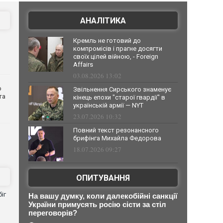
АНАЛІТИКА
Кремль не готовий до
компромісів і прагне досягти
своїх цілей війною, - Foreign
Affairs
03.08.2026 13:02
о
Звільнення Сирського знаменує
та
кінець епохи "старої гвардії" в
українській армії — NYT
23.07.2026 10:32
Повний текст резонансного
брифінга Михайла Федорова
18.07.2026 09:27
ОПИТУВАННЯ
іг
На вашу думку, коли далекобійні санкції
України примусять росію сісти за стіл
переговорів?