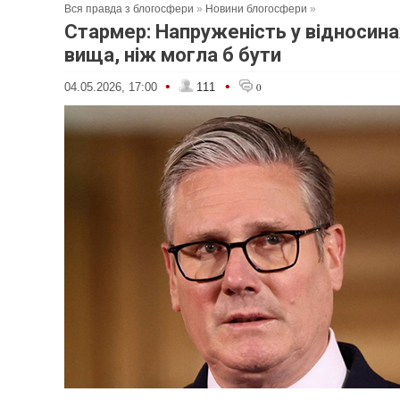
Вся правда з блогосфери
»
Новини блогосфери
»
Стармер: Напруженість у відносина
вища, ніж могла б бути
•
•
04.05.2026, 17:00
111
0