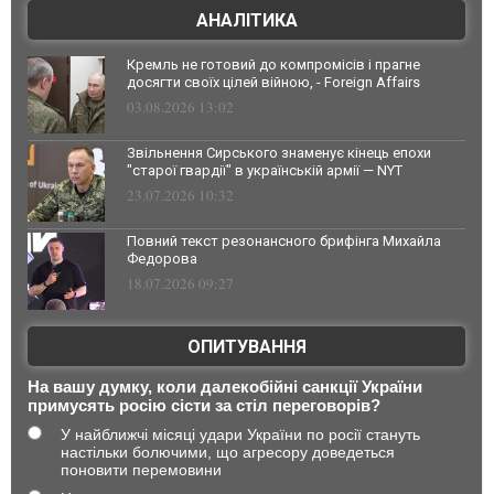
АНАЛІТИКА
Кремль не готовий до компромісів і прагне
досягти своїх цілей війною, - Foreign Affairs
03.08.2026 13:02
Звільнення Сирського знаменує кінець епохи
"старої гвардії" в українській армії — NYT
23.07.2026 10:32
Повний текст резонансного брифінга Михайла
Федорова
18.07.2026 09:27
ОПИТУВАННЯ
На вашу думку, коли далекобійні санкції України
примусять росію сісти за стіл переговорів?
У найближчі місяці удари України по росії стануть
настільки болючими, що агресору доведеться
поновити перемовини