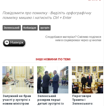
Повідомити про помилку - Виділіть орфографічну
помилку мишею і натисніть Ctrl + Enter
Зеленський
Кобахідзе
зустріч
Сподобався матеріал? Сміливо поділися
ним в соцмережах через ці кнопки
ІНШІ НОВИНИ ПО ТЕМІ
Залужний не брав
Зеленський
Переговори
участі у зустрічі з
розкрив перші
Трампа і
новим міністром
деталі зустрічі із
Зеленського: