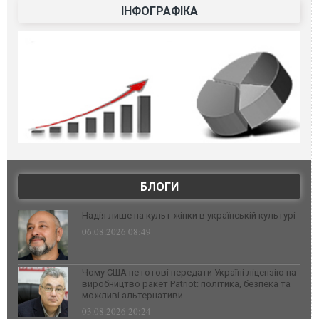
ІНФОГРАФІКА
БЛОГИ
Надія лише на культ жінки в українській культурі
06.08.2026 08:49
Чому США не готові передати Україні ліцензію на
виробництво ракет Patriot: політика, безпека та
можливі альтернативи
03.08.2026 20:24