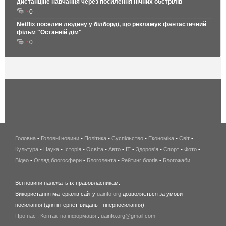
дистанціне навчання через посилення нічних обстрілів
0
Netflix поселив людину у білборді, що рекламує фантастичний
фільм "Останній дім"
0
Головна
•
Головні новини
•
Політика
•
Суспільство
•
Економіка
беспроводной
•
Світ
•
Культура
•
Наука
•
Історія
•
Освіта
•
Авто
•
IT
•
Здоров'я
интернет
•
Спорт
•
Фото
•
Відео
•
Огляд блогосфери
•
Блоголента
•
Рейтинг блогів
киев
•
Блогожаби
и
Всі новини належать їх правовласникам.
область
Використання матеріалів сайту
uainfo.org
дозволяється за умови
wimax
посилання (для інтернет-видань - гіперпосилання).
интернет
Про нас
.
Контактна інформація
.
uainfo.org@gmail.com
в