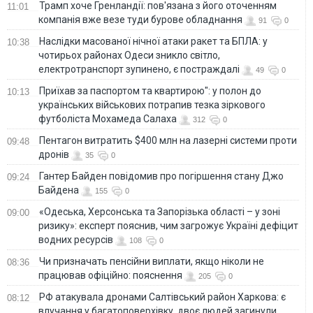
Трамп хоче Гренландії: пов'язана з його оточенням
11:01
компанія вже везе туди бурове обладнання
91
0
Наслідки масованої нічної атаки ракет та БПЛА: у
10:38
чотирьох районах Одеси зникло світло,
електротранспорт зупинено, є постраждалі
49
0
Приїхав за паспортом та квартирою": у полон до
10:13
українських військових потрапив тезка зіркового
футболіста Мохамеда Салаха
312
0
Пентагон витратить $400 млн на лазерні системи проти
09:48
дронів
35
0
Гантер Байден повідомив про погіршення стану Джо
09:24
Байдена
155
0
«Одеська, Херсонська та Запорізька області – у зоні
09:00
ризику»: експерт пояснив, чим загрожує Україні дефіцит
водних ресурсів
108
0
Чи призначать пенсійни виплати, якщо ніколи не
08:36
працював офіційно: пояснення
205
0
РФ атакувала дронами Салтівський район Харкова: є
08:12
влучання у багатоповерхівку, двоє людей загинули