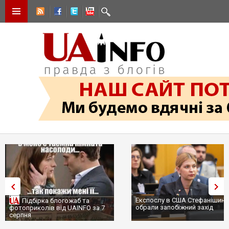
Експослу в США Стефанішині
Підбірка блогожаб та
обрали запобіжний захід
фотоприколів від UAINFO за 7
серпня