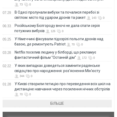
73
0
В Одесі пролунали вибухи та почалися перебої зі
07:29
світлом: місто під ударом дронів та ракет
143
0
Російському Бєлгороду вночі не дала спати серія
06:33
потужних вибухів
126
0
У Німеччині фіксували підозрілі польоти дронів над
05:25
базою, де ремонтують Patriot
70
0
Netflix поселив людину у білборді, що рекламує
03:28
фантастичний фільм "Останній дім"
172
0
У яких випадках доведеться замінити радянське
02:22
свідоцтво про народження: роз'яснення Мін'юсту
344
0
У Києві створили петицію про переведення всіх шкіл на
01:28
дистанціне навчання через посилення нічних обстрілів
70
0
БІЛЬШЕ