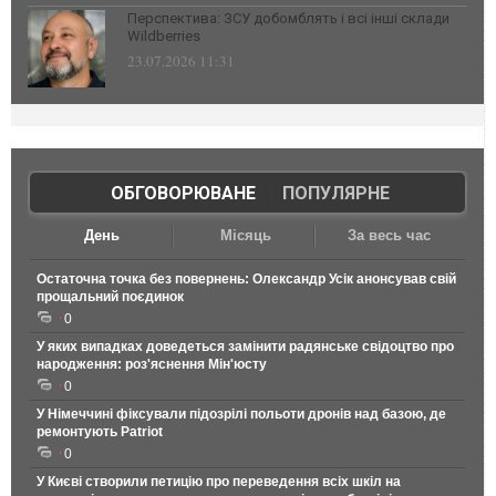
Перспектива: ЗСУ добомблять і всі інші склади
Wildberries
23.07.2026 11:31
ОБГОВОРЮВАНЕ
|
ПОПУЛЯРНЕ
День
Місяць
За весь час
Остаточна точка без повернень: Олександр Усік анонсував свій
прощальний поєдинок
0
У яких випадках доведеться замінити радянське свідоцтво про
народження: роз'яснення Мін'юсту
0
У Німеччині фіксували підозрілі польоти дронів над базою, де
ремонтують Patriot
0
У Києві створили петицію про переведення всіх шкіл на