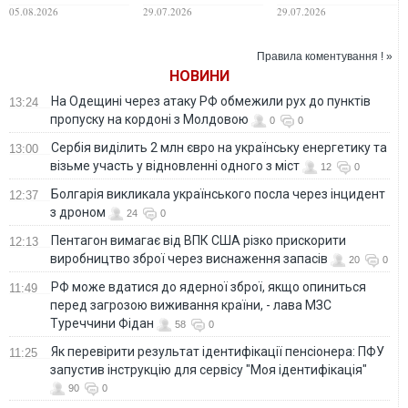
оборони Британії в
Туском
важливі деталі, -
05.08.2026
29.07.2026
29.07.2026
Києві: в ОП та в
Володимир
оточенні посла
Фесенко
дають різні
Правила коментування ! »
пояснення
НОВИНИ
На Одещині через атаку РФ обмежили рух до пунктів
13:24
пропуску на кордоні з Молдовою
0
0
Сербія виділить 2 млн євро на українську енергетику та
13:00
візьме участь у відновленні одного з міст
12
0
Болгарія викликала українського посла через інцидент
12:37
з дроном
24
0
Пентагон вимагає від ВПК США різко прискорити
12:13
виробництво зброї через виснаження запасів
20
0
РФ може вдатися до ядерної зброї, якщо опиниться
11:49
перед загрозою виживання країни, - лава МЗС
Туреччини Фідан
58
0
Як перевірити результат ідентифікації пенсіонера: ПФУ
11:25
запустив інструкцію для сервісу "Моя ідентифікація"
90
0