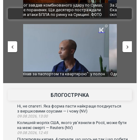
по Сумах,
За 2000 кілометрів від кордону з Україною: в
"Мої іграш
траждали
Єкатеринбурзі після атаки дронів загорівся
суперкарів
ВІДЕО
ині. ФОТО
склад Wildberries. ФОТО. ВІДЕО
": у полон
Одесу накрила потужна злива з градом та
Вже вивели 
в тезка
ураганним вітром
позашляхов
лаха
БЛОГОСТРІЧКА
Ні, не спагеті. Яка форма пасти найкраще поєднується
з вершковими соусами — і чому (NV)
09.08.2026, 13:00
Колишній морпіх США, якого ув’язнили в Росії, може бути
на межі смерті — Reuters (NV)
09.08.2026, 12:45
Підсилювач керма. 4 сигнали, що щось не так і що робити