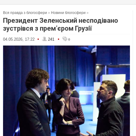
Вся правда з блогосфери
»
Новини блогосфери
»
Президент Зеленський несподівано
зустрівся з прем’єром Грузії
•
•
04.05.2026, 17:22
241
0