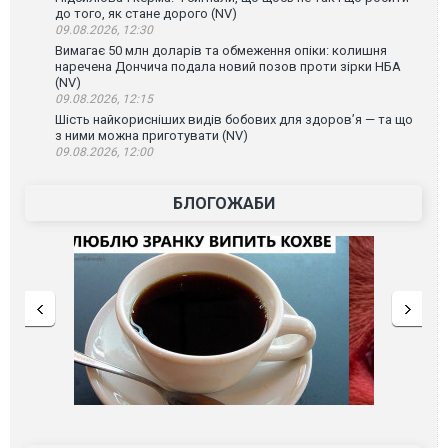
до того, як стане дорого (NV)
09.08.2026, 12:30
Вимагає 50 млн доларів та обмеження опіки: колишня
наречена Дончича подала новий позов проти зірки НБА
(NV)
09.08.2026, 12:15
Шість найкорисніших видів бобових для здоров’я — та що
з ними можна приготувати (NV)
09.08.2026, 12:00
БЛОГОЖАБИ