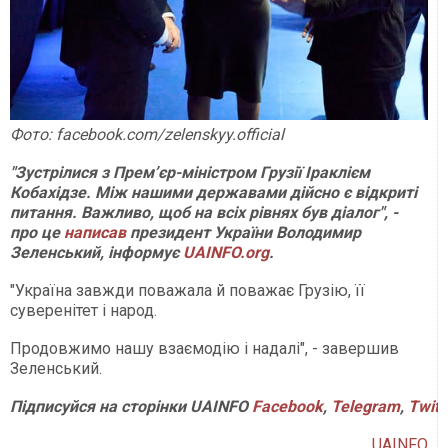
Фото: facebook.com/zelenskyy.official
"Зустрілися з Прем’єр-міністром Грузії Іраклієм
Кобахідзе. Між нашими державами дійсно є відкриті
питання. Важливо, щоб на всіх рівнях був діалог", -
про це
написав
президент України Володимир
Зеленський, інформує
UAINFO.org
.
"Україна завжди поважала й поважає Грузію, її
суверенітет і народ.
Продовжимо нашу взаємодію і надалі", - завершив
Зеленський.
Підписуйся на сторінки UAINFO
Facebook
,
Telegram
,
Twitt
UAINFO