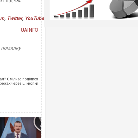
ет під час
am
,
Twitter
,
YouTube
UAINFO
у помилку
ал? Сміливо поділися
режах через ці кнопки