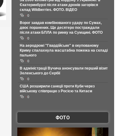
За 2000 кілометрів від кордону з Україною: в
Єкатеринбурзі після атаки дронів загорівся
склад Wildberries. ФОТО. ВІДЕО
0
Ворог завдав комбінованого удару по Сумах,
двоє поранених. Ще десятеро постраждали
після атаки БПЛА по ринку на Сумщині. ФОТО
0
На аеродромі "Гвардійське" в окупованому
Криму спалахнула масштабна пожежа на складі
пального
0
В адміністрації Вучича анонсували перший візит
Зеленського до Сербії
0
США розширили санкції проти Куби через
військову співпрацю з Росією та Китаєм
0
ФОТО