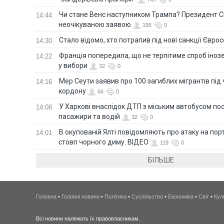
Чи стане Венс наступником Трампа? Президент С
14:44
неочікуваною заявою
195
0
Стало відомо, хто потрапив під нові санкції Євро
14:30
Франція попередила, що не терпітиме спроб іно
14:22
у вибори
32
0
Мер Сеути заявив про 100 загиблих мігрантів під
14:16
кордону
66
0
У Харкові внаслідок ДТП з міським автобусом п
14:08
пасажири та водій
32
0
В окупованій Ялті повідомляють про атаку на порт
14:01
стовп чорного диму. ВІДЕО
119
0
БІЛЬШЕ
Головна
•
Головні новини
•
Політика
•
Суспільство
•
Економіка
•
Світ
•
Кул
Всі новини належать їх правовласникам.