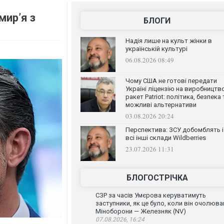
мир’я з
БЛОГИ
Надія лише на культ жінки в
українській культурі
06.08.2026 08:49
Чому США не готові передати
Україні ліцензію на виробництв
ракет Patriot: політика, безпека 
можливі альтернативи
03.08.2026 20:24
Перспектива: ЗСУ добомблять і
всі інші склади Wildberries
23.07.2026 11:31
БЛОГОСТРІЧКА
СЗР за часів Умєрова керуватимуть
заступники, як це було, коли він очолюва
Міноборони — Железняк (NV)
07.08.2026, 16:24