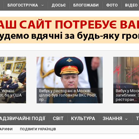
БЛОГОСТРІЧКА
ДОСЬЄ
БЛОГОЖАБИ
ФОТО
ВІДЕО
 Україні
Вибух у ресторані в Москві:
Вибух у Мос
ot, бо у США
ціллю був головком ВКС Росії,
загиблими: 
пр...
ресторан...
АДЗВИЧАЙНІ ПОДІЇ
СВІТ
КУЛЬТУРА
ЗНАННЯ
ТАРИФИ
ПОДВИГИ УКРАЇНЦІВ