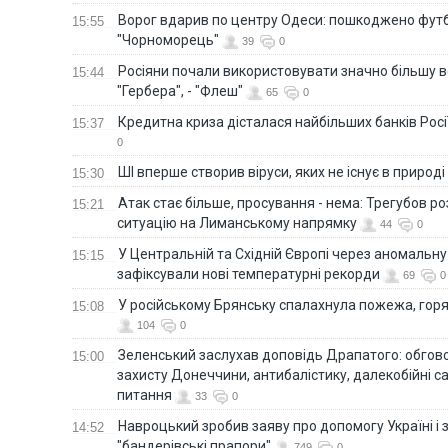
Ворог вдарив по центру Одеси: пошкоджено фут
15:55
"Чорноморець"
39
0
Росіяни почали використовувати значно більшу 
15:44
"Гербера", - "Флеш"
65
0
Кредитна криза дісталася найбільших банків Росії
15:37
0
ШІ вперше створив віруси, яких не існує в природі
15:30
Атак стає більше, просування - нема: Трегубов ро
15:21
ситуацію на Лиманському напрямку
44
0
У Центральній та Східній Європі через аномальну
15:15
зафіксували нові температурні рекорди
69
0
У російському Брянську спалахнула пожежа, горя
15:08
104
0
Зеленський заслухав доповідь Драпатого: обгов
15:00
захисту Донеччини, антибалістику, далекобійні са
питання
33
0
Навроцький зробив заяву про допомогу Україні і 
14:52
"бандерівські прапори"
749
0