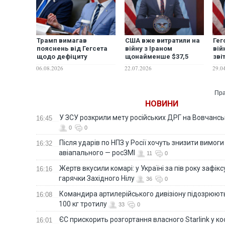
Трамп вимагав
США вже витратили на
Гег
пояснень від Гегсета
війну з Іраном
вій
щодо дефіциту
щонайменше $37,5
зві
боєприпасів, - ЗМІ
млрд, - Гегсет
Ко
06.08.2026
22.07.2026
29.0
Пра
НОВИНИ
У ЗСУ розкрили мету російських ДРГ на Вовчанс
16:45
0
0
Після ударів по НПЗ у Росії хочуть знизити вимоги
16:32
авіапального — росЗМІ
11
0
Жертв вкусили комарі: у Україні за пів року зафі
16:16
гарячки Західного Нілу
36
0
Командира артилерійського дивізіону підозрюют
16:08
100 кг тротилу
33
0
ЄС прискорить розгортання власного Starlink у ко
16:01