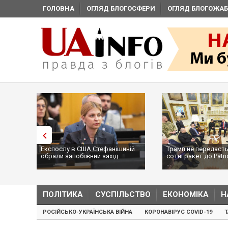
ГОЛОВНА
ОГЛЯД БЛОГОСФЕРИ
ОГЛЯД БЛОГОЖАБ
Експослу в США Стефанішиній
Трамп не передасть
обрали запобіжний захід
сотні ракет до Patri
...
ПОЛІТИКА
СУСПІЛЬСТВО
ЕКОНОМІКА
Н
РОСІЙСЬКО-УКРАЇНСЬКА ВІЙНА
КОРОНАВІРУС COVID-19