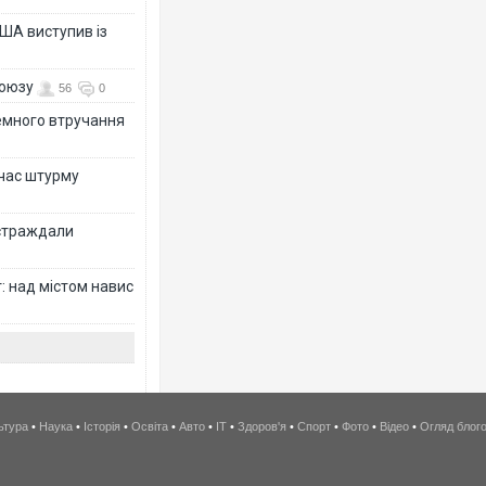
ША виступив із
союзу
56
0
земного втручання
 час штурму
остраждали
: над містом навис
ьтура
•
Наука
•
Історія
•
Освіта
•
Авто
•
IT
•
Здоров'я
•
Спорт
•
Фото
•
Відео
•
Огляд блог