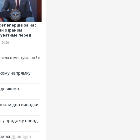
сет вперше за час
ни з Іраном
туватиме перед
нгресом
Ворог завдав комбінованого удару
4.2026
двоє поранених. Ще десятеро пос
після атаки БПЛА по ринку на Сумщ
вила коментування ! »
ькому напрямку
 до якості
ксували два випадки
ь у продажу понад
В окупованій Ялті повідомляють п
порт: над містом навис стовп чорн
ВІДЕО
смосі
36
0