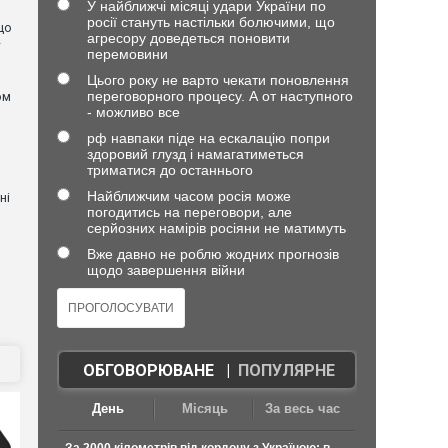
У найближчі місяці удари України по
росії стануть настільки болючими, що
що
агресору доведеться поновити
—
перемовини
Цього року не варто чекати поновлення
переговорного процесу. А от наступного
ом
- можливо все
я
рф навпаки піде на ескалацію попри
здоровий глузд і намагатиметься
триматися до останнього
Найближчим часом росія може
ні
погодитись на переговори, але
серйозних намірів росіяни не матимуть
Вже давно не роблю жодних прогнозів
щодо завершення війни
ОБГОВОРЮВАНЕ
|
ПОПУЛЯРНЕ
День
Місяць
За весь час