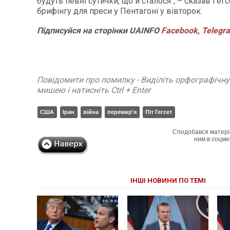
будуть певні сутички, що й сталося", – сказав Гегс
брифінгу для преси у Пентагоні у вівторок.
Підписуйся
на
сторінки
UAINFO
Facebook
,
Telegr
Повідомити про помилку - Виділіть орфографічн
мишею і натисніть Ctrl + Enter
США
Іран
війна
перемир'я
Піт Гегсет
Сподобався матері
ним в соцме
ІНШІ НОВИНИ ПО ТЕМІ