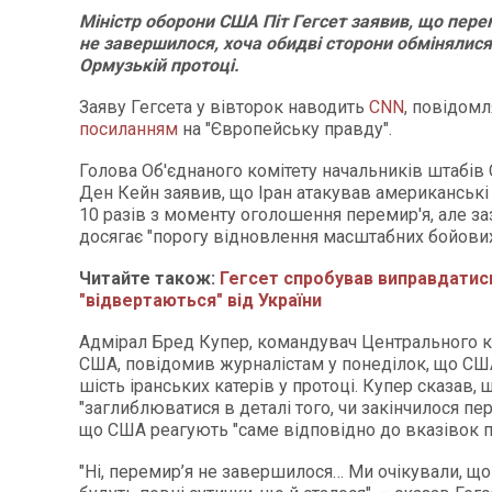
Міністр оборони США Піт Гегсет заявив, що пере
не завершилося, хоча обидві сторони обмінялися
Ормузькій протоці.
Заяву Гегсета у вівторок наводить
CNN
, повідом
посиланням
на "Європейську правду".
Голова Об'єднаного комітету начальників штабів
Ден Кейн заявив, що Іран атакував американські
10 разів з моменту оголошення перемир'я, але за
досягає "порогу відновлення масштабних бойових
Читайте також:
Гегсет спробував виправдатис
"відвертаються" від України
Адмірал Бред Купер, командувач Центрального 
США, повідомив журналістам у понеділок, що СШ
шість іранських катерів у протоці. Купер сказав, 
"заглиблюватися в деталі того, чи закінчилося пере
що США реагують "саме відповідно до вказівок п
"Ні, перемир’я не завершилося… Ми очікували, що