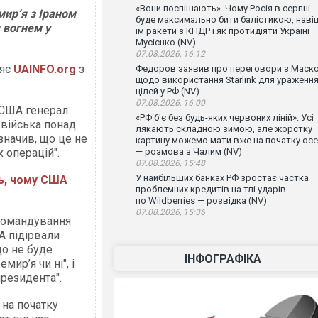
«Вони поспішають». Чому Росія в серпні
мир’я з Іраном
буде максимально бити балістикою, наві
 вогнем у
їм ракети з КНДР і як протидіяти Україні 
Мусієнко (NV)
07.08.2026, 16:12
ляє
UAINFO.org
з
Федоров заявив про переговори з Маск
щодо використання Starlink для ураженн
цілей у РФ (NV)
07.08.2026, 16:00
 США генерал
«РФ б'є без будь-яких червоних ліній». Усі
 війська понад
лякають складною зимою, але жорстку
значив, що це не
картину можемо мати вже на початку осе
 операцій".
— розмова з Чалим (NV)
07.08.2026, 15:48
У найбільших банках РФ зростає частка
ь, чому США
проблемних кредитів на тлі ударів
по Wildberries — розвідка (NV)
07.08.2026, 15:36
командування
А підірвали
що не буде
ІНФОГРАФІКА
мир’я чи ні", і
резидента".
 на початку