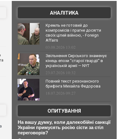
АНАЛІТИКА
Кремль не готовий до
компромісів і прагне досягти
своїх цілей війною, - Foreign
Affairs
03.08.2026 13:02
о
Звільнення Сирського знаменує
та
кінець епохи "старої гвардії" в
українській армії — NYT
23.07.2026 10:32
Повний текст резонансного
брифінга Михайла Федорова
18.07.2026 09:27
ОПИТУВАННЯ
На вашу думку, коли далекобійні санкції
в
України примусять росію сісти за стіл
переговорів?