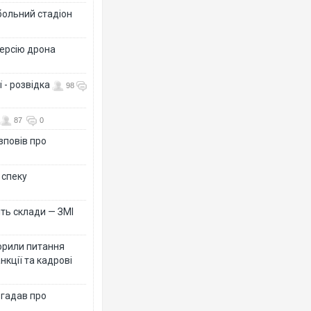
больний стадіон
версію дрона
 - розвідка
98
87
0
зповів про
 спеку
ть склади — ЗМІ
орили питання
нкції та кадрові
згадав про