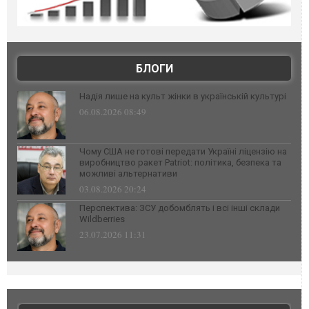
БЛОГИ
Надія лише на культ жінки в українській культурі
06.08.2026 08:49
Чому США не готові передати Україні ліцензію на
виробництво ракет Patriot: політика, безпека та
можливі альтернативи
03.08.2026 20:24
Перспектива: ЗСУ добомблять і всі інші склади
Wildberries
23.07.2026 11:31