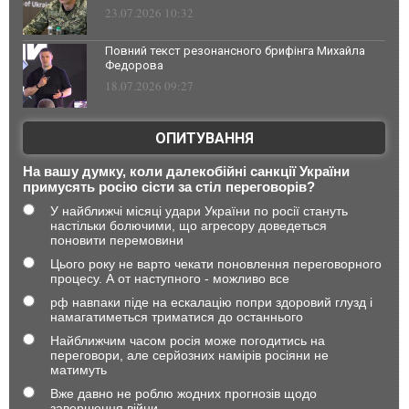
23.07.2026 10:32
Повний текст резонансного брифінга Михайла
Федорова
18.07.2026 09:27
ОПИТУВАННЯ
На вашу думку, коли далекобійні санкції України
примусять росію сісти за стіл переговорів?
У найближчі місяці удари України по росії стануть
настільки болючими, що агресору доведеться
поновити перемовини
Цього року не варто чекати поновлення переговорного
процесу. А от наступного - можливо все
рф навпаки піде на ескалацію попри здоровий глузд і
намагатиметься триматися до останнього
Найближчим часом росія може погодитись на
переговори, але серйозних намірів росіяни не
матимуть
Вже давно не роблю жодних прогнозів щодо
завершення війни