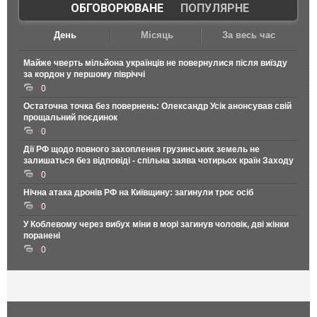
ОБГОВОРЮВАНЕ
|
ПОПУЛЯРНЕ
День
Місяць
За весь час
Майже чверть мільйона українців не повернулися після виїзду
за кордон у першому півріччі
0
Остаточна точка без повернень: Олександр Усік анонсував свій
прощальний поєдинок
0
Дії РФ щодо повного захоплення грузинських земель не
залишаться без відповіді - спільна заява чотирьох країн Заходу
0
Нічна атака дронів РФ на Київщину: загинули троє осіб
0
У Коблевому через вибух міни в морі загинув чоловік, дві жінки
поранені
0