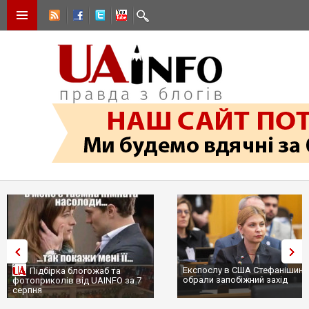
Експослу в США Стефанішині
Підбірка блогожаб та
обрали запобіжний захід
фотоприколів від UAINFO за 7
серпня