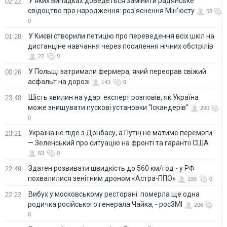
У яких випадках доведеться замінити радянське
02:22
свідоцтво про народження: роз'яснення Мін'юсту
58
0
У Києві створили петицію про переведення всіх шкіл на
01:28
дистанціне навчання через посилення нічних обстрілів
22
0
У Польщі затримали фермера, який переорав свіжий
00:26
асфальт на дорозі
143
0
Шість хвилин на удар: експерт розповів, як Україна
23:48
може знищувати пускові установки "Іскандерів"
290
0
Україна не піде з Донбасу, а Путін не матиме перемоги
23:21
— Зеленський про ситуацію на фронті та гарантії США
63
0
Здатен розвивати швидкість до 560 км/год - у РФ
22:49
похвалилися зенітним дроном «Астра-ППО»
199
0
Вибух у московському ресторані: померла ще одна
22:22
родичка російського генерала Чайка, - росЗМІ
206
0