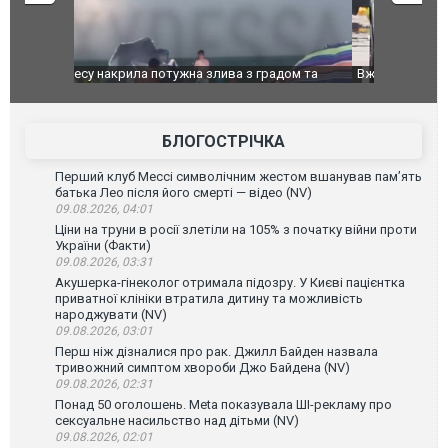
дом та
Вже вивели на тести: Ferrari готує оновлення
Вийшов тре
позашляховика Purosangue. ВІДЕО
фільму "Аф
БЛОГОСТРІЧКА
Перший клуб Мессі символічним жестом вшанував пам’ять
батька Лео після його смерті — відео (NV)
09.08.2026, 04:01
Ціни на труни в росії злетіли на 105% з початку війни проти
України (Факти)
09.08.2026, 03:31
Акушерка-гінеколог отримала підозру. У Києві пацієнтка
приватної клініки втратила дитину та можливість
народжувати (NV)
09.08.2026, 03:01
Перш ніж дізналися про рак. Джилл Байден назвала
тривожний симптом хвороби Джо Байдена (NV)
09.08.2026, 02:31
Понад 50 оголошень. Meta показувала ШІ-рекламу про
сексуальне насильство над дітьми (NV)
09.08.2026, 02:01