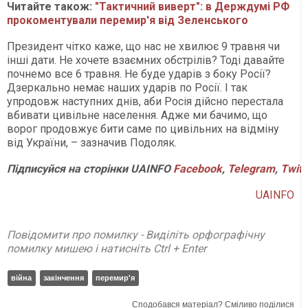
Читайте також:
"Тактичний виверт": в Держдумі РФ
прокоментували перемир'я від Зеленського
Президент чітко каже, що нас не хвилює 9 травня чи
інші дати. Не хочете взаємних обстрілів? Тоді давайте
почнемо все 6 травня. Не буде ударів з боку Росії?
Дзеркально немає наших ударів по Росії. І так
упродовж наступних днів, аби Росія дійсно перестала
вбивати цивільне населення. Адже ми бачимо, що
ворог продовжує бити саме по цивільних на відміну
від України, – зазначив Подоляк.
Підписуйся
на
сторінки
UAINFO
Facebook
,
Telegram
,
Twitt
UAINFO
Повідомити про помилку - Виділіть орфографічну
помилку мишею і натисніть Ctrl + Enter
війна
закінчення
перемир'я
Сподобався матеріал? Сміливо поділися