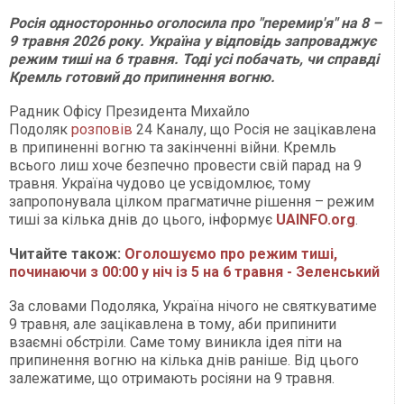
Росія односторонньо оголосила про "перемир'я" на 8 –
9 травня 2026 року. Україна у відповідь запроваджує
режим тиші на 6 травня. Тоді усі побачать, чи справді
Кремль готовий до припинення вогню.
Радник Офісу Президента Михайло
Подоляк
розповів
24 Каналу, що Росія не зацікавлена
в припиненні вогню та закінченні війни. Кремль
всього лиш хоче безпечно провести свій парад на 9
травня. Україна чудово це усвідомлює, тому
запропонувала цілком прагматичне рішення – режим
тиші за кілька днів до цього, інформує
UAINFO.org
.
Читайте також:
Оголошуємо про режим тиші,
починаючи з 00:00 у ніч із 5 на 6 травня - Зеленський
За словами Подоляка, Україна нічого не святкуватиме
9 травня, але зацікавлена в тому, аби припинити
взаємні обстріли. Саме тому виникла ідея піти на
припинення вогню на кілька днів раніше. Від цього
залежатиме, що отримають росіяни на 9 травня.