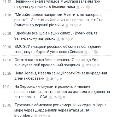
Первинний аналіз уламків: у Болгарії заявили про
21:42
падіння українського безпілотника
79
0
"Ми займаємося папірцями. А летить не паперова
21:18
ракета", - Зеленський заявив, що просив ліцензії на
Patriot ще у перший рік війни
49
0
"Зробимо все, що в наших силах", - Вучич обіцяв
20:39
Зеленському підтримку
53
0
ВМС ЗСУ знищили російські об'єкти та обладнання
20:16
спецназу на буровій установці «Сиваш»
73
0
Остаточна точка без повернень: Олександр Усік
19:50
анонсував свій прощальний поєдинок
335
0
Нова Зеландія ввела санкції проти РФ за викрадення
19:25
дітей і кібератаки
26
0
На Херсонщині окупанти розпочали «вільне
19:01
полювання» на автотранспорт за допомогою дронів на
оптоволокні — ОВА
75
0
Туреччина обмежила рух комерційних суден у Чорне
18:45
море через Дарданелли через атаки БПЛА —
Bloomberg
74
0