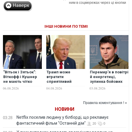
ним в соцмережах через ці кнопки
ІНШІ НОВИНИ ПО ТЕМІ
"Вітьок і Зятьок":
Трамп може
Перемир'я в повітрі
Віткофф і Кушнер
втратити
й енергетиці,
не мають чітко
сприятливий
зупинка бойових
визначених
момент для
дій по лінії фронту:
06.08.2026
04.08.2026
03.08.2026
повноважень та
завершення війни
радник
успіхів у
в Україні — NYT
Зеленського
міжнародних
розкрив мирні
Правила коментування ! »
переговорах —
пропозиції для
НОВИНИ
експерт
Росії
Netflix поселив людину у білборді, що рекламує
03:28
фантастичний фільм "Останній дім"
20
0