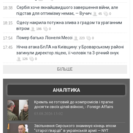
Сербія хоче якнайшвидшого завершення війни, але
18:38
підстав для оптимізму немає, — Вучич
45
0
Одесу накрила потужна злива з градом та ураганним
18:15
вітром
186
0
Помер батько Ліонеля Мессі
17:54
223
0
Нічна атака БпЛА на Київщину: у Броварському районі
17:45
загинули директор ліцею, її чоловік та 3-річний онук
126
0
БІЛЬШЕ
АНАЛІТИКА
Кремль не готовий до компромісів і прагне
досягти своїх цілей війною, - Foreign Affairs
03.08.2026 13:02
Звільнення Сирського знаменує кінець епохи
"старої гвардії" в українській армії — NYT