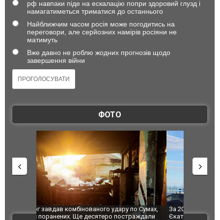
рф навпаки піде на ескалацію попри здоровий глузд і
намагатиметься триматися до останнього
Найближчим часом росія може погодитись на
переговори, але серйозних намірів росіяни не
матимуть
Вже давно не роблю жодних прогнозів щодо
завершення війни
ФОТО
по Сумах,
За 2000 кілометрів від кордону з Україною: в
"Мої іграш
траждали
Єкатеринбурзі після атаки дронів загорівся
суперкарів