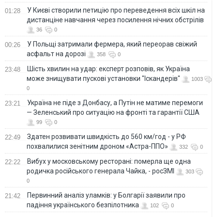
У Києві створили петицію про переведення всіх шкіл на
01:28
дистанціне навчання через посилення нічних обстрілів
36
0
У Польщі затримали фермера, який переорав свіжий
00:26
асфальт на дорозі
358
0
Шість хвилин на удар: експерт розповів, як Україна
23:48
може знищувати пускові установки "Іскандерів"
1003
0
Україна не піде з Донбасу, а Путін не матиме перемоги
23:21
— Зеленський про ситуацію на фронті та гарантії США
99
0
Здатен розвивати швидкість до 560 км/год - у РФ
22:49
похвалилися зенітним дроном «Астра-ППО»
332
0
Вибух у московському ресторані: померла ще одна
22:22
родичка російського генерала Чайка, - росЗМІ
303
0
Первинний аналіз уламків: у Болгарії заявили про
21:42
падіння українського безпілотника
102
0