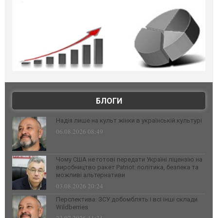
БЛОГИ
Надія лише на культ жінки в українській культурі
06.08.2026 08:49
Чому США не готові передати Україні ліцензію на
виробництво ракет Patriot: політика, безпека та
можливі альтернативи
03.08.2026 20:24
Перспектива: ЗСУ добомблять і всі інші склади
Wildberries