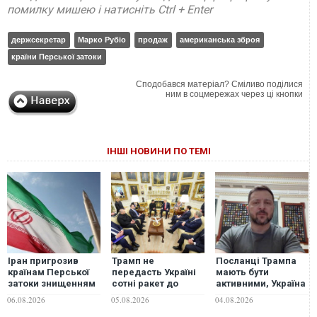
помилку мишею і натисніть Ctrl + Enter
держсекретар
Марко Рубіо
продаж
американська зброя
країни Перської затоки
Сподобався матеріал? Сміливо поділися
ним в соцмережах через ці кнопки
ІНШІ НОВИНИ ПО ТЕМІ
Іран пригрозив
Трамп не
Посланці Трампа
країнам Перської
передасть Україні
мають бути
затоки знищенням
сотні ракет до
активними, Україна
енергоінфраструктури
Patriot, бо у США
готова до
06.08.2026
05.08.2026
04.08.2026
у разі нових атак
вони в дефіциті, -
переговорів, -