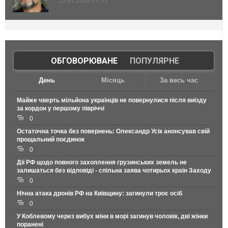
23.07.2026 11:31
ОБГОВОРЮВАНЕ
|
ПОПУЛЯРНЕ
День
Місяць
За весь час
Майже чверть мільйона українців не повернулися після виїзду
за кордон у першому півріччі
0
Остаточна точка без повернень: Олександр Усік анонсував свій
прощальний поєдинок
0
Дії РФ щодо повного захоплення грузинських земель не
залишаться без відповіді - спільна заява чотирьох країн Заходу
0
Нічна атака дронів РФ на Київщину: загинули троє осіб
0
У Коблевому через вибух міни в морі загинув чоловік, дві жінки
поранені