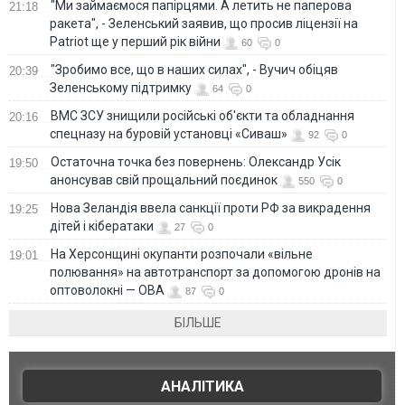
"Ми займаємося папірцями. А летить не паперова
21:18
ракета", - Зеленський заявив, що просив ліцензії на
Patriot ще у перший рік війни
60
0
"Зробимо все, що в наших силах", - Вучич обіцяв
20:39
Зеленському підтримку
64
0
ВМС ЗСУ знищили російські об'єкти та обладнання
20:16
спецназу на буровій установці «Сиваш»
92
0
Остаточна точка без повернень: Олександр Усік
19:50
анонсував свій прощальний поєдинок
550
0
Нова Зеландія ввела санкції проти РФ за викрадення
19:25
дітей і кібератаки
27
0
На Херсонщині окупанти розпочали «вільне
19:01
полювання» на автотранспорт за допомогою дронів на
оптоволокні — ОВА
87
0
БІЛЬШЕ
АНАЛІТИКА