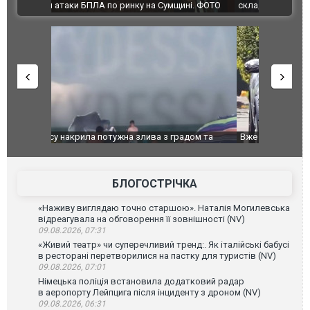
ВІДЕО
ині. ФОТО
склад Wildberries. ФОТО. ВІДЕО
дом та
Вже вивели на тести: Ferrari готує оновлення
Вийшов тре
позашляховика Purosangue. ВІДЕО
фільму "Аф
БЛОГОСТРІЧКА
«Наживу виглядаю точно старшою». Наталія Могилевська
відреагувала на обговорення її зовнішності (NV)
09.08.2026, 07:31
«Живий театр» чи суперечливий тренд:. Як італійські бабусі
в ресторані перетворилися на пастку для туристів (NV)
09.08.2026, 07:01
Німецька поліція встановила додатковий радар
в аеропорту Лейпцига після інциденту з дроном (NV)
09.08.2026, 06:31