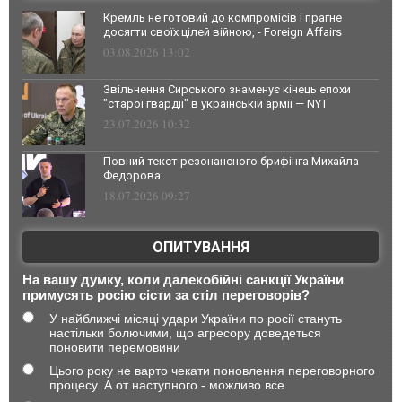
Кремль не готовий до компромісів і прагне
досягти своїх цілей війною, - Foreign Affairs
03.08.2026 13:02
Звільнення Сирського знаменує кінець епохи
"старої гвардії" в українській армії — NYT
23.07.2026 10:32
Повний текст резонансного брифінга Михайла
Федорова
18.07.2026 09:27
ОПИТУВАННЯ
На вашу думку, коли далекобійні санкції України
примусять росію сісти за стіл переговорів?
У найближчі місяці удари України по росії стануть
настільки болючими, що агресору доведеться
поновити перемовини
Цього року не варто чекати поновлення переговорного
процесу. А от наступного - можливо все