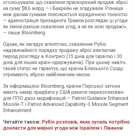
оголошували, що схвалили прискорений продаж зброї
на суму $8,6 млрд — і Бахрейн не згадували. Різниця
між двома сумами пояснюється юридичною тонкістю
— адміністрація президента Трампа розглядає ці угоди
як зміни раніше схвалених угод, а не як нові продажі»,
— пише Bloomberg.
Однак, як нагадує агентство, схвалення Рубіо
надзвичайного порядку продажу зброї виключає
період розгляду в Конгресі (15 днів для Ізраїлю і 30
днів для інших країн-одержувачів). При цьому навіть
такий статус не гарантує, що країни Близького Сходу
отримають зброю найближчим часом.
За інформацією Bloomberg, країни Перської затоки
мають намір придбати у США ракети-перехоплювачі
для ППО двох модифікацій — Patriot Guidance Enhanced
Missile-T і Patriot Advanced Capability-3 Missile Segment
Enhancement.
Читайте також:
Рубіо розповів, яких зусиль потрібно
докласти для мирної угоди між Ізраїлем і Ліваном