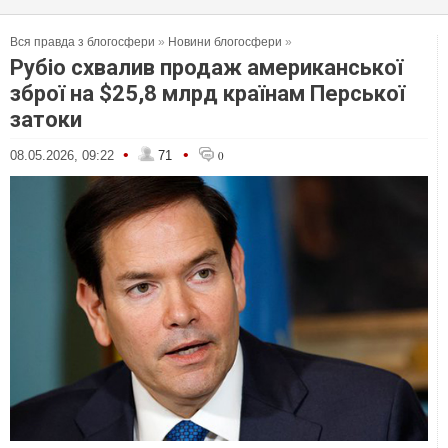
Вся правда з блогосфери
»
Новини блогосфери
»
Рубіо схвалив продаж американської
зброї на $25,8 млрд країнам Перської
затоки
•
•
08.05.2026, 09:22
71
0