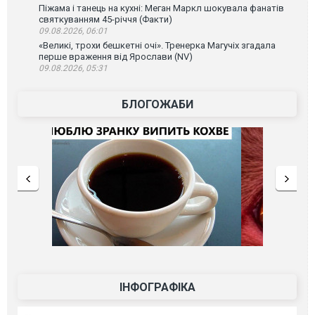
Піжама і танець на кухні: Меган Маркл шокувала фанатів
святкуванням 45-річчя (Факти)
09.08.2026, 06:01
«Великі, трохи бешкетні очі». Тренерка Магучіх згадала
перше враження від Ярослави (NV)
09.08.2026, 05:31
БЛОГОЖАБИ
ІНФОГРАФІКА