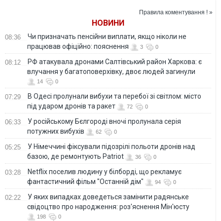
США, - Reuters
FT
Зеленський
Правила коментування ! »
НОВИНИ
Чи призначать пенсійни виплати, якщо ніколи не
08:36
працював офіційно: пояснення
3
0
РФ атакувала дронами Салтівський район Харкова: є
08:12
влучання у багатоповерхівку, двоє людей загинули
14
0
В Одесі пролунали вибухи та перебої зі світлом: місто
07:29
під ударом дронів та ракет
72
0
У російському Бєлгороді вночі пролунала серія
06:33
потужних вибухів
62
0
У Німеччині фіксували підозрілі польоти дронів над
05:25
базою, де ремонтують Patriot
36
0
Netflix поселив людину у білборді, що рекламує
03:28
фантастичний фільм "Останній дім"
94
0
У яких випадках доведеться замінити радянське
02:22
свідоцтво про народження: роз'яснення Мін'юсту
198
0