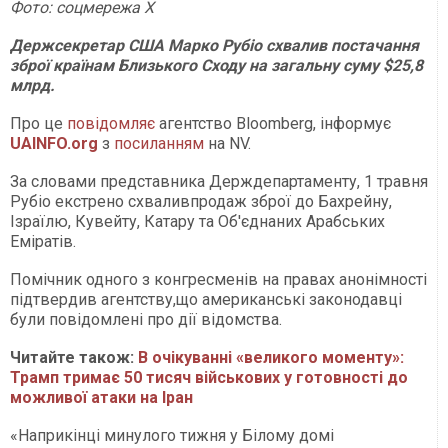
Фото: соцмережа X
Держсекретар США Марко Рубіо схвалив постачання
зброї країнам Близького Сходу на загальну суму $25,8
млрд.
Про це
повідомляє
агентство Bloomberg, інформує
UAINFO
.org
з
посиланням
на NV.
За словами представника Держдепартаменту, 1 травня
Рубіо екстрено схваливпродаж зброї до Бахрейну,
Ізраїлю, Кувейту, Катару та Об'єднаних Арабських
Еміратів.
Помічник одного з конгресменів на правах анонімності
підтвердив агентству,що американські законодавці
були повідомлені про дії відомства.
Читайте також:
В очікуванні «великого моменту»:
Трамп тримає 50 тисяч військових у готовності до
можливої атаки на Іран
«Наприкінці минулого тижня у Білому домі