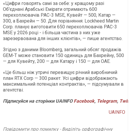
«Цифри говорять самі за себе: у кращому разі
Об'єднані Арабські Емірати отримають 600
перехоплювачів PAC-3 MSE, Кувейт — 500, Катар —
300, а Бахрейн — 50. Для порівняння: Lockheed Martin
Corp. планує виготовити 650 перехоплювачів PAC-3
MSE у 2026 році - і більша частина з них уже
зарезервована для інших клієнтів», — пише агентство.
Згідно з даними Bloomberg, загальний обсяг продажів
GEM-T може становити 150 одиниць для Бахрейну, 500
— для Кувейту, 200 — для Катару і 150 — для ОАЕ.
«Це більш ніж утричі перевищує річний виробничий
план RTX Corp — 300 ракет. Усі цифри відображають
максимальний потенціал контрактів», — підсумували в
агентстві.
Підписуйся
на
сторінки
UAINFO
Facebook
,
Telegram
,
Twitt
UAINFO
Повідомити про помилку - Виділіть орфографічну