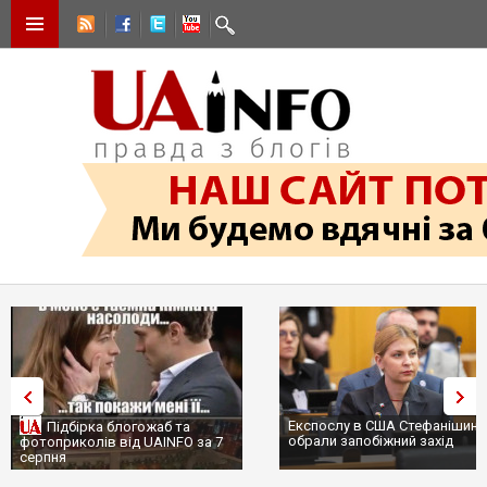
Експослу в США Стефанішині
Підбірка блогожаб та
обрали запобіжний захід
фотоприколів від UAINFO за 7
серпня