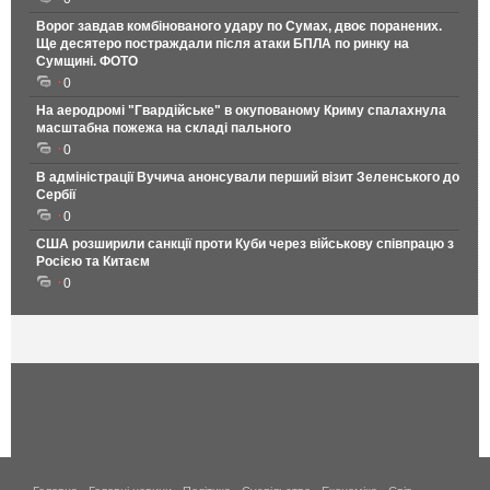
Ворог завдав комбінованого удару по Сумах, двоє поранених.
Ще десятеро постраждали після атаки БПЛА по ринку на
Сумщині. ФОТО
0
На аеродромі "Гвардійське" в окупованому Криму спалахнула
масштабна пожежа на складі пального
0
В адміністрації Вучича анонсували перший візит Зеленського до
Сербії
0
США розширили санкції проти Куби через військову співпрацю з
Росією та Китаєм
0