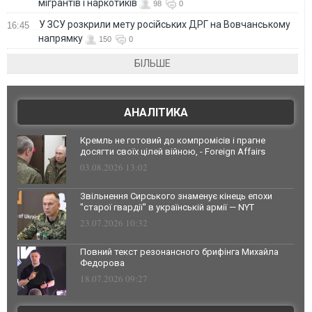
мігрантів і наркотиків
98
0
У ЗСУ розкрили мету російських ДРГ на Вовчанському
16:45
напрямку
150
0
БІЛЬШЕ
АНАЛІТИКА
Кремль не готовий до компромісів і прагне
досягти своїх цілей війною, - Foreign Affairs
03.08.2026 13:02
Звільнення Сирського знаменує кінець епохи
"старої гвардії" в українській армії — NYT
23.07.2026 10:32
Повний текст резонансного брифінга Михайла
Федорова
18.07.2026 09:27