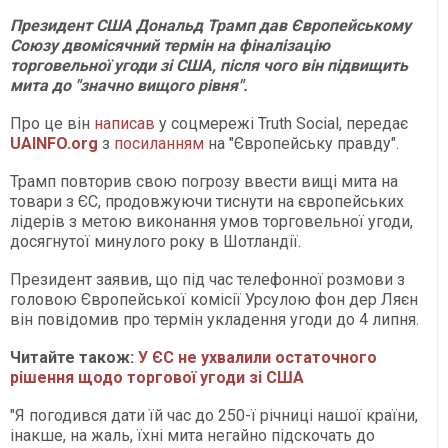
Президент США Дональд Трамп дав Європейському
Союзу двомісячний термін на фіналізацію
торговельної угоди зі США, після чого він підвищить
мита до "значно вищого рівня".
Про це він
написав
у соцмережі Truth Social, передає
UAINFO.org
з
посиланням
на "Європейську правду".
Трамп повторив свою погрозу ввести вищі мита на
товари з ЄС, продовжуючи тиснути на європейських
лідерів з метою виконання умов торговельної угоди,
досягнутої минулого року в Шотландії.
Президент заявив, що під час телефонної розмови з
головою Європейської комісії Урсулою фон дер Ляєн
він повідомив про термін укладення угоди до 4 липня.
Читайте також:
У ЄС не ухвалили остаточного
рішення щодо торгової угоди зі США
"Я погодився дати їй час до 250-ї річниці нашої країни,
інакше, на жаль, їхні мита негайно підскочать до