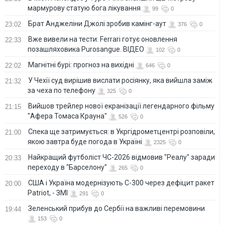
мармурову статую бога лікування
99
0
Брат Анджеліни Джолі зробив камінг-аут
23:02
376
0
Вже вивели на тести: Ferrari готує оновлення
22:33
позашляховика Purosangue. ВІДЕО
102
0
Магнітні бурі: прогноз на вихідні
22:02
646
0
У Чехії суд вирішив вислати росіянку, яка вийшла заміж
21:32
за чеха по телефону
325
0
Вийшов трейлер нової екранізації легендарного фільму
21:15
"Афера Томаса Крауна"
526
0
Спека ще затримується: в Укргідрометцентрі розповіли,
21:00
якою завтра буде погода в Україні
2325
0
Найкращий футболіст ЧС-2026 відмовив "Реалу" заради
20:33
переходу в "Барселону"
265
0
США і Україна модернізують С-300 через дефіцит ракет
20:00
Patriot, - ЗМІ
291
0
Зеленський прибув до Сербії на важливі перемовини
19:44
153
0