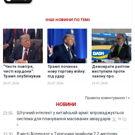
ІНШІ НОВИНИ ПО ТЕМІ
"Чисте повітря,
Трамп починає
Демократи раптом
чисті кордони":
нову торгову війну:
виступили проти
Трамп опублікував
під удар
закону про
конфузний ШІ-мем
потрапляють навіть
"пекельні" санкції
26.07.2026
26.07.2026
18.07.2026
про фільтр на
найближчі
для Росії
кордоні з Канадою
союзники
Правила коментування ! »
НОВИНИ
Штучний інтелект у китайській армії: впроваджується
23:55
система для планування масованих авіаударів
78
0
В місті Аспендос у Туреччині знайшли 2,2-метрову
23:30