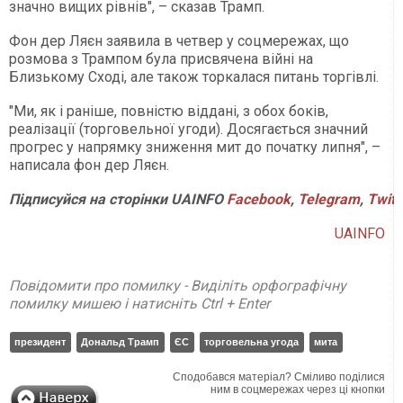
значно вищих рівнів", – сказав Трамп.
Фон дер Ляєн заявила в четвер у соцмережах, що
розмова з Трампом була присвячена війні на
Близькому Сході, але також торкалася питань торгівлі.
"Ми, як і раніше, повністю віддані, з обох боків,
реалізації (торговельної угоди). Досягається значний
прогрес у напрямку зниження мит до початку липня", –
написала фон дер Ляєн.
Підписуйся
на
сторінки
UAINFO
Facebook
,
Telegram
,
Twitt
UAINFO
Повідомити про помилку - Виділіть орфографічну
помилку мишею і натисніть Ctrl + Enter
президент
Дональд Трамп
ЄС
торговельна угода
мита
Сподобався матеріал? Сміливо поділися
ним в соцмережах через ці кнопки