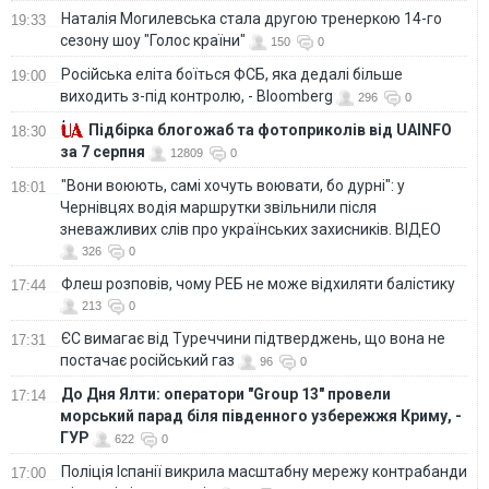
Наталія Могилевська стала другою тренеркою 14-го
19:33
сезону шоу "Голос країни"
150
0
Російська еліта боїться ФСБ, яка дедалі більше
19:00
виходить з-під контролю, - Bloomberg
296
0
Підбірка блогожаб та фотоприколів від UAINFO
18:30
за 7 серпня
12809
0
"Вони воюють, самі хочуть воювати, бо дурні": у
18:01
Чернівцях водія маршрутки звільнили після
зневажливих слів про українських захисників. ВІДЕО
326
0
Флеш розповів, чому РЕБ не може відхиляти балістику
17:44
213
0
ЄС вимагає від Туреччини підтверджень, що вона не
17:31
постачає російський газ
96
0
До Дня Ялти: оператори "Group 13" провели
17:14
морський парад біля південного узбережжя Криму, -
ГУР
622
0
Поліція Іспанії викрила масштабну мережу контрабанди
17:00