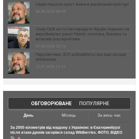
Надія лише на культ жінки в українській культурі
06.08.2026 08:49
Чому США не готові передати Україні ліцензію на
виробництво ракет Patriot: політика, безпека та
можливі альтернативи
03.08.2026 20:24
Перспектива: ЗСУ добомблять і всі інші склади
Wildberries
23.07.2026 11:31
ОБГОВОРЮВАНЕ
|
ПОПУЛЯРНЕ
День
Місяць
За весь час
За 2000 кілометрів від кордону з Україною: в Єкатеринбурзі
після атаки дронів загорівся склад Wildberries. ФОТО. ВІДЕО
0