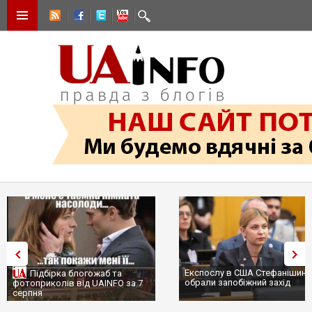
Експослу в США Стефанішині
Підбірка блогожаб та
обрали запобіжний захід
фотоприколів від UAINFO за 7
серпня