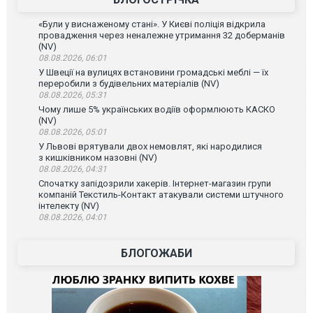
«Були у виснаженому стані». У Києві поліція відкрила
провадження через неналежне утримання 32 доберманів
(NV)
08.08.2026, 06:01
У Швеції на вулицях встановини громадські меблі — їх
переробили з будівельних матеріалів (NV)
08.08.2026, 05:31
Чому лише 5% українських водіїв оформлюють КАСКО
(NV)
08.08.2026, 05:01
У Львові врятували двох немовлят, які народилися
з кишківником назовні (NV)
08.08.2026, 04:31
Спочатку запідозрили хакерів. Інтернет-магазин групи
компаній Текстиль-Контакт атакували системи штучного
інтелекту (NV)
08.08.2026, 04:01
БЛОГОЖАБИ