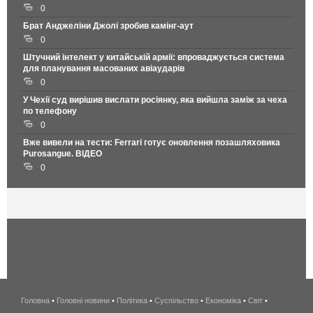
0
Брат Анджеліни Джолі зробив камінг-аут
0
Штучний інтелект у китайській армії: впроваджується система
для планування масованих авіаударів
0
У Чехії суд вирішив вислати росіянку, яка вийшла заміж за чеха
по телефону
0
Вже вивели на тести: Ferrari готує оновлення позашляховика
Purosangue. ВІДЕО
0
Головна
•
Головні новини
•
Політика
•
Суспільство
•
Економіка
беспроводной
•
Світ
•