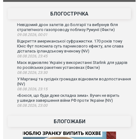
БЛОГОСТРІЧКА
Невідомий дрон залетів до Болгарії та вибухнув біля
стратегічного газопроводу поблизу Румунії (Факти)
09.08.2026, 00:01
Відкриття американської суфражистки. 170 років тому
Юніс Фут пояснила суть парникового ефекту, але слава
дісталась ірландському вченому (NV)
08.08.2026, 23:45
Маск відмовляє Україні у використанні Starlink для ударів
по російських ракетних установках (Факти)
08.08.2026, 23:30
У Марганці та сусідніх громадах відновили водопостачання
(NV)
08.08.2026, 23:15
«Боюся, що буде дуже складна зима». Вучич не вірить
у швидке завершення війни РФ проти України (NV)
08.08.2026, 23:00
БЛОГОЖАБИ