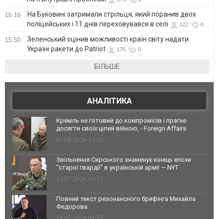
На Буковині затримали стрільця, який поранив двох
16:16
поліцейських і 11 днів переховувався в селі
122
0
Зеленський оцінив можливості країн світу надати
15:50
Україні ракети до Patriot
175
0
БІЛЬШЕ
АНАЛІТИКА
Кремль не готовий до компромісів і прагне
досягти своїх цілей війною, - Foreign Affairs
03.08.2026 13:02
Звільнення Сирського знаменує кінець епохи
"старої гвардії" в українській армії — NYT
23.07.2026 10:32
Повний текст резонансного брифінга Михайла
Федорова
18.07.2026 09:27