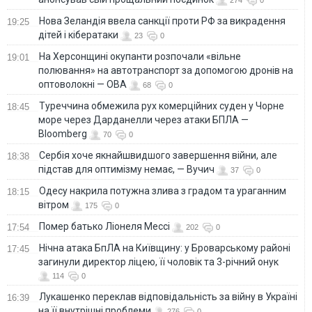
Нова Зеландія ввела санкції проти РФ за викрадення
19:25
дітей і кібератаки
23
0
На Херсонщині окупанти розпочали «вільне
19:01
полювання» на автотранспорт за допомогою дронів на
оптоволокні — ОВА
68
0
Туреччина обмежила рух комерційних суден у Чорне
18:45
море через Дарданелли через атаки БПЛА —
Bloomberg
70
0
Сербія хоче якнайшвидшого завершення війни, але
18:38
підстав для оптимізму немає, — Вучич
37
0
Одесу накрила потужна злива з градом та ураганним
18:15
вітром
175
0
Помер батько Ліонеля Мессі
17:54
202
0
Нічна атака БпЛА на Київщину: у Броварському районі
17:45
загинули директор ліцею, її чоловік та 3-річний онук
114
0
Лукашенко переклав відповідальність за війну в Україні
16:39
на її внутрішні проблеми
276
0