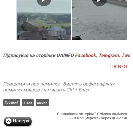
Підписуйся
на
сторінки
UAINFO
Facebook
,
Telegram
,
Twitt
UAINFO
Повідомити про помилку - Виділіть орфографічну
помилку мишею і натисніть Ctrl + Enter
Грозний
атака
дрони
Сподобався матеріал? Сміливо поділися
ним в соцмережах через ці кнопки