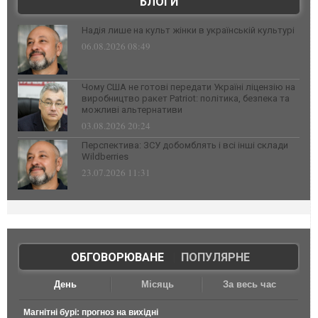
БЛОГИ
Надія лише на культ жінки в українській культурі
06.08.2026 08:49
Чому США не готові передати Україні ліцензію на
виробництво ракет Patriot: політика, безпека та
можливі альтернативи
03.08.2026 20:24
Перспектива: ЗСУ добомблять і всі інші склади
Wildberries
23.07.2026 11:31
ОБГОВОРЮВАНЕ
|
ПОПУЛЯРНЕ
День
Місяць
За весь час
Магнітні бурі: прогноз на вихідні