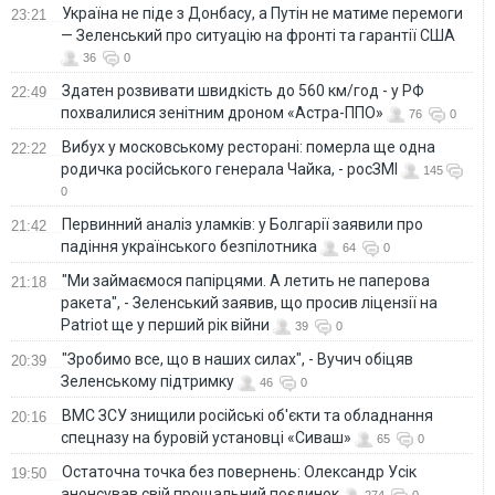
Україна не піде з Донбасу, а Путін не матиме перемоги
23:21
— Зеленський про ситуацію на фронті та гарантії США
36
0
Здатен розвивати швидкість до 560 км/год - у РФ
22:49
похвалилися зенітним дроном «Астра-ППО»
76
0
Вибух у московському ресторані: померла ще одна
22:22
родичка російського генерала Чайка, - росЗМІ
145
0
Первинний аналіз уламків: у Болгарії заявили про
21:42
падіння українського безпілотника
64
0
"Ми займаємося папірцями. А летить не паперова
21:18
ракета", - Зеленський заявив, що просив ліцензії на
Patriot ще у перший рік війни
39
0
"Зробимо все, що в наших силах", - Вучич обіцяв
20:39
Зеленському підтримку
46
0
ВМС ЗСУ знищили російські об'єкти та обладнання
20:16
спецназу на буровій установці «Сиваш»
65
0
Остаточна точка без повернень: Олександр Усік
19:50
анонсував свій прощальний поєдинок
274
0