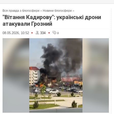
Вся правда з блогосфери
»
Новини блогосфери
»
"Вітання Кадирову": українські дрони
атакували Грозний
•
•
08.05.2026, 10:52
334
0