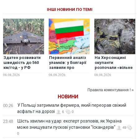
ІНШІ НОВИНИ ПО ТЕМІ
Здатен розвивати
Первинний аналіз
На Херсонщині
швидкість до 560
уламків: у Болгарії
окупанти
км/год - у РФ
заявили про
розпочали «вільне
похвалилися
падіння
полювання» на
08.08.2026
08.08.2026
08.08.2026
зенітним дроном
українського
автотранспорт за
«Астра-ППО»
безпілотника
допомогою дронів
на оптоволокні —
Правила коментування ! »
ОВА
НОВИНИ
У Польщі затримали фермера, який переорав свіжий
00:26
асфальт на дорозі
6
0
Шість хвилин на удар: експерт розповів, як Україна
23:48
може знищувати пускові установки "Іскандерів"
49
0