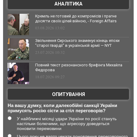
АНАЛІТИКА
Кремль не готовий до компромісів і прагне
досягти своїх цілей війною, - Foreign Affairs
03.08.2026 13:02
Звільнення Сирського знаменує кінець епохи
"старої гвардії" в українській армії — NYT
23.07.2026 10:32
Повний текст резонансного брифінга Михайла
Федорова
18.07.2026 09:27
ОПИТУВАННЯ
На вашу думку, коли далекобійні санкції України
примусять росію сісти за стіл переговорів?
У найближчі місяці удари України по росії стануть
настільки болючими, що агресору доведеться
поновити перемовини
Цього року не варто чекати поновлення переговорного