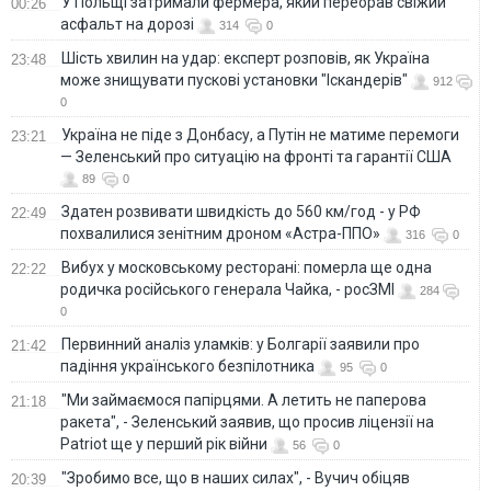
У Польщі затримали фермера, який переорав свіжий
00:26
асфальт на дорозі
314
0
Шість хвилин на удар: експерт розповів, як Україна
23:48
може знищувати пускові установки "Іскандерів"
912
0
Україна не піде з Донбасу, а Путін не матиме перемоги
23:21
— Зеленський про ситуацію на фронті та гарантії США
89
0
Здатен розвивати швидкість до 560 км/год - у РФ
22:49
похвалилися зенітним дроном «Астра-ППО»
316
0
Вибух у московському ресторані: померла ще одна
22:22
родичка російського генерала Чайка, - росЗМІ
284
0
Первинний аналіз уламків: у Болгарії заявили про
21:42
падіння українського безпілотника
95
0
"Ми займаємося папірцями. А летить не паперова
21:18
ракета", - Зеленський заявив, що просив ліцензії на
Patriot ще у перший рік війни
56
0
"Зробимо все, що в наших силах", - Вучич обіцяв
20:39