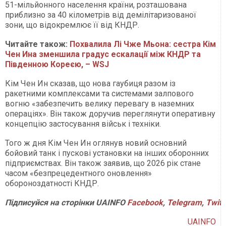
51-мільйонного населення країни, розташована
приблизно за 40 кілометрів від демілітаризованої
зони, що відокремлює її від КНДР.
Читайте також:
Похвалила Лі Чже Мьона: сестра Кім
Чен Ина зменшила градус ескалації між КНДР та
Південною Кореєю, – WSJ
Кім Чен Ин сказав, що нова гаубиця разом із
ракетними комплексами та системами залпового
вогню «забезпечить велику перевагу в наземних
операціях». Він також доручив переглянути оперативну
концепцію застосування військ і техніки.
Того ж дня Кім Чен Ин оглянув новий основний
бойовий танк і пускові установки на інших оборонних
підприємствах. Він також заявив, що 2026 рік стане
часом «безпрецедентного оновлення»
обороноздатності КНДР.
Підписуйся
на
сторінки
UAINFO
Facebook
,
Telegram
,
Twitt
UAINFO