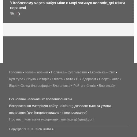
У Коблевому через вибух міни в морі загинув чоловік, дві жінки
поранені
0
Головна
•
Головні новини
•
Політика
•
Суспільство
•
Економіка
беспроводной
•
Світ
•
Культура
•
Наука
•
Історія
•
Освіта
•
Авто
•
IT
•
Здоров'я
интернет
•
Спорт
•
Фото
•
Відео
•
Огляд блогосфери
•
Блоголента
•
Рейтинг блогів
киев
•
Блогожаби
и
Всі новини належать їх правовласникам.
область
Використання матеріалів сайту
uainfo.org
дозволяється за умови
wimax
посилання (для інтернет-видань - гіперпосилання).
интернет
Про нас
.
Контактна інформація
.
uainfo.org@gmail.com
в
киеве
Copyright © 2011-2026 UAINFO.
и