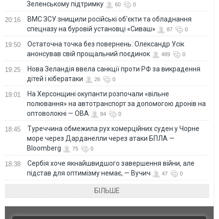
Зеленському підтримку
60
0
ВМС ЗСУ знищили російські об'єкти та обладнання
20:16
спецназу на буровій установці «Сиваш»
87
0
Остаточна точка без повернень: Олександр Усік
19:50
анонсував свій прощальний поєдинок
489
0
Нова Зеландія ввела санкції проти РФ за викрадення
19:25
дітей і кібератаки
26
0
На Херсонщині окупанти розпочали «вільне
19:01
полювання» на автотранспорт за допомогою дронів на
оптоволокні — ОВА
84
0
Туреччина обмежила рух комерційних суден у Чорне
18:45
море через Дарданелли через атаки БПЛА —
Bloomberg
75
0
Сербія хоче якнайшвидшого завершення війни, але
18:38
підстав для оптимізму немає, — Вучич
47
0
БІЛЬШЕ