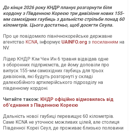
До кінця 2026 року КНДР планує розгорнути біля
кордону з Південною Кореєю три дивізіони нових 155-
мм самохідних гаубиць з дальністю стрільби понад 60
кілометрів. Цього достатньо, щоб досягти Сеула.
Про це повідомило північнокорейське державне
агентство
KCNA
, інформує
UAINFO
.org
з
посиланням
на
NV.
Лідер КНДР Кім Чен Ин 6 травня відвідав одне
з оборонних підприємств, де йому доповіли про
випуск 155-мм самохідних гаубиць для трьох
дивізіонів, які будуть розгорнуті у складі
далекобійного артилерійського підрозділу на
південному кордоні.
Читайте також:
КНДР офіційно відмовилась від
об’єднання з Південною Кореєю
Дальність нової гаубиці перевищує 60 кілометрів.
Саме KCNA не уточнює можливих цілей, але столиця
Південної Кореї Сеул, де проживає близько половини