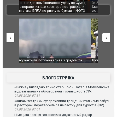
по Сумах,
За 2000 кілометрів від кордону з Україною: в
"Мої іграш
траждали
Єкатеринбурзі після атаки дронів загорівся
суперкарів
ВІДЕО
ині. ФОТО
склад Wildberries. ФОТО. ВІДЕО
дом та
Вже вивели на тести: Ferrari готує оновлення
Вийшов тре
позашляховика Purosangue. ВІДЕО
фільму "Аф
БЛОГОСТРІЧКА
«Наживу виглядаю точно старшою». Наталія Могилевська
відреагувала на обговорення її зовнішності (NV)
09.08.2026, 07:31
«Живий театр» чи суперечливий тренд:. Як італійські бабусі
в ресторані перетворилися на пастку для туристів (NV)
09.08.2026, 07:01
Німецька поліція встановила додатковий радар