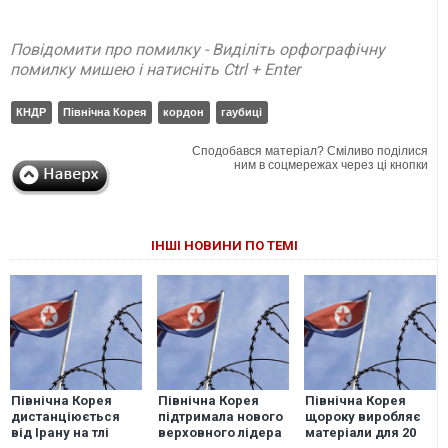
Повідомити про помилку - Виділіть орфографічну
помилку мишею і натисніть Ctrl + Enter
КНДР
Північна Корея
кордон
гаубиці
Сподобався матеріал? Сміливо поділися
ним в соцмережах через ці кнопки
ІНШІ НОВИНИ ПО ТЕМІ
Північна Корея
Північна Корея
Північна Корея
дистанціюється
підтримала нового
щороку виробляє
від Ірану на тлі
верховного лідера
матеріали для 20