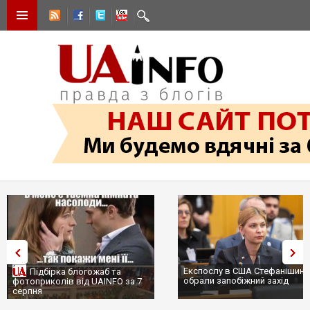
Експослу в США Стефанішині
Підбірка блогожаб та
обрали запобіжний захід
фотоприколів від UAINFO за 7
серпня