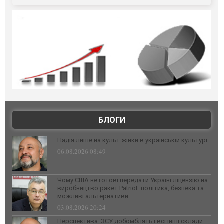
БЛОГИ
Надія лише на культ жінки в українській культурі
06.08.2026 08:49
Чому США не готові передати Україні ліцензію на
виробництво ракет Patriot: політика, безпека та
можливі альтернативи
03.08.2026 20:24
Перспектива: ЗСУ добомблять і всі інші склади