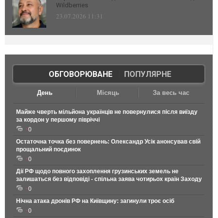
Wildberries
23.07.2026 11:31
ОБГОВОРЮВАНЕ
|
ПОПУЛЯРНЕ
День
Місяць
За весь час
Майже чверть мільйона українців не повернулися після виїзду
за кордон у першому півріччі
0
Остаточна точка без повернень: Олександр Усік анонсував свій
прощальний поєдинок
0
Дії РФ щодо повного захоплення грузинських земель не
залишаться без відповіді - спільна заява чотирьох країн Заходу
0
Нічна атака дронів РФ на Київщину: загинули троє осіб
0