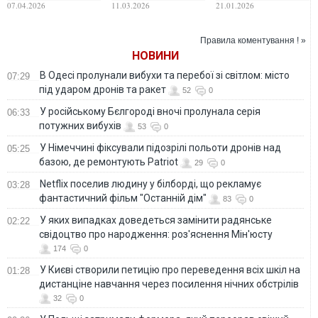
можливих
Ірану та засудила
ядерних бомб
07.04.2026
11.03.2026
21.01.2026
контактів зі США
удари США та
Ізраїлю
Правила коментування ! »
НОВИНИ
В Одесі пролунали вибухи та перебої зі світлом: місто
07:29
під ударом дронів та ракет
52
0
У російському Бєлгороді вночі пролунала серія
06:33
потужних вибухів
53
0
У Німеччині фіксували підозрілі польоти дронів над
05:25
базою, де ремонтують Patriot
29
0
Netflix поселив людину у білборді, що рекламує
03:28
фантастичний фільм "Останній дім"
83
0
У яких випадках доведеться замінити радянське
02:22
свідоцтво про народження: роз'яснення Мін'юсту
174
0
У Києві створили петицію про переведення всіх шкіл на
01:28
дистанціне навчання через посилення нічних обстрілів
32
0