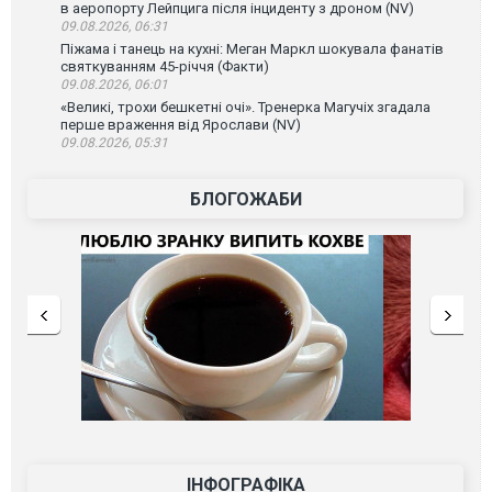
в аеропорту Лейпцига після інциденту з дроном (NV)
09.08.2026, 06:31
Піжама і танець на кухні: Меган Маркл шокувала фанатів
святкуванням 45-річчя (Факти)
09.08.2026, 06:01
«Великі, трохи бешкетні очі». Тренерка Магучіх згадала
перше враження від Ярослави (NV)
09.08.2026, 05:31
БЛОГОЖАБИ
ІНФОГРАФІКА