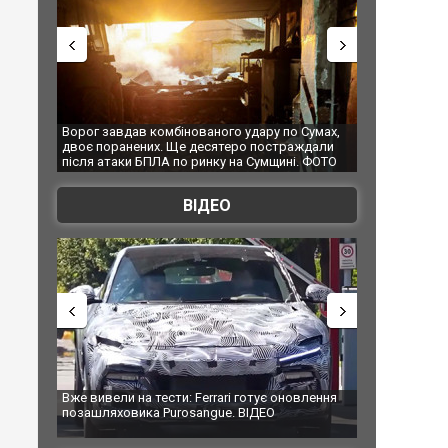
ого удару по Сумах,
За 2000 кілометрів від кордону з Україною: в
ятеро постраждали
Єкатеринбурзі після атаки дронів загорівся
ку на Сумщині. ФОТО
склад Wildberries. ФОТО. ВІДЕО
ВІДЕО
rari готує оновлення
Вийшов трейлер нової екранізації легендарного
ue. ВІДЕО
фільму "Афера Томаса Крауна"