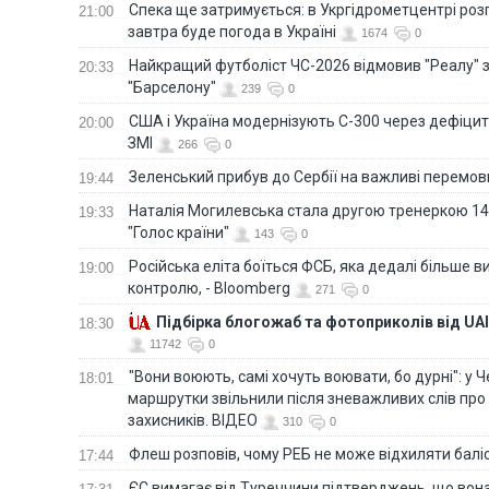
Спека ще затримується: в Укргідрометцентрі роз
21:00
завтра буде погода в Україні
1674
0
Найкращий футболіст ЧС-2026 відмовив "Реалу" 
20:33
"Барселону"
239
0
США і Україна модернізують С-300 через дефіцит р
20:00
ЗМІ
266
0
Зеленський прибув до Сербії на важливі перемо
19:44
Наталія Могилевська стала другою тренеркою 14
19:33
"Голос країни"
143
0
Російська еліта боїться ФСБ, яка дедалі більше в
19:00
контролю, - Bloomberg
271
0
Підбірка блогожаб та фотоприколів від UAI
18:30
11742
0
"Вони воюють, самі хочуть воювати, бо дурні": у 
18:01
маршрутки звільнили після зневажливих слів про
захисників. ВІДЕО
310
0
Флеш розповів, чому РЕБ не може відхиляти балі
17:44
ЄС вимагає від Туреччини підтверджень, що вона