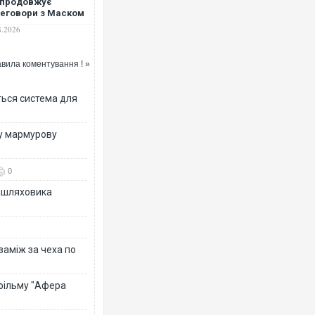
 продовжує
еговори з Маском
о використання
8.2026
rlink для ураження
ей у РФ
вила коментування ! »
Ворог завдав комбінован
ться система для
двоє поранених. Ще дес
після атаки БПЛА по рин
ву мармурову
0
зашляховика
 заміж за чеха по
Вже вивели на тести: Fer
 фільму "Афера
позашляховика Purosang