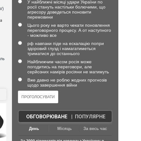
У найближчі місяці удари України по
росії стануть настільки болючими, що
V)
агресору доведеться поновити
перемовини
ла
Цього року не варто чекати поновлення
переговорного процесу. А от наступного
- можливо все
рф навпаки піде на ескалацію попри
здоровий глузд і намагатиметься
триматися до останнього
оль
Найближчим часом росія може
погодитись на переговори, але
серйозних намірів росіяни не матимуть
Вже давно не роблю жодних прогнозів
щодо завершення війни
ОБГОВОРЮВАНЕ
|
ПОПУЛЯРНЕ
День
Місяць
За весь час