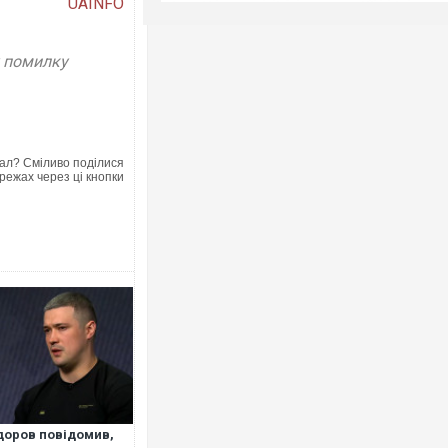
UAINFO
у помилку
ал? Сміливо поділися
режах через ці кнопки
оров повідомив,