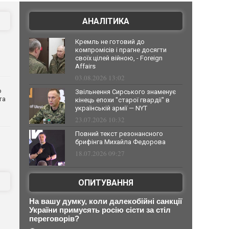
АНАЛІТИКА
Кремль не готовий до
компромісів і прагне досягти
своїх цілей війною, - Foreign
Affairs
03.08.2026 13:02
о
Звільнення Сирського знаменує
та
кінець епохи "старої гвардії" в
українській армії — NYT
23.07.2026 10:32
Повний текст резонансного
брифінга Михайла Федорова
18.07.2026 09:27
ОПИТУВАННЯ
На вашу думку, коли далекобійні санкції
України примусять росію сісти за стіл
переговорів?