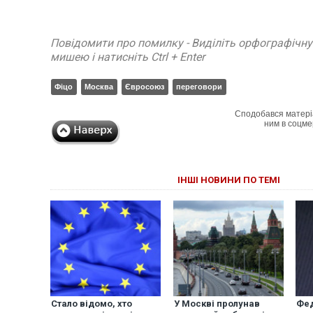
Повідомити про помилку - Виділіть орфографічн
мишею і натисніть Ctrl + Enter
Фіцо
Москва
Євросоюз
переговори
Сподобався матері
ним в соцме
ІНШІ НОВИНИ ПО ТЕМІ
Стало відомо, хто
У Москві пролунав
Фед