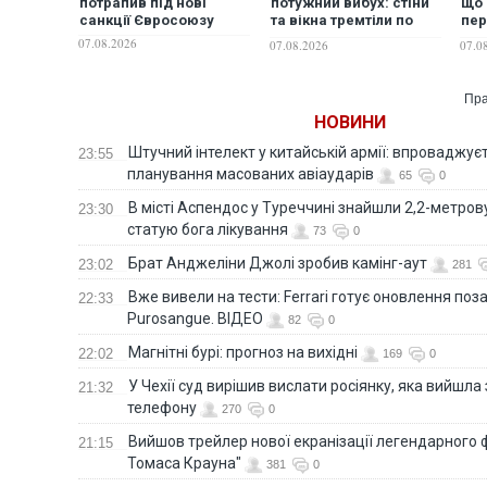
потрапив під нові
потужний вибух: стіни
що
санкції Євросоюзу
та вікна тремтіли по
пер
всьому місту
щод
07.08.2026
07.08.2026
07.0
Sta
ціл
Пра
НОВИНИ
Штучний інтелект у китайській армії: впроваджує
23:55
планування масованих авіаударів
65
0
В місті Аспендос у Туреччині знайшли 2,2-метро
23:30
статую бога лікування
73
0
Брат Анджеліни Джолі зробив камінг-аут
23:02
281
Вже вивели на тести: Ferrari готує оновлення по
22:33
Purosangue. ВІДЕО
82
0
Магнітні бурі: прогноз на вихідні
22:02
169
0
У Чехії суд вирішив вислати росіянку, яка вийшла
21:32
телефону
270
0
Вийшов трейлер нової екранізації легендарного
21:15
Томаса Крауна"
381
0