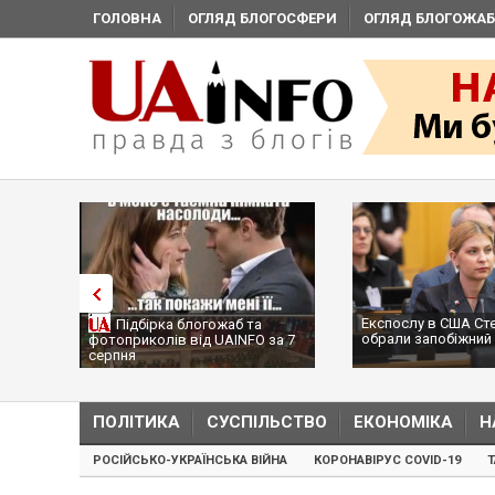
ГОЛОВНА
ОГЛЯД БЛОГОСФЕРИ
ОГЛЯД БЛОГОЖАБ
Експослу в США Ст
Підбірка блогожаб та
обрали запобіжний 
фотоприколів від UAINFO за 7
серпня
ПОЛІТИКА
СУСПІЛЬСТВО
ЕКОНОМІКА
Н
РОСІЙСЬКО-УКРАЇНСЬКА ВІЙНА
КОРОНАВІРУС COVID-19