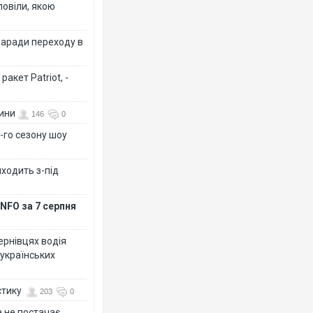
повіли, якою
заради переходу в
акет Patriot, -
вини
146
0
-го сезону шоу
иходить з-під
NFO за 7 серпня
Чернівцях водія
 українських
стику
203
0
 не постачає