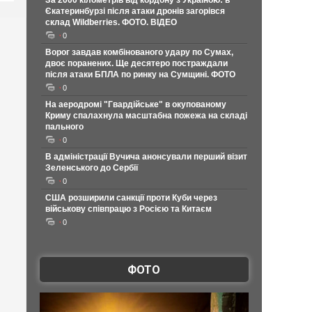
За 2000 кілометрів від кордону з Україною: в
Єкатеринбурзі після атаки дронів загорівся
склад Wildberries. ФОТО. ВІДЕО
0
Ворог завдав комбінованого удару по Сумах,
двоє поранених. Ще десятеро постраждали
після атаки БПЛА по ринку на Сумщині. ФОТО
0
На аеродромі "Гвардійське" в окупованому
Криму спалахнула масштабна пожежа на складі
пального
0
В адміністрації Вучича анонсували перший візит
Зеленського до Сербії
0
США розширили санкції проти Куби через
військову співпрацю з Росією та Китаєм
0
ФОТО