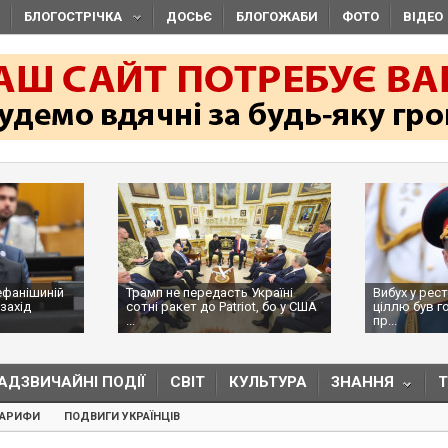
БЛОГОСТРІЧКА
ДОСЬЄ
БЛОГОЖАБИ
ФОТО
ВІДЕО
ефанішиній
Трамп не передасть Україні
Вибух у рес
захід
сотні ракет до Patriot, бо у США
ціллю був г
...
пр...
АДЗВИЧАЙНІ ПОДІЇ
СВІТ
КУЛЬТУРА
ЗНАННЯ
ТАРИФИ
ПОДВИГИ УКРАЇНЦІВ