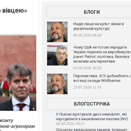
ю вівцею»
БЛОГИ
Надія лише на культ жінки в
українській культурі
06.08.2026 08:49
Чому США не готові передати
Україні ліцензію на виробництв
ракет Patriot: політика, безпека 
можливі альтернативи
03.08.2026 20:24
Перспектива: ЗСУ добомблять і
всі інші склади Wildberries
23.07.2026 11:31
БЛОГОСТРІЧКА
У Львові врятували двох немовлят, які
народилися з кишківником назовні (NV)
візиту
08.08.2026, 04:31
аїною-агресором
Спочатку запідозрили хакерів. Інтернет-