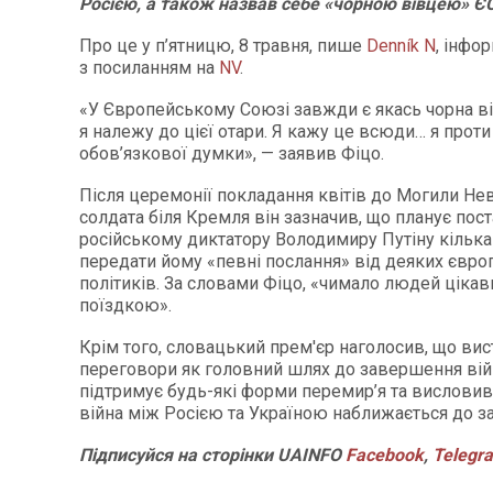
Росією, а також назвав себе «чорною вівцею» ЄС
Про це у п’ятницю, 8 травня, пише
Denník N
, інфо
з посиланням на
NV
.
«У Європейському Союзі завжди є якась чорна ві
я належу до цієї отари. Я кажу це всюди… я проти 
обов’язкової думки», — заявив Фіцо.
Після церемонії покладання квітів до Могили Не
солдата біля Кремля він зазначив, що планує пос
російському диктатору Володимиру Путіну кілька 
передати йому «певні послання» від деяких євро
політиків. За словами Фіцо, «чимало людей цікав
поїздкою».
Крім того, словацький прем'єр наголосив, що вист
переговори як головний шлях до завершення війн
підтримує будь-які форми перемир’я та висловив
війна між Росією та Україною наближається до 
Підписуйся
на
сторінки
UAINFO
Facebook
,
Telegr