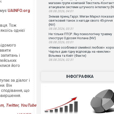
.
магазин групи компаній Текстиль-Контакт
атакували системи штучного інтелекту (N
рмує
UAINFO.org
08.08.2026, 04:01
Знімав принц Гаррі. Меган Маркл показа
святковий танок з нагоди свого 45-річчя
(NV)
вця. Тож
08.08.2026, 03:31
якоїсь однієї
Не тільки ПТСР. Яку психологічну травму
ілюструє Одіссея Нолана (NV)
08.08.2026, 03:01
відомого
«Немає особливої сімейної любові»: кор
тавити
Чарльз дав гідну відповідь на «виклик»
запитань і
Вільяма та Кейт (Факти)
пейських
08.08.2026, 02:31
илися його
ІНФОГРАФІКА
упає за діалог і
и. Він
 сподівання, що
завершення.
am
,
Twitter
,
YouTube