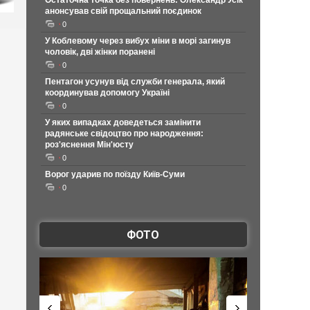
Остаточна точка без повернень: Олександр Усік
анонсував свій прощальний поєдинок
0
У Коблевому через вибух міни в морі загинув
чоловік, дві жінки поранені
0
Пентагон усунув від служби генерала, який
координував допомогу Україні
0
У яких випадках доведеться замінити
радянське свідоцтво про народження:
роз'яснення Мін'юсту
0
Ворог ударив по поїзду Київ-Суми
0
ФОТО