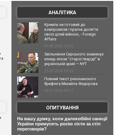
АНАЛІТИКА
Кремль не готовий до
компромісів і прагне досягти
своїх цілей війною, - Foreign
Affairs
03.08.2026 13:02
о
Звільнення Сирського знаменує
та
кінець епохи "старої гвардії" в
українській армії — NYT
23.07.2026 10:32
Повний текст резонансного
брифінга Михайла Федорова
18.07.2026 09:27
ОПИТУВАННЯ
и
На вашу думку, коли далекобійні санкції
України примусять росію сісти за стіл
переговорів?