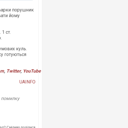
сварки порушник
вати йому
1 ст.
.
умових куль.
ку готуються
am
,
Twitter
,
YouTube
UAINFO
у помилку
ал? Сміливо поділися