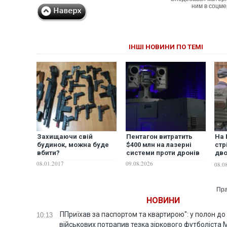
ним в соцме
ІНШІ НОВИНИ ПО ТЕМІ
Захищаючи свій
Пентагон витратить
На 
будинок, можна буде
$400 млн на лазерні
стр
вбити?
системи проти дронів
дво
дні
08.01.2017
09.08.2026
08.0
сел
Пра
НОВИНИ
ППриїхав за паспортом та квартирою": у полон до
10:13
військових потрапив тезка зіркового футболіста