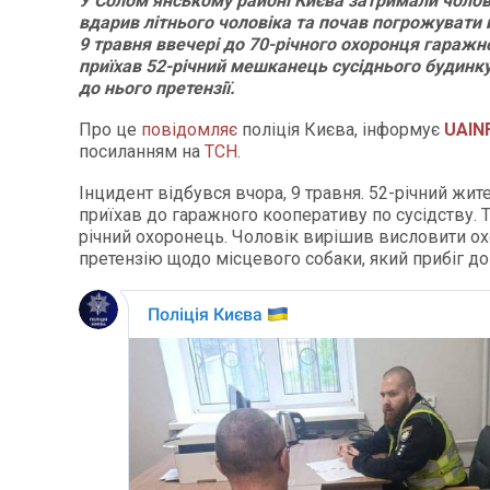
У Соломʼянському районі Києва затримали чолов
вдарив літнього чоловіка та почав погрожувати
9 травня ввечері до 70-річного охоронця гаражн
приїхав 52-річний мешканець сусіднього будинку
до нього претензії.
Про це
повідомляє
поліція Києва, інформує
UAIN
посиланням на
ТСН
.
Інцидент відбувся вчора, 9 травня. 52-річний жит
приїхав до гаражного кооперативу по сусідству. 
річний охоронець. Чоловік вирішив висловити 
претензію щодо місцевого собаки, який прибіг до