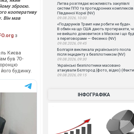
іка, який
Литва розглядає можливість закупівлі
 йому зброєю.
систем ППО та протидронних комплексів
ого кооперативу
Південної Кореї (NV)
. Він мав
09.08.2026, 10:00
«Подарунків Трамп нам робити не буде».
В обмін на що США дають протиракети, ч
не вийшло домовитися з Маском і що бу
FO.org
з
з переговорами — Фесенко (NV)
09.08.2026, 09:45
Болгарія викликала українського посла
ель Києва
після інциденту з безпілотником (NV)
Там був 70-
09.08.2026, 09:30
охоронцю
Українські безпілотники масовано
 його будинку.
атакували Бєлгород (фото, відео) (Факти
09.08.2026, 09:15
ІНФОГРАФІКА