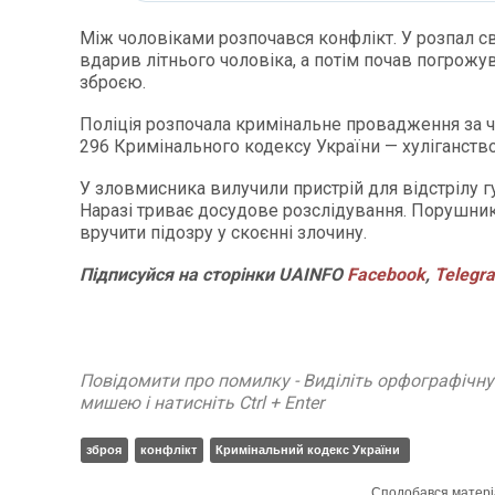
Між чоловіками розпочався конфлікт. У розпал 
вдарив літнього чоловіка, а потім почав погрожу
зброєю.
Поліція розпочала кримінальне провадження за ч. 
296 Кримінального кодексу України — хуліганство
У зловмисника вилучили пристрій для відстрілу г
Наразі триває досудове розслідування. Порушни
вручити підозру у скоєнні злочину.
Підписуйся
на
сторінки
UAINFO
Facebook
,
Telegr
Повідомити про помилку - Виділіть орфографічн
мишею і натисніть Ctrl + Enter
зброя
конфлікт
Кримінальний кодекс України
Сподобався матері