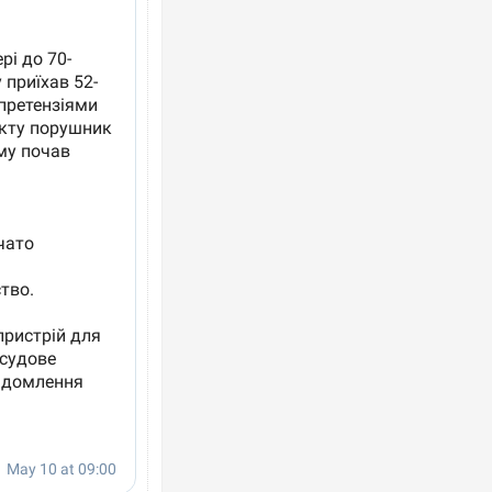
Ворог завдав комбінованого удару по
двоє поранених. Ще десятеро постра
після атаки БПЛА по ринку на Сумщині
ППриїхав за паспортом та квартирою"
до українських військових потрапив т
зіркового футболіста Мохамеда Сала