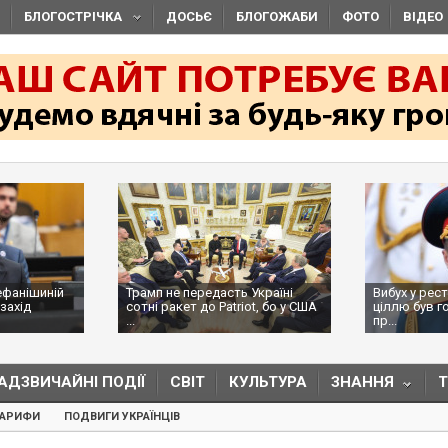
БЛОГОСТРІЧКА
ДОСЬЄ
БЛОГОЖАБИ
ФОТО
ВІДЕО
ефанішиній
Трамп не передасть Україні
Вибух у рес
захід
сотні ракет до Patriot, бо у США
ціллю був г
...
пр...
АДЗВИЧАЙНІ ПОДІЇ
СВІТ
КУЛЬТУРА
ЗНАННЯ
ТАРИФИ
ПОДВИГИ УКРАЇНЦІВ