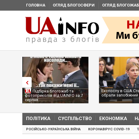
ГОЛОВНА
ОГЛЯД БЛОГОСФЕРИ
ОГЛЯД БЛОГОЖАБ
Експослу в США Ст
Підбірка блогожаб та
обрали запобіжний 
фотоприколів від UAINFO за 7
серпня
ПОЛІТИКА
СУСПІЛЬСТВО
ЕКОНОМІКА
Н
РОСІЙСЬКО-УКРАЇНСЬКА ВІЙНА
КОРОНАВІРУС COVID-19