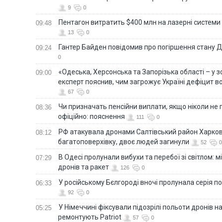
9
0
Пентагон витратить $400 млн на лазерні системи
09:48
13
0
Гантер Байден повідомив про погіршення стану
09:24
0
«Одеська, Херсонська та Запорізька області – у зо
09:00
експерт пояснив, чим загрожує Україні дефіцит в
67
0
Чи призначать пенсійни виплати, якщо ніколи не
08:36
офіційно: пояснення
111
0
РФ атакувала дронами Салтівський район Харкова
08:12
багатоповерхівку, двоє людей загинули
52
0
В Одесі пролунали вибухи та перебої зі світлом: м
07:29
дронів та ракет
126
0
У російському Бєлгороді вночі пролунала серія п
06:33
92
0
У Німеччині фіксували підозрілі польоти дронів н
05:25
ремонтують Patriot
57
0