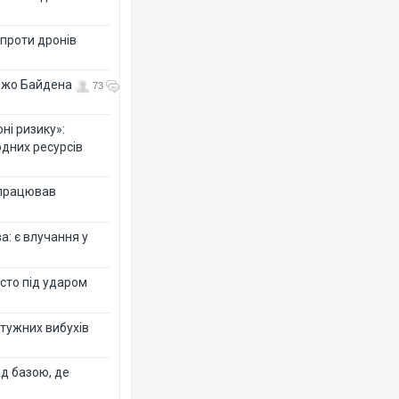
 проти дронів
 Джо Байдена
73
ні ризику»:
одних ресурсів
 працював
: є влучання у
істо під ударом
отужних вибухів
ад базою, де