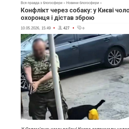
Вся правда з блогосфери
»
Новини блогосфери
»
Конфлікт через собаку: у Києві чол
охоронця і дістав зброю
•
•
10.05.2026, 15:49
427
0