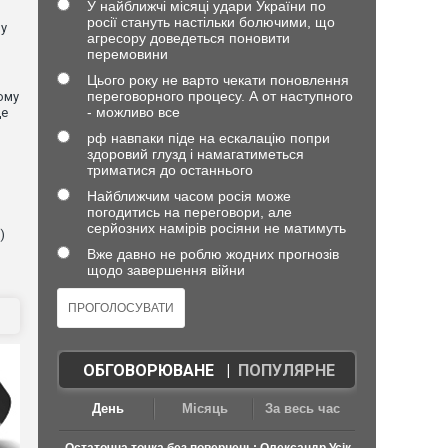
У найближчі місяці удари України по
росії стануть настільки болючими, що
 у
агресору доведеться поновити
перемовини
Цього року не варто чекати поновлення
переговорного процесу. А от наступного
ому
- можливо все
де
рф навпаки піде на ескалацію попри
здоровий глузд і намагатиметься
триматися до останнього
Найближчим часом росія може
погодитись на переговори, але
серйозних намірів росіяни не матимуть
)
Вже давно не роблю жодних прогнозів
щодо завершення війни
ОБГОВОРЮВАНЕ
|
ПОПУЛЯРНЕ
День
Місяць
За весь час