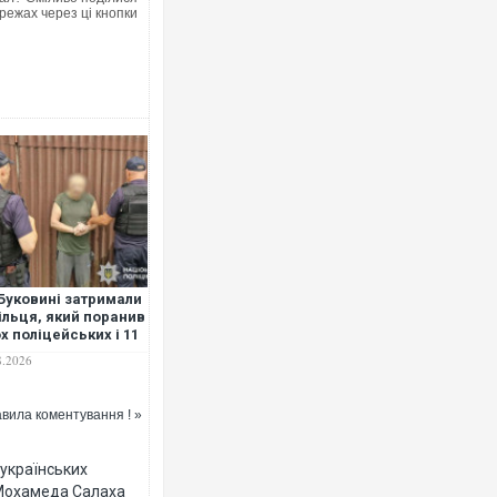
режах через ці кнопки
Буковині затримали
ільця, який поранив
х поліцейських і 11
в переховувався в
8.2026
і
вила коментування ! »
 українських
 Мохамеда Салаха