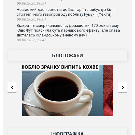
09.08.2026, 00:31
Невідомий дрон залетів до Болгарії та вибухнув біля
стратегічного газопроводу поблизу Румунії (Факти)
09.08.2026, 00:01
Відкриття американської суфражистки. 170 років тому
Юніс Фут пояснила суть парникового ефекту, але слава
дісталась ірландському вченому (NV)
08.08.2026, 23:45
БЛОГОЖАБИ
ІНФОГРАФІКА