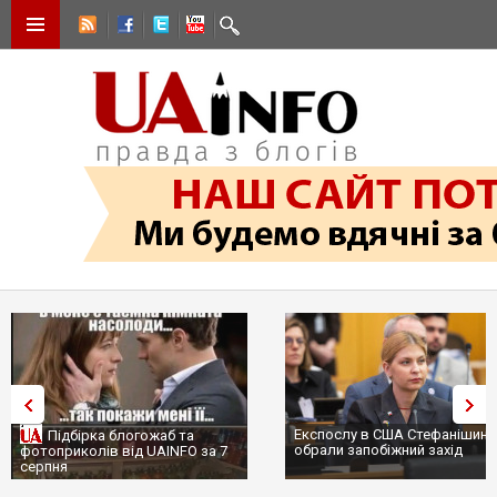
Експослу в США Стефанішині
Підбірка блогожаб та
обрали запобіжний захід
фотоприколів від UAINFO за 7
серпня