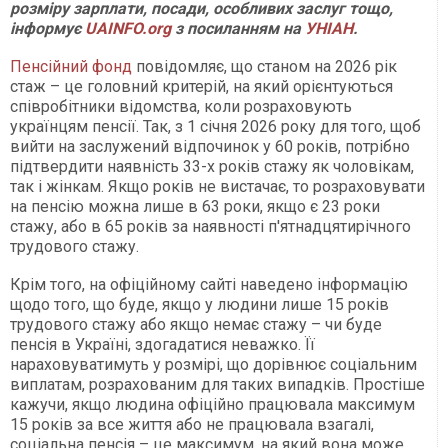
розміру зарплати, посади, особливих заслуг тощо,
інформує
UAINFO.org
з посиланням на
УНІАН
.
Пенсійний фонд
повідомляє, що станом на 2026 рік
стаж – це головний критерій, на який орієнтуються
співробітники відомства, коли розраховують
українцям пенсії. Так, з 1 січня 2026 року для того, щоб
вийти на заслужений відпочинок у 60 років, потрібно
підтвердити наявність 33-х років стажу як чоловікам,
так і жінкам. Якщо років не вистачає, то розраховувати
на пенсію можна лише в 63 роки, якщо є 23 роки
стажу, або в 65 років за наявності п'ятнадцятирічного
трудового стажу.
Крім того, на офіційному сайті наведено інформацію
щодо того, що буде, якщо у людини лише 15 років
трудового стажу або якщо немає стажу – чи буде
пенсія в Україні, здогадатися неважко. Її
нараховуватимуть у розмірі, що дорівнює соціальним
виплатам, розрахованим для таких випадків. Простіше
кажучи, якщо людина офіційно працювала максимум
15 років за все життя або не працювала взагалі,
соціальна пенсія – це максимум, на який вона може