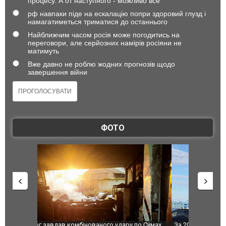
процесу. А от наступного - можливо все
рф навпаки піде на ескалацію попри здоровий глузд і
намагатиметься триматися до останнього
Найближчим часом росія може погодитись на
переговори, але серйозних намірів росіяни не
матимуть
Вже давно не роблю жодних прогнозів щодо
завершення війни
ФОТО
по Сумах,
За 2000 кілометрів від кордону з Україною: в
"Мої іграш