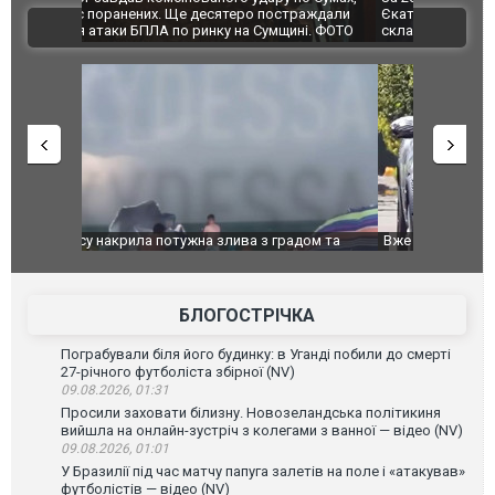
траждали
Єкатеринбурзі після атаки дронів загорівся
суперкарів
ВІДЕО
ині. ФОТО
склад Wildberries. ФОТО. ВІДЕО
дом та
Вже вивели на тести: Ferrari готує оновлення
Вийшов тре
позашляховика Purosangue. ВІДЕО
фільму "Аф
БЛОГОСТРІЧКА
Пограбували біля його будинку: в Уганді побили до смерті
27-річного футболіста збірної (NV)
09.08.2026, 01:31
Просили заховати білизну. Новозеландська політикиня
вийшла на онлайн-зустріч з колегами з ванної — відео (NV)
09.08.2026, 01:01
У Бразилії під час матчу папуга залетів на поле і «атакував»
футболістів — відео (NV)