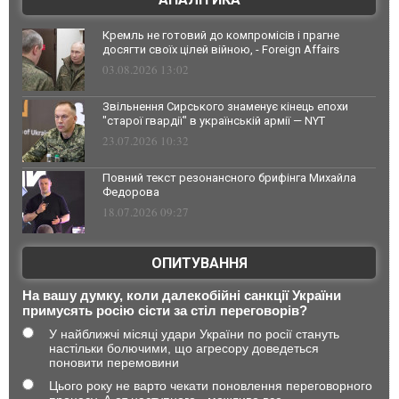
Кремль не готовий до компромісів і прагне
досягти своїх цілей війною, - Foreign Affairs
03.08.2026 13:02
Звільнення Сирського знаменує кінець епохи
"старої гвардії" в українській армії — NYT
23.07.2026 10:32
Повний текст резонансного брифінга Михайла
Федорова
18.07.2026 09:27
ОПИТУВАННЯ
На вашу думку, коли далекобійні санкції України
примусять росію сісти за стіл переговорів?
У найближчі місяці удари України по росії стануть
настільки болючими, що агресору доведеться
поновити перемовини
Цього року не варто чекати поновлення переговорного