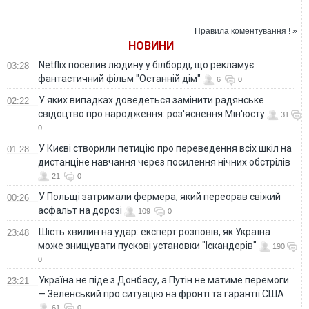
важливого
документа
Правила коментування ! »
НОВИНИ
Netflix поселив людину у білборді, що рекламує
03:28
фантастичний фільм "Останній дім"
6
0
У яких випадках доведеться замінити радянське
02:22
свідоцтво про народження: роз'яснення Мін'юсту
31
0
У Києві створили петицію про переведення всіх шкіл на
01:28
дистанціне навчання через посилення нічних обстрілів
21
0
У Польщі затримали фермера, який переорав свіжий
00:26
асфальт на дорозі
109
0
Шість хвилин на удар: експерт розповів, як Україна
23:48
може знищувати пускові установки "Іскандерів"
190
0
Україна не піде з Донбасу, а Путін не матиме перемоги
23:21
— Зеленський про ситуацію на фронті та гарантії США
61
0