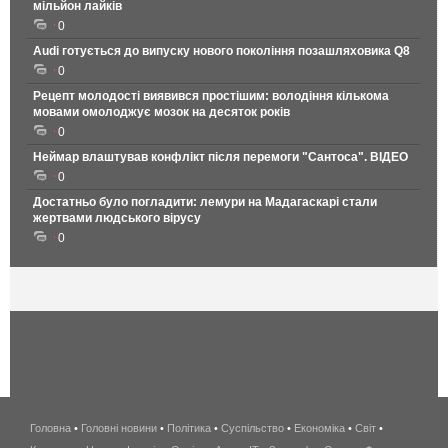
мільйон лайків
0
Audi готується до випуску нового покоління позашляховика Q8
0
Рецепт молодості виявився простішим: володіння кількома
мовами омолоджує мозок на десяток років
0
Неймар влаштував конфлікт після перемоги "Сантоса". ВІДЕО
0
Достатньо було погладити: лемури на Мадагаскарі стали
жертвами людського вірусу
0
Головна
•
Головні новини
•
Політика
•
Суспільство
•
Економіка
беспроводной
•
Світ
•