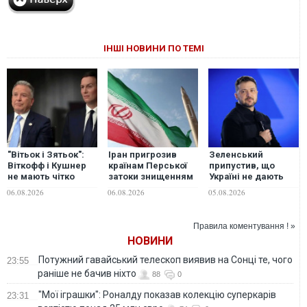
ІНШІ НОВИНИ ПО ТЕМІ
"Вітьок і Зятьок":
Іран пригрозив
Зеленський
Віткофф і Кушнер
країнам Перської
припустив, що
не мають чітко
затоки знищенням
Україні не дають
визначених
енергоінфраструктури
ППО, щоб була
06.08.2026
06.08.2026
05.08.2026
повноважень та
у разі нових атак
"зговірливою"
успіхів у
США, - Reuters
міжнародних
Правила коментування ! »
переговорах —
НОВИНИ
експерт
Потужний гавайський телескоп виявив на Сонці те, чого
23:55
раніше не бачив ніхто
88
0
"Мої іграшки": Роналду показав колекцію суперкарів
23:31