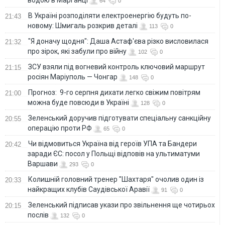
водою в Марганці
64
0
В Україні розподіляти електроенергію будуть по-
21:43
новому: Шмигаль розкрив деталі
113
0
"Я доначу щодня": Даша Астаф'єва різко висловилася
21:32
про зірок, які забули про війну
102
0
ЗСУ взяли під вогневий контроль ключовий маршрут
21:15
росіян Маріуполь — Чонгар
148
0
Прогноз: 9-го серпня дихати легко свіжим повітрям
21:00
можна буде повсюди в Україні
128
0
Зеленський доручив підготувати спеціальну санкційну
20:55
операцію проти РФ
65
0
Чи відмовиться Україна від героїв УПА та Бандери
20:42
заради ЄС: посол у Польщі відповів на ультиматуми
Варшави
293
0
Колишній головний тренер "Шахтаря" очолив один із
20:33
найкращих клубів Саудівської Аравії
91
0
Зеленський підписав укази про звільнення ще чотирьох
20:15
послів
132
0