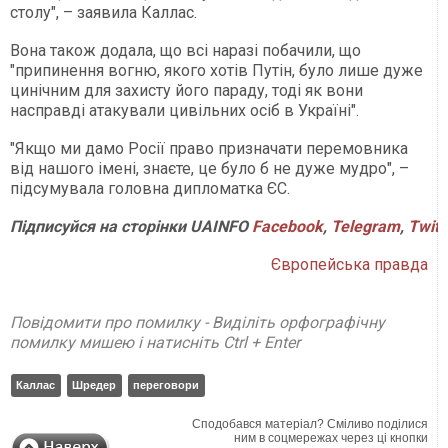
столу", – заявила Каллас.
Вона також додала, що всі наразі побачили, що
"припинення вогню, якого хотів Путін, було лише дуже
цинічним для захисту його параду, тоді як вони
насправді атакували цивільних осіб в Україні".
"Якщо ми дамо Росії право призначати перемовника
від нашого імені, знаєте, це було б не дуже мудро", –
підсумувала головна дипломатка ЄС.
Підписуйся
на
сторінки
UAINFO
Facebook
,
Telegram
,
Twitt
Європейська правда
Повідомити про помилку - Виділіть орфографічну
помилку мишею і натисніть Ctrl + Enter
Каллас
Шредер
переговори
Сподобався матеріал? Сміливо поділися
ним в соцмережах через ці кнопки