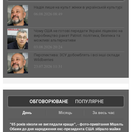
Надія лише на культ жінки в українській культурі
06.08.2026 08:49
Чому США не готові передати Україні ліцензію на
виробництво ракет Patriot: політика, безпека та
можливі альтернативи
03.08.2026 20:24
Перспектива: ЗСУ добомблять і всі інші склади
Wildberries
23.07.2026 11:31
ОБГОВОРЮВАНЕ
|
ПОПУЛЯРНЕ
День
Місяць
За весь час
"65 років ніколи не виглядали краще", - фото-привітання Мішель
Обами до дня народження екс-президента США зібрало майже