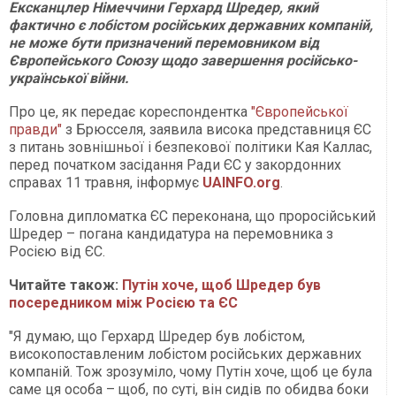
Ексканцлер Німеччини Герхард Шредер, який
фактично є лобістом російських державних компаній,
не може бути призначений перемовником від
Європейського Союзу щодо завершення російсько-
української війни.
Про це, як передає кореспондентка
"Європейської
правди"
з Брюсселя, заявила висока представниця ЄС
з питань зовнішньої і безпекової політики Кая Каллас,
перед початком засідання Ради ЄС у закордонних
справах 11 травня, інформує
UAINFO.org
.
Головна дипломатка ЄС переконана, що проросійський
Шредер – погана кандидатура на перемовника з
Росією від ЄС.
Читайте також:
Путін хоче, щоб Шредер був
посередником між Росією та ЄС
"Я думаю, що Герхард Шредер був лобістом,
високопоставленим лобістом російських державних
компаній. Тож зрозуміло, чому Путін хоче, щоб це була
саме ця особа – щоб, по суті, він сидів по обидва боки