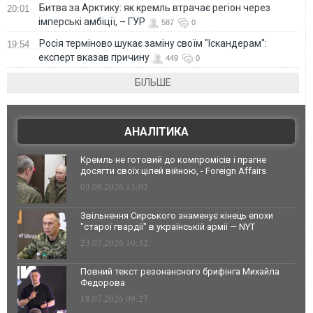
Битва за Арктику: як кремль втрачає регіон через
20:01
імперські амбіції, – ГУР
587
0
Росія терміново шукає заміну своїм "Іскандерам":
19:54
експерт вказав причину
449
0
БІЛЬШЕ
АНАЛІТИКА
Кремль не готовий до компромісів і прагне
досягти своїх цілей війною, - Foreign Affairs
03.08.2026 13:02
Звільнення Сирського знаменує кінець епохи
"старої гвардії" в українській армії — NYT
23.07.2026 10:32
Повний текст резонансного брифінга Михайла
Федорова
18.07.2026 09:27