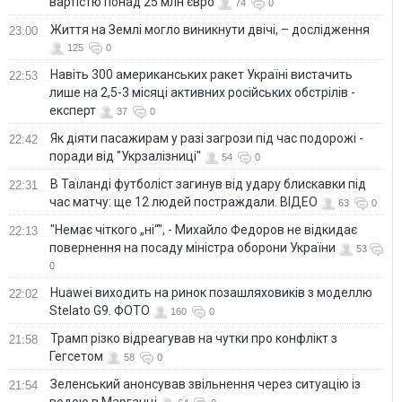
вартістю понад 25 млн євро
74
0
Життя на Землі могло виникнути двічі, – дослідження
23:00
125
0
Навіть 300 американських ракет Україні вистачить
22:53
лише на 2,5-3 місяці активних російських обстрілів -
експерт
37
0
Як діяти пасажирам у разі загрози під час подорожі -
22:42
поради від "Укрзалізниці"
54
0
В Таїланді футболіст загинув від удару блискавки під
22:31
час матчу: ще 12 людей постраждали. ВІДЕО
63
0
"Немає чіткого „ні“", - Михайло Федоров не відкидає
22:13
повернення на посаду міністра оборони України
53
0
Huawei виходить на ринок позашляховиків з моделлю
22:02
Stelato G9. ФОТО
160
0
Трамп різко відреагував на чутки про конфлікт з
21:58
Гегсетом
58
0
Зеленський анонсував звільнення через ситуацію із
21:54