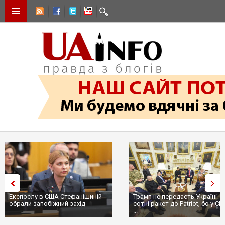
Експослу в США Стефанішиній
Трамп не передасть Україні
обрали запобіжний захід
сотні ракет до Patriot, бо у С
...