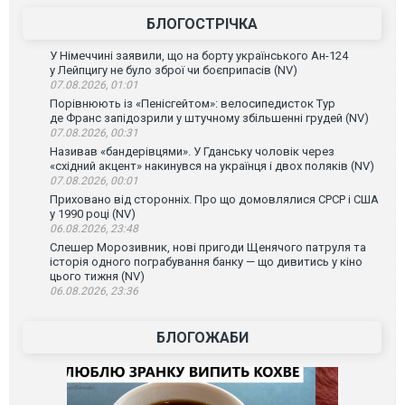
БЛОГОСТРІЧКА
У Німеччині заявили, що на борту українського Ан-124
у Лейпцигу не було зброї чи боєприпасів (NV)
07.08.2026, 01:01
Порівнюють із «Пенісгейтом»: велосипедисток Тур
де Франс запідозрили у штучному збільшенні грудей (NV)
07.08.2026, 00:31
Називав «бандерівцями». У Гданську чоловік через
«східний акцент» накинувся на українця і двох поляків (NV)
07.08.2026, 00:01
Приховано від сторонніх. Про що домовлялися СРСР і США
у 1990 році (NV)
06.08.2026, 23:48
Слешер Морозивник, нові пригоди Щенячого патруля та
історія одного пограбування банку — що дивитись у кіно
цього тижня (NV)
06.08.2026, 23:36
БЛОГОЖАБИ