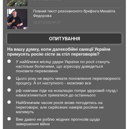
Повний текст резонансного брифінга Михайла
Федорова
18.07.2026 09:27
ОПИТУВАННЯ
На вашу думку, коли далекобійні санкції України
примусять росію сісти за стіл переговорів?
У найближчі місяці удари України по росії стануть
настільки болючими, що агресору доведеться
поновити перемовини
Цього року не варто чекати поновлення переговорного
процесу. А от наступного - можливо все
рф навпаки піде на ескалацію попри здоровий глузд і
намагатиметься триматися до останнього
Найближчим часом росія може погодитись на
переговори, але серйозних намірів росіяни не
матимуть
Вже давно не роблю жодних прогнозів щодо
завершення війни