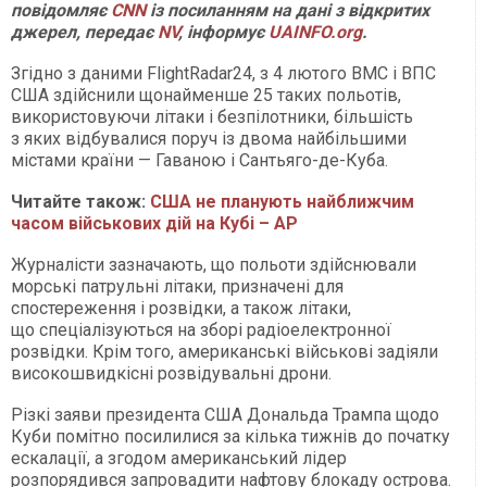
повідомляє
CNN
із посиланням на дані з відкритих
джерел, передає
NV
, інформує
UAINFO.org
.
Згідно з даними FlightRadar24, з 4 лютого ВМС і ВПС
США здійснили щонайменше 25 таких польотів,
використовуючи літаки і безпілотники, більшість
з яких відбувалися поруч із двома найбільшими
містами країни — Гаваною і Сантьяго-де-Куба.
Читайте також:
США не планують найближчим
часом військових дій на Кубі – AP
Журналісти зазначають, що польоти здійснювали
морські патрульні літаки, призначені для
спостереження і розвідки, а також літаки,
що спеціалізуються на зборі радіоелектронної
розвідки. Крім того, американські військові задіяли
високошвидкісні розвідувальні дрони.
Різкі заяви президента США Дональда Трампа щодо
Куби помітно посилилися за кілька тижнів до початку
ескалації, а згодом американський лідер
розпорядився запровадити нафтову блокаду острова.