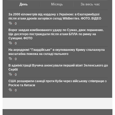
День
Місяць
За весь час
За 2000 кілометрів від кордону з Україною: в Єкатеринбурзі
після атаки дронів загорівся склад Wildberries. ФОТО. ВІДЕО
0
Ворог завдав комбінованого удару по Сумах, двоє поранених.
Ще десятеро постраждали після атаки БПЛА по ринку на
Сумщині. ФОТО
0
На аеродромі "Гвардійське" в окупованому Криму спалахнула
масштабна пожежа на складі пального
0
В адміністрації Вучича анонсували перший візит Зеленського до
Сербії
0
США розширили санкції проти Куби через військову співпрацю з
Росією та Китаєм
0