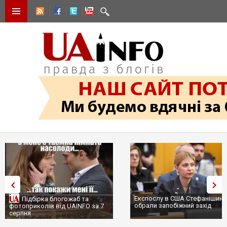
Експослу в США Стефанішині
Підбірка блогожаб та
обрали запобіжний захід
фотоприколів від UAINFO за 7
серпня