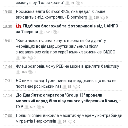
сезону шоу "Голос країни"
91
0
Російська еліта боїться ФСБ, яка дедалі більше
19:00
виходить з-під контролю, - Bloomberg
219
0
Підбірка блогожаб та фотоприколів від UAINFO
18:30
за 7 серпня
8529
0
"Вони воюють, самі хочуть воювати, бо дурні": у
18:01
Чернівцях водія маршрутки звільнили після
зневажливих слів про українських захисників. ВІДЕО
254
0
Флеш розповів, чому РЕБ не може відхиляти балістику
17:44
168
0
ЄС вимагає від Туреччини підтверджень, що вона не
17:31
постачає російський газ
85
0
До Дня Ялти: оператори "Group 13" провели
17:14
морський парад біля південного узбережжя Криму, -
ГУР
527
0
Поліція Іспанії викрила масштабну мережу контрабанди
17:00
мігрантів і наркотиків
67
0