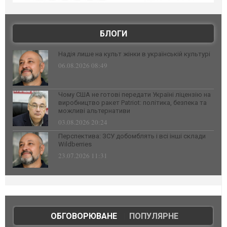
БЛОГИ
Надія лише на культ жінки в українській культурі
06.08.2026 08:49
Чому США не готові передати Україні ліцензію на
виробництво ракет Patriot: політика, безпека та
можливі альтернативи
03.08.2026 20:24
Перспектива: ЗСУ добомблять і всі інші склади
Wildberries
23.07.2026 11:31
ОБГОВОРЮВАНЕ
|
ПОПУЛЯРНЕ