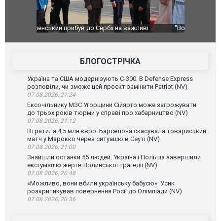
ливі
"Вони воюють, самі хочуть воювати, бо дурні": у
В окупован
Чернівцях водія маршрутки звільнили після
порт: над 
зневажливих слів про українських захисників.
ВІДЕО
ВІДЕО
БЛОГОСТРІЧКА
Україна та США модернізують С-300. В Defense Express
розповіли, чи зможе цей проєкт замінити Patriot (NV)
07.08.2026, 21:24
Ексочільнику МЗС Угорщини Сійярто може загрожувати
до трьох років тюрми у справі про хабарництво (NV)
07.08.2026, 21:12
Втратила 4,5 млн євро: Барселона скасувала товариський
матч у Марокко через ситуацію в Сеуті (NV)
07.08.2026, 21:00
Знайшли останки 55 людей. Україна і Польща завершили
ексгумацію жертв Волинської трагедії (NV)
07.08.2026, 20:48
«Можливо, вони вбили українську бабусю»: Усик
розкритикував повернення Росії до Олімпіади (NV)
07.08.2026, 20:36