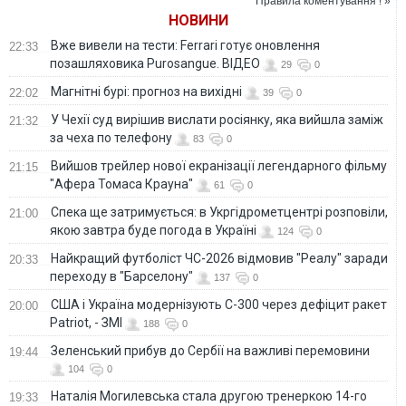
Правила коментування ! »
НОВИНИ
Вже вивели на тести: Ferrari готує оновлення
22:33
позашляховика Purosangue. ВІДЕО
29
0
Магнітні бурі: прогноз на вихідні
22:02
39
0
У Чехії суд вирішив вислати росіянку, яка вийшла заміж
21:32
за чеха по телефону
83
0
Вийшов трейлер нової екранізації легендарного фільму
21:15
"Афера Томаса Крауна"
61
0
Спека ще затримується: в Укргідрометцентрі розповіли,
21:00
якою завтра буде погода в Україні
124
0
Найкращий футболіст ЧС-2026 відмовив "Реалу" заради
20:33
переходу в "Барселону"
137
0
США і Україна модернізують С-300 через дефіцит ракет
20:00
Patriot, - ЗМІ
188
0
Зеленський прибув до Сербії на важливі перемовини
19:44
104
0
Наталія Могилевська стала другою тренеркою 14-го
19:33