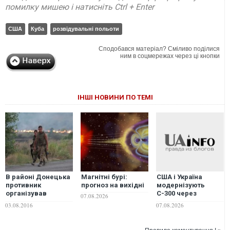
помилку мишею і натисніть Ctrl + Enter
США
Куба
розвідувальні польоти
Сподобався матеріал? Сміливо поділися
ним в соцмережах через ці кнопки
ІНШІ НОВИНИ ПО ТЕМІ
В районі Донецька
Магнітні бурі:
США і Україна
противник
прогноз на вихідні
модернізують
організував
С-300 через
07.08.2026
розвідувальні
дефіцит ракет
03.08.2016
07.08.2026
польоти БПЛА -
Patriot, - ЗМІ
штаб АТО