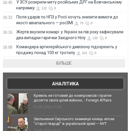
У ЗСУ розкрили мету російських ДРГ на Вовчанському
16:45
напрямку
122
0
Після ударів по НПЗ у Росії хочуть знизити вимоги до
16:32
якості авіапального — росЗМІ
79
0
Жертв вкусили комарі: у Україні за пів року зафіксували
16:16
два випадки гарячки Західного Нілу
135
0
Командира артилерійського дивізіону підозрюють у
16:08
продажу понад 100 кг тротилу
101
0
БІЛЬШЕ
АНАЛІТИКА
Кремль не готовий до компромісів і прагне
досягти своїх цілей війною, - Foreign Affairs
03.08.2026 13:02
Звільнення Сирського знаменує кінець епохи
"старої гвардії" в українській армії — NYT
23.07.2026 10:32