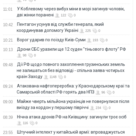
У Коблевому через вибух міни в морі загинув чоловік,
11:01
дві жінки поранені
122
0
Пентагон усунув від служби генерала, який
10:42
координував допомогу Україні
225
0
Ворог ударив по поїзду Київ-Суми
10:21
193
0
Дрони СБС уразили ще 12 суден "тіньового флоту" РФ
10:13
98
0
Дії РФ щодо повного захоплення грузинських земель
09:48
не залишаться без відповіді - спільна заява чотирьох
країн Заходу
1148
0
Атакована нафтопереробка: у Краснодарському краї та
09:24
Самарській області РФ горять два НПЗ
96
0
Майже чверть мільйона українців не повернулися після
09:00
виїзду за кордон у першому півріччі
234
0
Нічна атака дронів РФ на Київщину: загинули троє осіб
08:39
116
0
Штучний інтелект у китайській армії: впроваджується
23:55