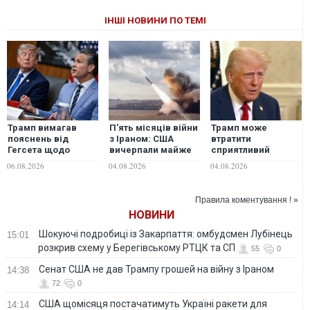
ІНШІ НОВИНИ ПО ТЕМІ
Трамп вимагав
П'ять місяців війни
Трамп може
пояснень від
з Іраном: США
втратити
Гегсета щодо
вичерпали майже
сприятливий
дефіциту
всі запаси ракет
момент для
06.08.2026
04.08.2026
04.08.2026
боєприпасів, - ЗМІ
ATACMS і PrSM —
завершення війни
Reuters
в Україні — NYT
Правила коментування ! »
НОВИНИ
Шокуючі подробиці із Закарпаття: омбудсмен Лубінець
15:01
розкрив схему у Берегівському РТЦК та СП
55
0
Сенат США не дав Трампу грошей на війну з Іраном
14:38
72
0
США щомісяця постачатимуть Україні ракети для
14:14