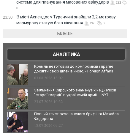
система для планування масованих авіаударів
222
0
В місті Аспендос у Туреччині знайшли 2,2-метрову
23:30
мармурову статую бога лікування
240
0
БІЛЬШЕ
АНАЛІТИКА
Кремль не готовий до компромісів і прагне
досягти своїх цілей війною, - Foreign Affairs
03.08.2026 13:02
Звільнення Сирського знаменує кінець епохи
"старої гвардії" в українській армії — NYT
23.07.2026 10:32
Повний текст резонансного брифінга Михайла
Федорова
18.07.2026 09:27