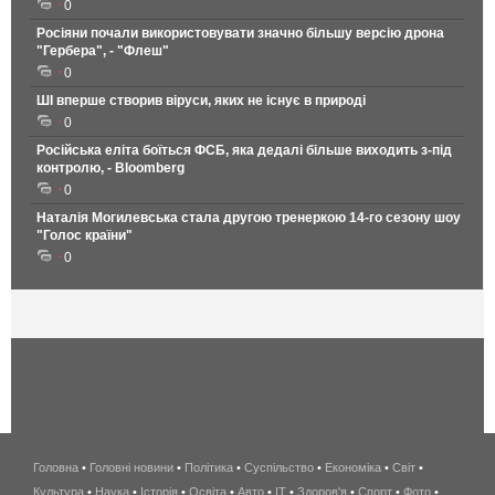
0
Росіяни почали використовувати значно більшу версію дрона
"Гербера", - "Флеш"
0
ШІ вперше створив віруси, яких не існує в природі
0
Російська еліта боїться ФСБ, яка дедалі більше виходить з-під
контролю, - Bloomberg
0
Наталія Могилевська стала другою тренеркою 14-го сезону шоу
"Голос країни"
0
Головна
•
Головні новини
•
Політика
•
Суспільство
•
Економіка
беспроводной
•
Світ
•
Культура
•
Наука
•
Історія
•
Освіта
•
Авто
•
IT
•
Здоров'я
интернет
•
Спорт
•
Фото
•