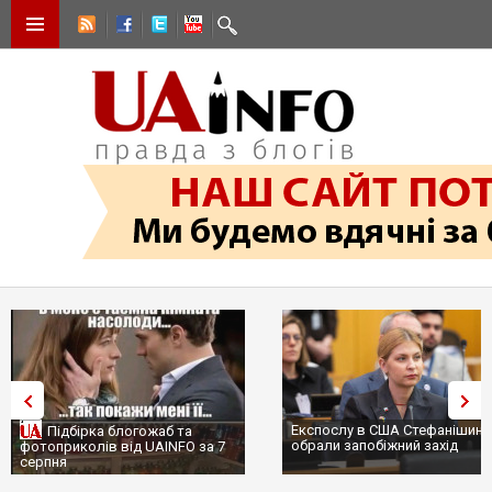
Експослу в США Стефанішині
Підбірка блогожаб та
обрали запобіжний захід
фотоприколів від UAINFO за 7
серпня