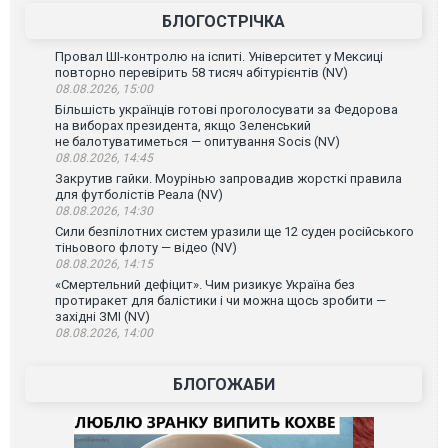
БЛОГОСТРІЧКА
Провал ШІ-контролю на іспиті. Університет у Мексиці
повторно перевірить 58 тисяч абітурієнтів (NV)
08.08.2026, 15:00
Більшість українців готові проголосувати за Федорова
на виборах президента, якщо Зеленський
не балотуватиметься — опитування Socis (NV)
08.08.2026, 14:45
Закрутив гайки. Моурінью запровадив жорсткі правила
для футболістів Реала (NV)
08.08.2026, 14:30
Сили безпілотних систем уразили ще 12 суден російського
тіньового флоту — відео (NV)
08.08.2026, 14:15
«Смертельний дефіцит». Чим ризикує Україна без
протиракет для балістики і чи можна щось зробити —
західні ЗМІ (NV)
08.08.2026, 14:00
БЛОГОЖАБИ