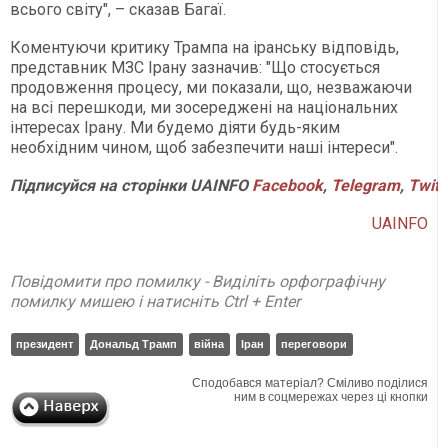
всього світу", – сказав Багаї.
Коментуючи критику Трампа на іранську відповідь,
представник МЗС Ірану зазначив: "Що стосується
продовження процесу, ми показали, що, незважаючи
на всі перешкоди, ми зосереджені на національних
інтересах Ірану. Ми будемо діяти будь-яким
необхідним чином, щоб забезпечити наші інтереси".
Підписуйся
на
сторінки
UAINFO
Facebook
,
Telegram
,
Twitt
UAINFO
Повідомити про помилку - Виділіть орфографічну
помилку мишею і натисніть Ctrl + Enter
президент
Дональд Трамп
війна
Іран
переговори
Сподобався матеріал? Сміливо поділися
ним в соцмережах через ці кнопки