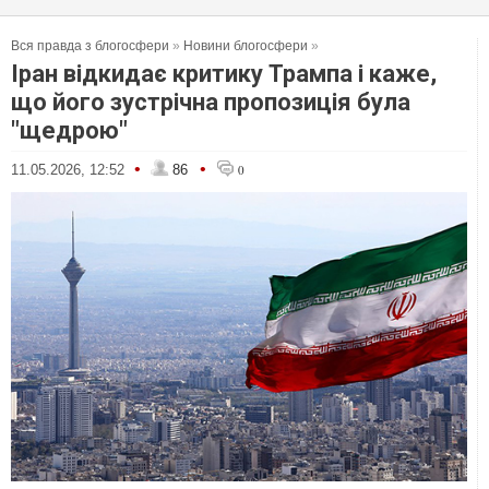
Вся правда з блогосфери
»
Новини блогосфери
»
Іран відкидає критику Трампа і каже,
що його зустрічна пропозиція була
"щедрою"
•
•
11.05.2026, 12:52
86
0