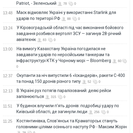
Patriot, - Зеленський
78
0
Маск відмовляє Україні у використанні Starlink для
13:48
ударів по території РФ
88
0
У Кіровоградській області під час виконання бойового
13:24
завдання розбився вертоліт ЗСУ — загинув 28-річний
авіатехнік
83
0
На вимогу Казахстану Україна погодилася не
13:00
завдавати ударів по неросійським танкерам та
інфраструктурі КТК у Чорному морі — Bloomberg
60
0
Окупанти за ніч випустили 6 «Іскандерів», ракети С-400
12:37
та понад 150 дронів різного типу
52
0
В Україні рух потягів паралізований: деякі рейси
12:13
запізнюються
315
0
У будинок влучили п'ять дронів: подробиці удару по
11:51
Київській області, де загинули люди
256
0
Костянтинівка, Слов'янськ та Краматорськ стануть
11:25
головними цілями осіннього наступу РФ - Максим Жорін
78
0