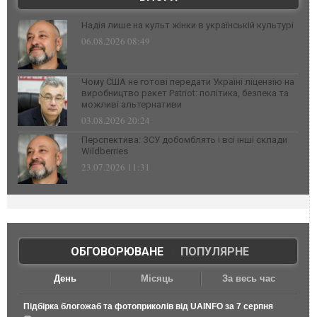
Надія лише на культ жінки в українській культурі
06.08.2026 08:49
Чому США не готові передати Україні ліцензію на
виробництво ракет Patriot: політика, безпека та
можливі альтернативи
03.08.2026 20:24
Перспектива: ЗСУ добомблять і всі інші склади
Wildberries
23.07.2026 11:31
ОБГОВОРЮВАНЕ
|
ПОПУЛЯРНЕ
День
Місяць
За весь час
Підбірка блогожаб та фотоприколів від UAINFO за 7 серпня