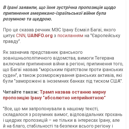
В Ірані заявили, що їхня зустрічна пропозиція щодо
припинення американо-ізраїльської війни була
розумною та щедрою.
Про це сказав речник МЗС Ірану Есмаїл Багаї, якого
цитує
CNN
,
UAINFO.org
з
посиланням
на "Європейську
правду".
Як зазначив представник іранського
зовнішньополітичного відомства, вимоги Тегерана
включали припинення війни в регіоні, припинення того,
що Багаї назвав "морським піратством проти іранських
суден", а також розморожування іранських активів, які
були "заморожені в іноземних банках під тиском США".
Читайте також:
Трамп назвав останню мирну
пропозицію Ірану "абсолютно неприйнятною"
"Все, що ми запропонували в нашому тексті,
складалося з розумних вимог, відповідальних прохань
і щедрих пропозицій – не тільки в інтересах Ірану, але
й на благо, стабільності та безпеки всього регіону і