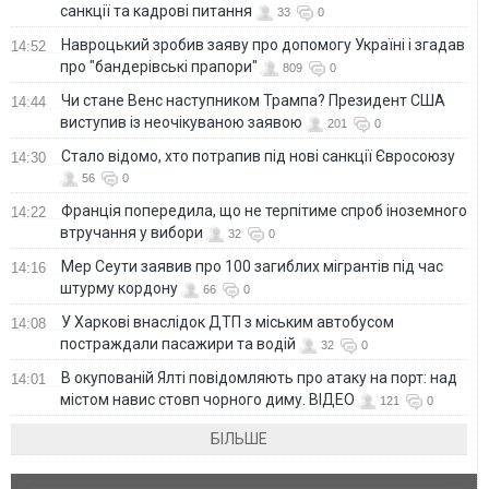
санкції та кадрові питання
33
0
Навроцький зробив заяву про допомогу Україні і згадав
14:52
про "бандерівські прапори"
809
0
Чи стане Венс наступником Трампа? Президент США
14:44
виступив із неочікуваною заявою
201
0
Стало відомо, хто потрапив під нові санкції Євросоюзу
14:30
56
0
Франція попередила, що не терпітиме спроб іноземного
14:22
втручання у вибори
32
0
Мер Сеути заявив про 100 загиблих мігрантів під час
14:16
штурму кордону
66
0
У Харкові внаслідок ДТП з міським автобусом
14:08
постраждали пасажири та водій
32
0
В окупованій Ялті повідомляють про атаку на порт: над
14:01
містом навис стовп чорного диму. ВІДЕО
121
0
БІЛЬШЕ