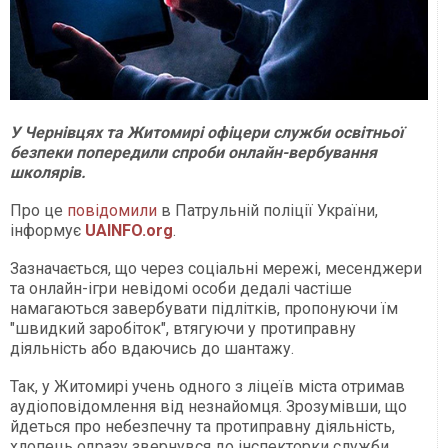
У Чернівцях та Житомирі офіцери служби освітньої
безпеки попередили спроби онлайн-вербування
школярів.
Про це
повідомили
в Патрульній поліції України,
інформує
UAINFO.org
.
Зазначається, що через соціальні мережі, месенджери
та онлайн-ігри невідомі особи дедалі частіше
намагаються завербувати підлітків, пропонуючи їм
"швидкий заробіток", втягуючи у протиправну
діяльність або вдаючись до шантажу.
Так, у Житомирі учень одного з ліцеїв міста отримав
аудіоповідомлення від незнайомця. Зрозумівши, що
йдеться про небезпечну та протиправну діяльність,
хлопець одразу звернувся до інспекторки служби