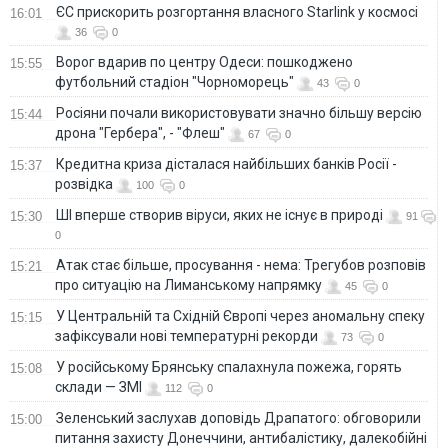
ЄС прискорить розгортання власного Starlink у космосі
16:01
36
0
Ворог вдарив по центру Одеси: пошкоджено
15:55
футбольний стадіон "Чорноморець"
43
0
Росіяни почали використовувати значно більшу версію
15:44
дрона "Гербера", - "Флеш"
67
0
Кредитна криза дісталася найбільших банків Росії -
15:37
розвідка
100
0
ШІ вперше створив віруси, яких не існує в природі
15:30
91
0
Атак стає більше, просування - нема: Трегубов розповів
15:21
про ситуацію на Лиманському напрямку
45
0
У Центральній та Східній Європі через аномальну спеку
15:15
зафіксували нові температурні рекорди
73
0
У російському Брянську спалахнула пожежа, горять
15:08
склади — ЗМІ
112
0
Зеленський заслухав доповідь Драпатого: обговорили
15:00
питання захисту Донеччини, антибалістику, далекобійні