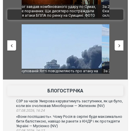
по Сумах,
За 2000 кілометрів від кордону з Україною: в
"Мої іграш
траждали
Єкатеринбурзі після атаки дронів загорівся
суперкарів
ВІДЕО
ині. ФОТО
склад Wildberries. ФОТО. ВІДЕО
о атаку на
За 2000 кілометрів від кордону з Україною: в
В Таїланді 
го диму.
Єкатеринбурзі після атаки дронів загорівся
блискавки 
склад Wildberries. ФОТО. ВІДЕО
постражда
БЛОГОСТРІЧКА
СЗР за часів Умєрова керуватимуть заступники, як це було,
коли він очолював Міноборони — Железняк (NV)
07.08.2026, 16:24
«Вони поспішають». Чому Росія в серпні буде максимально
бити балістикою, навіщо їм ракети з КНДР і як протидіяти
Україні — Мусієнко (NV)
07.08.2026, 16:12