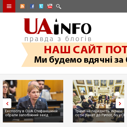
Експослу в США Стефанішиній
Трамп не передасть Україні
обрали запобіжний захід
сотні ракет до Patriot, бо у С
...