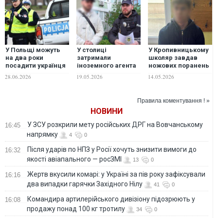
У Польщі можуть
У столиці
У Кропивницькому
на два роки
затримали
школяр завдав
посадити українця
іноземного агента
ножових поранень
через погрози
російських
однокласнику —
28.06.2026
19.05.2026
14.05.2026
Навроцькому в
спецслужб, який
поліція
інтернеті
підпалював
автівки. ФОТО
Правила коментування ! »
НОВИНИ
У ЗСУ розкрили мету російських ДРГ на Вовчанському
16:45
напрямку
4
0
Після ударів по НПЗ у Росії хочуть знизити вимоги до
16:32
якості авіапального — росЗМІ
13
0
Жертв вкусили комарі: у Україні за пів року зафіксували
16:16
два випадки гарячки Західного Нілу
41
0
Командира артилерійського дивізіону підозрюють у
16:08
продажу понад 100 кг тротилу
34
0