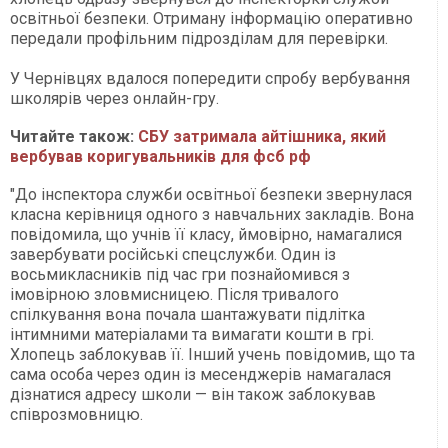
освітньої безпеки. Отриману інформацію оперативно
передали профільним підрозділам для перевірки.
У Чернівцях вдалося попередити спробу вербування
школярів через онлайн-гру.
Читайте також:
СБУ затримала айтішника, який
вербував коригувальників для фсб рф
"До інспектора служби освітньої безпеки звернулася
класна керівниця одного з навчальних закладів. Вона
повідомила, що учнів її класу, ймовірно, намагалися
завербувати російські спецслужби. Один із
восьмикласників під час гри познайомився з
імовірною зловмисницею. Після тривалого
спілкування вона почала шантажувати підлітка
інтимними матеріалами та вимагати кошти в грі.
Хлопець заблокував її. Інший учень повідомив, що та
сама особа через один із месенджерів намагалася
дізнатися адресу школи — він також заблокував
співрозмовницю.