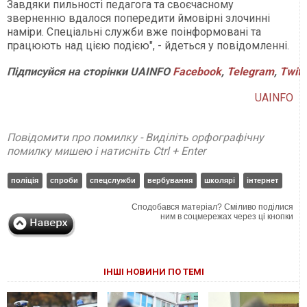
Завдяки пильності педагога та своєчасному
зверненню вдалося попередити ймовірні злочинні
наміри. Спеціальні служби вже поінформовані та
працюють над цією подією", - йдеться у повідомленні.
Підписуйся
на
сторінки
UAINFO
Facebook
,
Telegram
,
Twitt
UAINFO
Повідомити про помилку - Виділіть орфографічну
помилку мишею і натисніть Ctrl + Enter
поліція
спроби
спецслужби
вербування
школярі
інтернет
Сподобався матеріал? Сміливо поділися
ним в соцмережах через ці кнопки
ІНШІ НОВИНИ ПО ТЕМІ