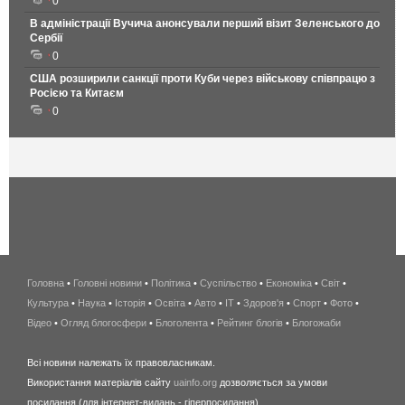
0
В адміністрації Вучича анонсували перший візит Зеленського до
Сербії
0
США розширили санкції проти Куби через військову співпрацю з
Росією та Китаєм
0
Головна
•
Головні новини
•
Політика
•
Суспільство
•
Економіка
беспроводной
•
Світ
•
Культура
•
Наука
•
Історія
•
Освіта
•
Авто
•
IT
•
Здоров'я
интернет
•
Спорт
•
Фото
•
Відео
•
Огляд блогосфери
•
Блоголента
•
Рейтинг блогів
киев
•
Блогожаби
и
Всі новини належать їх правовласникам.
область
Використання матеріалів сайту
uainfo.org
дозволяється за умови
wimax
посилання (для інтернет-видань - гіперпосилання).
интернет