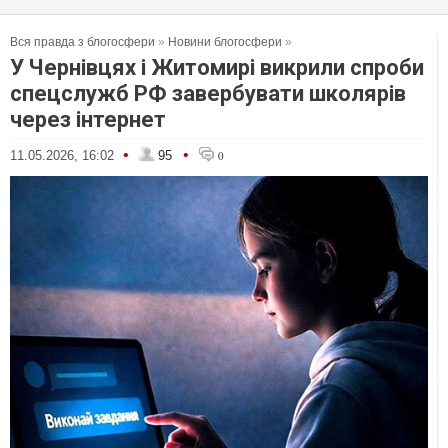
Вся правда з блогосфери
»
Новини блогосфери
»
У Чернівцях і Житомирі викрили спроби
спецслужб РФ завербувати школярів
через інтернет
•
•
11.05.2026, 16:02
95
0