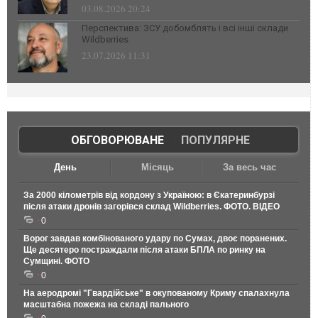
03.08.2026 20:24
Перспектива: ЗСУ добомблять і всі інші склади
Wildberries
23.07.2026 11:31
ОБГОВОРЮВАНЕ
|
ПОПУЛЯРНЕ
День
Місяць
За весь час
За 2000 кілометрів від кордону з Україною: в Єкатеринбурзі
після атаки дронів загорівся склад Wildberries. ФОТО. ВІДЕО
0
Ворог завдав комбінованого удару по Сумах, двоє поранених.
Ще десятеро постраждали після атаки БПЛА по ринку на
Сумщині. ФОТО
0
На аеродромі "Гвардійське" в окупованому Криму спалахнула
масштабна пожежа на складі пального