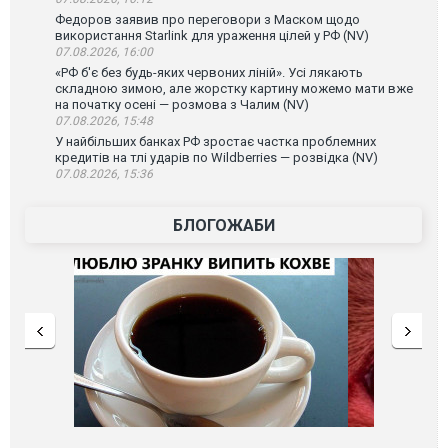
Федоров заявив про переговори з Маском щодо
використання Starlink для ураження цілей у РФ (NV)
07.08.2026, 16:00
«РФ б'є без будь-яких червоних ліній». Усі лякають
складною зимою, але жорстку картину можемо мати вже
на початку осені — розмова з Чалим (NV)
07.08.2026, 15:48
У найбільших банках РФ зростає частка проблемних
кредитів на тлі ударів по Wildberries — розвідка (NV)
07.08.2026, 15:36
БЛОГОЖАБИ