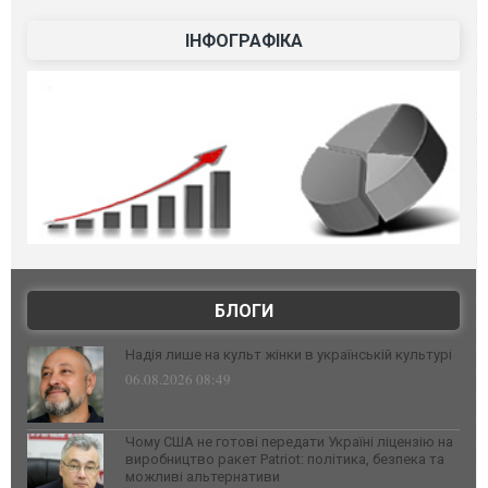
ІНФОГРАФІКА
БЛОГИ
Надія лише на культ жінки в українській культурі
06.08.2026 08:49
Чому США не готові передати Україні ліцензію на
виробництво ракет Patriot: політика, безпека та
можливі альтернативи