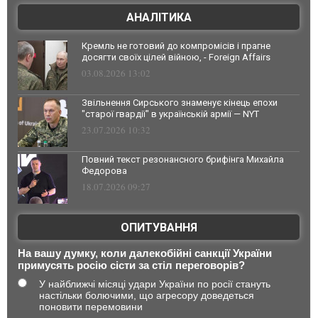
АНАЛІТИКА
Кремль не готовий до компромісів і прагне
досягти своїх цілей війною, - Foreign Affairs
03.08.2026 13:02
Звільнення Сирського знаменує кінець епохи
"старої гвардії" в українській армії — NYT
23.07.2026 10:32
Повний текст резонансного брифінга Михайла
Федорова
18.07.2026 09:27
ОПИТУВАННЯ
На вашу думку, коли далекобійні санкції України
примусять росію сісти за стіл переговорів?
У найближчі місяці удари України по росії стануть
настільки болючими, що агресору доведеться
поновити перемовини