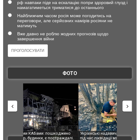
рф навпаки піде на ескалацію попри здоровий глузд і
намагатиметься триматися до останнього
Найближчим часом росія може погодитись на
переговори, але серйозних намірів росіяни не
матимуть
Вже давно не роблю жодних прогнозів щодо
завершення війни
ФОТО
шкоджено
Українські надзвичайники врятували козуленя
СБУ за спр
траждалі.
під час ліквідації масштабної лісової пожежі у
Болгарії з