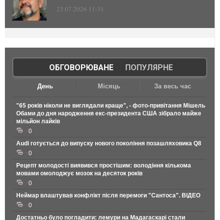
23.07.2026 11:31
ОБГОВОРЮВАНЕ
|
ПОПУЛЯРНЕ
День
Місяць
За весь час
"65 років ніколи не виглядали краще", - фото-привітання Мішель
Обами до дня народження екс-президента США зібрало майже
мільйон лайків
0
Audi готується до випуску нового покоління позашляховика Q8
0
Рецепт молодості виявився простішим: володіння кількома
мовами омолоджує мозок на десяток років
0
Неймар влаштував конфлікт після перемоги "Сантоса". ВІДЕО
0
Достатньо було погладити: лемури на Мадагаскарі стали