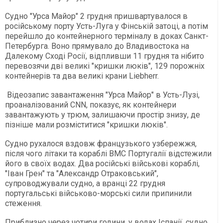
Судно "Урса Майор" 2 грудня пришвартувалося в
російському порту Усть-Луга у Фінській затоці, а потім
перейшло до контейнерного терміналу в доках Санкт-
Петербурга. Воно прямувало до Владивостока на
Далекому Сході Росії, відпливши 11 грудня та нібито
перевозячи дві великі "кришки люків", 129 порожніх
контейнерів та два великі крани Liebherr.
Відеозапис завантаження "Урса Майор" в Усть-Лузі,
проаналізований CNN, показує, як контейнери
завантажують у трюм, залишаючи простір знизу, де
пізніше мали розміститися "кришки люків".
Судно рухалося вздовж французького узбережжя,
після чого літаки та кораблі ВМС Португалії відстежили
його в своїх водах. Два російські військові кораблі,
"Іван Грен" та "Александр Отраковський",
супроводжували судно, а вранці 22 грудня
португальські військово-морські сили припинили
стеження.
Приблизно через чотири години, у водах Іспанії, судно