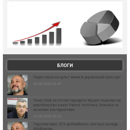
БЛОГИ
Надія лише на культ жінки в українській культурі
06.08.2026 08:49
Чому США не готові передати Україні ліцензію на
виробництво ракет Patriot: політика, безпека та
можливі альтернативи
03.08.2026 20:24
Перспектива: ЗСУ добомблять і всі інші склади
Wildberries