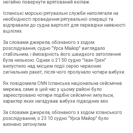
негайно повернути врятований екіпаж.
Іспанські морські рятувальні служби наполягали на
необхідності проведення рятувальної операції та
відправили до судна вертоліт для перевірки наявності
вцілілих.
За словами джерела, обізнаного з ходом
розслідування, судно "Урса Майор" виглядало
стабільним, і ймовірність його швидкого затоплення
була низькою. Однак о 21:50 судно "Іван Грен"
випустило над місцем події серію червоних
сигнальних ракет, після чого пролунало чотири вибухи.
Як повідомила CNN Іспанська національна сейсмічна
мережа, саме в цей час у цьому районі було
зареєстровано чотири подібні сейсмічні імпульси,
характер яких нагадував вибухи підводних мін.
За словами джерела, обізнаного з ходом іспанського
розслідування, о 23:10 судно "Урса Майор" було
визнано затонулим.