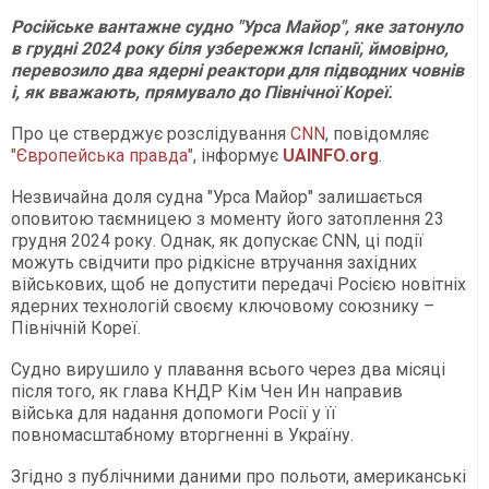
Російське вантажне судно "Урса Майор", яке затонуло
в грудні 2024 року біля узбережжя Іспанії, ймовірно,
перевозило два ядерні реактори для підводних човнів
і, як вважають, прямувало до Північної Кореї.
Про це стверджує розслідування
CNN
, повідомляє
"Європейська правда"
, інформує
UAINFO.org
.
Незвичайна доля судна "Урса Майор" залишається
оповитою таємницею з моменту його затоплення 23
грудня 2024 року. Однак, як допускає CNN, ці події
можуть свідчити про рідкісне втручання західних
військових, щоб не допустити передачі Росією новітніх
ядерних технологій своєму ключовому союзнику –
Північній Кореї.
Судно вирушило у плавання всього через два місяці
після того, як глава КНДР Кім Чен Ин направив
війська для надання допомоги Росії у її
повномасштабному вторгненні в Україну.
Згідно з публічними даними про польоти, американські