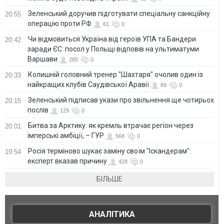
Зеленський доручив підготувати спеціальну санкційну
20:55
операцію проти РФ
61
0
Чи відмовиться Україна від героїв УПА та Бандери
20:42
заради ЄС: посол у Польщі відповів на ультиматуми
Варшави
285
0
Колишній головний тренер "Шахтаря" очолив один із
20:33
найкращих клубів Саудівської Аравії
89
0
Зеленський підписав укази про звільнення ще чотирьох
20:15
послів
129
0
Битва за Арктику: як кремль втрачає регіон через
20:01
імперські амбіції, – ГУР
568
0
Росія терміново шукає заміну своїм "Іскандерам":
19:54
експерт вказав причину
428
0
БІЛЬШЕ
АНАЛІТИКА