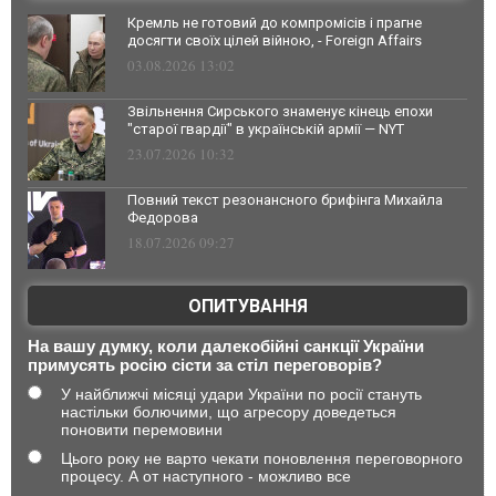
Кремль не готовий до компромісів і прагне
досягти своїх цілей війною, - Foreign Affairs
03.08.2026 13:02
Звільнення Сирського знаменує кінець епохи
"старої гвардії" в українській армії — NYT
23.07.2026 10:32
Повний текст резонансного брифінга Михайла
Федорова
18.07.2026 09:27
ОПИТУВАННЯ
На вашу думку, коли далекобійні санкції України
примусять росію сісти за стіл переговорів?
У найближчі місяці удари України по росії стануть
настільки болючими, що агресору доведеться
поновити перемовини
Цього року не варто чекати поновлення переговорного
процесу. А от наступного - можливо все