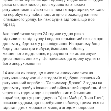
різко сповільнилося, що змусило іспанських
рятувальників зв’язатися із ним та перевірити, чи воно
не перебуває у небезпеці, згідно з розслідуванням
іспанського уряду. Екіпаж судна відповів, що все
гаразд.
Але приблизно через 24 години судно різко
відхилилося від курсу і подало терміновий сигнал про
допомогу, йдеться у розслідуванні. На правому боці
борту сталися три вибухи, ймовірно поблизу
машинного відділення, в результаті яких загинули
двоє членів екіпажу. Це призвело до крену судна та
його знерухомлення.
14 членів екіпажу, що вижили, евакуювалися на
рятувальному човні, а згодом їх підібрав іспанський
рятувальний корабель "Сальвамар Драко". Згодом на
допомогу прибув іспанський військовий корабель. Але
через пів години один із російських військових
кораблів, що супроводжував "Урса Майор", "Іван Грен",
наказав суднам, що перебували поблизу, триматися на
відстані двох морських миль, а згодом попросив