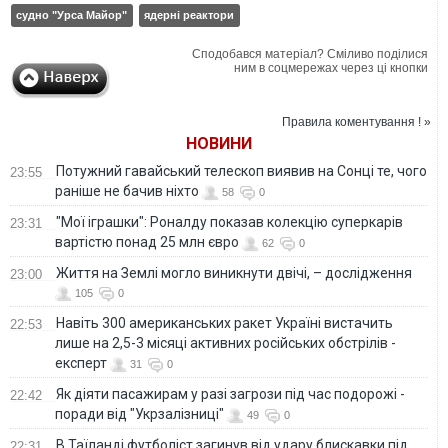
судно "Урса Майор"
ядерні реактори
Сподобався матеріал? Сміливо поділися
ним в соцмережах через ці кнопки
Правила коментування ! »
НОВИНИ
Потужний гавайський телескоп виявив на Сонці те, чого
23:55
раніше не бачив ніхто
58
0
"Мої іграшки": Роналду показав колекцію суперкарів
23:31
вартістю понад 25 млн євро
62
0
Життя на Землі могло виникнути двічі, – дослідження
23:00
105
0
Навіть 300 американських ракет Україні вистачить
22:53
лише на 2,5-3 місяці активних російських обстрілів -
експерт
31
0
Як діяти пасажирам у разі загрози під час подорожі -
22:42
поради від "Укрзалізниці"
49
0
В Таїланді футболіст загинув від удару блискавки під
22:31