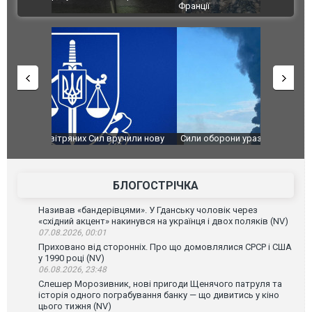
ВІДЕО
Франції
ФОТО
чили нову
Сили оборони уразили Ярославський НПЗ:
Неймар вла
губернатор регіону заявив про наймасштабнішу
"Сантоса".
атаку. ВІДЕО
БЛОГОСТРІЧКА
Називав «бандерівцями». У Гданську чоловік через
«східний акцент» накинувся на українця і двох поляків (NV)
07.08.2026, 00:01
Приховано від сторонніх. Про що домовлялися СРСР і США
у 1990 році (NV)
06.08.2026, 23:48
Слешер Морозивник, нові пригоди Щенячого патруля та
історія одного пограбування банку — що дивитись у кіно
цього тижня (NV)