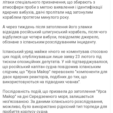
літаки спеціального призначення, що збирають з
атмосфери проби з метою виявлення і ідентифікації
ядерних вибухів, двічі пролітали над затонулим
кораблем протягом минулого року.
А через тиждень після затоплення його уламки
відвідав російський шпигунський корабель, після чого
відбулися ще чотири вибухи, повідомляє джерело,
обізнане з іспанським розслідуванням інциденту.
Іспанський уряд майже нічого не коментував стосовно
цих подій, опублікувавши лише заяву 23 лютого під
тиском опозиційних депутатів. У ній підтверджувалося,
що російський капітан судна повідомив іспанським
слідчим, що "Урса Майор" перевозило "компоненти для
двох ядерних реакторів, подібних до тих, що
використовуються на підводних човнах".
Послідовність подій, що призвела до затоплення "Урса
Майор" на дні Середземного моря, залишається
нез’ясованою. За даними іспанського розслідування,
можливо, було використано рідкісний тип торпеди для
пробиття корпусу судна.