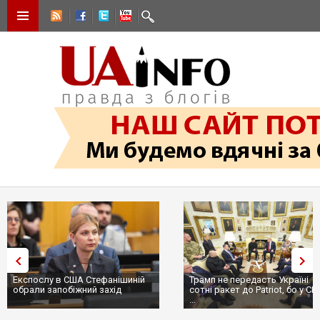
Експослу в США Стефанішиній
Трамп не передасть Україні
обрали запобіжний захід
сотні ракет до Patriot, бо у С
...