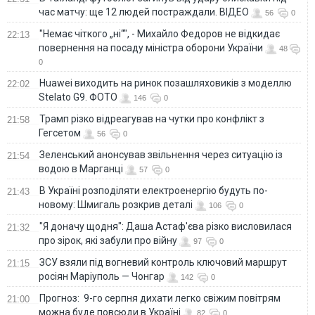
час матчу: ще 12 людей постраждали. ВІДЕО
56
0
"Немає чіткого „ні“", - Михайло Федоров не відкидає
22:13
повернення на посаду міністра оборони України
48
0
Huawei виходить на ринок позашляховиків з моделлю
22:02
Stelato G9. ФОТО
146
0
Трамп різко відреагував на чутки про конфлікт з
21:58
Гегсетом
56
0
Зеленський анонсував звільнення через ситуацію із
21:54
водою в Марганці
57
0
В Україні розподіляти електроенергію будуть по-
21:43
новому: Шмигаль розкрив деталі
106
0
"Я доначу щодня": Даша Астаф'єва різко висловилася
21:32
про зірок, які забули про війну
97
0
ЗСУ взяли під вогневий контроль ключовий маршрут
21:15
росіян Маріуполь — Чонгар
142
0
Прогноз: 9-го серпня дихати легко свіжим повітрям
21:00
можна буде повсюди в Україні
82
0