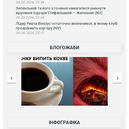
06.08.2026, 23:36
Зеленський та його оточення намагалися уникнути
вручення підозри Стефанішиній — Железняк (NV)
06.08.2026, 23:24
Лідер Реала Вінісіус остаточно визначився, в якому клубі
продовжить кар'єру (NV)
06.08.2026, 23:12
БЛОГОЖАБИ
ІНФОГРАФІКА