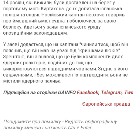
14 росіян, які вижили, були доставлені на берег у
портовому місті Картахена, де їх допитала іспанська
поліція та слідчі. Російський капітан неохоче говорив
про ймовірний вміст судна, побоюючись за свою
безпеку, йдеться у заяві іспанського уряду
опозиційним законодавцям.
У заяві додається, що на капітана "чинили тиск, щоб він
пояснив, що він мав на увазі під "кришками люків".
Зрештою, він зізнався, що це були компоненти двох
ядерних реакторів, подібних до тих, що
використовуються підводними човнами. Згідно з його
свідченнями, і без можливості їх підтвердити, вони не
містили ядерного палива.
Підписуйся
на
сторінки
UAINFO
Facebook
,
Telegram
,
Twitt
Європейська правда
Повідомити про помилку - Виділіть орфографічну
помилку мишею і натисніть Ctrl + Enter