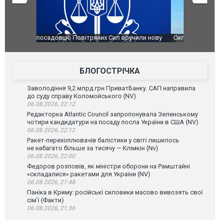
чили нову
Сили оборони уразили Ярославський НПЗ:
Неймар вла
губернатор регіону заявив про наймасштабнішу
"Сантоса".
атаку. ВІДЕО
БЛОГОСТРІЧКА
Заволодіння 9,2 млрд грн ПриватБанку. САП направила
до суду справу Коломойського (NV)
06.08.2026, 22:12
Редакторка Atlantic Council запропонувала Зеленському
чотири кандидатури на посаду посла України в США (NV)
06.08.2026, 22:12
Ракет-перехоплювачів балістики у світі лишилось
не набагато більше за тисячу — Клімкін (Nv)
06.08.2026, 22:00
Федоров розповів, як міністри оборони на Рамштайні
«складалися» ракетами для України (NV)
06.08.2026, 21:48
Паніка в Криму: російські силовики масово вивозять свої
сім’ї (Факти)
06.08.2026, 21:36