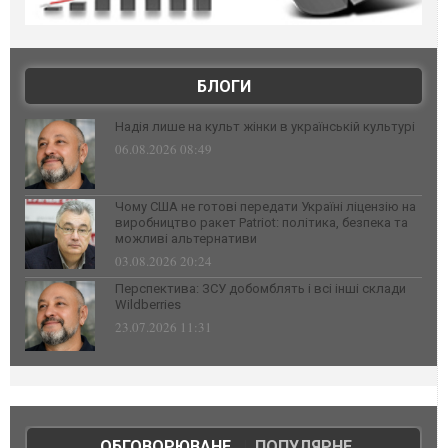
БЛОГИ
Надія лише на культ жінки в українській культурі
06.08.2026 08:49
Чому США не готові передати Україні ліцензію на
виробництво ракет Patriot: політика, безпека та
можливі альтернативи
03.08.2026 20:24
Перспектива: ЗСУ добомблять і всі інші склади
Wildberries
23.07.2026 11:31
ОБГОВОРЮВАНЕ
|
ПОПУЛЯРНЕ