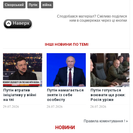
Сікорський
Путін
війна
Сподобався матеріал? Сміливо поділися
ним в соцмережах через ці кнопки
ІНШІ НОВИНИ ПО ТЕМІ
Путін втратив
Путін намагається
Путін готується
ініціативу у війні
зняти із себе
воювати ще роки:
на тлі
особисту
Росія уріже
технологічних змін
відповідальність
цивільний бюджет
29.07.2026
28.07.2026
28.07.2026
в Україні –
за війну проти
заради армії, - ЗМІ
Зеленський
України – ISW
Правила коментування ! »
НОВИНИ