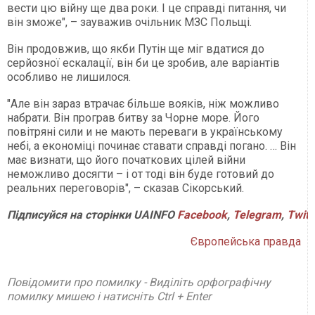
вести цю війну ще два роки. І це справді питання, чи
він зможе", – зауважив очільник МЗС Польщі.
Він продовжив, що якби Путін ще міг вдатися до
серйозної ескалації, він би це зробив, але варіантів
особливо не лишилося.
"Але він зараз втрачає більше вояків, ніж можливо
набрати. Він програв битву за Чорне море. Його
повітряні сили и не мають переваги в українському
небі, а економіці починає ставати справді погано. … Він
має визнати, що його початкових цілей війни
неможливо досягти – і от тоді він буде готовий до
реальних переговорів", – сказав Сікорський.
Підписуйся
на
сторінки
UAINFO
Facebook
,
Telegram
,
Twitt
Європейська правда
Повідомити про помилку - Виділіть орфографічну
помилку мишею і натисніть Ctrl + Enter