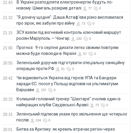
В Україні розподіляти електроенергію будуть по-
21:43
новому: Шмигаль розкрив деталі
77
0
"Я доначу щодня": Даша Астаф'єва різко висловилася
21:32
про зірок, які забули про війну
73
0
ЗСУ взяли під вогневий контроль ключовий маршрут
21:15
росіян Маріуполь — Чонгар
100
0
Прогноз: 9-го серпня дихати легко свіжим повітрям
21:00
можна буде повсюди в Україні
67
0
Зеленський доручив підготувати спеціальну санкційну
20:55
операцію проти РФ
51
0
Чи відмовиться Україна від героїв УПА та Бандери
20:42
заради ЄС: посол у Польщі відповів на ультиматуми
Варшави
237
0
Колишній головний тренер "Шахтаря" очолив один із
20:33
найкращих клубів Саудівської Аравії
73
0
Зеленський підписав укази про звільнення ще чотирьох
20:15
послів
104
0
Битва за Арктику: як кремль втрачає регіон через
20:01