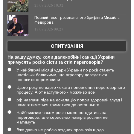
23.07.2026 10:32
Повний текст резонансного брифінга Михайла
Федорова
18.07.2026 09:27
ОПИТУВАННЯ
На вашу думку, коли далекобійні санкції України
примусять росію сісти за стіл переговорів?
У найближчі місяці удари України по росії стануть
настільки болючими, що агресору доведеться
поновити перемовини
Цього року не варто чекати поновлення переговорного
процесу. А от наступного - можливо все
рф навпаки піде на ескалацію попри здоровий глузд і
намагатиметься триматися до останнього
Найближчим часом росія може погодитись на
переговори, але серйозних намірів росіяни не
матимуть
Вже давно не роблю жодних прогнозів щодо