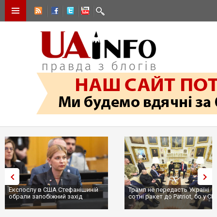
Експослу в США Стефанішиній
Трамп не передасть Україні
обрали запобіжний захід
сотні ракет до Patriot, бо у С
...