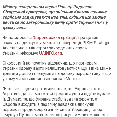
Міністр закордонних справ Польщі Радослав
Сікорський припускає, що очільник Кремля починає
серйозно задумуватися над тим, скільки ще зможе
вести свою загарбницьку війну проти України і чи є у
цьому сенс.
Як повідомляє
"Європейська правда"
, про це він
сказав на дискусії у межах конференції PISM Strategic
Ark cпільно з міністром закордонних справ
України, інформує
UAINFO.org
.
Сікорський на початку відзначив, що партнерам
України одразу варто налаштовуватися, що війна може
тривати довго і планувати на далеку перспективу – що
у тому числі важливо як сигнал Москві.
"Важливо, щоби противник знав, що Україна готова
боротися далі, а ми готові продовжувати підтримувати
її. Думаю, те, що Україна стабілізувала фронти, а
Європа виходить з паралічу завдяки блискучій
перемозі продемократичних сил в Угорщині, тепер
змушує Путіна змінювати розрахунки – чи зможе він