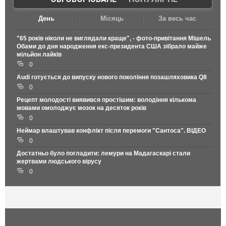
День
Місяць
За весь час
"65 років ніколи не виглядали краще", - фото-привітання Мішель
Обами до дня народження екс-президента США зібрало майже
мільйон лайків
0
Audi готується до випуску нового покоління позашляховика Q8
0
Рецепт молодості виявився простішим: володіння кількома
мовами омолоджує мозок на десяток років
0
Неймар влаштував конфлікт після перемоги "Сантоса". ВІДЕО
0
Достатньо було погладити: лемури на Мадагаскарі стали
жертвами людського вірусу
0