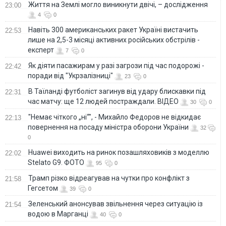
Життя на Землі могло виникнути двічі, – дослідження
23:00
4
0
Навіть 300 американських ракет Україні вистачить
22:53
лише на 2,5-3 місяці активних російських обстрілів -
експерт
7
0
Як діяти пасажирам у разі загрози під час подорожі -
22:42
поради від "Укрзалізниці"
23
0
В Таїланді футболіст загинув від удару блискавки під
22:31
час матчу: ще 12 людей постраждали. ВІДЕО
30
0
"Немає чіткого „ні“", - Михайло Федоров не відкидає
22:13
повернення на посаду міністра оборони України
32
0
Huawei виходить на ринок позашляховиків з моделлю
22:02
Stelato G9. ФОТО
95
0
Трамп різко відреагував на чутки про конфлікт з
21:58
Гегсетом
39
0
Зеленський анонсував звільнення через ситуацію із
21:54
водою в Марганці
40
0