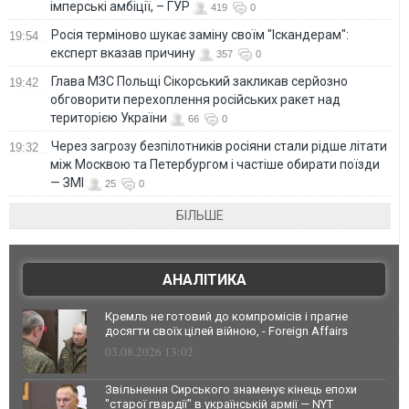
імперські амбіції, – ГУР
419
0
Росія терміново шукає заміну своїм "Іскандерам":
19:54
експерт вказав причину
357
0
Глава МЗС Польщі Сікорський закликав серйозно
19:42
обговорити перехоплення російських ракет над
територією України
66
0
Через загрозу безпілотників росіяни стали рідше літати
19:32
між Москвою та Петербургом і частіше обирати поїзди
— ЗМІ
25
0
БІЛЬШЕ
АНАЛІТИКА
Кремль не готовий до компромісів і прагне
досягти своїх цілей війною, - Foreign Affairs
03.08.2026 13:02
Звільнення Сирського знаменує кінець епохи
"старої гвардії" в українській армії — NYT