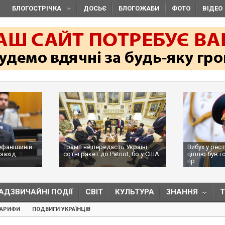
БЛОГОСТРІЧКА
ДОСЬЄ
БЛОГОЖАБИ
ФОТО
ВІДЕО
ефанішиній
Трамп не передасть Україні
Вибух у рес
захід
сотні ракет до Patriot, бо у США
ціллю був г
...
пр...
АДЗВИЧАЙНІ ПОДІЇ
СВІТ
КУЛЬТУРА
ЗНАННЯ
ТАРИФИ
ПОДВИГИ УКРАЇНЦІВ