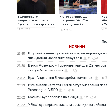
Зеленського
Рютте заявив, що
Нав
запросили на саміт
підтримка України
зби
Бухарестської дев'ятки
стане одним із
в У
головних питань саміту
12.03.2026
14.0
15.05.2026
НАТО в Анкарі
Пра
НОВИНИ
Штучний інтелект у китайській армії: впроваджує
23:55
планування масованих авіаударів
41
0
В місті Аспендос у Туреччині знайшли 2,2-метро
23:30
статую бога лікування
51
0
Брат Анджеліни Джолі зробив камінг-аут
23:02
198
Вже вивели на тести: Ferrari готує оновлення по
22:33
Purosangue. ВІДЕО
70
0
Магнітні бурі: прогноз на вихідні
22:02
120
0
У Чехії суд вирішив вислати росіянку, яка вийшла
21:32