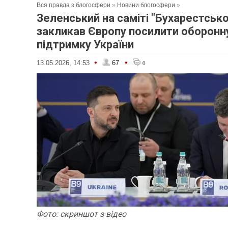
Вся правда з блогосфери
»
Новини блогосфери
»
Зеленський на саміті "Бухарестсько
закликав Європу посилити оборонну
підтримку України
•
•
13.05.2026, 14:53
67
0
Фото: скр
и
ншот
з відео