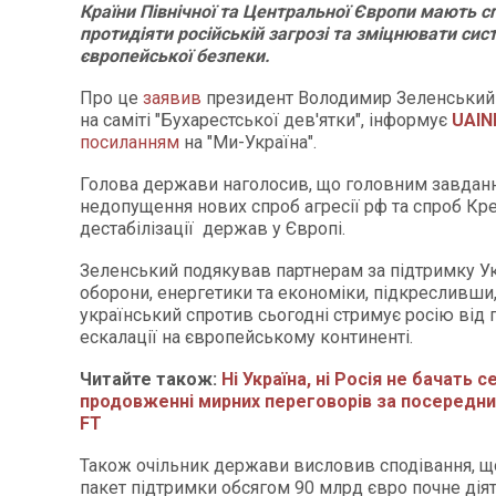
Країни Північної та Центральної Європи мають с
протидіяти російській загрозі та зміцнювати сис
європейської безпеки.
Про це
заявив
президент Володимир Зеленський 
на саміті "Бухарестської дев'ятки", інформує
UAIN
посиланням
на "Ми-Україна".
Голова держави наголосив, що головним завдан
недопущення нових спроб агресії рф та спроб К
дестабілізації держав у Європі.
Зеленський подякував партнерам за підтримку Ук
оборони, енергетики та економіки, підкресливши
український спротив сьогодні стримує росію від
ескалації на європейському континенті.
Читайте також:
Ні Україна, ні Росія не бачать с
продовженні мирних переговорів за посередни
FT
Також очільник держави висловив сподівання, 
пакет підтримки обсягом 90 млрд євро почне дія