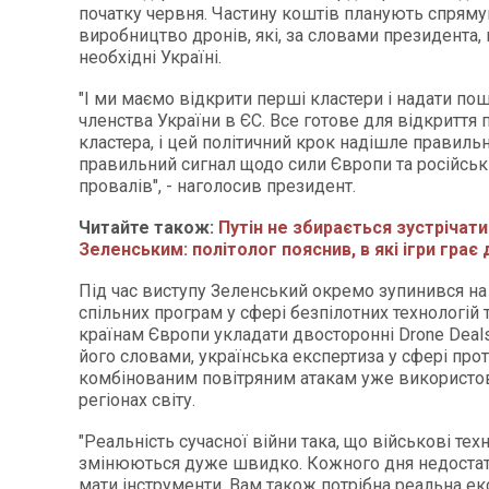
початку червня. Частину коштів планують спряму
виробництво дронів, які, за словами президента,
необхідні Україні.
"І ми маємо відкрити перші кластери і надати по
членства України в ЄС. Все готове для відкриття
кластера, і цей політичний крок надішле правиль
правильний сигнал щодо сили Європи та російськ
провалів", - наголосив президент.
Читайте також:
Путін не збирається зустрічати
Зеленським: політолог пояснив, в які ігри грає
Під час виступу Зеленський окремо зупинився на
спільних програм у сфері безпілотних технологій
країнам Європи укладати двосторонні Drone Deals
його словами, українська експертиза у сфері прот
комбінованим повітряним атакам уже використов
регіонах світу.
"Реальність сучасної війни така, що військові техн
змінюються дуже швидко. Кожного дня недостат
мати інструменти. Вам також потрібна реальна ек