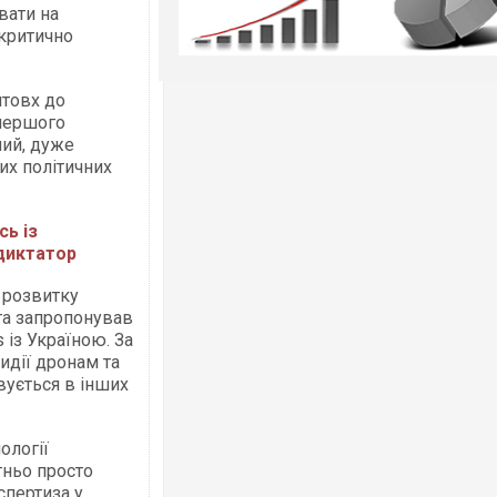
вати на
 критично
штовх до
 першого
ний, дуже
их політичних
сь із
 диктатор
 розвитку
 та запропонував
 із Україною. За
идії дронам та
ується в інших
ології
ньо просто
спертиза у