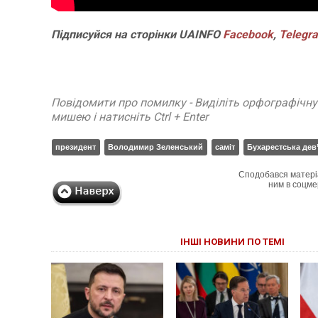
Підписуйся
на
сторінки
UAINFO
Facebook
,
Telegr
Повідомити про помилку - Виділіть орфографічн
мишею і натисніть Ctrl + Enter
президент
Володимир Зеленський
саміт
Бухарестська дев
Сподобався матері
ним в соцме
ІНШІ НОВИНИ ПО ТЕМІ