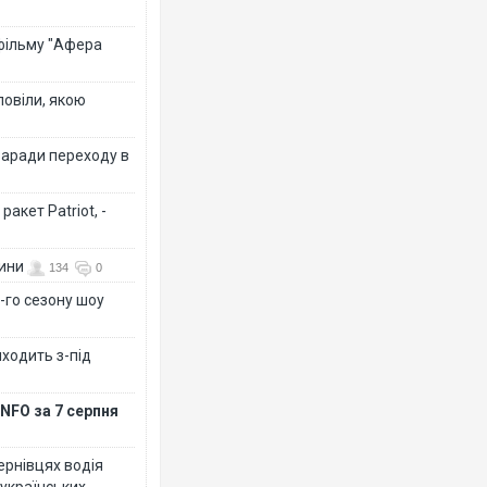
 фільму "Афера
повіли, якою
заради переходу в
акет Patriot, -
вини
134
0
-го сезону шоу
иходить з-під
NFO за 7 серпня
Чернівцях водія
 українських