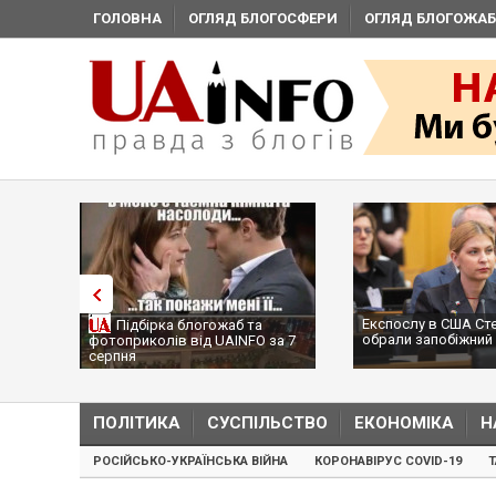
ГОЛОВНА
ОГЛЯД БЛОГОСФЕРИ
ОГЛЯД БЛОГОЖАБ
Експослу в США Ст
Підбірка блогожаб та
обрали запобіжний 
фотоприколів від UAINFO за 7
серпня
ПОЛІТИКА
СУСПІЛЬСТВО
ЕКОНОМІКА
Н
РОСІЙСЬКО-УКРАЇНСЬКА ВІЙНА
КОРОНАВІРУС COVID-19