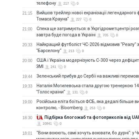
телефону
217
0
Вийшов трейлер нової екранізації легендарного
21:15
Томаса Крауна"
227
0
Спека ще затримується: в Укргідрометцентрі роз
21:00
завтра буде погода в Україні
705
0
Найкращий футболіст ЧС-2026 відмовив "Реалу" 
20:33
"Барселону"
213
0
США і Україна модернізують С-300 через дефіцит р
20:00
ЗМІ
241
0
Зеленський прибув до Сербії на важливі перемо
19:44
Наталія Могилевська стала другою тренеркою 14
19:33
"Голос країни"
131
0
Російська еліта боїться ФСБ, яка дедалі більше в
19:00
контролю, - Bloomberg
253
0
Підбірка блогожаб та фотоприколів від UAI
18:30
10841
0
"Вони воюють, самі хочуть воювати, бо дурні": у 
18:01
маршрутки звільнили після зневажливих слів про