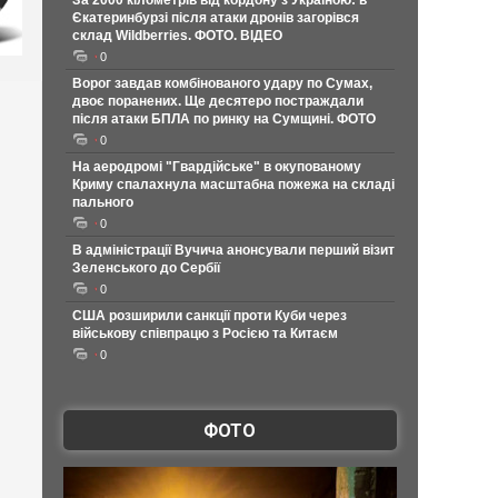
За 2000 кілометрів від кордону з Україною: в
Єкатеринбурзі після атаки дронів загорівся
склад Wildberries. ФОТО. ВІДЕО
0
Ворог завдав комбінованого удару по Сумах,
двоє поранених. Ще десятеро постраждали
після атаки БПЛА по ринку на Сумщині. ФОТО
0
На аеродромі "Гвардійське" в окупованому
Криму спалахнула масштабна пожежа на складі
пального
0
В адміністрації Вучича анонсували перший візит
Зеленського до Сербії
0
США розширили санкції проти Куби через
військову співпрацю з Росією та Китаєм
0
ФОТО