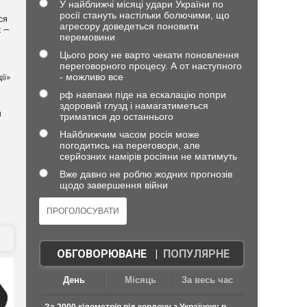
У найближчі місяці удари України по
росії стануть настільки болючими, що
ся
агресору доведеться поновити
х —
перемовини
Цього року не варто чекати поновлення
переговорного процесу. А от наступного
- можливо все
ії»
рф навпаки піде на ескалацію попри
здоровий глузд і намагатиметься
й
триматися до останнього
Найближчим часом росія може
погодитись на переговори, але
серйозних намірів росіяни не матимуть
Вже давно не роблю жодних прогнозів
щодо завершення війни
ОБГОВОРЮВАНЕ
|
ПОПУЛЯРНЕ
День
Місяць
За весь час