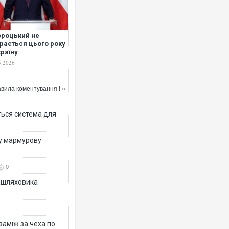
роцький не
рається цього року
країну
5.2026
вила коментування ! »
ться система для
ву мармурову
0
зашляховика
 заміж за чеха по