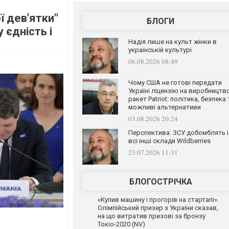
ї дев'ятки"
БЛОГИ
 єдність і
Надія лише на культ жінки в
українській культурі
06.08.2026 08:49
Чому США не готові передати
Україні ліцензію на виробництв
ракет Patriot: політика, безпека 
можливі альтернативи
03.08.2026 20:24
Перспектива: ЗСУ добомблять і
всі інші склади Wildberries
23.07.2026 11:31
БЛОГОСТРІЧКА
«Купив машину і прогорів на стартапі».
Олімпійський призер з України сказав,
на що витратив призові за бронзу
Токіо-2020 (NV)