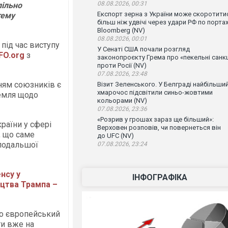
08.08.2026, 00:31
пільно
Експорт зерна з України може скоротити
тему
більш ніж удвічі через удари РФ по порта
Bloomberg (NV)
08.08.2026, 00:01
під час виступу
У Сенаті США почали розгляд
FO.org
з
законопроєкту Грема про «пекельні санкц
проти Росії (NV)
07.08.2026, 23:48
ням союзників є
Візит Зеленського. У Белграді найбільши
хмарочос підсвітили синьо-жовтими
ремля щодо
кольорами (NV)
07.08.2026, 23:36
«Розрив у грошах зараз ще більший»:
раїни у сфері
Верховен розповів, чи повернеться він
, що саме
до UFC (NV)
 подальшої
07.08.2026, 23:24
енсу у
ІНФОГРАФІКА
цтва Трампа –
що європейський
ти вже на