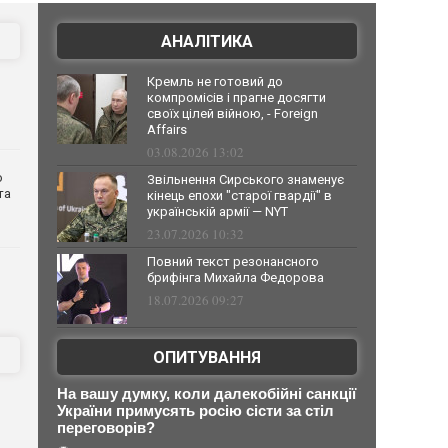
АНАЛІТИКА
Кремль не готовий до
компромісів і прагне досягти
своїх цілей війною, - Foreign
Affairs
03.08.2026 13:02
о
Звільнення Сирського знаменує
та
кінець епохи "старої гвардії" в
українській армії — NYT
23.07.2026 10:32
Повний текст резонансного
брифінга Михайла Федорова
18.07.2026 09:27
ОПИТУВАННЯ
На вашу думку, коли далекобійні санкції
України примусять росію сісти за стіл
переговорів?