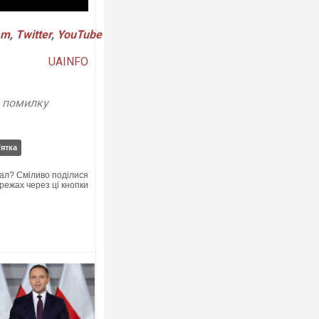
am
,
Twitter
,
YouTube
UAINFO
у помилку
’ятка
ал? Сміливо поділися
режах через ці кнопки