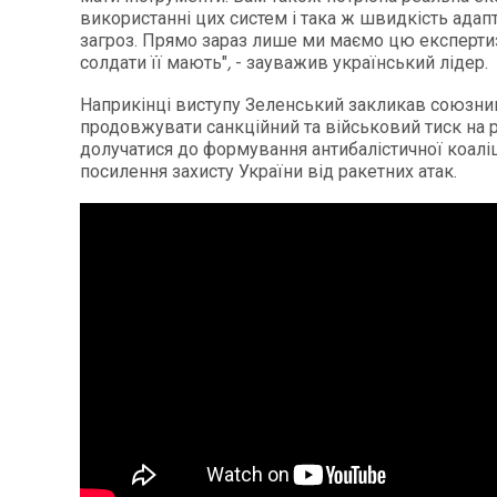
використанні цих систем і така ж швидкість адапта
загроз. Прямо зараз лише ми маємо цю експерти
солдати її мають"
,
- зауважив український лідер.
Наприкінці виступу Зеленський закликав союзни
продовжувати санкційний та військовий тиск на р
долучатися до формування антибалістичної коаліц
посилення захисту України від ракетних атак.