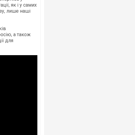
ції, як і у самих
зу, лише наші
ків
осію, а також
Ворог завдав комбінованого удару по
ії для
двоє поранених. Ще десятеро постра
після атаки БПЛА по ринку на Сумщині
Вже вивели на тести: Ferrari готує оно
позашляховика Purosangue. ВІДЕО