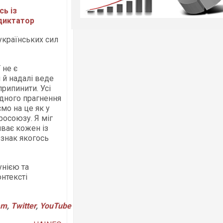
сь із
 диктатор
українських сил
 не є
 й надалі веде
припинити. Усі
одного прагнення
мо на це як у
росоюзу. Я міг
иває кожен із
ознак якогось
унією та
нтексті
am
,
Twitter
,
YouTube