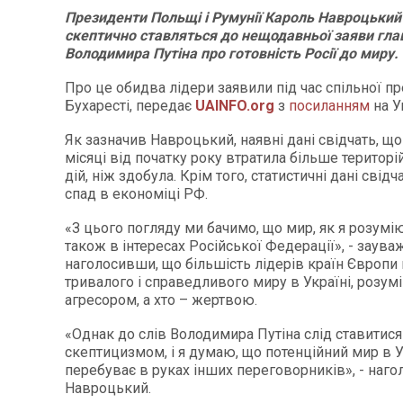
Президенти Польщі і Румунії Кароль Навроцький
скептично ставляться до нещодавньої заяви гл
Володимира Путіна про готовність Росії до миру.
Про це обидва лідери заявили під час спільної п
Бухаресті, передає
UAINFO.org
з
посиланням
на У
Як зазначив Навроцький, наявні дані свідчать, що 
місяці від початку року втратила більше територі
дій, ніж здобула. Крім того, статистичні дані свід
спад в економіці РФ.
«З цього погляду ми бачимо, що мир, як я розумію
також в інтересах Російської Федерації», - заув
наголосивши, що більшість лідерів країн Європи
тривалого і справедливого миру в Україні, розумі
агресором, а хто – жертвою.
«Однак до слів Володимира Путіна слід ставитися
скептицизмом, і я думаю, що потенційний мир в У
перебуває в руках інших переговорників», - наго
Навроцький.