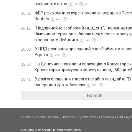
відкривати вікна
74
0
ФБР різко змінило курс і почало співпрацю з Росіє
20:32
Reuters
452
0
"Надзвичайно серйозний інцидент", - керівництв
20:16
Німеччини терміново збираються через загрозу у
в аеропорту Лейпцига
576
0
У ЦПД розповіли про єдиний спосіб обмежити рос
20:00
Україні
276
0
На Донеччині посилили евакуацію: з Краматорськ
19:53
Красноторки примусово вивезуть понад 500 діте
У разі оголошення тривоги негайно покидайте "Еп
19:41
попередив про небезпеку
210
0
БІЛЬШЕ
Головна
•
Головні новини
•
Політика
•
Суспільство
•
Економіка
•
Світ
•
Кул
Всі новини належать їх правовласникам.