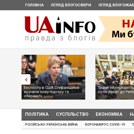
ГОЛОВНА
ОГЛЯД БЛОГОСФЕРИ
ОГЛЯД БЛОГОЖАБ
Експослу в США Стефанішиній
Трамп не передасть
вручили нову підозру та
сотні ракет до Patri
обирають...
...
ПОЛІТИКА
СУСПІЛЬСТВО
ЕКОНОМІКА
Н
РОСІЙСЬКО-УКРАЇНСЬКА ВІЙНА
КОРОНАВІРУС COVID-19