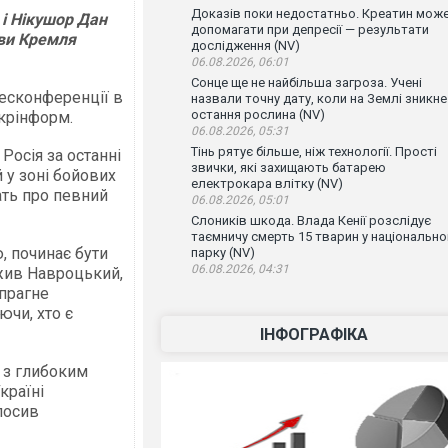
Доказів поки недостатньо. Креатин мож
 і Нікушор Дан
допомагати при депресії — результати
ави Кремля
дослідження (NV)
06.08.2026, 06:01
Сонце ще не найбільша загроза. Учені
ресконференції в
назвали точну дату, коли на Землі зникне
остання рослина (NV)
крінформ.
06.08.2026, 05:31
Тінь рятує більше, ніж технології. Прості
Росія за останні
звички, які захищають батарею
й у зоні бойових
електрокара влітку (NV)
чать про певний
06.08.2026, 05:01
Слоників шкода. Влада Кенії розслідує
таємничу смерть 15 тварин у національн
, починає бути
парку (NV)
06.08.2026, 04:31
ажив Навроцький,
 прагне
ючи, хто є
ІНФОГРАФІКА
 з глибоким
країні
лосив