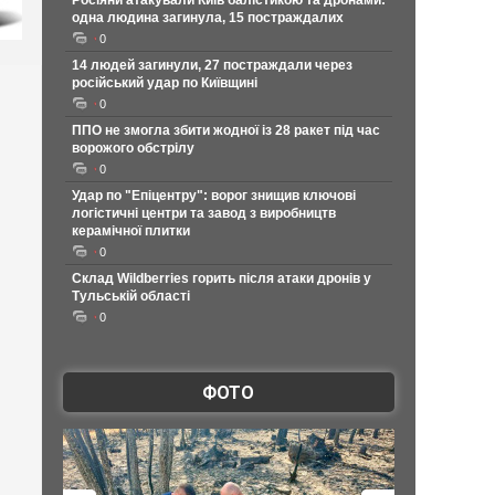
Росіяни атакували Київ балістикою та дронами:
одна людина загинула, 15 постраждалих
0
14 людей загинули, 27 постраждали через
російський удар по Київщині
0
ППО не змогла збити жодної із 28 ракет під час
ворожого обстрілу
0
Удар по "Епіцентру": ворог знищив ключові
логістичні центри та завод з виробництв
керамічної плитки
0
Склад Wildberries горить після атаки дронів у
Тульській області
0
ФОТО