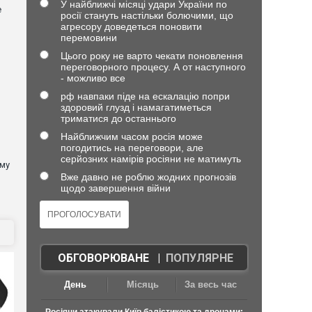
У найближчі місяці удари України по
е
росії стануть настільки болючими, що
агресору доведеться поновити
перемовини
Цього року не варто чекати поновлення
переговорного процесу. А от наступного
- можливо все
рф навпаки піде на ескалацію попри
здоровий глузд і намагатиметься
триматися до останнього
Найближчим часом росія може
погодитись на переговори, але
серйозних намірів росіяни не матимуть
ому
Вже давно не роблю жодних прогнозів
щодо завершення війни
ОБГОВОРЮВАНЕ
|
ПОПУЛЯРНЕ
День
Місяць
За весь час