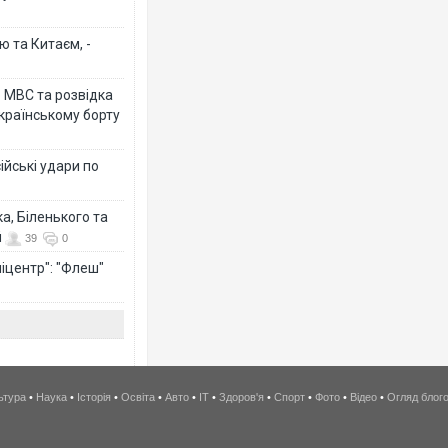
ю та Китаєм, -
о МВС та розвідка
країнському борту
ійські удари по
а, Біленького та
й
39
0
іцентр": "Флеш"
ьтура
•
Наука
•
Історія
•
Освіта
•
Авто
•
IT
•
Здоров'я
•
Спорт
•
Фото
•
Відео
•
Огляд блог