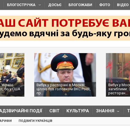
БЛОГОСТРІЧКА
ДОСЬЄ
БЛОГОЖАБИ
ФОТО
ВІДЕО
 Україні
Вибух у ресторані в Москві:
Вибух у Мос
ot, бо у США
ціллю був головком ВКС Росії,
загиблими: 
пр...
ресторан...
АДЗВИЧАЙНІ ПОДІЇ
СВІТ
КУЛЬТУРА
ЗНАННЯ
ТАРИФИ
ПОДВИГИ УКРАЇНЦІВ