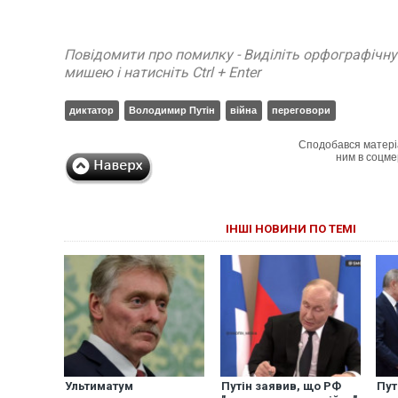
Повідомити про помилку - Виділіть орфографічн
мишею і натисніть Ctrl + Enter
диктатор
Володимир Путін
війна
переговори
Сподобався матері
ним в соцме
ІНШІ НОВИНИ ПО ТЕМІ
Ультиматум
Путін заявив, що РФ
Пут