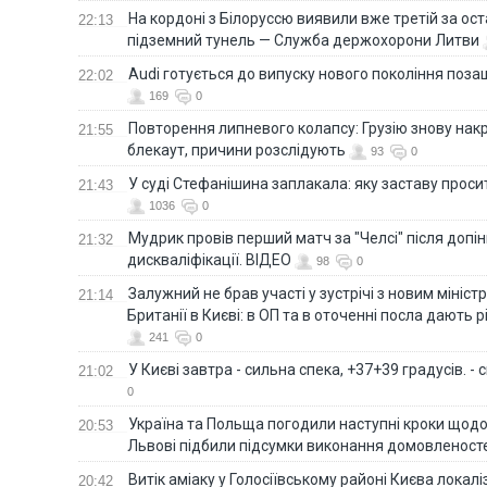
На кордоні з Білоруссю виявили вже третій за ост
22:13
підземний тунель — Служба держохорони Литви
Audi готується до випуску нового покоління поз
22:02
169
0
Повторення липневого колапсу: Грузію знову нак
21:55
блекаут, причини розслідують
93
0
У суді Стефанішина заплакала: яку заставу прос
21:43
1036
0
Мудрик провів перший матч за "Челсі" після допін
21:32
дискваліфікації. ВІДЕО
98
0
Залужний не брав участі у зустрічі з новим мініс
21:14
Британії в Києві: в ОП та в оточенні посла дають 
241
0
У Києві завтра - сильна спека, +37+39 градусів. -
21:02
0
Україна та Польща погодили наступні кроки щодо 
20:53
Львові підбили підсумки виконання домовленост
Витік аміаку у Голосіївському районі Києва локал
20:42