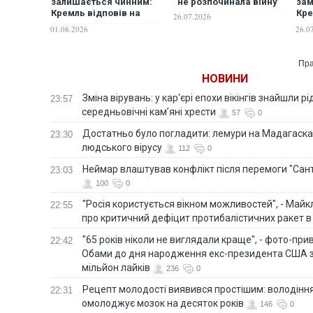
залишається чинним:
"не розпочинала війну"
зам
Кремль відповів на
Кре
26.07.2026
пропозиції Марко Рубіо
гуч
01.08.2026
26.0
розпочати переговори
Пра
НОВИНИ
Зміна вірувань: у кар'єрі епохи вікінгів знайшли рід
23:57
середньовічні кам’яні хрести
57
0
Достатньо було погладити: лемури на Мадагаска
23:30
людського вірусу
112
0
Неймар влаштував конфлікт після перемоги "Сан
23:03
100
0
"Росія користується вікном можливостей", - Майк
22:55
про критичний дефіцит протибалістичних ракет в 
"65 років ніколи не виглядали краще", - фото-пр
22:42
Обами до дня народження екс-президента США 
мільйон лайків
236
0
Рецепт молодості виявився простішим: володінн
22:31
омолоджує мозок на десяток років
146
0