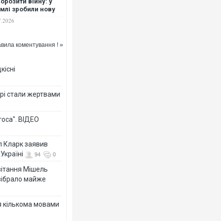
орозити війну: у
млі зробили нову
ну заяву
7.2026
вила коментування ! »
кісні
рі стали жертвами
тоса". ВІДЕО
л Кларк заявив
Україні
94
0
ивітання Мішель
зібрало майже
я кількома мовами