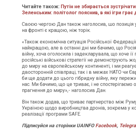
Читайте також:
Путін не збирається зустрічати
Зеленським: політолог пояснив, в які ігри грає
Своєю чергою Дан також наголосив, шо позиція 
на фронті є кращою, ніж торік.
«Також економічна ситуація Російської Федерації
найкращою, але в останні дні ми бачимо, що Росія
війну, хоча оголосила і задекларувала, що хоче її 
російські військові стратегії не демонструють ж
до миру на європейському континенті, і ми реагує
двосторонній співпраці, так і в межах НАТО чи Єв
би ще додати до цього гібридну війну, яку переж
нас. Ми бачимо, що це триває, і не спостерігаємо 
прагнення до миру»,- наголосив Дан.
Він також додав, що триває партнерство між Рум
Україною щодо виробництва дронів, зокрема у ко
реалізації програми SAFE.
Підписуйся
на
сторінки
UAINFO
Facebook
,
Telegr