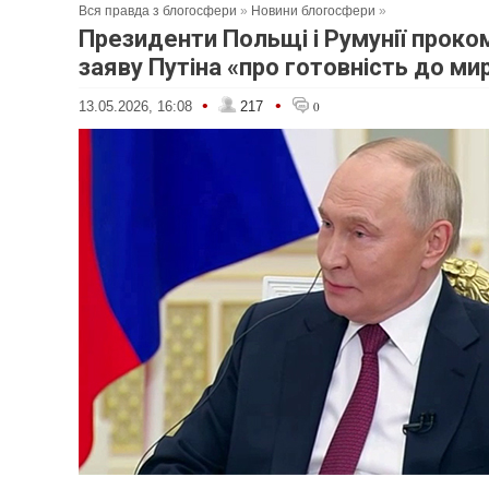
Вся правда з блогосфери
»
Новини блогосфери
»
Президенти Польщі і Румунії прок
заяву Путіна «про готовність до ми
•
•
13.05.2026, 16:08
217
0