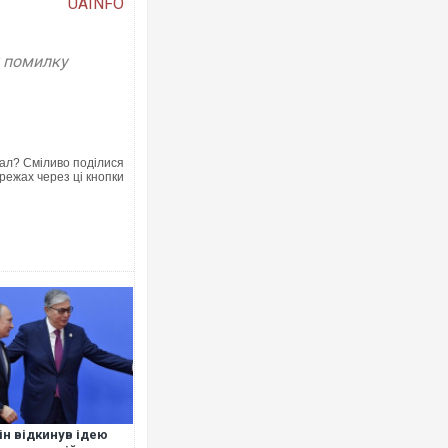
UAINFO
у помилку
Українські надзв
під час ліквідаці
Франції
ал? Сміливо поділися
режах через ці кнопки
Неймар влаштув
"Сантоса". ВІДЕ
ін відкинув ідею