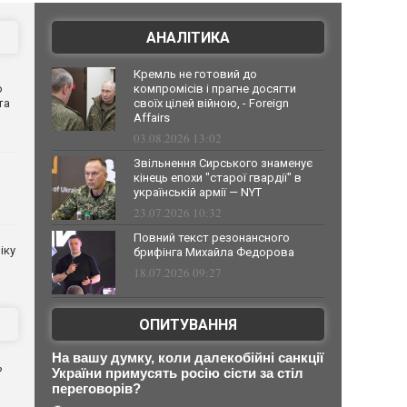
АНАЛІТИКА
Кремль не готовий до
о
компромісів і прагне досягти
та
своїх цілей війною, - Foreign
Affairs
03.08.2026 13:02
Звільнення Сирського знаменує
кінець епохи "старої гвардії" в
українській армії — NYT
23.07.2026 10:32
Повний текст резонансного
іку
брифінга Михайла Федорова
18.07.2026 09:27
ОПИТУВАННЯ
На вашу думку, коли далекобійні санкції
?
України примусять росію сісти за стіл
переговорів?