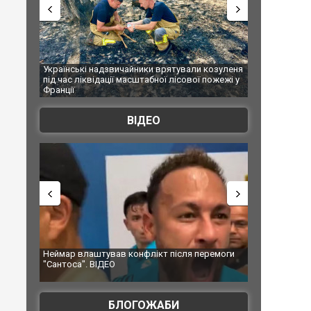
ичайники врятували козуленя
СБУ за сприяння Нацполіції та правоохор
ї масштабної лісової пожежі у
Болгарії затримала міжнародного нарко
ФОТО
ВІДЕО
ав конфлікт після перемоги
Мудрик провів перший матч за "Челсі" п
О
допінгової дискваліфікації. ВІДЕО
БЛОГОЖАБИ