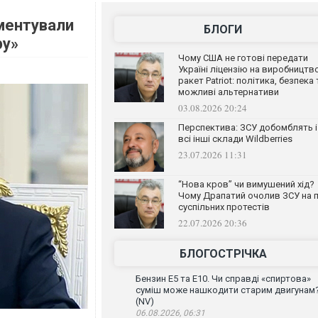
оментували
БЛОГИ
ру»
Чому США не готові передати
Україні ліцензію на виробництв
ракет Patriot: політика, безпека 
можливі альтернативи
03.08.2026 20:24
Перспектива: ЗСУ добомблять і
всі інші склади Wildberries
23.07.2026 11:31
“Нова кров” чи вимушений хід?
Чому Драпатий очолив ЗСУ на п
суспільних протестів
22.07.2026 20:36
БЛОГОСТРІЧКА
Бензин Е5 та Е10. Чи справді «спиртова»
суміш може нашкодити старим двигунам
(NV)
06.08.2026, 06:31