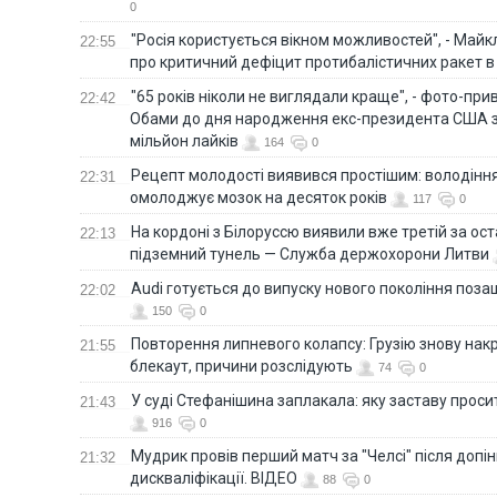
0
"Росія користується вікном можливостей", - Майк
22:55
про критичний дефіцит протибалістичних ракет в 
"65 років ніколи не виглядали краще", - фото-пр
22:42
Обами до дня народження екс-президента США 
мільйон лайків
164
0
Рецепт молодості виявився простішим: володінн
22:31
омолоджує мозок на десяток років
117
0
На кордоні з Білоруссю виявили вже третій за ост
22:13
підземний тунель — Служба держохорони Литви
Audi готується до випуску нового покоління поз
22:02
150
0
Повторення липневого колапсу: Грузію знову нак
21:55
блекаут, причини розслідують
74
0
У суді Стефанішина заплакала: яку заставу прос
21:43
916
0
Мудрик провів перший матч за "Челсі" після допін
21:32
дискваліфікації. ВІДЕО
88
0