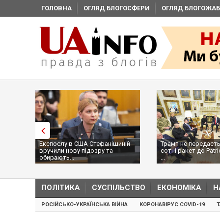
ГОЛОВНА
ОГЛЯД БЛОГОСФЕРИ
ОГЛЯД БЛОГОЖАБ
Експослу в США Стефанішиній
Трамп не передасть
вручили нову підозру та
сотні ракет до Patri
обирають...
...
ПОЛІТИКА
СУСПІЛЬСТВО
ЕКОНОМІКА
Н
РОСІЙСЬКО-УКРАЇНСЬКА ВІЙНА
КОРОНАВІРУС COVID-19