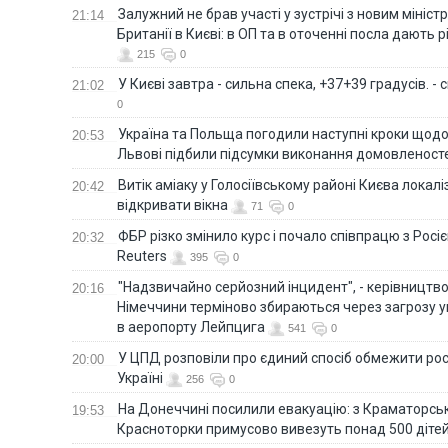
Залужний не брав участі у зустрічі з новим мініс
21:14
Британії в Києві: в ОП та в оточенні посла дають 
215
0
У Києві завтра - сильна спека, +37+39 градусів. -
21:02
0
Україна та Польща погодили наступні кроки щодо 
20:53
Львові підбили підсумки виконання домовленост
Витік аміаку у Голосіївському районі Києва локал
20:42
відкривати вікна
71
0
ФБР різко змінило курс і почало співпрацю з Росіє
20:32
Reuters
395
0
"Надзвичайно серйозний інцидент", - керівництв
20:16
Німеччини терміново збираються через загрозу у
в аеропорту Лейпцига
541
0
У ЦПД розповіли про єдиний спосіб обмежити рос
20:00
Україні
256
0
На Донеччині посилили евакуацію: з Краматорськ
19:53
Красноторки примусово вивезуть понад 500 діте