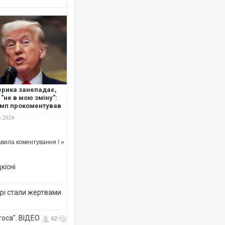
рика занепадає,
 "не в мою зміну":
мп прокоментував
ва Сі
5.2026
вила коментування ! »
кісні
рі стали жертвами
тоса". ВІДЕО
62