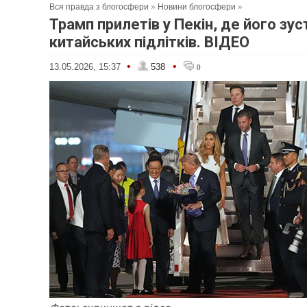
Вся правда з блогосфери
»
Новини блогосфери
»
Трамп прилетів у Пекін, де його зус
китайських підлітків. ВІДЕО
•
•
13.05.2026, 15:37
538
0