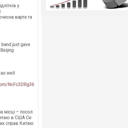
длітків у
і
чесна варта та
 band just gave
Beijing
 as well
r.com/NvFc3DRg36
а місці – посол
Китаю в США Се
них справ Китаю