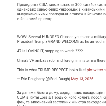
Президента США також вітають 300 китайських пі
однакових синьо-білих уніформах з китайськими 
американськими прапорами, а також військова по
військовий оркестр.
WOW! Several HUNDRED Chinese youth and a military
President Trump a GRAND WELCOME as he arrived in 
47 is LOVING IT, stopping to watch ????
China's VP, ambassador and foreign minister are there
This is what TRUMP RESPECT looks like!
pic.twitte
— Eric Daugherty (@EricLDaugh)
May 13, 2026
За даними Білого дому, серед інших посадовців н
США в Китаї Девід Пердью, його колега, посол 
Фен, та виконавчий заступник міністра закордон