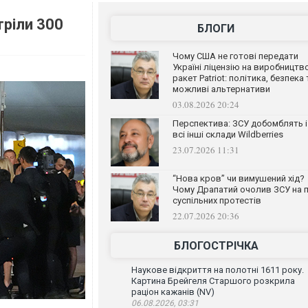
тріли 300
БЛОГИ
Чому США не готові передати
Україні ліцензію на виробництв
ракет Patriot: політика, безпека 
можливі альтернативи
03.08.2026 20:24
Перспектива: ЗСУ добомблять і
всі інші склади Wildberries
23.07.2026 11:31
“Нова кров” чи вимушений хід?
Чому Драпатий очолив ЗСУ на п
суспільних протестів
22.07.2026 20:36
БЛОГОСТРІЧКА
Наукове відкриття на полотні 1611 року.
Картина Брейгеля Старшого розкрила
раціон кажанів (NV)
06.08.2026, 03:31