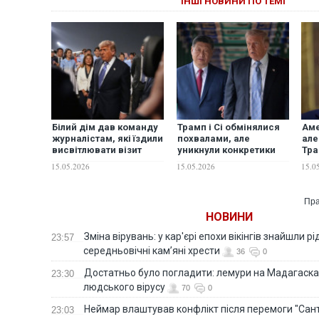
ІНШІ НОВИНИ ПО ТЕМІ
Білий дім дав команду
Трамп і Сі обмінялися
Аме
журналістам, які їздили
похвалами, але
але
висвітлювати візит
уникнули конкретики
Тра
Трампа в Китай,
щодо головних питань
сло
15.05.2026
15.05.2026
15.0
викинути смартфони —
— NYT
ЗМІ
Пра
НОВИНИ
Зміна вірувань: у кар'єрі епохи вікінгів знайшли рід
23:57
середньовічні кам’яні хрести
36
0
Достатньо було погладити: лемури на Мадагаска
23:30
людського вірусу
70
0
Неймар влаштував конфлікт після перемоги "Сан
23:03