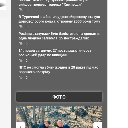
Змикається кільце кровожерливих акул:
вийшов трейлер трилера "Хижі води"
0
В Туреччині знайшли чудово збережену статую
довговолосого юнака, створену 2500 років тому
0
Росіяни атакували Київ балістикою та дронами:
одна людина загинула, 15 постраждалих
0
14 людей загинули, 27 постраждали через
російський удар по Київщині
0
ППО не змогла збити жодної із 28 ракет під час
ворожого обстрілу
0
ФОТО