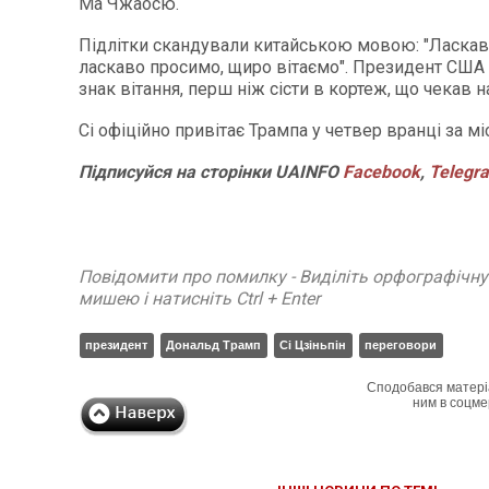
Ма Чжаосю.
Підлітки скандували китайською мовою: "Ласкав
ласкаво просимо, щиро вітаємо". Президент США 
знак вітання, перш ніж сісти в кортеж, що чекав н
Сі офіційно привітає Трампа у четвер вранці за м
Підписуйся на сторінки UAINFO
Facebook
,
Telegr
Повідомити про помилку - Виділіть орфографічн
мишею і натисніть Ctrl + Enter
президент
Дональд Трамп
Сі Цзіньпін
переговори
Сподобався матері
ним в соцме