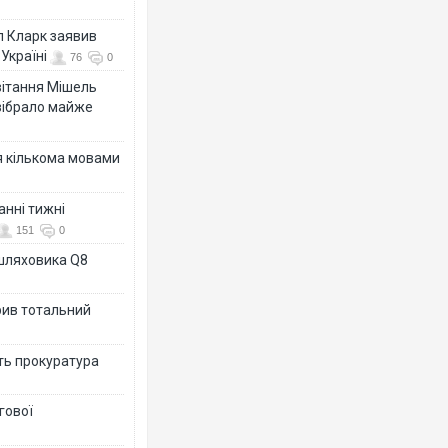
л Кларк заявив
Україні
76
0
ивітання Мішель
зібрало майже
я кількома мовами
анні тижні
151
0
ашляховика Q8
рив тотальний
ить прокуратура
гової