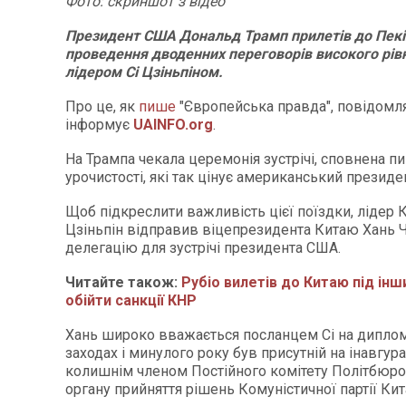
Фото: скр
и
ншот
з відео
Президент США Дональд Трамп прилетів до Пекі
проведення дводенних переговорів високого рів
лідером Сі Цзіньпіном.
Про це, як
пише
"Європейська правда", повідомл
інформує
UAINFO.org
.
На Трампа чекала церемонія зустрічі, сповнена п
урочистості, які так цінує американський президе
Щоб підкреслити важливість цієї поїздки, лідер 
Цзіньпін відправив віцепрезидента Китаю Хань 
делегацію для зустрічі президента США.
Читайте також:
Рубіо вилетів до Китаю під інш
обійти санкції КНР
Хань широко вважається посланцем Сі на дипло
заходах і минулого року був присутній на інавгурац
колишнім членом Постійного комітету Політбюро
органу прийняття рішень Комуністичної партії Ки