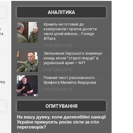
АНАЛІТИКА
Кремль не готовий до
о
компромісів і прагне досягти
та
своїх цілей війною, - Foreign
Affairs
03.08.2026 13:02
Звільнення Сирського знаменує
кінець епохи "старої гвардії" в
українській армії — NYT
23.07.2026 10:32
Повний текст резонансного
іку
брифінга Михайла Федорова
18.07.2026 09:27
ОПИТУВАННЯ
На вашу думку, коли далекобійні санкції
України примусять росію сісти за стіл
переговорів?