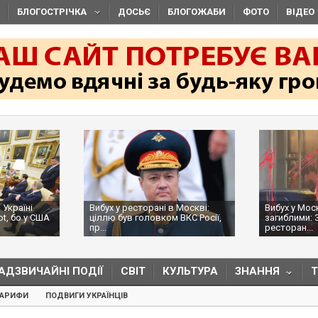
БЛОГОСТРІЧКА
ДОСЬЄ
БЛОГОЖАБИ
ФОТО
ВІДЕО
 Україні
Вибух у ресторані в Москві:
Вибух у Мос
ot, бо у США
ціллю був головком ВКС Росії,
загиблими: 
пр...
ресторан...
АДЗВИЧАЙНІ ПОДІЇ
СВІТ
КУЛЬТУРА
ЗНАННЯ
ТАРИФИ
ПОДВИГИ УКРАЇНЦІВ