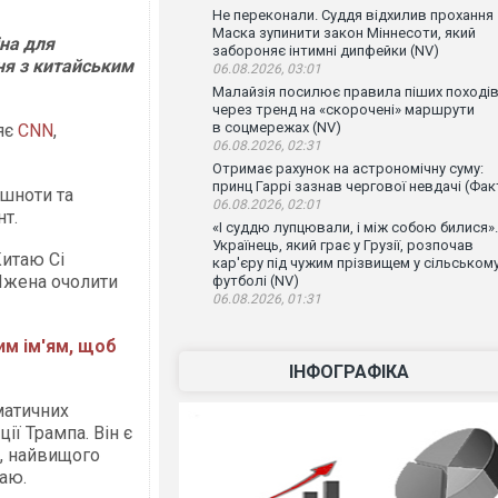
Не переконали. Суддя відхилив прохання
Маска зупинити закон Міннесоти, який
на для
забороняє інтимні дипфейки (NV)
ня з китайським
06.08.2026, 03:01
Малайзія посилює правила піших поході
через тренд на «скорочені» маршрути
в соцмережах (NV)
яє
CNN
,
06.08.2026, 02:31
Отримає рахунок на астрономічну суму:
принц Гаррі зазнав чергової невдачі (Фак
ишноти та
06.08.2026, 02:01
нт.
«І суддю лупцювали, і між собою билися».
Українець, який грає у Грузії, розпочав
Китаю Сі
кар'єру під чужим прізвищем у сільськом
Чжена очолити
футболі (NV)
06.08.2026, 01:31
им ім'ям, щоб
ІНФОГРАФІКА
матичних
ії Трампа. Він є
, найвищого
таю.