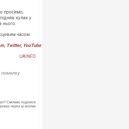
о просимо,
підняв кулак у
а нього.
Українські надзвичайники врятували 
під час ліквідації масштабної лісової 
Франції
ісцевим часом.
am
,
Twitter
,
YouTube
UAINFO
у помилку
Неймар влаштував конфлікт після пе
ал? Сміливо поділися
"Сантоса". ВІДЕО
режах через ці кнопки