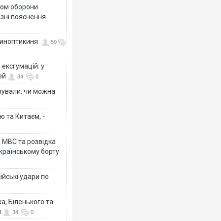
тром оборони
різні пояснення
 синоптикиня
59
ексгумацій: у
ей
84
0
ізували: чи можна
ю та Китаєм, -
о МВС та розвідка
країнському борту
ійські удари по
а, Біленького та
й
34
0