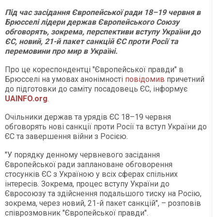
Під час засідання Європейської ради 18–19 червня в
Брюсселі лідери держав Європейського Союзу
обговорять, зокрема, перспективи вступу України до
ЄС, новий, 21-й пакет санкцій ЄС проти Росії та
перемовини про мир в Україні.
Про це кореспондентці "Європейської правди" в
Брюсселі на умовах анонімності
повідомив
причетний
до підготовки до саміту посадовець ЄС, інформує
UAINFO.org
.
Очільники держав та урядів ЄС 18–19 червня
обговорять нові санкції проти Росії та вступ України до
ЄС та завершення війни з Росією.
"У порядку денному червневого засідання
Європейської ради заплановане обговорення
стосунків ЄС з Україною у всіх сферах спільних
інтересів. Зокрема, процес вступу України до
Євросоюзу та здійснення подальшого тиску на Росію,
зокрема, через новий, 21-й пакет санкцій", – розповів
співрозмовник "Європейської правди".