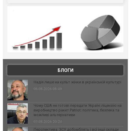
БЛОГИ
Надія лише на культ жінки в українській культурі
06.08.2026 08:49
Чому США не готові передати Україні ліцензію на
виробництво ракет Patriot: політика, безпека та
можливі альтернативи
03.08.2026 20:24
Перспектива: ЗСУ добомблять і всі інші склади