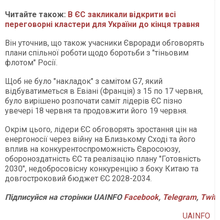
Читайте також:
В ЄС закликали відкрити всі
переговорні кластери для України до кінця травня
Він уточнив, що також учасники Євроради обговорять
плани спільної роботи щодо боротьби з "тіньовим
флотом" Росії.
Щоб не було "накладок" з самітом G7, який
відбуватиметься в Евіані (Франція) з 15 по 17 червня,
було вирішено розпочати саміт лідерів ЄС пізно
увечері 18 червня та продовжити його 19 червня.
Окрім цього, лідери ЄС обговорять зростання цін на
енергоносії через війну на Близькому Сході та його
вплив на конкурентоспроможність Євросоюзу,
обороноздатність ЄС та реалізацію плану "Готовність
2030", недобросовісну конкуренцію з боку Китаю та
довгостроковий бюджет ЄС 2028-2034.
Підписуйся
на
сторінки
UAINFO
Facebook
,
Telegram
,
Twitt
UAINFO