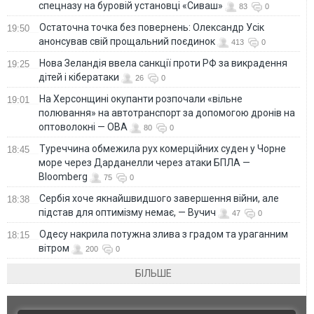
спецназу на буровій установці «Сиваш»
83
0
Остаточна точка без повернень: Олександр Усік
19:50
анонсував свій прощальний поєдинок
413
0
Нова Зеландія ввела санкції проти РФ за викрадення
19:25
дітей і кібератаки
26
0
На Херсонщині окупанти розпочали «вільне
19:01
полювання» на автотранспорт за допомогою дронів на
оптоволокні — ОВА
80
0
Туреччина обмежила рух комерційних суден у Чорне
18:45
море через Дарданелли через атаки БПЛА —
Bloomberg
75
0
Сербія хоче якнайшвидшого завершення війни, але
18:38
підстав для оптимізму немає, — Вучич
47
0
Одесу накрила потужна злива з градом та ураганним
18:15
вітром
200
0
БІЛЬШЕ