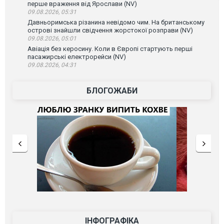
перше враження від Ярослави (NV)
09.08.2026, 05:31
Давньоримська різанина невідомо чим. На британському
острові знайшли свідчення жорстокої розправи (NV)
09.08.2026, 05:01
Авіація без керосину. Коли в Європі стартують перші
пасажирські електрорейси (NV)
09.08.2026, 04:31
БЛОГОЖАБИ
ІНФОГРАФІКА