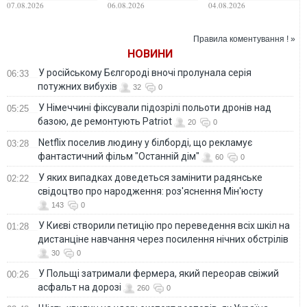
референдум щодо
заради ЄС: посол у
України до блоку,
07.08.2026
06.08.2026
04.08.2026
ЄС
Польщі відповів на
але у Польщі та
ультиматуми
Франції зростає
Варшави
кількість
Правила коментування ! »
противників
НОВИНИ
У російському Бєлгороді вночі пролунала серія
06:33
потужних вибухів
32
0
У Німеччині фіксували підозрілі польоти дронів над
05:25
базою, де ремонтують Patriot
20
0
Netflix поселив людину у білборді, що рекламує
03:28
фантастичний фільм "Останній дім"
60
0
У яких випадках доведеться замінити радянське
02:22
свідоцтво про народження: роз'яснення Мін'юсту
143
0
У Києві створили петицію про переведення всіх шкіл на
01:28
дистанціне навчання через посилення нічних обстрілів
30
0
У Польщі затримали фермера, який переорав свіжий
00:26
асфальт на дорозі
260
0