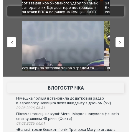
по Сумах,
За 2000 кілометрів від кордону з Україною: в
"Мої іграш
траждали
Єкатеринбурзі після атаки дронів загорівся
суперкарів
ВІДЕО
ині. ФОТО
склад Wildberries. ФОТО. ВІДЕО
дом та
Вже вивели на тести: Ferrari готує оновлення
Вийшов тре
позашляховика Purosangue. ВІДЕО
фільму "Аф
БЛОГОСТРІЧКА
Німецька поліція встановила додатковий радар
в аеропорту Лейпцига після інциденту з дроном (NV)
09.08.2026, 06:31
Піжама і танець на кухні: Меган Маркл шокувала фанатів
святкуванням 45-річчя (Факти)
09.08.2026, 06:01
«Великі, трохи бешкетні очі». Тренерка Магучіх згадала