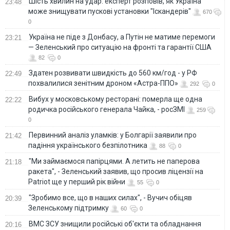
Шість хвилин на удар: експерт розповів, як Україна
23:48
може знищувати пускові установки "Іскандерів"
670
0
Україна не піде з Донбасу, а Путін не матиме перемоги
23:21
— Зеленський про ситуацію на фронті та гарантії США
82
0
Здатен розвивати швидкість до 560 км/год - у РФ
22:49
похвалилися зенітним дроном «Астра-ППО»
292
0
Вибух у московському ресторані: померла ще одна
22:22
родичка російського генерала Чайка, - росЗМІ
259
0
Первинний аналіз уламків: у Болгарії заявили про
21:42
падіння українського безпілотника
88
0
"Ми займаємося папірцями. А летить не паперова
21:18
ракета", - Зеленський заявив, що просив ліцензії на
Patriot ще у перший рік війни
55
0
"Зробимо все, що в наших силах", - Вучич обіцяв
20:39
Зеленському підтримку
60
0
ВМС ЗСУ знищили російські об'єкти та обладнання
20:16