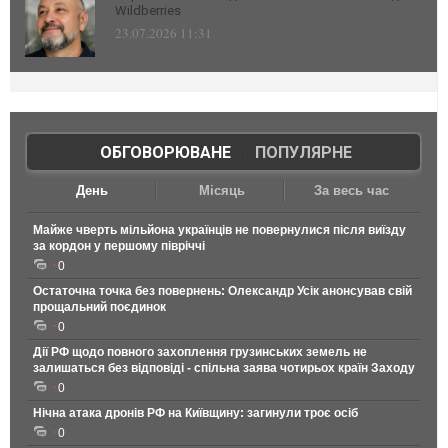
Wildberries
23.07.2026 11:31
ОБГОВОРЮВАНЕ
|
ПОПУЛЯРНЕ
День
Місяць
За весь час
Майже чверть мільйона українців не повернулися після виїзду
за кордон у першому півріччі
0
Остаточна точка без повернень: Олександр Усік анонсував свій
прощальний поєдинок
0
Дії РФ щодо повного захоплення грузинських земель не
залишаться без відповіді - спільна заява чотирьох країн Заходу
0
Нічна атака дронів РФ на Київщину: загинули троє осіб
0