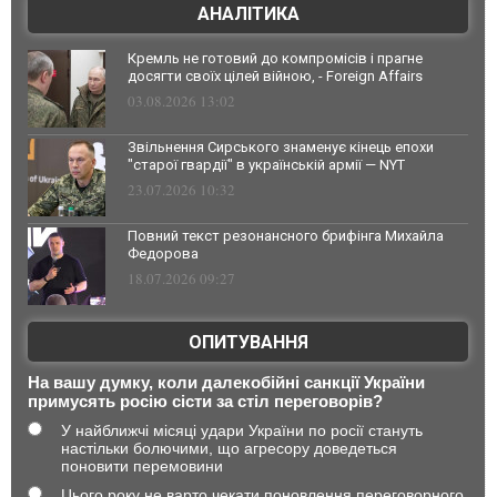
АНАЛІТИКА
Кремль не готовий до компромісів і прагне
досягти своїх цілей війною, - Foreign Affairs
03.08.2026 13:02
Звільнення Сирського знаменує кінець епохи
"старої гвардії" в українській армії — NYT
23.07.2026 10:32
Повний текст резонансного брифінга Михайла
Федорова
18.07.2026 09:27
ОПИТУВАННЯ
На вашу думку, коли далекобійні санкції України
примусять росію сісти за стіл переговорів?
У найближчі місяці удари України по росії стануть
настільки болючими, що агресору доведеться
поновити перемовини
Цього року не варто чекати поновлення переговорного