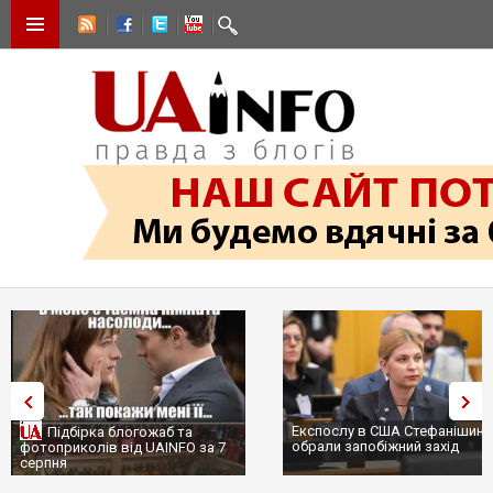
Експослу в США Стефанішині
Підбірка блогожаб та
обрали запобіжний захід
фотоприколів від UAINFO за 7
серпня