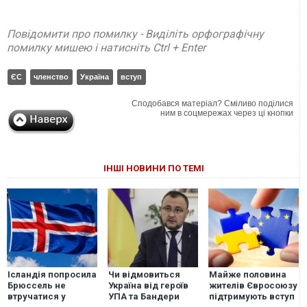
Повідомити про помилку - Виділіть орфографічну
помилку мишею і натисніть Ctrl + Enter
ЄС
членство
Україна
вступ
Сподобався матеріал? Сміливо поділися
ним в соцмережах через ці кнопки
ІНШІ НОВИНИ ПО ТЕМІ
Ісландія попросила
Чи відмовиться
Майже половина
Брюссель не
Україна від героїв
жителів Євросоюзу
втручатися у
УПА та Бандери
підтримують вступ