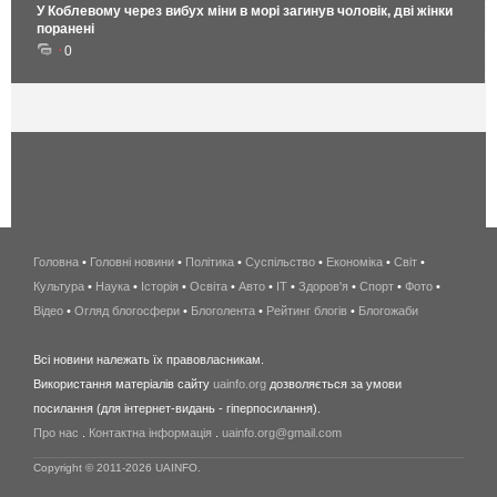
У Коблевому через вибух міни в морі загинув чоловік, дві жінки
поранені
0
Головна
•
Головні новини
•
Політика
•
Суспільство
•
Економіка
беспроводной
•
Світ
•
Культура
•
Наука
•
Історія
•
Освіта
•
Авто
•
IT
•
Здоров'я
интернет
•
Спорт
•
Фото
•
Відео
•
Огляд блогосфери
•
Блоголента
•
Рейтинг блогів
киев
•
Блогожаби
и
Всі новини належать їх правовласникам.
область
Використання матеріалів сайту
uainfo.org
дозволяється за умови
wimax
посилання (для інтернет-видань - гіперпосилання).
интернет
Про нас
.
Контактна інформація
.
uainfo.org@gmail.com
в
киеве
Copyright © 2011-2026 UAINFO.
и