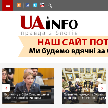
Експослу в США Стефанішиній
Трамп не передасть Україні
обрали запобіжний захід
сотні ракет до Patriot, бо у С
...