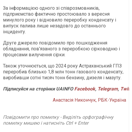
За інформацією одного зі співрозмовників,
підприємство фактично простоювало з вересня
минулого року і відновило переробку конденсату і
випуск палива лише незадовго до останнього
інциденту.
Друге джерело повідомило про пошкодження
обладнання, пов'язаного з переробкою сірководню і
процесами вилучення сірки.
Також уточнюється, що 2024 року Астраханський ГПЗ
переробив близько 1,8 млн тонн газового конденсату,
виробивши сотні тисяч тонн бензину, дизеля і мазуту.
Підписуйся
на
сторінки
UAINFO
Facebook
,
Telegram
,
Twitt
Анастасія Никончук, РБК-Україна
Повідомити про помилку - Виділіть орфографічну
помилку мишею і натисніть Ctrl + Enter