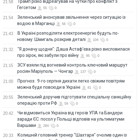
Трамп різко відреагував на чутки про конфлікт з
21:58
Гегсетом
55
0
Зеленський анонсував звільнення через ситуацію із
21:54
водою в Марганці
56
0
В Україні розподіляти електроенергію будуть по-
21:43
новому: Шмигаль розкрив деталі
104
0
"Я доначу щодня": Даша Астаф'єва різко висловилася
21:32
про зірок, які забули про війну
95
0
ЗСУ взяли під вогневий контроль ключовий маршрут
21:15
росіян Маріуполь — Чонгар
137
0
Прогноз: 9-го серпня дихати легко свіжим повітрям
21:00
можна буде повсюди в Україні
81
0
Зеленський доручив підготувати спеціальну санкційну
20:55
операцію проти РФ
59
0
Чи відмовиться Україна від героїв УПА та Бандери
20:42
заради ЄС: посол у Польщі відповів на ультиматуми
Варшави
284
0
Колишній головний тренер "Шахтаря" очолив один із
20:33