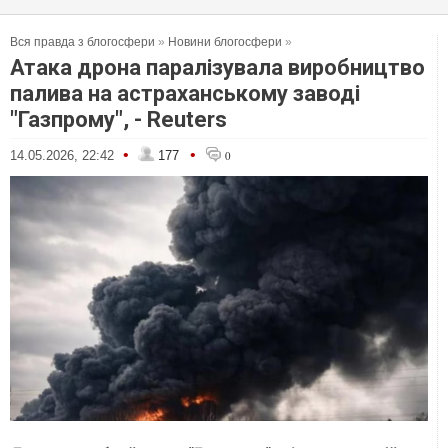
Вся правда з блогосфери
»
Новини блогосфери
»
Атака дрона паралізувала виробництво
палива на астраханському заводі
"Газпрому", - Reuters
•
•
14.05.2026, 22:42
177
0