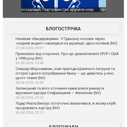
чили нову
Сили оборони уразили Ярославський НПЗ:
Неймар вла
губернатор регіону заявив про наймасштабнішу
"Сантоса".
атаку. ВІДЕО
БЛОГОСТРІЧКА
Називав «бандерівцями». У Гданську чоловік через
«східний акцент» накинувся на українця і двох поляків (NV)
07.08.2026, 00:01
Приховано від сторонніх. Про що домовлялися СРСР і США
у 1990 році (NV)
06.08.2026, 23:48
Слешер Морозивник, нові пригоди Щенячого патруля та
історія одного пограбування банку — що дивитись у кіно
цього тижня (NV)
06.08.2026, 23:36
Зеленський та його оточення намагалися уникнути
вручення підозри Стефанішиній — Железняк (NV)
06.08.2026, 23:24
Лідер Реала Вінісіус остаточно визначився, в якому клубі
продовжить кар'єру (NV)
06.08.2026, 23:12