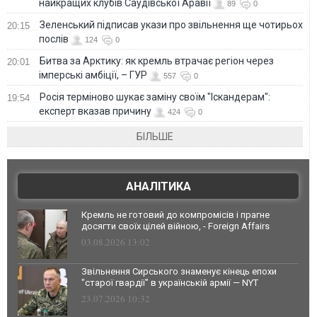
найкращих клубів Саудівської Аравії
89
0
Зеленський підписав укази про звільнення ще чотирьох
20:15
послів
124
0
Битва за Арктику: як кремль втрачає регіон через
20:01
імперські амбіції, – ГУР
557
0
Росія терміново шукає заміну своїм "Іскандерам":
19:54
експерт вказав причину
424
0
БІЛЬШЕ
АНАЛІТИКА
Кремль не готовий до компромісів і прагне
досягти своїх цілей війною, - Foreign Affairs
03.08.2026 13:02
Звільнення Сирського знаменує кінець епохи
"старої гвардії" в українській армії — NYT
23.07.2026 10:32