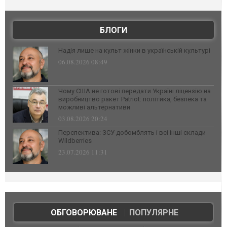
БЛОГИ
Надія лише на культ жінки в українській культурі
06.08.2026 08:49
Чому США не готові передати Україні ліцензію на
виробництво ракет Patriot: політика, безпека та
можливі альтернативи
03.08.2026 20:24
Перспектива: ЗСУ добомблять і всі інші склади
Wildberries
23.07.2026 11:31
ОБГОВОРЮВАНЕ
|
ПОПУЛЯРНЕ