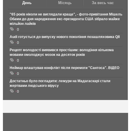
День
Місяць
За весь час
"65 років ніколи не виглядали краще", - фото-привітання Мішель
Обами до дня народження екс-президента США зібрало майже
мільйон лайків
0
Audi готується до випуску нового покоління позашляховика Q8
0
Рецепт молодості виявився простішим: володіння кількома
мовами омолоджує мозок на десяток років
0
Неймар влаштував конфлікт після перемоги "Сантоса". ВІДЕО
0
Достатньо було погладити: лемури на Мадагаскарі стали
жертвами людського вірусу
0