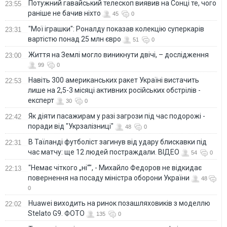
Потужний гавайський телескоп виявив на Сонці те, чого
23:55
раніше не бачив ніхто
45
0
"Мої іграшки": Роналду показав колекцію суперкарів
23:31
вартістю понад 25 млн євро
51
0
Життя на Землі могло виникнути двічі, – дослідження
23:00
99
0
Навіть 300 американських ракет Україні вистачить
22:53
лише на 2,5-3 місяці активних російських обстрілів -
експерт
30
0
Як діяти пасажирам у разі загрози під час подорожі -
22:42
поради від "Укрзалізниці"
48
0
В Таїланді футболіст загинув від удару блискавки під
22:31
час матчу: ще 12 людей постраждали. ВІДЕО
54
0
"Немає чіткого „ні“", - Михайло Федоров не відкидає
22:13
повернення на посаду міністра оборони України
48
0
Huawei виходить на ринок позашляховиків з моделлю
22:02
Stelato G9. ФОТО
135
0