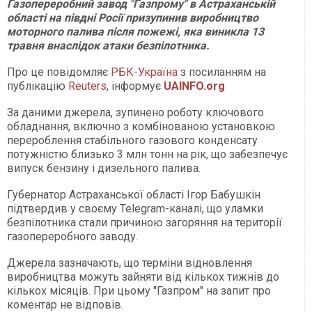
Газопереробний завод "Газпрому" в Астраханській
області на півдні Росії призупинив виробництво
моторного палива після пожежі, яка виникла 13
травня внаслідок атаки безпілотника.
Про це повідомляє
РБК-Україна
з посиланням на
публікацію
Reuters
, інформує
UAINFO.org
За даними джерела, зупинено роботу ключового
обладнання, включно з комбінованою установкою
перероблення стабільного газового конденсату
потужністю близько 3 млн тонн на рік, що забезпечує
випуск бензину і дизельного палива.
Губернатор Астраханської області Ігор Бабушкін
підтвердив у своєму Telegram-каналі, що уламки
безпілотника стали причиною загоряння на території
газопереробного заводу.
Джерела зазначають, що терміни відновлення
виробництва можуть зайняти від кількох тижнів до
кількох місяців. При цьому "Газпром" на запит про
коментар не відповів.