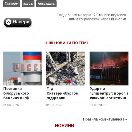
Газпром
завод
Астрахань
Сподобався матеріал? Сміливо поділися
ним в соцмережах через ці кнопки
ІНШІ НОВИНИ ПО ТЕМІ
Поставки
Під
Удар по
білоруського
Єкатеринбургом
"Епіцентру": ворог з
бензину в РФ
підірвали
ключові логістичні
зросли у 25 разів на
директора заводу
центри та завод з
05.08.2026
05.08.2026
05.08.2026
тлі зупинки
БПЛА та автора
виробництв
російських заводів
пропагандистського
керамічної плитки
каналу "Схиблені на
Правила коментування ! »
війні"
НОВИНИ