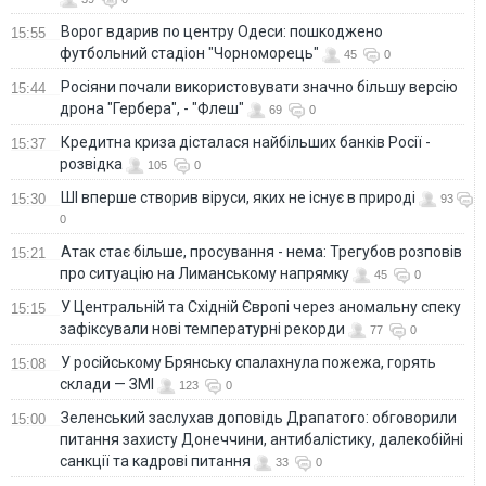
Ворог вдарив по центру Одеси: пошкоджено
15:55
футбольний стадіон "Чорноморець"
45
0
Росіяни почали використовувати значно більшу версію
15:44
дрона "Гербера", - "Флеш"
69
0
Кредитна криза дісталася найбільших банків Росії -
15:37
розвідка
105
0
ШІ вперше створив віруси, яких не існує в природі
15:30
93
0
Атак стає більше, просування - нема: Трегубов розповів
15:21
про ситуацію на Лиманському напрямку
45
0
У Центральній та Східній Європі через аномальну спеку
15:15
зафіксували нові температурні рекорди
77
0
У російському Брянську спалахнула пожежа, горять
15:08
склади — ЗМІ
123
0
Зеленський заслухав доповідь Драпатого: обговорили
15:00
питання захисту Донеччини, антибалістику, далекобійні
санкції та кадрові питання
33
0