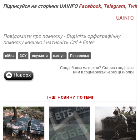
Підписуйся
на
сторінки
UAINFO
Facebook
,
Telegram
,
Twitt
UAINFO
Повідомити про помилку - Виділіть орфографічну
помилку мишею і натисніть Ctrl + Enter
війна
ЗСУ
окупанти
наступ
Покровськ
Сподобався матеріал? Сміливо поділися
ним в соцмережах через ці кнопки
ІНШІ НОВИНИ ПО ТЕМІ