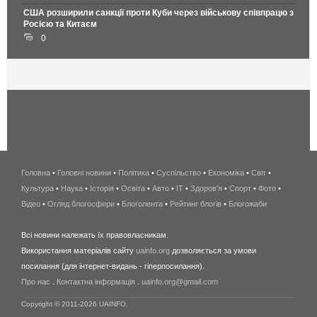
США розширили санкції проти Куби через військову співпрацю з
Росією та Китаєм
0
Головна
•
Головні новини
•
Політика
•
Суспільство
•
Економіка
беспроводной
•
Світ
•
Культура
•
Наука
•
Історія
•
Освіта
•
Авто
•
IT
•
Здоров'я
интернет
•
Спорт
•
Фото
•
Відео
•
Огляд блогосфери
•
Блоголента
•
Рейтинг блогів
киев
•
Блогожаби
и
Всі новини належать їх правовласникам.
область
Використання матеріалів сайту
uainfo.org
дозволяється за умови
wimax
посилання (для інтернет-видань - гіперпосилання).
интернет
Про нас
.
Контактна інформація
.
uainfo.org@gmail.com
в
киеве
Copyright © 2011-2026 UAINFO.
и