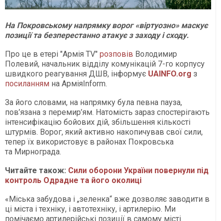
На Покровському напрямку ворог «віртуозно» маскує
позиції та безперестанно атакує з заходу і сходу.
Про це в етері "Армія TV"
розповів
Володимир
Полевий, начальник відділу комунікацій 7-го корпусу
швидкого реагування ДШВ, інформує
UAINFO
.org
з
посиланням
на АрміяInform.
За його словами, на напрямку була певна пауза,
пов’язана з перемир’ям. Натомість зараз спостерігають
інтенсифікацію бойових дій, збільшення кількості
штурмів. Ворог, який активно накопичував свої сили,
тепер їх використовує в районах Покровська
та Мирнограда.
Читайте також:
Сили оборони України повернули під
контроль Одрадне та його околиці
«Міська забудова і „зеленка“ вже дозволяє заводити в
ці міста і техніку, і автотехніку, і артилерію. Ми
помічаємо артилерійські позиції в самому місті.