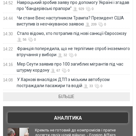
Навроцький зробив заяву про допомогу Україні і згадав
14:52
про "бандерівські прапори"
929
0
Чи стане Венс наступником Трампа? Президент США
14:44
виступив із неочікуваною заявою
209
0
Стало відомо, хто потрапив під нові санкції Євросоюзу
14:30
56
0
Франція попередила, що не терпітиме спроб іноземного
14:22
втручання у вибори
32
0
Мер Сеути заявив про 100 загиблих мігрантів під час
14:16
штурму кордону
67
0
У Харкові внаслідок ДТП з міським автобусом
14:08
постраждали пасажири та водій
33
0
БІЛЬШЕ
АНАЛІТИКА
Кремль не готовий до компромісів і прагне
досягти своїх цілей війною, - Foreign Affairs