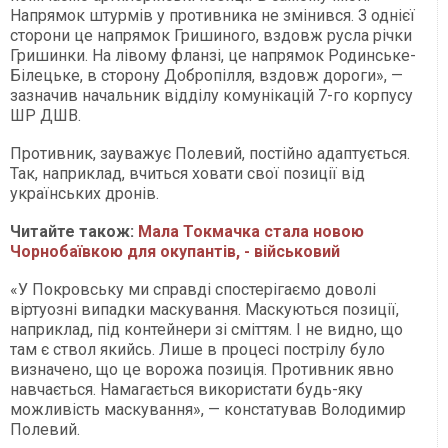
Напрямок штурмів у противника не змінився. З однієї
сторони це напрямок Гришиного, вздовж русла річки
Гришинки. На лівому фланзі, це напрямок Родинське-
Білецьке, в сторону Добропілля, вздовж дороги», —
зазначив начальник відділу комунікацій 7-го корпусу
ШР ДШВ.
Противник, зауважує Полевий, постійно адаптується.
Так, наприклад, вчиться ховати свої позиції від
українських дронів.
Читайте також:
Мала Токмачка стала новою
Чорнобаївкою для окупантів, - військовий
«У Покровську ми справді спостерігаємо доволі
віртуозні випадки маскування. Маскуються позиції,
наприклад, під контейнери зі сміттям. І не видно, що
там є ствол якийсь. Лише в процесі пострілу було
визначено, що це ворожа позиція. Противник явно
навчається. Намагається використати будь-яку
можливість маскування», — констатував Володимир
Полевий.