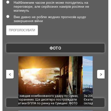
Найближчим часом росія може погодитись на
переговори, але серйозних намірів росіяни не
матимуть
Вже давно не роблю жодних прогнозів щодо
завершення війни
ФОТО
по Сумах,
За 2000 кілометрів від кордону з Україною: в
"Мої іграш
траждали
Єкатеринбурзі після атаки дронів загорівся
суперкарів
ВІДЕО
ині. ФОТО
склад Wildberries. ФОТО. ВІДЕО