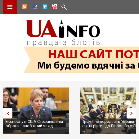
Експослу в США Стефанішиній
Трамп не передасть Україні
обрали запобіжний захід
сотні ракет до Patriot, бо у С
...