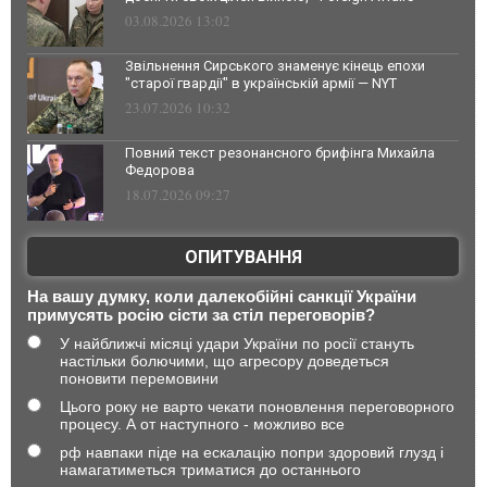
03.08.2026 13:02
Звільнення Сирського знаменує кінець епохи
"старої гвардії" в українській армії — NYT
23.07.2026 10:32
Повний текст резонансного брифінга Михайла
Федорова
18.07.2026 09:27
ОПИТУВАННЯ
На вашу думку, коли далекобійні санкції України
примусять росію сісти за стіл переговорів?
У найближчі місяці удари України по росії стануть
настільки болючими, що агресору доведеться
поновити перемовини
Цього року не варто чекати поновлення переговорного
процесу. А от наступного - можливо все
рф навпаки піде на ескалацію попри здоровий глузд і
намагатиметься триматися до останнього