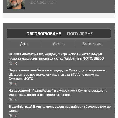
23.07.2026 11:31
ОБГОВОРЮВАНЕ
|
ПОПУЛЯРНЕ
День
Місяць
За весь час
За 2000 кілометрів від кордону з Україною: в Єкатеринбурзі
після атаки дронів загорівся склад Wildberries. ФОТО. ВІДЕО
0
Ворог завдав комбінованого удару по Сумах, двоє поранених.
Ще десятеро постраждали після атаки БПЛА по ринку на
Сумщині. ФОТО
0
На аеродромі "Гвардійське" в окупованому Криму спалахнула
масштабна пожежа на складі пального
0
В адміністрації Вучича анонсували перший візит Зеленського до
Сербії
0