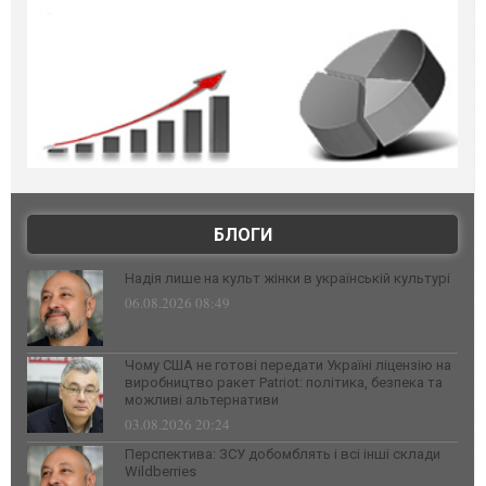
БЛОГИ
Надія лише на культ жінки в українській культурі
06.08.2026 08:49
Чому США не готові передати Україні ліцензію на
виробництво ракет Patriot: політика, безпека та
можливі альтернативи
03.08.2026 20:24
Перспектива: ЗСУ добомблять і всі інші склади
Wildberries