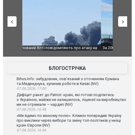
о атаку на
За 2000 кілометрів від кордону з Україною: в
В Таїланді 
го диму.
Єкатеринбурзі після атаки дронів загорівся
блискавки 
склад Wildberries. ФОТО. ВІДЕО
постражда
БЛОГОСТРІЧКА
Bihus.Info: забудовник, пов’язаний з оточенням Єрмака
та Медведчука, зупинив роботи в Києві (NV)
07.08.2026, 17:00
Дефіцит ракет до Patriot: країн, які готові поділитись
з Україною, майже не залишилось, ліцензії на виробництво
ми не отримали — нардеп (NV)
07.08.2026, 16:48
«Ми йдемо по мінному полю». Клімкін попередив Україну
про виклики через вибори та зміну топ-політиків у низці
країн Європи (NV)
07.08.2026, 16:36