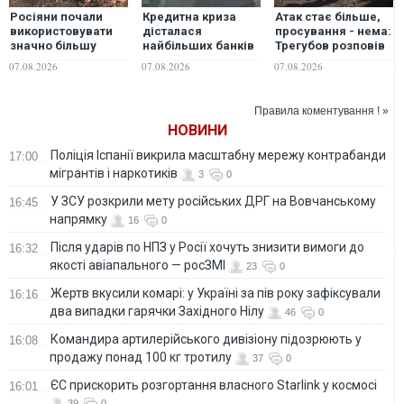
Росіяни почали
Кредитна криза
Атак стає більше,
використовувати
дісталася
просування - нема:
значно більшу
найбільших банків
Трегубов розповів
версію дрона
Росії - розвідка
про ситуацію на
07.08.2026
07.08.2026
07.08.2026
"Гербера", - "Флеш"
Лиманському
напрямку
Правила коментування ! »
НОВИНИ
Поліція Іспанії викрила масштабну мережу контрабанди
17:00
мігрантів і наркотиків
3
0
У ЗСУ розкрили мету російських ДРГ на Вовчанському
16:45
напрямку
16
0
Після ударів по НПЗ у Росії хочуть знизити вимоги до
16:32
якості авіапального — росЗМІ
23
0
Жертв вкусили комарі: у Україні за пів року зафіксували
16:16
два випадки гарячки Західного Нілу
46
0
Командира артилерійського дивізіону підозрюють у
16:08
продажу понад 100 кг тротилу
37
0
ЄС прискорить розгортання власного Starlink у космосі
16:01
39
0