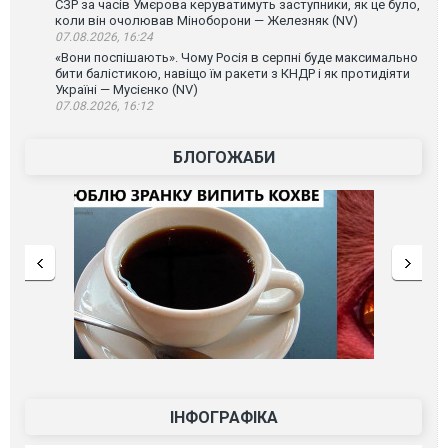
СЗР за часів Умєрова керуватимуть заступники, як це було,
коли він очолював Міноборони — Железняк (NV)
07.08.2026, 16:24
«Вони поспішають». Чому Росія в серпні буде максимально
бити балістикою, навіщо їм ракети з КНДР і як протидіяти
Україні — Мусієнко (NV)
07.08.2026, 16:12
БЛОГОЖАБИ
ІНФОГРАФІКА