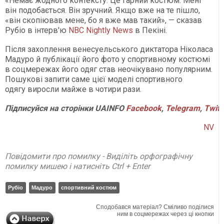
«Немає жодного контексту. Це гарний костюм. Мені
він подобається. Він зручний. Якщо вже на те пішло,
«він скопіював мене, бо я вже мав такий», — сказав
Рубіо в інтерв'ю
NBC Nightly News
в Пекіні.
Після захоплення венесуельського диктатора Ніколаса
Мадуро й публікації його фото у спортивному костюмі
в соцмережах його одяг став неочікувано популярним.
Пошукові запити саме цієї моделі спортивного
одягу виросли майже в чотири рази.
Підписуйся
на
сторінки
UAINFO
Facebook
,
Telegram
,
Twitt
NV
Повідомити про помилку - Виділіть орфографічну
помилку мишею і натисніть Ctrl + Enter
Рубіо
Мадуро
спортивний костюм
Сподобався матеріал? Сміливо поділися
ним в соцмережах через ці кнопки