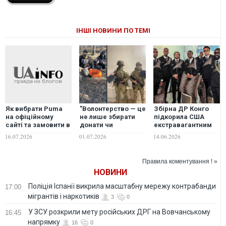
ІНШІ НОВИНИ ПО ТЕМІ
"Волонтерство — це
Збірна ДР Конго
Як вибрати Puma
не лише збирати
підкорила США
на офіційному
донати чи
екстравагантним
сайті та замовити в
передавати
прибуттям на
Україну
01.07.2026
14.06.2026
16.07.2026
допомогу. Це дуже
ЧС-2026
часто вкладання
власних ресурсів":
Правила коментування ! »
черговий звіт БО
НОВИНИ
"Легіт". ФОТО
Поліція Іспанії викрила масштабну мережу контрабанди
17:00
мігрантів і наркотиків
3
0
У ЗСУ розкрили мету російських ДРГ на Вовчанському
16:45
напрямку
16
0