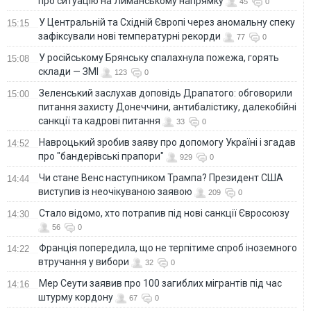
про ситуацію на Лиманському напрямку
45
0
У Центральній та Східній Європі через аномальну спеку
15:15
зафіксували нові температурні рекорди
77
0
У російському Брянську спалахнула пожежа, горять
15:08
склади — ЗМІ
123
0
Зеленський заслухав доповідь Драпатого: обговорили
15:00
питання захисту Донеччини, антибалістику, далекобійні
санкції та кадрові питання
33
0
Навроцький зробив заяву про допомогу Україні і згадав
14:52
про "бандерівські прапори"
929
0
Чи стане Венс наступником Трампа? Президент США
14:44
виступив із неочікуваною заявою
209
0
Стало відомо, хто потрапив під нові санкції Євросоюзу
14:30
56
0
Франція попередила, що не терпітиме спроб іноземного
14:22
втручання у вибори
32
0
Мер Сеути заявив про 100 загиблих мігрантів під час
14:16
штурму кордону
67
0