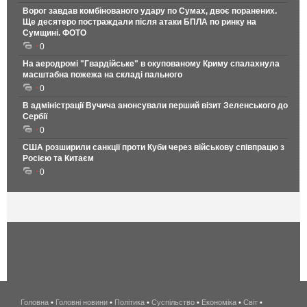
Ворог завдав комбінованого удару по Сумах, двоє поранених.
Ще десятеро постраждали після атаки БПЛА по ринку на
Сумщині. ФОТО
0
На аеродромі "Гвардійське" в окупованому Криму спалахнула
масштабна пожежа на складі пального
0
В адміністрації Вучича анонсували перший візит Зеленського до
Сербії
0
США розширили санкції проти Куби через військову співпрацю з
Росією та Китаєм
0
Головна
•
Головні новини
•
Політика
•
Суспільство
•
Економіка
беспроводной
•
Світ
•