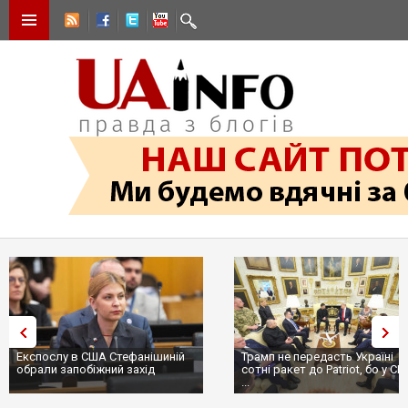
Експослу в США Стефанішиній
Трамп не передасть Україні
обрали запобіжний захід
сотні ракет до Patriot, бо у С
...