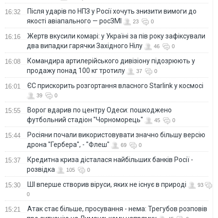
Після ударів по НПЗ у Росії хочуть знизити вимоги до
16:32
якості авіапального — росЗМІ
23
0
Жертв вкусили комарі: у Україні за пів року зафіксували
16:16
два випадки гарячки Західного Нілу
46
0
Командира артилерійського дивізіону підозрюють у
16:08
продажу понад 100 кг тротилу
37
0
ЄС прискорить розгортання власного Starlink у космосі
16:01
39
0
Ворог вдарив по центру Одеси: пошкоджено
15:55
футбольний стадіон "Чорноморець"
45
0
Росіяни почали використовувати значно більшу версію
15:44
дрона "Гербера", - "Флеш"
69
0
Кредитна криза дісталася найбільших банків Росії -
15:37
розвідка
105
0
ШІ вперше створив віруси, яких не існує в природі
15:30
93
0
Атак стає більше, просування - нема: Трегубов розповів
15:21