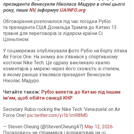
президента Венесуели Ніколаса Мадуро в січні цього
року, пише
NV
, інформує
UAINFO.org
Обговорення розпочалося під час поїздки Рубіо
та президента США Дональда Трампа до Китаю 13
травня для переговорів із лідером країни Сі
Цзіньпіном.
У соцмережах опублікували фото Рубіо на борту літака
Air Force One. На знімку він з’явився у спортивному
костюмі Nike Tech. Це одразу викликало хвилю
коментарів у мережі через його схожість зі стилем,
в якому раніше з’являвся президент Венесуели
Ніколас Мадуро.
Читайте також:
Рубіо вилетів до Китаю під іншим
ім'ям, щоб обійти санкції КНР
Secretary Rubio rocking the Nike Tech ‘Venezuela’ on Air
Force One!
pic.twitter.com/yi1b1mR8M0
— Steven Cheung (@StevenCheung47)
May 12, 2026
Посадовець не стримався і відреагував на ці