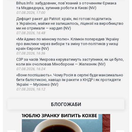
Bihus.Info: забудовник, пов’язаний з оточенням Єрмака
та Медведчука, зупинив роботи в Києві (NV)
07.08.2026, 17:00
Дефіцит ракет до Patriot: країн, які готові поділитись
з Україною, майже не залишилось, ліцензії на виробництво
ми не отримали — нардеп (NV)
07.08.2026, 16:48
«Ми йдемо по мінному полю». Клімкін попередив Україну
про виклики через вибори та зміну топ-політиків у низці
країн Європи (NV)
07.08.2026, 16:36
СЗР за часів Умєрова керуватимуть заступники, як це було,
коли він очолював Міноборони — Железняк (NV)
07.08.2026, 16:24
«Вони поспішають». Чому Росія в серпні буде максимально
бити балістикою, навіщо їм ракети з КНДР і як протидіяти
Україні — Мусієнко (NV)
07.08.2026, 16:12
БЛОГОЖАБИ