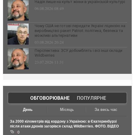
Надія лише на культ жінки в українській культурі
06.08.2026 08:49
Чому США не готові передати Україні ліцензію на
виробництво ракет Patriot: політика, безпека та
можливі альтернативи
03.08.2026 20:24
Перспектива: ЗСУ добомблять і всі інші склади
Wildberries
23.07.2026 11:31
ОБГОВОРЮВАНЕ
|
ПОПУЛЯРНЕ
День
Місяць
За весь час
За 2000 кілометрів від кордону з Україною: в Єкатеринбурзі
після атаки дронів загорівся склад Wildberries. ФОТО. ВІДЕО
0