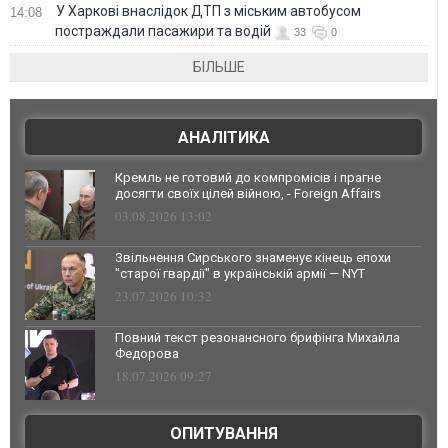
У Харкові внаслідок ДТП з міським автобусом
14:08
постраждали пасажири та водій
33
0
БІЛЬШЕ
АНАЛІТИКА
Кремль не готовий до компромісів і прагне
досягти своїх цілей війною, - Foreign Affairs
03.08.2026 13:02
Звільнення Сирського знаменує кінець епохи
"старої гвардії" в українській армії — NYT
23.07.2026 10:32
Повний текст резонансного брифінга Михайла
Федорова
18.07.2026 09:27
ОПИТУВАННЯ