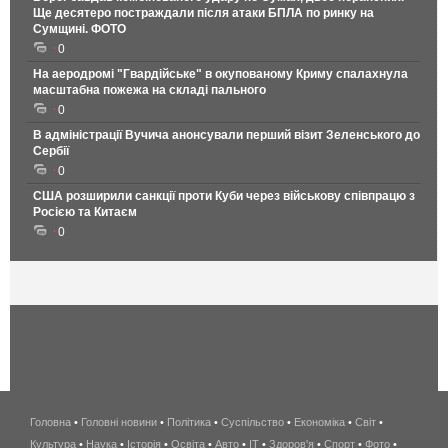
Ще десятеро постраждали після атаки БПЛА по ринку на
Сумщині. ФОТО
0
На аеродромі "Гвардійське" в окупованому Криму спалахнула
масштабна пожежа на складі пального
0
В адміністрації Вучича анонсували перший візит Зеленського до
Сербії
0
США розширили санкції проти Куби через військову співпрацю з
Росією та Китаєм
0
Головна
•
Головні новини
•
Політика
•
Суспільство
•
Економіка
беспроводной
•
Світ
•
Культура
•
Наука
•
Історія
•
Освіта
•
Авто
•
IT
•
Здоров'я
интернет
•
Спорт
•
Фото
•