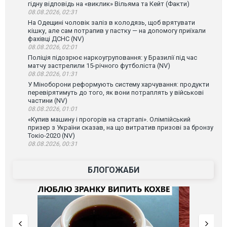
гідну відповідь на «виклик» Вільяма та Кейт (Факти)
08.08.2026, 02:31
На Одещині чоловік заліз в колодязь, щоб врятувати
кішку, але сам потрапив у пастку — на допомогу приїхали
фахівці ДСНС (NV)
08.08.2026, 02:01
Поліція підозрює наркоугруповання: у Бразилії під час
матчу застрелили 15-річного футболіста (NV)
08.08.2026, 01:31
У Міноборони реформують систему харчування: продукти
перевірятимуть до того, як вони потраплять у військові
частини (NV)
08.08.2026, 01:01
«Купив машину і прогорів на стартапі». Олімпійський
призер з України сказав, на що витратив призові за бронзу
Токіо-2020 (NV)
08.08.2026, 00:31
БЛОГОЖАБИ