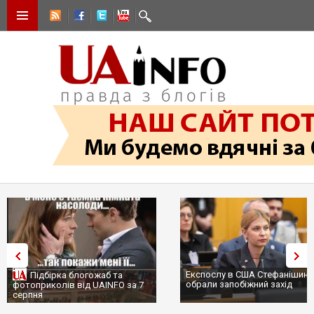
Експослу в США Стефанішині
Підбірка блогожаб та
обрали запобіжний захід
фотоприколів від UAINFO за 7
серпня