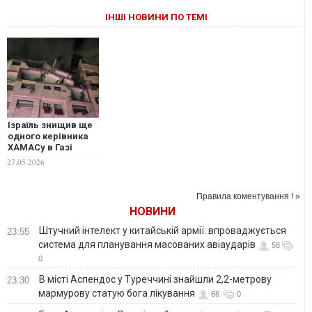
ІНШІ НОВИНИ ПО ТЕМІ
Ізраїль знищив ще
одного керівника
ХАМАСу в Газі
27.05.2026
Правила коментування ! »
НОВИНИ
Штучний інтелект у китайській армії: впроваджується
23:55
система для планування масованих авіаударів
58
0
В місті Аспендос у Туреччині знайшли 2,2-метрову
23:30
мармурову статую бога лікування
66
0