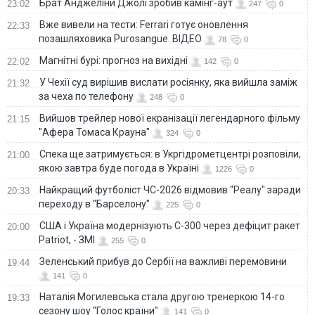
Брат Анджеліни Джолі зробив камінг-аут
23:02
247
0
Вже вивели на тести: Ferrari готує оновлення
22:33
позашляховика Purosangue. ВІДЕО
78
0
Магнітні бурі: прогноз на вихідні
22:02
142
0
У Чехії суд вирішив вислати росіянку, яка вийшла заміж
21:32
за чеха по телефону
248
0
Вийшов трейлер нової екранізації легендарного фільму
21:15
"Афера Томаса Крауна"
324
0
Спека ще затримується: в Укргідрометцентрі розповіли,
21:00
якою завтра буде погода в Україні
1226
0
Найкращий футболіст ЧС-2026 відмовив "Реалу" заради
20:33
переходу в "Барселону"
225
0
США і Україна модернізують С-300 через дефіцит ракет
20:00
Patriot, - ЗМІ
255
0
Зеленський прибув до Сербії на важливі перемовини
19:44
141
0
Наталія Могилевська стала другою тренеркою 14-го
19:33
сезону шоу "Голос країни"
141
0