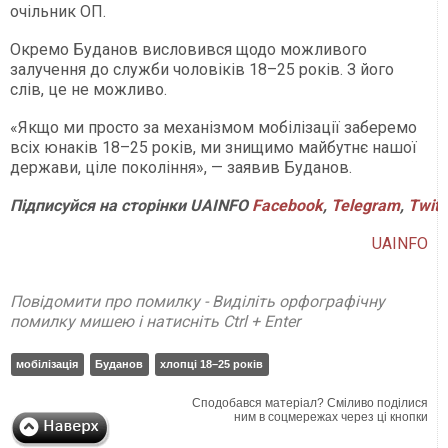
очільник ОП.
Окремо Буданов висловився щодо можливого
залучення до служби чоловіків 18–25 років. З його
слів, це не можливо.
«Якщо ми просто за механізмом мобілізації заберемо
всіх юнаків 18–25 років, ми знищимо майбутнє нашої
держави, ціле покоління», — заявив Буданов.
Підписуйся
на
сторінки
UAINFO
Facebook
,
Telegram
,
Twitt
UAINFO
Повідомити про помилку - Виділіть орфографічну
помилку мишею і натисніть Ctrl + Enter
мобілізація
Буданов
хлопці 18–25 років
Сподобався матеріал? Сміливо поділися
ним в соцмережах через ці кнопки