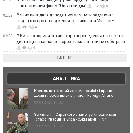
03:28
фантастичний фільм "Останній дім"
172
0
У яких випадках доведеться замінити радянське
02:22
свідоцтво про народження: роз'яснення Мін'юсту
344
0
У Києві створили петицію про переведення всіх шкіл на
01:28
дистанціне навчання через посилення нічних обстрілів
69
0
БІЛЬШЕ
АНАЛІТИКА
Кремль не готовий до компромісів і прагне
досягти своїх цілей війною, - Foreign Affairs
03.08.2026 13:02
Звільнення Сирського знаменує кінець епохи
"старої гвардії" в українській армії — NYT
23.07.2026 10:32