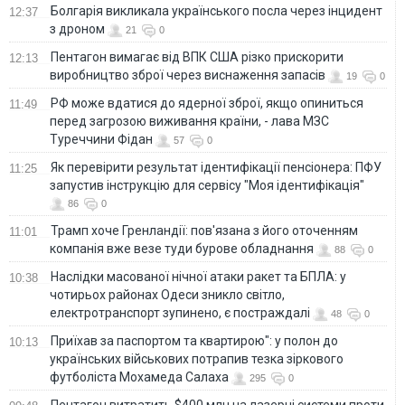
Болгарія викликала українського посла через інцидент
12:37
з дроном
21
0
Пентагон вимагає від ВПК США різко прискорити
12:13
виробництво зброї через виснаження запасів
19
0
РФ може вдатися до ядерної зброї, якщо опиниться
11:49
перед загрозою виживання країни, - лава МЗС
Туреччини Фідан
57
0
Як перевірити результат ідентифікації пенсіонера: ПФУ
11:25
запустив інструкцію для сервісу "Моя ідентифікація"
86
0
Трамп хоче Гренландії: пов'язана з його оточенням
11:01
компанія вже везе туди бурове обладнання
88
0
Наслідки масованої нічної атаки ракет та БПЛА: у
10:38
чотирьох районах Одеси зникло світло,
електротранспорт зупинено, є постраждалі
48
0
Приїхав за паспортом та квартирою": у полон до
10:13
українських військових потрапив тезка зіркового
футболіста Мохамеда Салаха
295
0
Пентагон витратить $400 млн на лазерні системи проти