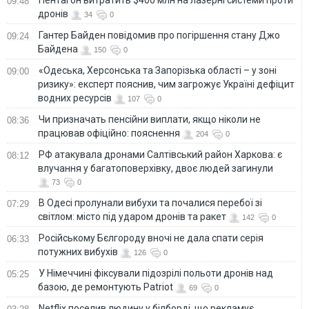
09:48
дронів
34
0
Гантер Байден повідомив про погіршення стану Джо
09:24
Байдена
150
0
«Одеська, Херсонська та Запорізька області – у зоні
09:00
ризику»: експерт пояснив, чим загрожує Україні дефіцит
водних ресурсів
107
0
Чи призначать пенсійни виплати, якщо ніколи не
08:36
працював офіційно: пояснення
204
0
РФ атакувала дронами Салтівський район Харкова: є
08:12
влучання у багатоповерхівку, двоє людей загинули
73
0
В Одесі пролунали вибухи та почалися перебої зі
07:29
світлом: місто під ударом дронів та ракет
142
0
Російському Бєлгороду вночі не дала спати серія
06:33
потужних вибухів
126
0
У Німеччині фіксували підозрілі польоти дронів над
05:25
базою, де ремонтують Patriot
69
0
Netflix поселив людину у білборді, що рекламує