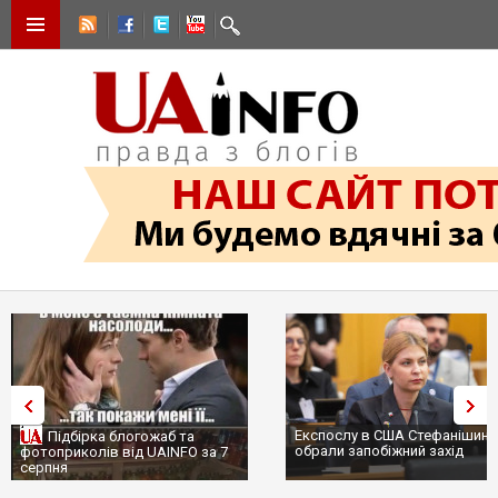
Експослу в США Стефанішині
Підбірка блогожаб та
обрали запобіжний захід
фотоприколів від UAINFO за 7
серпня