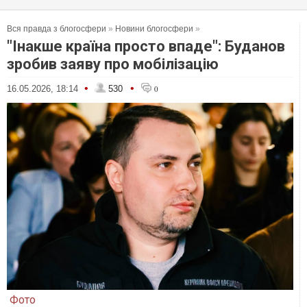
Вся правда з блогосфери
»
Новини блогосфери
»
"Інакше країна просто впаде": Буданов
зробив заяву про мобілізацію
•
•
16.05.2026, 18:14
530
0
Фото