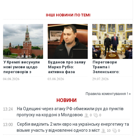
ІНШІ НОВИНИ ПО ТЕМІ
У Кремлі висунули
Буданов про заяву
Переговори
нові умови щодо
Марко Рубіо:
Трампа і
переговорів з
активна фаза
Зеленського:
Україною
переговорів на
важливі деталі, -
04.08.2026
03.08.2026
29.07.2026
паузі, але процес
Володимир
триває
Фесенко
Правила коментування ! »
НОВИНИ
На Одещині через атаку РФ обмежили рух до пунктів
13:24
пропуску на кордоні з Молдовою
0
0
Сербія виділить 2 млн євро на українську енергетику та
13:00
візьме участь у відновленні одного з міст
10
0