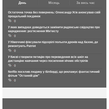
День
Місяць
За весь час
Остаточна точка без повернень: Олександр Усік анонсував свій
прощальний поєдинок
0
У яких випадках доведеться замінити радянське свідоцтво про
народження: роз'яснення Мін'юсту
0
У Німеччині фіксували підозрілі польоти дронів над базою, де
ремонтують Patriot
0
У Києві створили петицію про переведення всіх шкіл на
дистанціне навчання через посилення нічних обстрілів
0
Netflix поселив людину у білборді, що рекламує фантастичний
фільм "Останній дім"
0