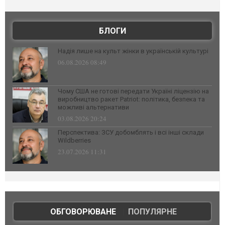
БЛОГИ
Надія лише на культ жінки в українській культурі
06.08.2026 08:49
Чому США не готові передати Україні ліцензію на
виробництво ракет Patriot: політика, безпека та
можливі альтернативи
03.08.2026 20:24
Перспектива: ЗСУ добомблять і всі інші склади
Wildberries
23.07.2026 11:31
ОБГОВОРЮВАНЕ
|
ПОПУЛЯРНЕ