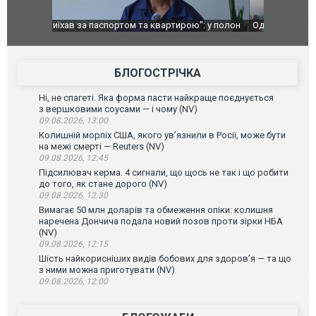
": у полон
Одесу накрила потужна злива з градом та
Вже вивели 
в тезка
ураганним вітром
позашляхов
лаха
БЛОГОСТРІЧКА
Ні, не спагеті. Яка форма пасти найкраще поєднується
з вершковими соусами — і чому (NV)
09.08.2026, 13:00
Колишній морпіх США, якого ув’язнили в Росії, може бути
на межі смерті — Reuters (NV)
09.08.2026, 12:45
Підсилювач керма. 4 сигнали, що щось не так і що робити
до того, як стане дорого (NV)
09.08.2026, 12:30
Вимагає 50 млн доларів та обмеження опіки: колишня
наречена Дончича подала новий позов проти зірки НБА
(NV)
09.08.2026, 12:15
Шість найкорисніших видів бобових для здоров’я — та що
з ними можна приготувати (NV)
09.08.2026, 12:00