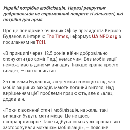
Україні потрібна мобілізація. Наразі рекрутинг
добровольців не спроможний покрити ті кількості, які
потрібні для армії.
Про це повідомив очільник Офісу президента Кирило
Буданов в інтерв’ю
The Times
, інформує
UAINFO.org
з
посиланням на
ТСН
.
«В принципі через 12,5 років війни добровільно
спонукати (до армії Ред.) немає чим. Без мобілізації
неможливо в даному випадку. Інакше країна просто
впаде», — наголосив він.
За словами Буданова, «перегини на місцях» під час
мобілізаційних заходів мають поганий вигляд. Над
вирішенням цієї проблеми працюють, але є «але»,
додав він.
«Поки є воєнний стан і мобілізація, на жаль, такі
випадки будуть мати місце. Це не щось
екстраординарне. Таке відбувалося в усіх країнах, які
застосовували механізм мобілізації», — пояснив