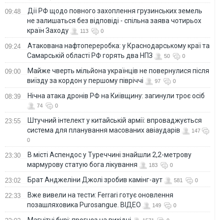
Дії РФ щодо повного захоплення грузинських земель
09:48
не залишаться без відповіді - спільна заява чотирьох
країн Заходу
113
0
Атакована нафтопереробка: у Краснодарському краї та
09:24
Самарській області РФ горять два НПЗ
50
0
Майже чверть мільйона українців не повернулися після
09:00
виїзду за кордон у першому півріччі
97
0
Нічна атака дронів РФ на Київщину: загинули троє осіб
08:39
74
0
Штучний інтелект у китайській армії: впроваджується
23:55
система для планування масованих авіаударів
147
0
В місті Аспендос у Туреччині знайшли 2,2-метрову
23:30
мармурову статую бога лікування
183
0
Брат Анджеліни Джолі зробив камінг-аут
23:02
581
0
Вже вивели на тести: Ferrari готує оновлення
22:33
позашляховика Purosangue. ВІДЕО
149
0
Магнітні бурі: прогноз на вихідні