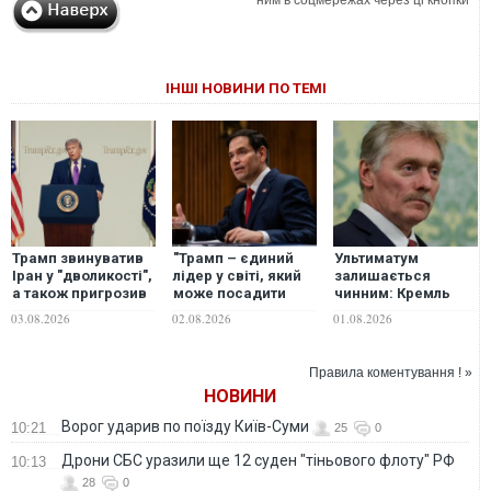
ним в соцмережах через ці кнопки
ІНШІ НОВИНИ ПО ТЕМІ
Трамп звинуватив
"Трамп – єдиний
Ультиматум
Іран у "дволикості",
лідер у світі, який
залишається
а також пригрозив
може посадити
чинним: Кремль
"повною
Росію та Україну за
відповів на
03.08.2026
02.08.2026
01.08.2026
капітуляцією" і
стіл переговорів", -
пропозиції Марко
ядерним
Рубіо
Рубіо розпочати
роззброєнням
переговори
Правила коментування ! »
НОВИНИ
Ворог ударив по поїзду Київ-Суми
10:21
25
0
Дрони СБС уразили ще 12 суден "тіньового флоту" РФ
10:13
28
0