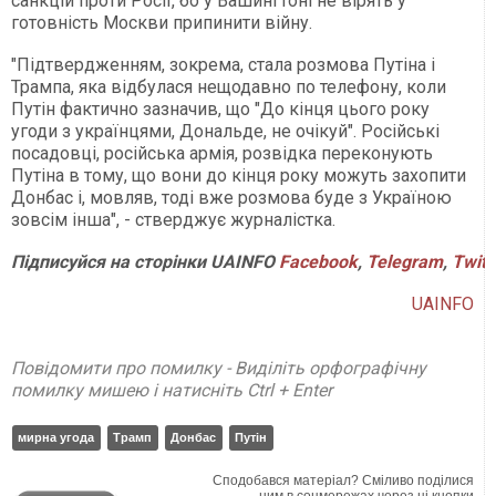
санкцій проти Росії, бо у Вашингтоні не вірять у
готовність Москви припинити війну.
"Підтвердженням, зокрема, стала розмова Путіна і
Трампа, яка відбулася нещодавно по телефону, коли
Путін фактично зазначив, що "До кінця цього року
угоди з українцями, Дональде, не очікуй". Російські
посадовці, російська армія, розвідка переконують
Путіна в тому, що вони до кінця року можуть захопити
Донбас і, мовляв, тоді вже розмова буде з Україною
зовсім інша", - стверджує журналістка.
Підписуйся
на
сторінки
UAINFO
Facebook
,
Telegram
,
Twitt
UAINFO
Повідомити про помилку - Виділіть орфографічну
помилку мишею і натисніть Ctrl + Enter
мирна угода
Трамп
Донбас
Путін
Сподобався матеріал? Сміливо поділися