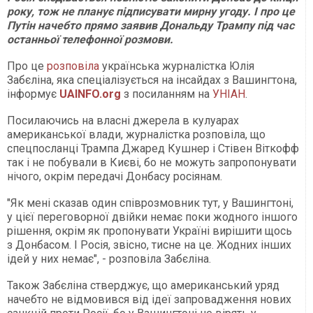
року, тож не планує підписувати мирну угоду. І про це
Путін начебто прямо заявив Дональду Трампу під час
останньої телефонної розмови.
Про це
розповіла
українська журналістка Юлія
Забєліна, яка спеціалізується на інсайдах з Вашингтона,
інформує
UAINFO.org
з посиланням на
УНІАН
.
Посилаючись на власні джерела в кулуарах
американської влади, журналістка розповіла, що
спецпосланці Трампа Джаред Кушнер і Стівен Віткофф
так і не побували в Києві, бо не можуть запропонувати
нічого, окрім передачі Донбасу росіянам.
"Як мені сказав один співрозмовник тут, у Вашингтоні,
у цієї переговорної двійки немає поки жодного іншого
рішення, окрім як пропонувати Україні вирішити щось
з Донбасом. І Росія, звісно, тисне на це. Жодних інших
ідей у них немає", - розповіла Забєліна.
Також Забєліна стверджує, що американський уряд
начебто не відмовився від ідеї запровадження нових