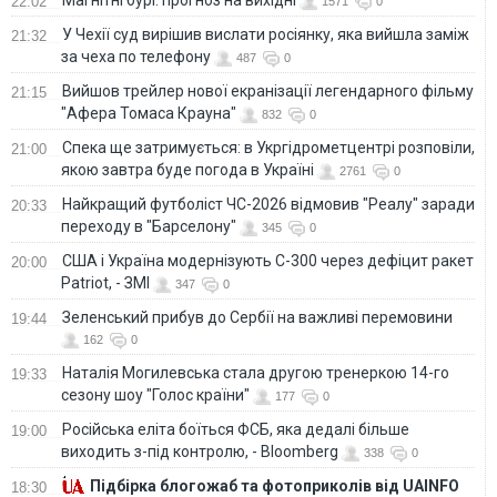
22:02
1571
0
У Чехії суд вирішив вислати росіянку, яка вийшла заміж
21:32
за чеха по телефону
487
0
Вийшов трейлер нової екранізації легендарного фільму
21:15
"Афера Томаса Крауна"
832
0
Спека ще затримується: в Укргідрометцентрі розповіли,
21:00
якою завтра буде погода в Україні
2761
0
Найкращий футболіст ЧС-2026 відмовив "Реалу" заради
20:33
переходу в "Барселону"
345
0
США і Україна модернізують С-300 через дефіцит ракет
20:00
Patriot, - ЗМІ
347
0
Зеленський прибув до Сербії на важливі перемовини
19:44
162
0
Наталія Могилевська стала другою тренеркою 14-го
19:33
сезону шоу "Голос країни"
177
0
Російська еліта боїться ФСБ, яка дедалі більше
19:00
виходить з-під контролю, - Bloomberg
338
0
Підбірка блогожаб та фотоприколів від UAINFO
18:30