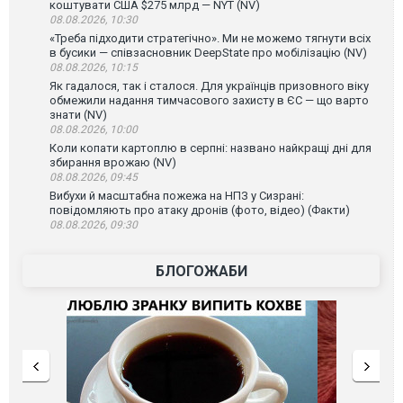
коштувати США $275 млрд — NYT (NV)
08.08.2026, 10:30
«Треба підходити стратегічно». Ми не можемо тягнути всіх
в бусики — співзасновник DeepState про мобілізацію (NV)
08.08.2026, 10:15
Як гадалося, так і сталося. Для українців призовного віку
обмежили надання тимчасового захисту в ЄС — що варто
знати (NV)
08.08.2026, 10:00
Коли копати картоплю в серпні: названо найкращі дні для
збирання врожаю (NV)
08.08.2026, 09:45
Вибухи й масштабна пожежа на НПЗ у Сизрані:
повідомляють про атаку дронів (фото, відео) (Факти)
08.08.2026, 09:30
БЛОГОЖАБИ