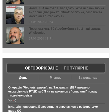
Чому США не готові передати Україні ліцензію на
виробництво ракет Patriot: політика, безпека та
можливі альтернативи
03.08.2026 20:24
Перспектива: ЗСУ добомблять і всі інші склади
Wildberries
23.07.2026 11:31
ОБГОВОРЮВАНЕ
|
ПОПУЛЯРНЕ
День
Місяць
За весь час
Операція "Чесний призов": на Закарпатті ДБР викрило
екскерівників РТЦК та СП на незаконному "списанні" понад
тисячі чоловіків
0
Ісландія попросила Брюссель не втручатися у референдум
щодо ЄС