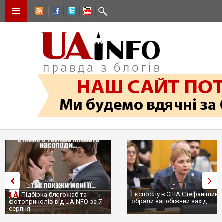
Експослу в США Стефанішині
Підбірка блогожаб та
обрали запобіжний захід
фотоприколів від UAINFO за 7
серпня