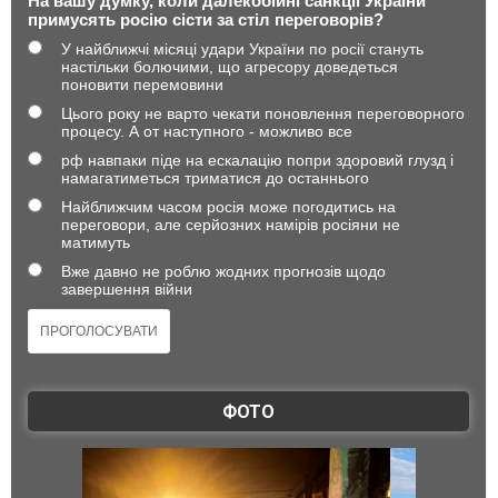
На вашу думку, коли далекобійні санкції України
примусять росію сісти за стіл переговорів?
У найближчі місяці удари України по росії стануть
настільки болючими, що агресору доведеться
поновити перемовини
Цього року не варто чекати поновлення переговорного
процесу. А от наступного - можливо все
рф навпаки піде на ескалацію попри здоровий глузд і
намагатиметься триматися до останнього
Найближчим часом росія може погодитись на
переговори, але серйозних намірів росіяни не
матимуть
Вже давно не роблю жодних прогнозів щодо
завершення війни
ФОТО