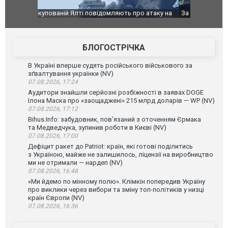
о атаку на
За 2000 кілометрів від кордону з Україною: в
В Таїланді 
го диму.
Єкатеринбурзі після атаки дронів загорівся
блискавки 
склад Wildberries. ФОТО. ВІДЕО
постражда
БЛОГОСТРІЧКА
В Україні вперше судять російського військового за
зґвалтування українки (NV)
07.08.2026, 17:24
Аудитори знайшли серйозні розбіжності в заявах DOGE
Ілона Маска про «заощаджені» 215 млрд доларів — WP (NV)
07.08.2026, 17:12
Bihus.Info: забудовник, пов’язаний з оточенням Єрмака
та Медведчука, зупинив роботи в Києві (NV)
07.08.2026, 17:00
Дефіцит ракет до Patriot: країн, які готові поділитись
з Україною, майже не залишилось, ліцензії на виробництво
ми не отримали — нардеп (NV)
07.08.2026, 16:48
«Ми йдемо по мінному полю». Клімкін попередив Україну
про виклики через вибори та зміну топ-політиків у низці
країн Європи (NV)
07.08.2026, 16:36