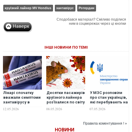
круїзний лайнер MV Hondius
хантавірус
Ротердам
Сподобався матеріал? Сміливо поділися
ним в соцмережах через ці кнопки
ІНШІ НОВИНИ ПО ТЕМІ
Лікарі спочатку
Десятки пасажирів
У МЗС розповіли
вважали симптоми
круїзного лайнера
про стан українців,
хантавірусу в
роз'їхалися по світу
які перебувають на
пасажирки на
ще до виявлення
борту лайнера з
12.05.2026
08.05.2026
07.05.2026
круїзному лайнері
хантавірусу, - AP
хантавірусом
"нервовим
напруженням"
Правила коментування ! »
НОВИНИ