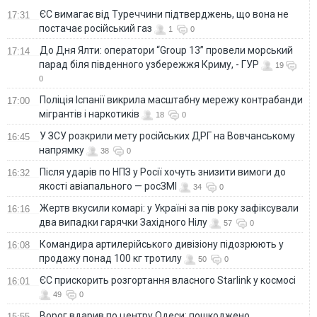
ЄС вимагає від Туреччини підтверджень, що вона не
17:31
постачає російський газ
1
0
До Дня Ялти: оператори “Group 13” провели морський
17:14
парад біля південного узбережжя Криму, - ГУР
19
0
Поліція Іспанії викрила масштабну мережу контрабанди
17:00
мігрантів і наркотиків
18
0
У ЗСУ розкрили мету російських ДРГ на Вовчанському
16:45
напрямку
38
0
Після ударів по НПЗ у Росії хочуть знизити вимоги до
16:32
якості авіапального — росЗМІ
34
0
Жертв вкусили комарі: у Україні за пів року зафіксували
16:16
два випадки гарячки Західного Нілу
57
0
Командира артилерійського дивізіону підозрюють у
16:08
продажу понад 100 кг тротилу
50
0
ЄС прискорить розгортання власного Starlink у космосі
16:01
49
0
Ворог вдарив по центру Одеси: пошкоджено
15:55