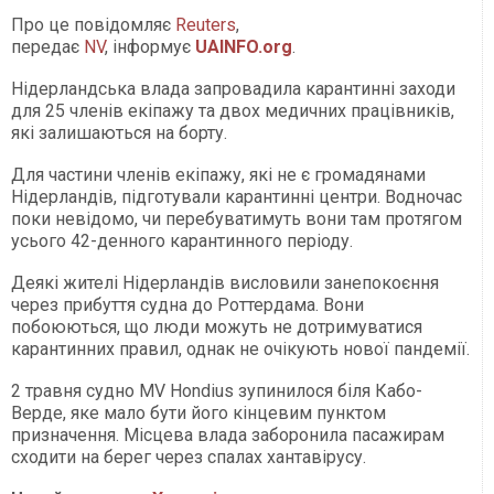
Про це повідомляє
Reuters
,
передає
NV
, інформує
UAINFO.org
.
Нідерландська влада запровадила карантинні заходи
для 25 членів екіпажу та двох медичних працівників,
які залишаються на борту.
Для частини членів екіпажу, які не є громадянами
Нідерландів, підготували карантинні центри. Водночас
поки невідомо, чи перебуватимуть вони там протягом
усього 42-денного карантинного періоду.
Деякі жителі Нідерландів висловили занепокоєння
через прибуття судна до Роттердама. Вони
побоюються, що люди можуть не дотримуватися
карантинних правил, однак не очікують нової пандемії.
2 травня судно MV Hondius зупинилося біля Кабо-
Верде, яке мало бути його кінцевим пунктом
призначення. Місцева влада заборонила пасажирам
сходити на берег через спалах хантавірусу.