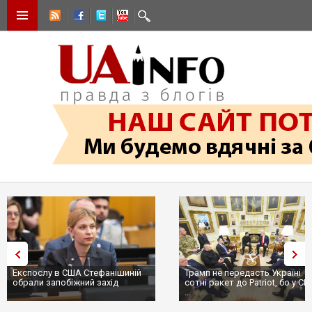
Експослу в США Стефанішиній
Трамп не передасть Україні
обрали запобіжний захід
сотні ракет до Patriot, бо у С
...