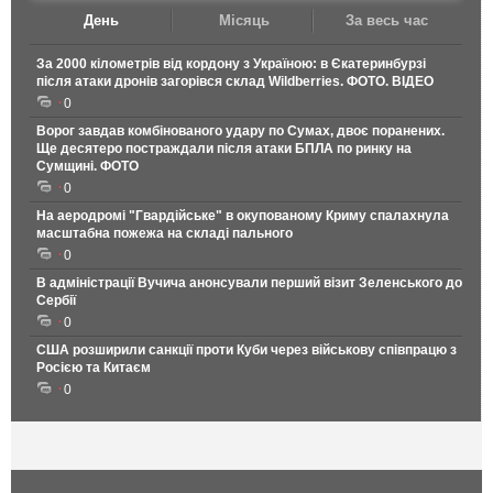
День
Місяць
За весь час
За 2000 кілометрів від кордону з Україною: в Єкатеринбурзі
після атаки дронів загорівся склад Wildberries. ФОТО. ВІДЕО
0
Ворог завдав комбінованого удару по Сумах, двоє поранених.
Ще десятеро постраждали після атаки БПЛА по ринку на
Сумщині. ФОТО
0
На аеродромі "Гвардійське" в окупованому Криму спалахнула
масштабна пожежа на складі пального
0
В адміністрації Вучича анонсували перший візит Зеленського до
Сербії
0
США розширили санкції проти Куби через військову співпрацю з
Росією та Китаєм
0