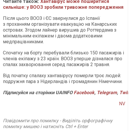
Читайте також:
Хантавірус може поширитися
сильніше: у ВООЗ зробили тривожне попередження
Після цього ВООЗ і ЄС звернулися до Іспанії
з проханням організувати евакуацію на Канарських
островах. Згодом лайнер вирушив до Роттердама з
мінімальним екіпажем і двома додатковими
медпрацівниками.
Спочатку на борту перебували близько 150 пасажирів і
членів екіпажу з 23 країн. ВООЗ уперше дізналася про
спалах захворювання серед пасажирів 2 травня.
Від початку спалаху хантавірусу померли троє людей:
подружня пара з Нідерландів і громадянин Німеччини.
Підписуйся
на
сторінки
UAINFO
Facebook
,
Telegram
,
Twitt
NV
Повідомити про помилку - Виділіть орфографічну
помилку мишею і натисніть Ctrl + Enter