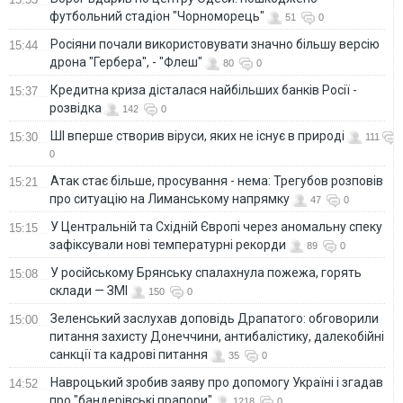
футбольний стадіон "Чорноморець"
51
0
Росіяни почали використовувати значно більшу версію
15:44
дрона "Гербера", - "Флеш"
80
0
Кредитна криза дісталася найбільших банків Росії -
15:37
розвідка
142
0
ШІ вперше створив віруси, яких не існує в природі
15:30
111
0
Атак стає більше, просування - нема: Трегубов розповів
15:21
про ситуацію на Лиманському напрямку
47
0
У Центральній та Східній Європі через аномальну спеку
15:15
зафіксували нові температурні рекорди
89
0
У російському Брянську спалахнула пожежа, горять
15:08
склади — ЗМІ
150
0
Зеленський заслухав доповідь Драпатого: обговорили
15:00
питання захисту Донеччини, антибалістику, далекобійні
санкції та кадрові питання
35
0
Навроцький зробив заяву про допомогу Україні і згадав
14:52
про "бандерівські прапори"
1218
0