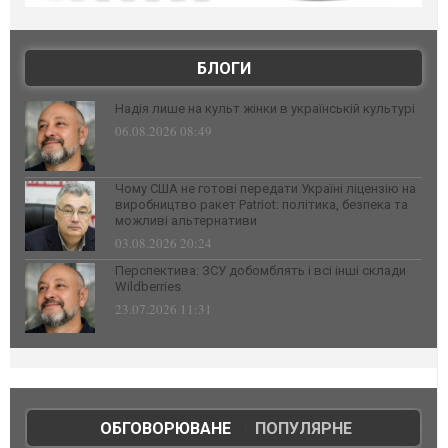
БЛОГИ
Надія лише на культ жінки в українській культурі
06.08.2026 08:49
Чому США не готові передати Україні ліцензію на
виробництво ракет Patriot: політика, безпека та
можливі альтернативи
03.08.2026 20:24
Перспектива: ЗСУ добомблять і всі інші склади
Wildberries
23.07.2026 11:31
ОБГОВОРЮВАНЕ
|
ПОПУЛЯРНЕ