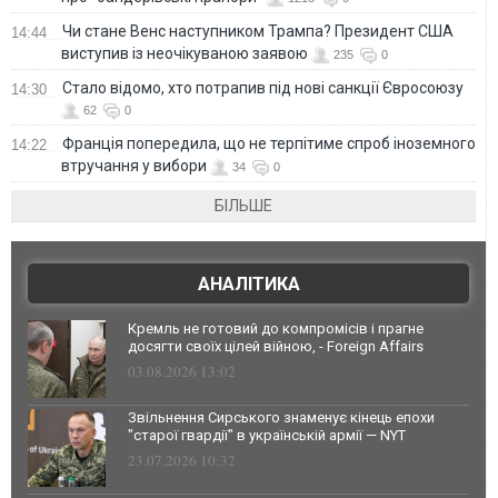
Чи стане Венс наступником Трампа? Президент США
14:44
виступив із неочікуваною заявою
235
0
Стало відомо, хто потрапив під нові санкції Євросоюзу
14:30
62
0
Франція попередила, що не терпітиме спроб іноземного
14:22
втручання у вибори
34
0
БІЛЬШЕ
АНАЛІТИКА
Кремль не готовий до компромісів і прагне
досягти своїх цілей війною, - Foreign Affairs
03.08.2026 13:02
Звільнення Сирського знаменує кінець епохи
"старої гвардії" в українській армії — NYT
23.07.2026 10:32