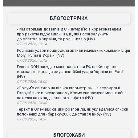
го диму.
Єкатеринбурзі після атаки дронів загорівся
блискавки 
склад Wildberries. ФОТО. ВІДЕО
постражда
БЛОГОСТРІЧКА
«Кім отримав дозвіл від Сі». Інтерв'ю з кореєзнавецем —
про ракетні підрозділи КНДР, які Росія залучить
до обстрілів України, та роль Китаю (NV)
07.08.2026, 15:24
Російські удари пошкодили активи німецьких компаній Liqui
Moly і Puma в Україні (NV)
07.08.2026, 15:12
Генсек ООН засудив масовані атаки РФ по Києву, але
вважає «ескалацією» далекобійні удари України по Росії
(NV)
07.08.2026, 15:00
«Полум'я світило на кілька кілометрів». На аеродромі
Гвардійське в окупованому Криму спалахнула масштабна
пожежа на складі пального — фото (NV)
07.08.2026, 14:48
Теракт в Оленівці: свідки розповіли, як укладалися списки
полонених для «бараку-200», де стався вибух (NV)
07.08.2026, 14:36
БЛОГОЖАБИ