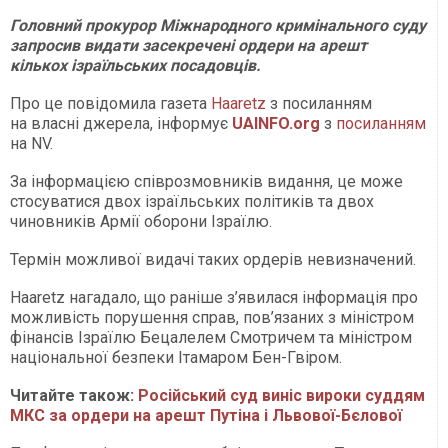
Головний прокурор Міжнародного кримінального суду
запросив видати засекречені ордери на арешт
кількох ізраїльських посадовців.
Про це повідомила газета
Haaretz
з посиланням
на власні джерела, інформує
UAINFO
.org
з
посиланням
на NV.
За інформацією співрозмовників видання, це може
стосуватися двох ізраїльських політиків та двох
чиновників Армії оборони Ізраїлю.
Термін можливої видачі таких ордерів невизначений.
Haaretz нагадало, що раніше з’явилася інформація про
можливість порушення справ, пов’язаних з міністром
фінансів Ізраїлю Бецалелем Смотричем та міністром
національної безпеки Ітамаром Бен-Гвіром.
Читайте також:
Російський суд виніс вироки суддям
МКС за ордери на арешт Путіна і Львової-Бєлової