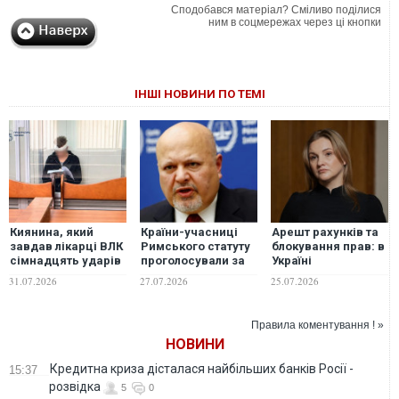
Сподобався матеріал? Сміливо поділися
ним в соцмережах через ці кнопки
ІНШІ НОВИНИ ПО ТЕМІ
Киянина, який
Країни-учасниці
Арешт рахунків та
завдав лікарці ВЛК
Римського статуту
блокування прав: в
сімнадцять ударів
проголосували за
Україні
ножем, взято під
відставку
розробляють
31.07.2026
27.07.2026
25.07.2026
варту без права
прокурора МКС,
законопроекти про
застави
який виписав
обмеження для
ордер на Путіна
ухильців
Правила коментування ! »
НОВИНИ
Кредитна криза дісталася найбільших банків Росії -
15:37
розвідка
5
0