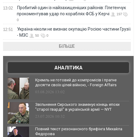
Пробитий один із найзахищеніших районів: Плетенчук
13:02
прокоментував удар по кораблях ФСБ у Керчі
197
0
Україна ніколи не визнає окупацію Росією частини Грузії
12:51
- МЗС
50
0
БІЛЬШЕ
АНАЛІТИКА
Кремль не готовий до компромісів і прагне
досягти своїх цілей війною, - Foreign Affairs
03.08.2026 13:02
Звільнення Сирського знаменує кінець епохи
"старої гвардії" в українській армії — NYT
23.07.2026 10:32
Повний текст резонансного брифінга Михайла
Федорова