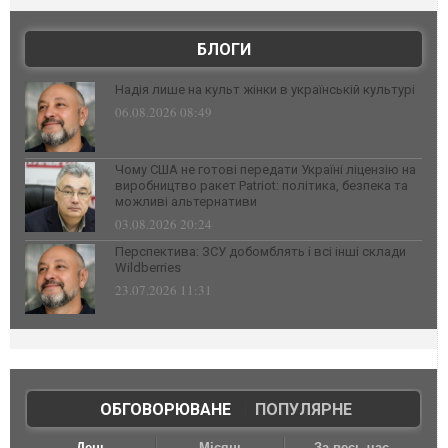
БЛОГИ
Надія лише на культ жінки в українській культурі
06.08.2026 08:49
Чому США не готові передати Україні ліцензію на
виробництво ракет Patriot: політика, безпека та
можливі альтернативи
03.08.2026 20:24
Перспектива: ЗСУ добомблять і всі інші склади
Wildberries
23.07.2026 11:31
ОБГОВОРЮВАНЕ
|
ПОПУЛЯРНЕ
День
Місяць
За весь час