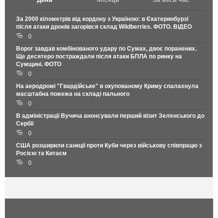
За 2000 кілометрів від кордону з Україною: в Єкатеринбурзі
після атаки дронів загорівся склад Wildberries. ФОТО. ВІДЕО
0
Ворог завдав комбінованого удару по Сумах, двоє поранених.
Ще десятеро постраждали після атаки БПЛА по ринку на
Сумщині. ФОТО
0
На аеродромі "Гвардійське" в окупованому Криму спалахнула
масштабна пожежа на складі пального
0
В адміністрації Вучича анонсували перший візит Зеленського до
Сербії
0
США розширили санкції проти Куби через військову співпрацю з
Росією та Китаєм
0