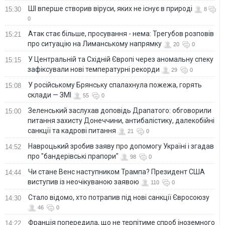
ШІ вперше створив віруси, яких не існує в природі
15:30
8
0
Атак стає більше, просування - нема: Трегубов розповів
15:21
про ситуацію на Лиманському напрямку
20
0
У Центральній та Східній Європі через аномальну спеку
15:15
зафіксували нові температурні рекорди
29
0
У російському Брянську спалахнула пожежа, горять
15:08
склади — ЗМІ
55
0
Зеленський заслухав доповідь Драпатого: обговорили
15:00
питання захисту Донеччини, антибалістику, далекобійні
санкції та кадрові питання
21
0
Навроцький зробив заяву про допомогу Україні і згадав
14:52
про "бандерівські прапори"
98
0
Чи стане Венс наступником Трампа? Президент США
14:44
виступив із неочікуваною заявою
110
0
Стало відомо, хто потрапив під нові санкції Євросоюзу
14:30
46
0
Франція попередила, що не терпітиме спроб іноземного
14:22