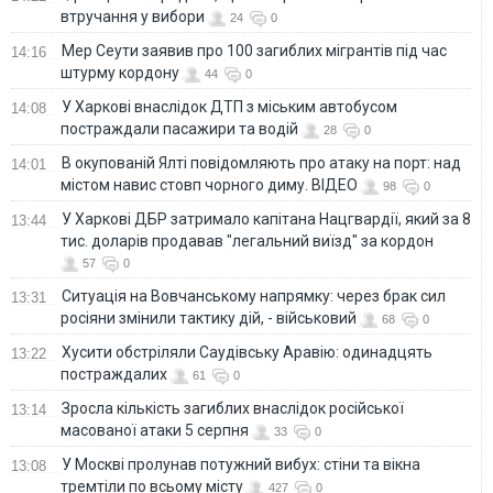
втручання у вибори
24
0
Мер Сеути заявив про 100 загиблих мігрантів під час
14:16
штурму кордону
44
0
У Харкові внаслідок ДТП з міським автобусом
14:08
постраждали пасажири та водій
28
0
В окупованій Ялті повідомляють про атаку на порт: над
14:01
містом навис стовп чорного диму. ВІДЕО
98
0
У Харкові ДБР затримало капітана Нацгвардії, який за 8
13:44
тис. доларів продавав "легальний виїзд" за кордон
57
0
Ситуація на Вовчанському напрямку: через брак сил
13:31
росіяни змінили тактику дій, - військовий
68
0
Хусити обстріляли Саудівську Аравію: одинадцять
13:22
постраждалих
61
0
Зросла кількість загиблих внаслідок російської
13:14
масованої атаки 5 серпня
33
0
У Москві пролунав потужний вибух: стіни та вікна
13:08
тремтіли по всьому місту
427
0