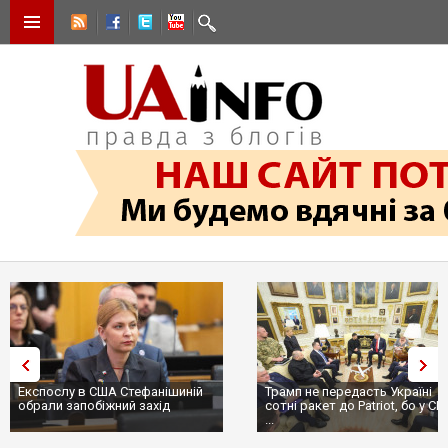
Експослу в США Стефанішиній
Трамп не передасть Україні
обрали запобіжний захід
сотні ракет до Patriot, бо у С
...