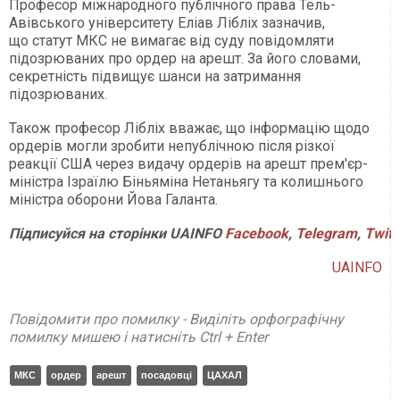
Професор міжнародного публічного права Тель-
Авівського університету Еліав Лібліх зазначив,
що статут МКС не вимагає від суду повідомляти
підозрюваних про ордер на арешт. За його словами,
секретність підвищує шанси на затримання
підозрюваних.
Також професор Лібліх вважає, що інформацію щодо
ордерів могли зробити непублічною після різкої
реакції США через видачу ордерів на арешт прем'єр-
міністра Ізраїлю Біньяміна Нетаньягу та колишнього
міністра оборони Йова Галанта.
Підписуйся на сторінки UAINFO
Facebook
,
Telegram
,
Twitt
UAINFO
Повідомити про помилку - Виділіть орфографічну
помилку мишею і натисніть Ctrl + Enter
МКС
ордер
арешт
посадовці
ЦАХАЛ