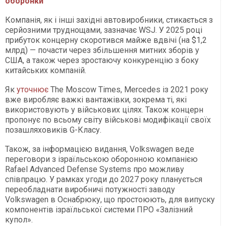
оборонки
Компанія, як і інші західні автовиробники, стикається з
серйозними труднощами, зазначає WSJ. У 2025 році
прибуток концерну скоротився майже вдвічі (на $1,2
млрд) — почасти через збільшення митних зборів у
США, а також через зростаючу конкуренцію з боку
китайських компаній.
Як
уточнює
The Moscow Times, Mercedes із 2021 року
вже виробляє важкі вантажівки, зокрема ті, які
використовують у військових цілях. Також концерн
пропонує по всьому світу військові модифікації своїх
позашляховиків G-Класу.
Також, за інформацією видання, Volkswagen веде
переговори з ізраїльською оборонною компанією
Rafael Advanced Defense Systems про можливу
співпрацю. У рамках угоди до 2027 року планується
переобладнати виробничі потужності заводу
Volkswagen в Оснабрюку, що простоюють, для випуску
компонентів ізраїльської системи ПРО «Залізний
купол».