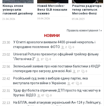
Кінець епохи
Новий Mercedes-
Решітка радіатора
універсалів:
Benz GLB показали
тепер світиться:
головний дизайнер
наживо
Mercedes-Benz
Mercedes-Benz
оновлює вигляд
10.04.2026
21.04.2026
05.08.2025
заявляє про
електричного GLC
падіння попиту
Правила коментування ! »
НОВИНИ
У Єгипті археологи виявили 4400-річний некрополь і
23:30
стародавнє поселення. ФОТО
2
0
Universal Pictures презентує офіційний трейлер фільму
23:02
"Люта нічка 2"
17
0
Зеленський заявив про нові поставки балістики з КНДР
22:56
і попередив про загрозу для всієї Азії
27
0
Російський суд зняв з виборів єдину партію, яка
22:42
виступала проти війни з Україною
47
0
Удар футболіста спричинив ДТП просто під час матчу в
22:31
Уругваї. ВІДЕО
67
0
На БПЛА, який атакував український Ан-124 у Лейпцигу,
22:13