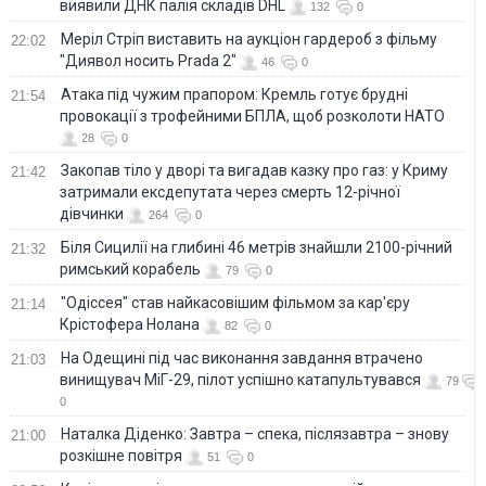
виявили ДНК палія складів DHL
132
0
Меріл Стріп виставить на аукціон гардероб з фільму
22:02
"Диявол носить Prada 2"
46
0
Атака під чужим прапором: Кремль готує брудні
21:54
провокації з трофейними БПЛА, щоб розколоти НАТО
28
0
Закопав тіло у дворі та вигадав казку про газ: у Криму
21:42
затримали ексдепутата через смерть 12-річної
дівчинки
264
0
Біля Сицилії на глибині 46 метрів знайшли 2100-річний
21:32
римський корабель
79
0
"Одіссея" став найкасовішим фільмом за кар'єру
21:14
Крістофера Нолана
82
0
На Одещині під час виконання завдання втрачено
21:03
винищувач МіГ-29, пілот успішно катапультувався
79
0
Наталка Діденко: Завтра – спека, післязавтра – знову
21:00
розкішне повітря
51
0