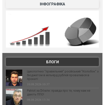
ІНФОГРАФІКА
БЛОГИ
Ідеологічно "правильний" російський "Колобок" з
бюджетом в мільярд рублєй провалився в
прокаті
10.08.2026 10:37
Patriot за $4 млн: правда про те, чому нам не
дають ППО!
08.08.2026 13:34