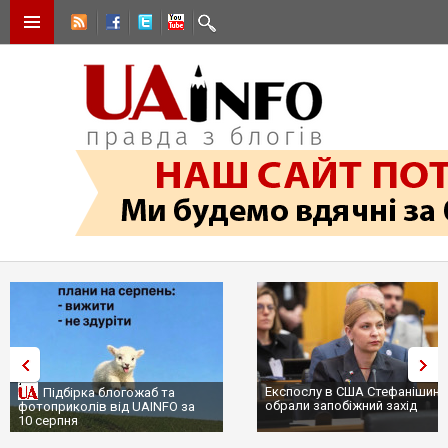
Експослу в США Стефанішині
Підбірка блогожаб та
обрали запобіжний захід
фотоприколів від UAINFO за
10 серпня