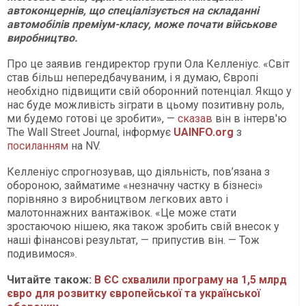
автоконцернів, що спеціалізується на складанні
автомобілів преміум-класу, може почати військове
виробництво.
Про це заявив гендиректор групи Ола Келленіус. «Світ
став більш непередбачуваним, і я думаю, Європі
необхідно підвищити свій оборонний потенціал. Якщо у
нас буде можливість зіграти в цьому позитивну роль,
ми будемо готові це зробити», —
сказав
він в інтерв'ю
The Wall Street Journal, інформує
UAINFO
.org
з
посиланням
на NV.
Келленіус спрогнозував, що діяльність, пов’язана з
обороною, займатиме «незначну частку в бізнесі»
порівняно з виробництвом легкових авто і
малотоннажних вантажівок. «Це може стати
зростаючою нішею, яка також зробить свій внесок у
наші фінансові результат, — припустив він. — Тож
подивимося».
Читайте також:
В ЄС схвалили програму на 1,5 млрд
євро для розвитку європейської та української