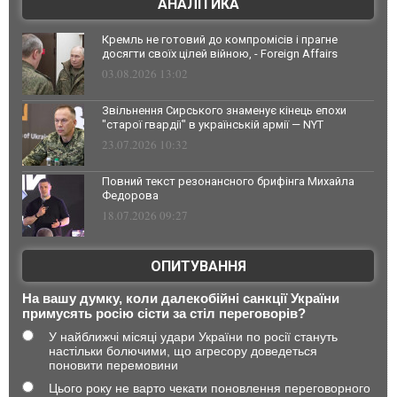
АНАЛІТИКА
Кремль не готовий до компромісів і прагне
досягти своїх цілей війною, - Foreign Affairs
03.08.2026 13:02
Звільнення Сирського знаменує кінець епохи
"старої гвардії" в українській армії — NYT
23.07.2026 10:32
Повний текст резонансного брифінга Михайла
Федорова
18.07.2026 09:27
ОПИТУВАННЯ
На вашу думку, коли далекобійні санкції України
примусять росію сісти за стіл переговорів?
У найближчі місяці удари України по росії стануть
настільки болючими, що агресору доведеться
поновити перемовини
Цього року не варто чекати поновлення переговорного