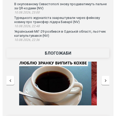
В окупованому Севастополі знову продаватимуть пальне
за QR-кодами (NV)
10.08.2026, 23:00
Турецького журналіста заарештували через фейкову
новину про трансфер лідера Баварії (NV)
10.08.2026, 22:48
Український МіГ-29 розбився в Одеській області, льотчик
катапультувався (NV)
10.08.2026, 22:36
БЛОГОЖАБИ