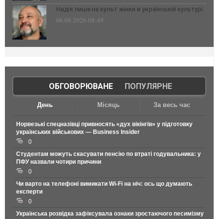
Надія лише на культ жінки в українській культурі
06.08.2026 08:49
ОБГОВОРЮВАНЕ
|
ПОПУЛЯРНЕ
День
Місяць
За весь час
Норвезькі спецназівці привносять «дух вікінгів» у підготовку
українських військових — Business Insider
0
Студентам можуть скасувати пенсію по втраті годувальника: у
ПФУ назвали чотири причини
0
Чи варто на телефонi вимикати Wi-Fi на ніч: ось що думають
експерти
0
Українська розвідка зафіксувала ознаки зростаючого песимізму