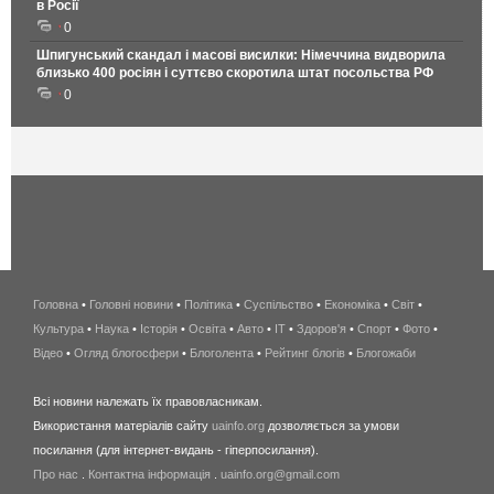
в Росії
0
Шпигунський скандал і масові висилки: Німеччина видворила
близько 400 росіян і суттєво скоротила штат посольства РФ
0
Головна
•
Головні новини
•
Політика
•
Суспільство
•
Економіка
беспроводной
•
Світ
•
Культура
•
Наука
•
Історія
•
Освіта
•
Авто
•
IT
•
Здоров'я
интернет
•
Спорт
•
Фото
•
Відео
•
Огляд блогосфери
•
Блоголента
•
Рейтинг блогів
киев
•
Блогожаби
и
Всі новини належать їх правовласникам.
область
Використання матеріалів сайту
uainfo.org
дозволяється за умови
wimax
посилання (для інтернет-видань - гіперпосилання).
интернет
Про нас
.
Контактна інформація
.
uainfo.org@gmail.com
в