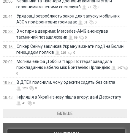
Керівники та інженери дронових компаній стали
20:56
головними мішенями спецслужб
77
0
Урядовці розробляють закон для запуску мобільних
20:44
АЗС у прифронтових громадах
31
0
З чотирма дверима: Mercedes-AMG анонсував
20:33
таємничий позашляховик
69
0
Спікер Сейму закликав Україну визнати події на Волині
20:15
геноцидом поляків
116
0
Могила ельфа Доббі із "Гаррі Поттера" завадила
20:02
прокладанню кабелю між Британією і Ірландією
147
0
В ДТЕК пояснили, чому одесити сидять без світла
19:57
120
0
Інфляція в Україні знову пішла вгору: дані Держстату
19:43
41
0
БІЛЬШЕ