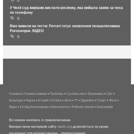
0
У Чехії суд вирішив вислати росіянку, яка вийшла заміж за чеха
по телефону
0
Вже вивели на тести: Ferrari готує оновлення позашляховика
Purosangue. ВІДЕО
0
Головна
•
Головні новини
•
Політика
•
Суспільство
•
Економіка
беспроводной
•
Світ
•
Культура
•
Наука
•
Історія
•
Освіта
•
Авто
•
IT
•
Здоров'я
интернет
•
Спорт
•
Фото
•
Відео
•
Огляд блогосфери
•
Блоголента
•
Рейтинг блогів
киев
•
Блогожаби
и
Всі новини належать їх правовласникам.
область
Використання матеріалів сайту
uainfo.org
дозволяється за умови
wimax
посилання (для інтернет-видань - гіперпосилання).
интернет