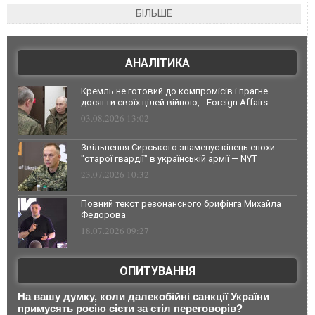
БІЛЬШЕ
АНАЛІТИКА
Кремль не готовий до компромісів і прагне
досягти своїх цілей війною, - Foreign Affairs
03.08.2026 13:02
Звільнення Сирського знаменує кінець епохи
"старої гвардії" в українській армії — NYT
23.07.2026 10:32
Повний текст резонансного брифінга Михайла
Федорова
18.07.2026 09:27
ОПИТУВАННЯ
На вашу думку, коли далекобійні санкції України
примусять росію сісти за стіл переговорів?