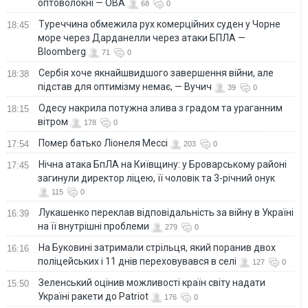
оптоволокні — ОВА
68
0
Туреччина обмежила рух комерційних суден у Чорне
18:45
море через Дарданелли через атаки БПЛА —
Bloomberg
71
0
Сербія хоче якнайшвидшого завершення війни, але
18:38
підстав для оптимізму немає, — Вучич
39
0
Одесу накрила потужна злива з градом та ураганним
18:15
вітром
178
0
Помер батько Ліонеля Мессі
17:54
203
0
Нічна атака БпЛА на Київщину: у Броварському районі
17:45
загинули директор ліцею, її чоловік та 3-річний онук
115
0
Лукашенко переклав відповідальність за війну в Україні
16:39
на її внутрішні проблеми
279
0
На Буковині затримали стрільця, який поранив двох
16:16
поліцейських і 11 днів переховувався в селі
127
0
Зеленський оцінив можливості країн світу надати
15:50
Україні ракети до Patriot
176
0