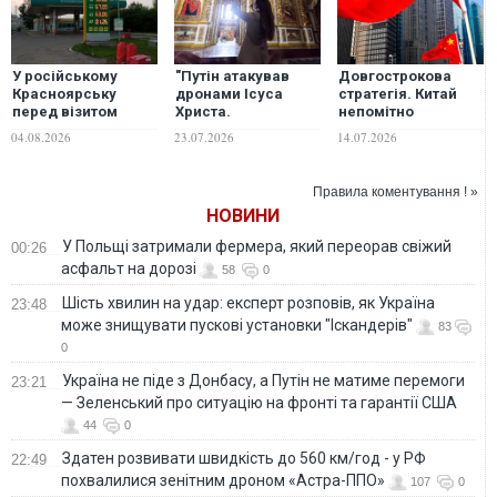
У російському
"Путін атакував
Довгострокова
Красноярську
дронами Ісуса
стратегія. Китай
перед візитом
Христа.
непомітно
Путіна різко впали
Пробуджений Рейх
налагоджує
04.08.2026
23.07.2026
14.07.2026
ціни на бензин
і Росія не хочуть,
відносини
щоб ви побачили
з посадовцями
це відео", - Лора
та елітами, які
Правила коментування ! »
Лумер
керуватимуть РФ
НОВИНИ
після Путіна – WSJ
У Польщі затримали фермера, який переорав свіжий
00:26
асфальт на дорозі
58
0
Шість хвилин на удар: експерт розповів, як Україна
23:48
може знищувати пускові установки "Іскандерів"
83
0
Україна не піде з Донбасу, а Путін не матиме перемоги
23:21
— Зеленський про ситуацію на фронті та гарантії США
44
0
Здатен розвивати швидкість до 560 км/год - у РФ
22:49
похвалилися зенітним дроном «Астра-ППО»
107
0