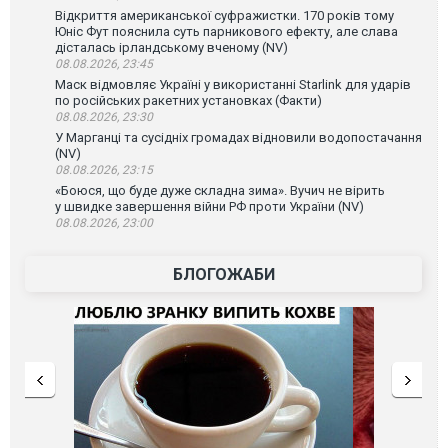
Відкриття американської суфражистки. 170 років тому
Юніс Фут пояснила суть парникового ефекту, але слава
дісталась ірландському вченому (NV)
08.08.2026, 23:45
Маск відмовляє Україні у використанні Starlink для ударів
по російських ракетних установках (Факти)
08.08.2026, 23:30
У Марганці та сусідніх громадах відновили водопостачання
(NV)
08.08.2026, 23:15
«Боюся, що буде дуже складна зима». Вучич не вірить
у швидке завершення війни РФ проти України (NV)
08.08.2026, 23:00
БЛОГОЖАБИ