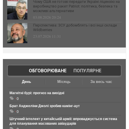
Чому США не готові передати Україні ліцензію на
виробництво ракет Patriot: політика, безпека та
можливі альтернативи
03.08.2026 20:24
Перспектива: ЗСУ добомблять і всі інші склади
Wildberries
23.07.2026 11:31
ОБГОВОРЮВАНЕ
|
ПОПУЛЯРНЕ
День
Місяць
За весь час
Магнітні бурі: прогноз на вихідні
0
Брат Анджеліни Джолі зробив камінг-аут
0
Штучний інтелект у китайській армії: впроваджується система
для планування масованих авіаударів