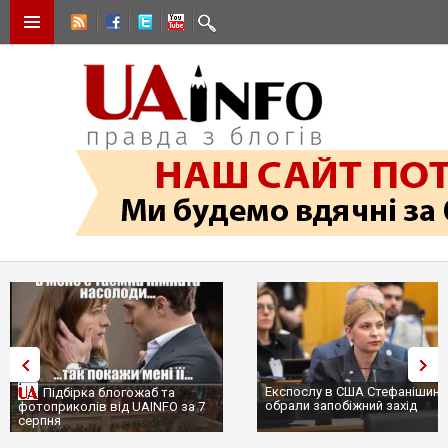
Експослу в США Стефанішині
Підбірка блогожаб та
обрали запобіжний захід
фотоприколів від UAINFO за 7
серпня