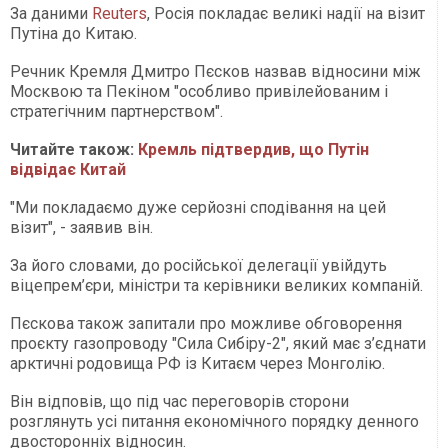
За даними
Reuters
, Росія покладає великі надії на візит
Путіна до Китаю.
Речник Кремля Дмитро Пєсков назвав відносини між
Москвою та Пекіном "особливо привілейованим і
стратегічним партнерством".
Читайте також:
Кремль підтвердив, що Путін
відвідає Китай
"Ми покладаємо дуже серйозні сподівання на цей
візит", - заявив він.
За його словами, до російської делегації увійдуть
віцепрем’єри, міністри та керівники великих компаній.
Пєскова також запитали про можливе обговорення
проєкту газопроводу "Сила Сибіру-2", який має з’єднати
арктичні родовища РФ із Китаєм через Монголію.
Він відповів, що під час переговорів сторони
розглянуть усі питання економічного порядку денного
двосторонніх відносин.