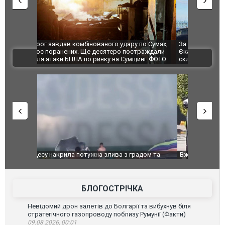
по Сумах,
За 2000 кілометрів від кордону з Україною: в
"Мої іграш
траждали
Єкатеринбурзі після атаки дронів загорівся
суперкарів
ВІДЕО
ині. ФОТО
склад Wildberries. ФОТО. ВІДЕО
дом та
Вже вивели на тести: Ferrari готує оновлення
Вийшов тре
позашляховика Purosangue. ВІДЕО
фільму "Аф
БЛОГОСТРІЧКА
Невідомий дрон залетів до Болгарії та вибухнув біля
стратегічного газопроводу поблизу Румунії (Факти)
09.08.2026, 00:01