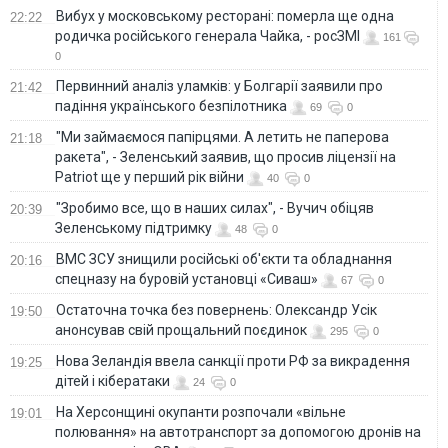
Вибух у московському ресторані: померла ще одна
22:22
родичка російського генерала Чайка, - росЗМІ
161
0
Первинний аналіз уламків: у Болгарії заявили про
21:42
падіння українського безпілотника
69
0
"Ми займаємося папірцями. А летить не паперова
21:18
ракета", - Зеленський заявив, що просив ліцензії на
Patriot ще у перший рік війни
40
0
"Зробимо все, що в наших силах", - Вучич обіцяв
20:39
Зеленському підтримку
48
0
ВМС ЗСУ знищили російські об'єкти та обладнання
20:16
спецназу на буровій установці «Сиваш»
67
0
Остаточна точка без повернень: Олександр Усік
19:50
анонсував свій прощальний поєдинок
295
0
Нова Зеландія ввела санкції проти РФ за викрадення
19:25
дітей і кібератаки
24
0
На Херсонщині окупанти розпочали «вільне
19:01
полювання» на автотранспорт за допомогою дронів на