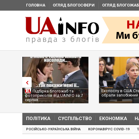
ГОЛОВНА
ОГЛЯД БЛОГОСФЕРИ
ОГЛЯД БЛОГОЖАБ
Експослу в США Ст
Підбірка блогожаб та
обрали запобіжний 
фотоприколів від UAINFO за 7
серпня
ПОЛІТИКА
СУСПІЛЬСТВО
ЕКОНОМІКА
Н
РОСІЙСЬКО-УКРАЇНСЬКА ВІЙНА
КОРОНАВІРУС COVID-19