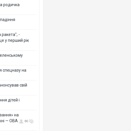
на родичка
 падіння
ракета", -
ще у перший рік
 Зеленському
я спецназу на
анонсував свій
ня дітей і
вання» на
кні — ОВА
86