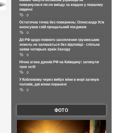
Майже чверть мільйона українців не
повернулися після виїзду за кордон у першому
півріччі
0
Остаточна точка без повернень: Олександр Усік
анонсував свій прощальний поєдинок
0
Дії РФ щодо повного захоплення грузинських
земель не залишаться без відповіді - спільна
заява чотирьох країн Заходу
0
Нічна атака дронів РФ на Київщину: загинули
троє осіб
0
У Коблевому через вибух міни в морі загинув
чоловік, дві жінки поранені
0
ФОТО