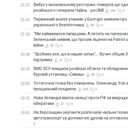
Вибух у московському ресторані: померла ще од
22:22
російського генерала Чайка, - росЗМІ
294
0
Первинний аналіз уламків: у Болгарії заявили про
21:42
українського безпілотника
98
0
"Ми займаємося папірцями. А летить не паперова 
21:18
Зеленський заявив, що просив ліцензії на Patriot 
війни
58
0
"Зробимо все, що в наших силах", - Вучич обіцяв
20:39
підтримку
62
0
ВМС ЗСУ знищили російські об'єкти та обладнанн
20:16
буровій установці «Сиваш»
89
0
Остаточна точка без повернень: Олександр Усік 
19:50
прощальний поєдинок
528
0
Нова Зеландія ввела санкції проти РФ за викраден
19:25
кібератаки
27
0
На Херсонщині окупанти розпочали «вільне полю
19:01
автотранспорт за допомогою дронів на оптоволо
0