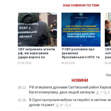
ІНШІ НОВИНИ ПО ТЕМІ
СБУ затримала агентів
У СБУ розповіли про
СБУ
рф, які коригували
ураження
чот
удари ворога по
Ярославського НПЗ та
раш
Миколаєву
кораблів берегової
Чер
07.08.2026
06.08.2026
06.0
охорони фсб у Керчі
Су
Пра
НОВИНИ
РФ атакувала дронами Салтівський район Харкова
08:12
багатоповерхівку, двоє людей загинули
7
0
В Одесі пролунали вибухи та перебої зі світлом: м
07:29
дронів та ракет
67
0