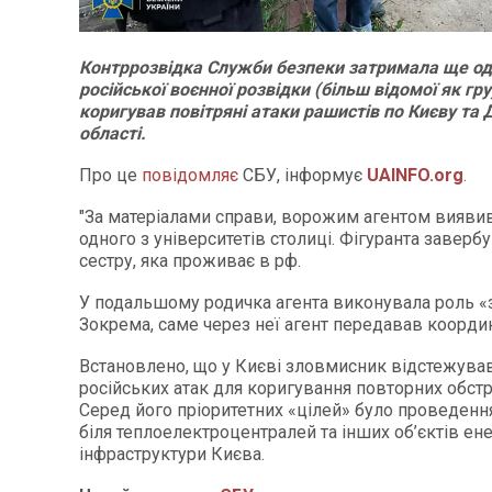
Контррозвідка Служби безпеки затримала ще од
російської воєнної розвідки (більш відомої як гру
коригував повітряні атаки рашистів по Києву та 
області.
Про це
повідомляє
СБУ, інформує
UAINFO.org
.
"За матеріалами справи, ворожим агентом вияви
одного з університетів столиці. Фігуранта заверб
сестру, яка проживає в рф.
У подальшому родичка агента виконувала роль «з
Зокрема, саме через неї агент передавав координ
Встановлено, що у Києві зловмисник відстежува
російських атак для коригування повторних обстрі
Серед його пріоритетних «цілей» було проведенн
біля теплоелектроцентралей та інших об’єктів ен
інфраструктури Києва.