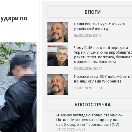
БЛОГИ
 удари по
Надія лише на культ жінки в
українській культурі
06.08.2026 08:49
Чому США не готові передати
Україні ліцензію на виробництв
ракет Patriot: політика, безпека 
можливі альтернативи
03.08.2026 20:24
Перспектива: ЗСУ добомблять і
всі інші склади Wildberries
23.07.2026 11:31
БЛОГОСТРІЧКА
«Наживу виглядаю точно старшою».
Наталія Могилевська відреагувала
на обговорення її зовнішності (NV)
09.08.2026, 07:31