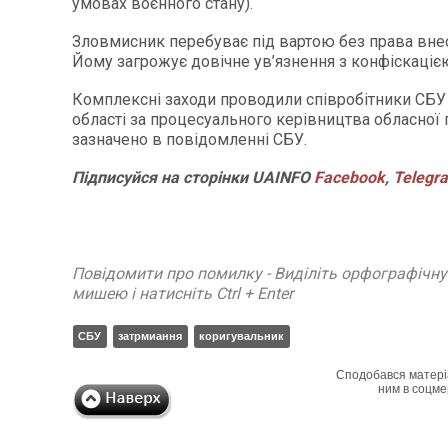
умовах воєнного стану).
Зловмисник перебуває під вартою без права внес
Йому загрожує довічне ув’язнення з конфіскаціє
Комплексні заходи проводили співробітники СБУ
області за процесуального керівництва обласної п
зазначено в повідомленні СБУ.
Підписуйся
на
сторінки
UAINFO
Facebook
,
Telegr
Повідомити про помилку - Виділіть орфографічн
мишею і натисніть Ctrl + Enter
СБУ
затрмиання
коригувальник
Сподобався матері
ним в соцме