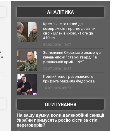
АНАЛІТИКА
Кремль не готовий до
компромісів і прагне досягти
своїх цілей війною, - Foreign
Affairs
03.08.2026 13:02
о
Звільнення Сирського знаменує
та
кінець епохи "старої гвардії" в
українській армії — NYT
23.07.2026 10:32
Повний текст резонансного
брифінга Михайла Федорова
18.07.2026 09:27
ОПИТУВАННЯ
На вашу думку, коли далекобійні санкції
України примусять росію сісти за стіл
переговорів?