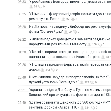
У російському Бєлгороді вночі пролунала серія п
06:33
58
0
У Німеччині фіксували підозрілі польоти дронів н
05:25
ремонтують Patriot
32
0
Netflix поселив людину у білборді, що рекламує 
03:28
фільм "Останній дім"
90
0
У яких випадках доведеться замінити радянське
02:22
народження: роз'яснення Мін'юсту
188
0
У Києві створили петицію про переведення всіх ш
01:28
навчання через посилення нічних обстрілів
34
У Польщі затримали фермера, який переорав сві
00:26
дорозі
342
0
Шість хвилин на удар: експерт розповів, як Укра
23:48
пускові установки "Іскандерів"
973
0
Україна не піде з Донбасу, а Путін не матиме пер
23:21
Зеленський про ситуацію на фронті та гарантії С
Здатен розвивати швидкість до 560 км/год - у Р
22:49
зенітним дроном «Астра-ППО»
324
0