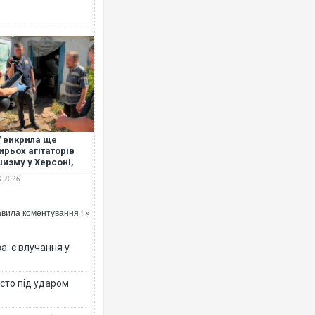
 викрила ще
ирьох агітаторів
изму у Херсоні,
касах та на
8.2026
мщині
вила коментування ! »
: є влучання у
істо під ударом