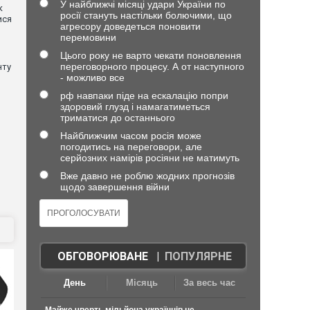
У найближчі місяці удари України по
к
росії стануть настільки болючими, що
ися
агресору доведеться поновити
перемовини
Цього року не варто чекати поновлення
переговорного процесу. А от наступного
нту
- можливо все
рф навпаки піде на ескалацію попри
здоровий глузд і намагатиметься
триматися до останнього
Найближчим часом росія може
погодитись на переговори, але
серйозних намірів росіяни не матимуть
Вже давно не роблю жодних прогнозів
щодо завершення війни
ОБГОВОРЮВАНЕ
|
ПОПУЛЯРНЕ
День
Місяць
За весь час