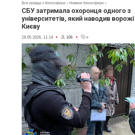
Вся правда з блогосфери
»
Новини блогосфери
»
СБУ затримала охоронця одного з
університетів, який наводив ворожі
Києву
•
•
19.05.2026, 11:14
106
0