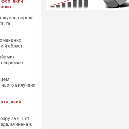
 фсб, який
кополю
стежував ворожі
ті та
командних
ій області.
найомих
х напрямках
сцем
в нього вилучено
нта, який
ру за ч. 2 ст.
ада, вчинена в