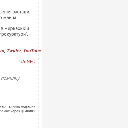
ення застави.
ю майна.
 в Черкаській
Ворог завдав комбінованого удару по
рокуратури", -
двоє поранених. Ще десятеро постр
після атаки БПЛА по ринку на Сумщин
am
,
Twitter
,
YouTube
UAINFO
у помилку
ал? Сміливо поділися
Одесу накрила потужна злива з градо
режах через ці кнопки
ураганним вітром