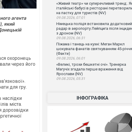
«Живий театр» чи суперечливий тренд:. Я
італійські бабусі в ресторані перетворил
на пастку для туристів (NV)
ного агента
09.08.2026, 07:01
), який
Німецька поліція встановила додатковий
радар в аеропорту Лейпцига після інциде
Донецькій
з дроном (NV)
09.08.2026, 06:31
Піжама і танець на кухні: Меган Маркл
шокувала фанатів святкуванням 45-річчя
(Факти)
вся охоронець
09.08.2026, 06:01
ували через його
«Великі, трохи бешкетні очі». Тренерка
Магучіх згадала перше враження від
Ярослави (NV)
09.08.2026, 05:31
в’язкової».
ати для гру.
ІНФОГРАФІКА
в наслідки
лів міста.
я дорозвідки
ергетичної