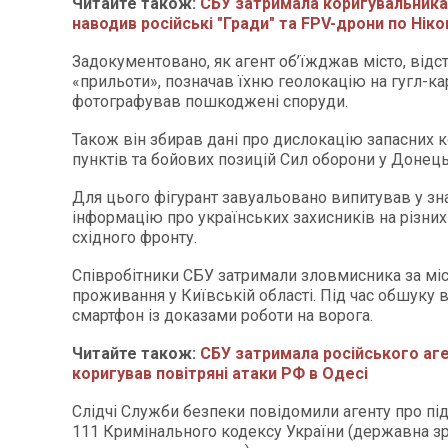
Читайте також:
СБУ затримала коригувальника
наводив російські "Гради" та FPV-дрони по Ні
Задокументовано, як агент об’їжджав місто, від
«прильоти», позначав їхню геолокацію на гугл-кар
фотографував пошкоджені споруди.
Також він збирав дані про дислокацію запасних 
пунктів та бойових позицій Сил оборони у Донецьк
Для цього фігурант завуальовано випитував у з
інформацію про українських захисників на різни
східного фронту.
Співробітники СБУ затримали зловмисника за мі
проживання у Київській області. Під час обшуку 
смартфон із доказами роботи на ворога.
Читайте також:
СБУ затримала російського аге
коригував повітряні атаки РФ в Одесі
Слідчі Служби безпеки повідомили агенту про підоз
111 Кримінального кодексу України (державна зр