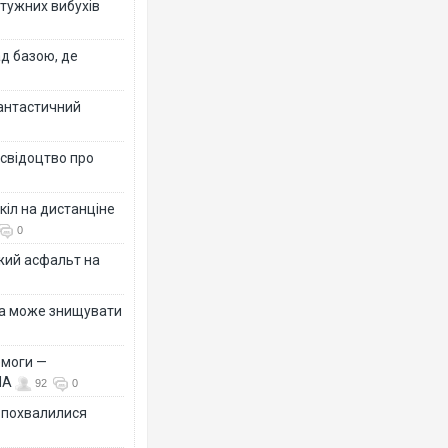
отужних вибухів
ад базою, де
фантастичний
 свідоцтво про
кіл на дистанціне
0
жий асфальт на
їна може знищувати
емоги —
ША
92
0
Ф похвалилися