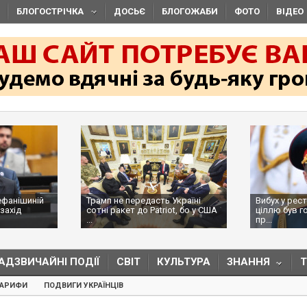
БЛОГОСТРІЧКА
ДОСЬЄ
БЛОГОЖАБИ
ФОТО
ВІДЕО
ефанішиній
Трамп не передасть Україні
Вибух у рес
захід
сотні ракет до Patriot, бо у США
ціллю був г
...
пр...
АДЗВИЧАЙНІ ПОДІЇ
СВІТ
КУЛЬТУРА
ЗНАННЯ
ТАРИФИ
ПОДВИГИ УКРАЇНЦІВ