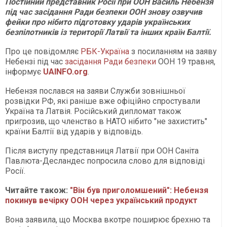
Постійний представник Росії при ООН Василь Небензя
під час засідання Ради безпеки ООН знову озвучив
фейки про нібито підготовку ударів українських
безпілотників із території Латвії та інших країн Балтії.
Про це повідомляє
РБК-Україна
з посиланням на заяву
Небензі під час
засідання Ради безпеки
ООН 19 травня,
інформує
UAINFO.org
.
Небензя послався на заяви Служби зовнішньої
розвідки РФ, які раніше вже офіційно спростували
Україна та Латвія. Російський дипломат також
пригрозив, що членство в НАТО нібито "не захистить"
країни Балтії від ударів у відповідь.
Після виступу представниця Латвії при ООН Саніта
Павлюта-Десландес попросила слово для відповіді
Росії.
Читайте також:
"Він був приголомшений": Небензя
покинув вечірку ООН через український продукт
Вона заявила, що Москва вкотре поширює брехню та