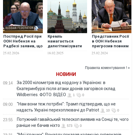
Постпред Росії при
Кремль
Представник Росії
ООН Небензя на
намагається
в ООН Небензя
Радбезі заявив, що
делегітимізувати
пригрозив повним
він українець, і
Україну в очах країн
знищенням України
25.02.2026
18.02.2025
25.02.2024
отримав відкоша
Заходу, – ISW
Правила коментування ! »
НОВИНИ
За 2000 кілометрів від кордону з Україною: в
09:14
Єкатеринбурзі після атаки дронів загорівся склад
Wildberries. ФОТО. ВІДЕО
1
0
"Нам вони теж потрібні": Трамп підтвердив, що не
09:00
надасть Україні перехоплювачі до Patriot
10
0
Потужний гавайський телескоп виявив на Сонці те, чого
23:55
раніше не бачив ніхто
573
0
"Мої іграшки": Роналду показав колекцію суперкарів