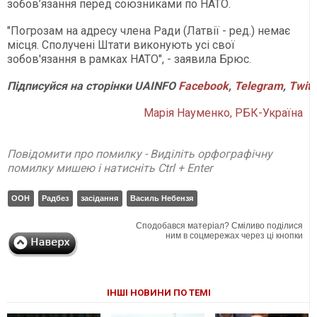
зобов’язання перед союзниками по НАТО.
"Погрозам на адресу члена Ради (Латвії - ред.) немає
місця. Сполучені Штати виконують усі свої
зобов'язання в рамках НАТО", - заявила Брюс.
Підписуйся
на
сторінки
UAINFO
Facebook
,
Telegram
,
Twitt
Марія Науменко, РБК-Україна
Повідомити про помилку - Виділіть орфографічну
помилку мишею і натисніть Ctrl + Enter
ООН
Радбез
засідання
Василь Небензя
Сподобався матеріал? Сміливо поділися
ним в соцмережах через ці кнопки
ІНШІ НОВИНИ ПО ТЕМІ