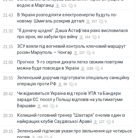
водою в Марганці
121
0
В Україні розподіляти електроенергію будуть по-
21:43
новому: Шмигаль розкрив деталі
257
0
"Я доначу щодня": Даша Астаф'єва різко висловилася
21:32
про зірок, які забули про війну
164
0
ЗСУ взяли під вогневий контроль ключовий маршрут
21:15
росіян Маріуполь — Чонгар
227
0
Прогноз: 9-го серпня дихати легко свіжим повітрям
21:00
можна буде повсюди в Україні
1188
0
Зеленський доручив підготувати спеціальну санкційну
20:55
операцію проти РФ
88
0
Чи відмовиться Україна від героїв УПА та Бандери
20:42
заради ЄС: посол у Польщі відповів на ультиматуми
Варшави
460
0
Колишній головний тренер "Шахтаря" очолив один із
20:33
найкращих клубів Саудівської Аравії
127
0
Зеленський підписав укази про звільнення ще чотирьох
20:15
послів
169
0