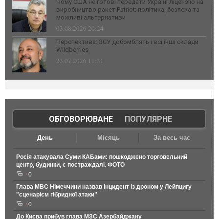
Чому США не готові передати Україні ліцензію на
виробництво ракет Patriot: політика, безпека та
можливі альтернативи
03.08.2026 20:24
Перспектива: ЗСУ добомблять і всі інші склади
Wildberries
23.07.2026 11:31
ОБГОВОРЮВАНЕ
|
ПОПУЛЯРНЕ
День
Місяць
За весь час
Росія атакувала Суми КАБами: пошкоджено торговельний
центр, будинки, є постраждалі. ФОТО
0
Глава МВС Німеччини назвав інцидент із дроном у Лейпцигу
"сценарієм гібридної атаки"
0
До Києва прибув глава МЗС Азербайджану