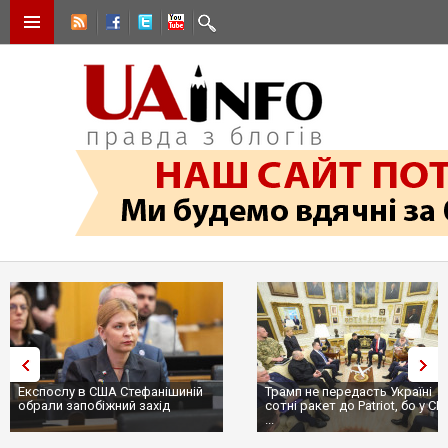
Експослу в США Стефанішиній
Трамп не передасть Україні
обрали запобіжний захід
сотні ракет до Patriot, бо у С
...