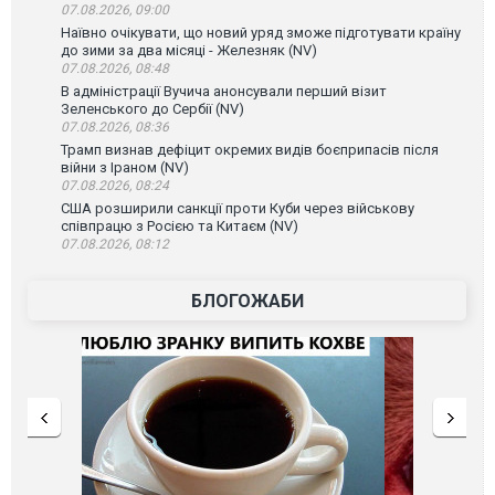
07.08.2026, 09:00
Наївно очікувати, що новий уряд зможе підготувати країну
до зими за два місяці - Железняк (NV)
07.08.2026, 08:48
В адміністрації Вучича анонсували перший візит
Зеленського до Сербії (NV)
07.08.2026, 08:36
Трамп визнав дефіцит окремих видів боєприпасів після
війни з Іраном (NV)
07.08.2026, 08:24
США розширили санкції проти Куби через військову
співпрацю з Росією та Китаєм (NV)
07.08.2026, 08:12
БЛОГОЖАБИ