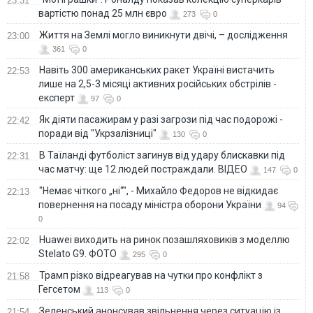
23:31
вартістю понад 25 млн євро
273
0
Життя на Землі могло виникнути двічі, – дослідження
23:00
361
0
Навіть 300 американських ракет Україні вистачить
22:53
лише на 2,5-3 місяці активних російських обстрілів -
експерт
97
0
Як діяти пасажирам у разі загрози під час подорожі -
22:42
поради від "Укрзалізниці"
130
0
В Таїланді футболіст загинув від удару блискавки під
22:31
час матчу: ще 12 людей постраждали. ВІДЕО
147
0
"Немає чіткого „ні“", - Михайло Федоров не відкидає
22:13
повернення на посаду міністра оборони України
94
0
Huawei виходить на ринок позашляховиків з моделлю
22:02
Stelato G9. ФОТО
295
0
Трамп різко відреагував на чутки про конфлікт з
21:58
Гегсетом
113
0
Зеленський анонсував звільнення через ситуацію із
21:54