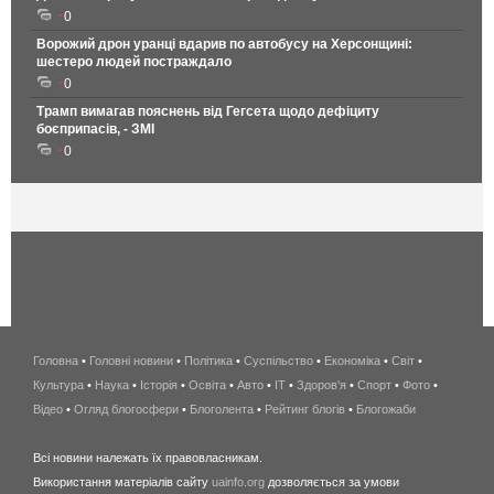
0
Ворожий дрон уранці вдарив по автобусу на Херсонщині:
шестеро людей постраждало
0
Трамп вимагав пояснень від Гегсета щодо дефіциту
боєприпасів, - ЗМІ
0
Головна
•
Головні новини
•
Політика
•
Суспільство
•
Економіка
беспроводной
•
Світ
•
Культура
•
Наука
•
Історія
•
Освіта
•
Авто
•
IT
•
Здоров'я
интернет
•
Спорт
•
Фото
•
Відео
•
Огляд блогосфери
•
Блоголента
•
Рейтинг блогів
киев
•
Блогожаби
и
Всі новини належать їх правовласникам.
область
Використання матеріалів сайту
uainfo.org
дозволяється за умови
wimax