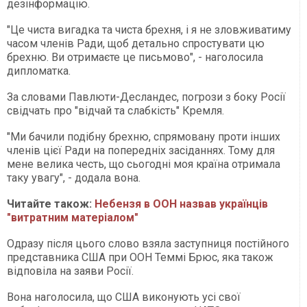
дезінформацію.
"Це чиста вигадка та чиста брехня, і я не зловживатиму
часом членів Ради, щоб детально спростувати цю
брехню. Ви отримаєте це письмово", - наголосила
дипломатка.
За словами Павлюти-Десландес, погрози з боку Росії
свідчать про "відчай та слабкість" Кремля.
"Ми бачили подібну брехню, спрямовану проти інших
членів цієї Ради на попередніх засіданнях. Тому для
мене велика честь, що сьогодні моя країна отримала
таку увагу", - додала вона.
Читайте також:
Небензя в ООН назвав українців
"витратним матеріалом"
Одразу після цього слово взяла заступниця постійного
представника США при ООН Теммі Брюс, яка також
відповіла на заяви Росії.
Вона наголосила, що США виконують усі свої