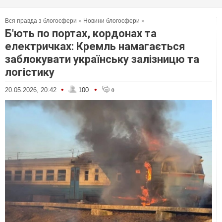
Вся правда з блогосфери
»
Новини блогосфери
»
Б'ють по портах, кордонах та
електричках: Кремль намагається
заблокувати українську залізницю та
логістику
•
•
20.05.2026, 20:42
100
0