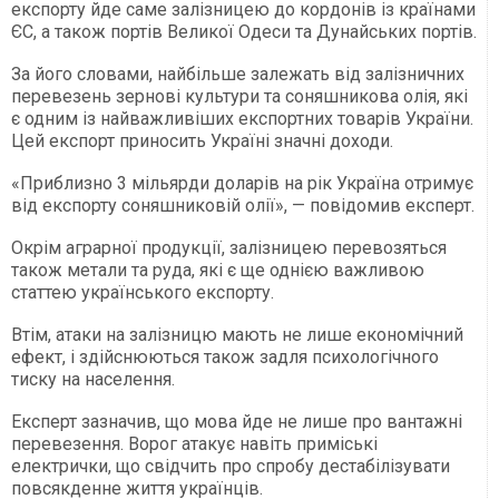
експорту йде саме залізницею до кордонів із країнами
ЄС, а також портів Великої Одеси та Дунайських портів.
За його словами, найбільше залежать від залізничних
перевезень зернові культури та соняшникова олія, які
є одним із найважливіших експортних товарів України.
Цей експорт приносить Україні значні доходи.
«Приблизно 3 мільярди доларів на рік Україна отримує
від експорту соняшниковій олії», — повідомив експерт.
Окрім аграрної продукції, залізницею перевозяться
також метали та руда, які є ще однією важливою
статтею українського експорту.
Втім, атаки на залізницю мають не лише економічний
ефект, і здійснюються також задля психологічного
тиску на населення.
Експерт зазначив, що мова йде не лише про вантажні
перевезення. Ворог атакує навіть приміські
електрички, що свідчить про спробу дестабілізувати
повсякденне життя українців.