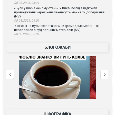
08.08.2026, 06:31
«Були у виснаженому стані». У Києві поліція відкрила
провадження через неналежне утримання 32 доберманів
(NV)
08.08.2026, 06:01
У Швеції на вулицях встановини громадські меблі — їх
переробили з будівельних матеріалів (NV)
08.08.2026, 05:31
БЛОГОЖАБИ
ІНФОГРАФІКА