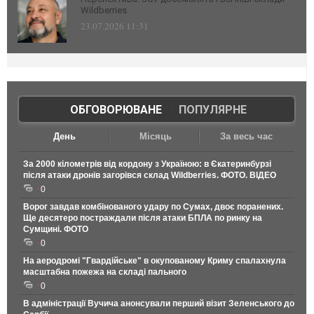
Wildberries
23.07.2026 11:31
ОБГОВОРЮВАНЕ
|
ПОПУЛЯРНЕ
День
Місяць
За весь час
За 2000 кілометрів від кордону з Україною: в Єкатеринбурзі
після атаки дронів загорівся склад Wildberries. ФОТО. ВІДЕО
0
Ворог завдав комбінованого удару по Сумах, двоє поранених.
Ще десятеро постраждали після атаки БПЛА по ринку на
Сумщині. ФОТО
0
На аеродромі "Гвардійське" в окупованому Криму спалахнула
масштабна пожежа на складі пального
0
В адміністрації Вучича анонсували перший візит Зеленського до