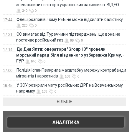
зневажливих слів про українських захисників. ВІДЕО
340
0
Флеш розповів, чому РЕБ не може відхиляти балістику
17:44
223
0
ЄС вимагає від Туреччини підтверджень, що вона не
17:31
постачає російський газ
98
0
До Дня Ялти: оператори "Group 13" провели
17:14
морський парад біля південного узбережжя Криму, -
ГУР
646
0
Поліція Іспанії викрила масштабну мережу контрабанди
17:00
мігрантів і наркотиків
108
0
У ЗСУ розкрили мету російських ДРГ на Вовчанському
16:45
напрямку
155
0
БІЛЬШЕ
АНАЛІТИКА