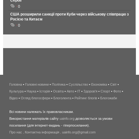
Сербії
0
США розширили санкції проти Куби через військову співпрацю з
Росією та Китаєм
0
Головна
•
Головні новини
•
Політика
•
Суспільство
•
Економіка
беспроводной
•
Світ
•
Культура
•
Наука
•
Історія
•
Освіта
•
Авто
•
IT
•
Здоров'я
интернет
•
Спорт
•
Фото
•
Відео
•
Огляд блогосфери
•
Блоголента
•
Рейтинг блогів
киев
•
Блогожаби
и
Всі новини належать їх правовласникам.
область
Використання матеріалів сайту
uainfo.org
дозволяється за умови
wimax
посилання (для інтернет-видань - гіперпосилання).
интернет
Про нас
.
Контактна інформація
.
uainfo.org@gmail.com
в
киеве