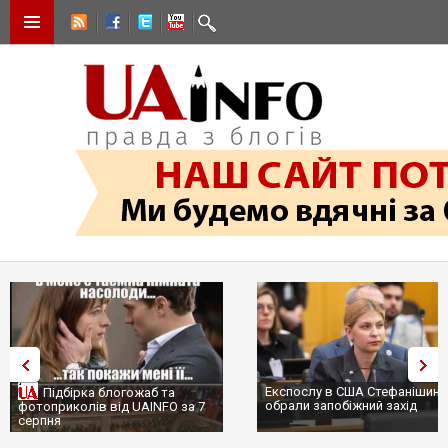
Експослу в США Стефанішині
Підбірка блогожаб та
обрали запобіжний захід
фотоприколів від UAINFO за 7
серпня