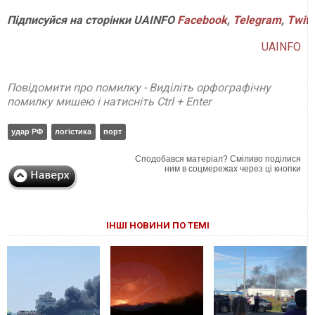
Підписуйся
на
сторінки
UAINFO
Facebook
,
Telegram
,
Twitt
UAINFO
Повідомити про помилку - Виділіть орфографічну
помилку мишею і натисніть Ctrl + Enter
удар РФ
логістика
порт
Сподобався матеріал? Сміливо поділися
ним в соцмережах через ці кнопки
ІНШІ НОВИНИ ПО ТЕМІ