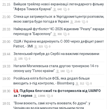
Вийшов трейлер нової екранізації легендарного фільму
21:15
"Афера Томаса Крауна"
640
0
Спека ще затримується: в Укргідрометцентрі розповіли,
21:00
якою завтра буде погода в Україні
2549
0
Найкращий футболіст ЧС-2026 відмовив "Реалу" заради
20:33
переходу в "Барселону"
300
0
США і Україна модернізують С-300 через дефіцит ракет
20:00
Patriot, - ЗМІ
315
0
Зеленський прибув до Сербії на важливі перемовини
19:44
155
0
Наталія Могилевська стала другою тренеркою 14-го
19:33
сезону шоу "Голос країни"
160
0
Російська еліта боїться ФСБ, яка дедалі більше
19:00
виходить з-під контролю, - Bloomberg
312
0
Підбірка блогожаб та фотоприколів від UAINFO
18:30
за 7 серпня
13896
0
"Вони воюють, самі хочуть воювати, бо дурні": у
18:01
Чернівцях водія маршрутки звільнили після