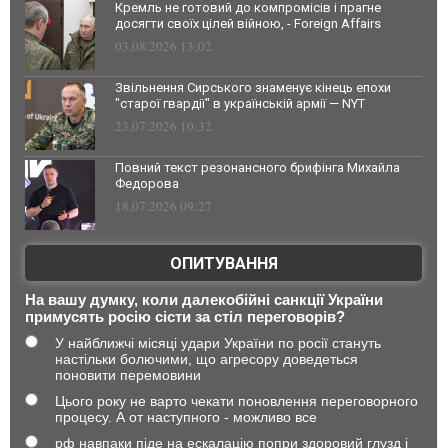
Кремль не готовий до компромісів і прагне
досягти своїх цілей війною, - Foreign Affairs
03.08.2026 13:02
Звільнення Сирського знаменує кінець епохи
"старої гвардії" в українській армії — NYT
23.07.2026 10:32
Повний текст резонансного брифінга Михайла
Федорова
18.07.2026 09:27
ОПИТУВАННЯ
На вашу думку, коли далекобійні санкції України
примусять росію сісти за стіл переговорів?
У найближчі місяці удари України по росії стануть
настільки болючими, що агресору доведеться
поновити перемовини
Цього року не варто чекати поновлення переговорного
процесу. А от наступного - можливо все
рф навпаки піде на ескалацію попри здоровий глузд і