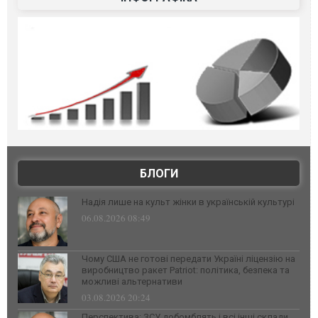
БЛОГИ
Надія лише на культ жінки в українській культурі
06.08.2026 08:49
Чому США не готові передати Україні ліцензію на
виробництво ракет Patriot: політика, безпека та
можливі альтернативи
03.08.2026 20:24
Перспектива: ЗСУ добомблять і всі інші склади