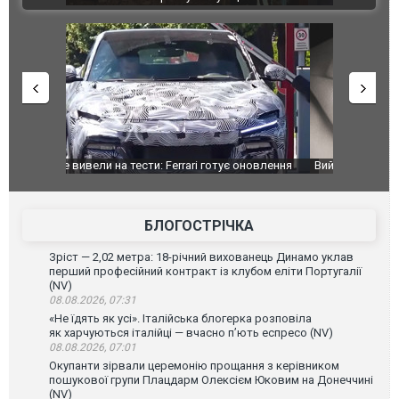
оновлення
Вийшов трейлер нової екранізації легендарного
Зеленський
фільму "Афера Томаса Крауна"
перемовин
БЛОГОСТРІЧКА
Зріст — 2,02 метра: 18-річний вихованець Динамо уклав
перший професійний контракт із клубом еліти Португалії
(NV)
08.08.2026, 07:31
«Не їдять як усі». Італійська блогерка розповіла
як харчуються італійці — вчасно п’ють еспресо (NV)
08.08.2026, 07:01
Окупанти зірвали церемонію прощання з керівником
пошукової групи Плацдарм Олексієм Юковим на Донеччині
(NV)