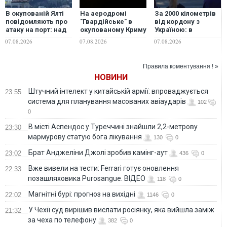
В окупованій Ялті
На аеродромі
За 2000 кілометрів
повідомляють про
"Гвардійське" в
від кордону з
атаку на порт: над
окупованому Криму
Україною: в
містом навис стовп
спалахнула
Єкатеринбурзі
07.08.2026
07.08.2026
07.08.2026
чорного диму.
масштабна
після атаки дронів
ВІДЕО
пожежа на складі
загорівся склад
пального
Wildberries. ФОТО.
Правила коментування ! »
ВІДЕО
НОВИНИ
Штучний інтелект у китайській армії: впроваджується
23:55
система для планування масованих авіаударів
102
0
В місті Аспендос у Туреччині знайшли 2,2-метрову
23:30
мармурову статую бога лікування
130
0
Брат Анджеліни Джолі зробив камінг-аут
23:02
436
0
Вже вивели на тести: Ferrari готує оновлення
22:33
позашляховика Purosangue. ВІДЕО
118
0
Магнітні бурі: прогноз на вихідні
22:02
1146
0
У Чехії суд вирішив вислати росіянку, яка вийшла заміж
21:32
за чеха по телефону
382
0