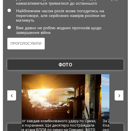
намагатиметься триматися до останнього
Найближчим часом росія може погодитись на
переговори, але серйозних намірів росіяни не
матимуть
Вже давно не роблю жодних прогнозів щодо
завершення війни
ФОТО
по Сумах,
За 2000 кілометрів від кордону з Україною: в
"Мої іграш
траждали
Єкатеринбурзі після атаки дронів загорівся
суперкарів
ВІДЕО
ині. ФОТО
склад Wildberries. ФОТО. ВІДЕО