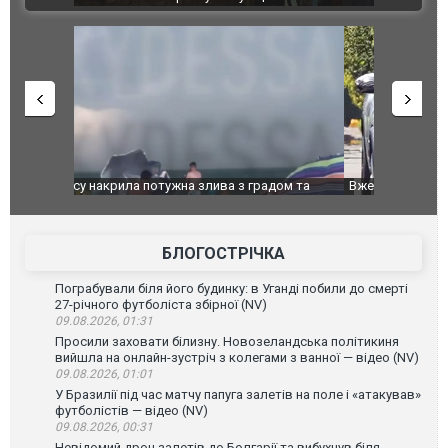
дом та
Вже вивели на тести: Ferrari готує оновлення
Вийшов тре
позашляховика Purosangue. ВІДЕО
фільму "Аф
БЛОГОСТРІЧКА
Пограбували біля його будинку: в Уганді побили до смерті
27-річного футболіста збірної (NV)
09.08.2026, 01:31
Просили заховати білизну. Новозеландська політикиня
вийшла на онлайн-зустріч з колегами з ванної — відео (NV)
09.08.2026, 01:01
У Бразилії під час матчу папуга залетів на поле і «атакував»
футболістів — відео (NV)
09.08.2026, 00:31
Невідомий дрон залетів до Болгарії та вибухнув біля