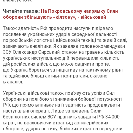
Читайте також:
На Покровському напрямку Сили
оборони збільшують «кілзону», - військовий
Також здатність РФ проводити наступи підірвало
посилення українських ударів середньої дальності
по російській логістиці, військовій техніці та живій силі,
зазначають аналітики. Як заявляв головнокомандувач
ЗСУ Олександр Сирський, станом на травень кількість
українських наступальних дій перевищила кількість
дій російських військ, що може свідчити про те,
що Україна бореться за ініціативу на тактичному рівні
та здійснює більш активні контратаки, сказано
в аналізі.
Українські військові також пов’язують успіхи Сил
оборони на полі бою зі зниження бойової потужності
РФ, що прямо впливає на її здатність продовжувати
наступальні операції. Лише за травень Сили
безпілотних систем ЗСУ прагнуть завдати РФ 34 000
втрат, не враховуючи втрат від артилерійських
обстрілів, ударів по тилу, бойових втрат на передовій