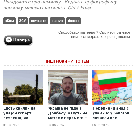
Повідомити про помилку - Виділіть орфографічну
помилку мишею і натисніть Ctrl + Enter
війна
ЗСУ
окупанти
наступ
фронт
Сподобався матеріал? Сміливо поділися
ним в соцмережах через ці кнопки
ІНШІ НОВИНИ ПО ТЕМІ
Шість хвилин на
Україна не піде з
Первинний аналіз
удар: експерт
Донбасу, а Путін не
уламків: у Болгарії
розповів, як
матиме перемоги —
заявили про
Україна може
Зеленський про
падіння
08.08.2026
08.08.2026
08.08.2026
знищувати пускові
ситуацію на фронті
українського
установки
та гарантії США
безпілотника