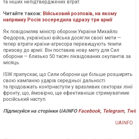
та інших непідтверджених втрат.
Читайте також:
Військовий розповів, на якому
напрямку Росія зосередила одразу три армії
Як повідомляв міністр оборони України Михайло
Федоров, українські війська досягли своєї мети —
тепер втрати країни-агресора перевищують темпи
призову до армії. Він поставив нову мету для Сил
оборони — близько 50 тисяч ліквідованих окупантів за
місяць.
ISW припускає, що Сили оборони ще більше розширять
свою кампанію ударів середньої дальності
та продовжать контрнаступи у вразливих секторах лінії
фронту, що, ймовірно, ще ефективніше стримуватиме
російський наступ.
Підписуйся
на
сторінки
UAINFO
Facebook
,
Telegram
,
Twitt
UAINFO