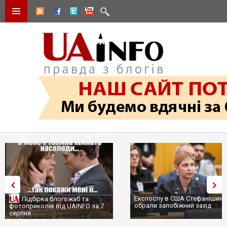
Експослу в США Стефанішині
Підбірка блогожаб та
обрали запобіжний захід
фотоприколів від UAINFO за 7
серпня