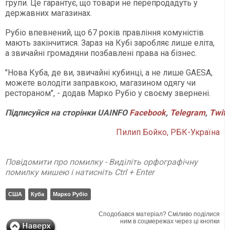
групи. Це гарантує, що товари не перепродадуть у
державних магазинах.
Рубіо впевнений, що 67 років правління комуністів
мають закінчитися. Зараз на Кубі заробляє лише еліта,
а звичайні громадяни позбавлені права на бізнес.
"Нова Куба, де ви, звичайні кубинці, а не лише GAESA,
можете володіти заправкою, магазином одягу чи
рестораном", - додав Марко Рубіо у своєму звернені.
Підписуйся
на
сторінки
UAINFO
Facebook
,
Telegram
,
Twitt
Пилип Бойко, РБК-Україна
Повідомити про помилку - Виділіть орфографічну
помилку мишею і натисніть Ctrl + Enter
США
Куба
Марко Рубіо
Сподобався матеріал? Сміливо поділися
ним в соцмережах через ці кнопки