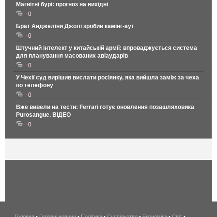
Магнітні бурі: прогноз на вихідні
0
Брат Анджеліни Джолі зробив камінг-аут
0
Штучний інтелект у китайській армії: впроваджується система
для планування масованих авіаударів
0
У Чехії суд вирішив вислати росіянку, яка вийшла заміж за чеха
по телефону
0
Вже вивели на тести: Ferrari готує оновлення позашляховика
Purosangue. ВІДЕО
0
Головна
•
Головні новини
•
Політика
•
Суспільство
•
Економіка
беспроводной
•
Світ
•