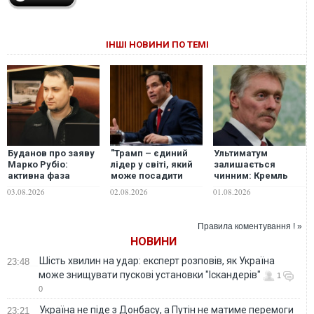
ІНШІ НОВИНИ ПО ТЕМІ
Буданов про заяву
"Трамп – єдиний
Ультиматум
Марко Рубіо:
лідер у світі, який
залишається
активна фаза
може посадити
чинним: Кремль
переговорів на
Росію та Україну за
відповів на
03.08.2026
02.08.2026
01.08.2026
паузі, але процес
стіл переговорів", -
пропозиції Марко
триває
Рубіо
Рубіо розпочати
переговори
Правила коментування ! »
НОВИНИ
Шість хвилин на удар: експерт розповів, як Україна
23:48
може знищувати пускові установки "Іскандерів"
1
0
Україна не піде з Донбасу, а Путін не матиме перемоги
23:21