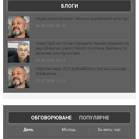
БЛОГИ
Надія лише на культ жінки в українській культурі
06.08.2026 08:49
Чому США не готові передати Україні ліцензію на
виробництво ракет Patriot: політика, безпека та
можливі альтернативи
03.08.2026 20:24
Перспектива: ЗСУ добомблять і всі інші склади
Wildberries
23.07.2026 11:31
ОБГОВОРЮВАНЕ
|
ПОПУЛЯРНЕ
День
Місяць
За весь час