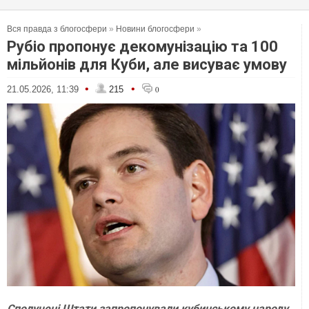
Вся правда з блогосфери
»
Новини блогосфери
»
Рубіо пропонує декомунізацію та 100
мільйонів для Куби, але висуває умову
•
•
21.05.2026, 11:39
215
0
Сполучені Штати запропонували кубинському народу