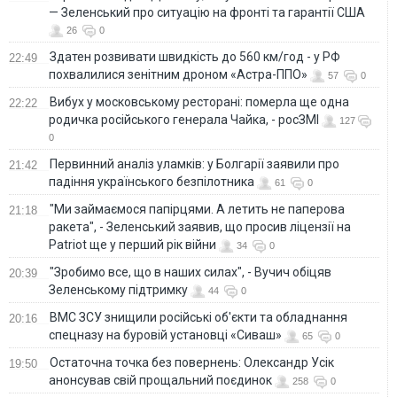
— Зеленський про ситуацію на фронті та гарантії США
26
0
Здатен розвивати швидкість до 560 км/год - у РФ
22:49
похвалилися зенітним дроном «Астра-ППО»
57
0
Вибух у московському ресторані: померла ще одна
22:22
родичка російського генерала Чайка, - росЗМІ
127
0
Первинний аналіз уламків: у Болгарії заявили про
21:42
падіння українського безпілотника
61
0
"Ми займаємося папірцями. А летить не паперова
21:18
ракета", - Зеленський заявив, що просив ліцензії на
Patriot ще у перший рік війни
34
0
"Зробимо все, що в наших силах", - Вучич обіцяв
20:39
Зеленському підтримку
44
0
ВМС ЗСУ знищили російські об'єкти та обладнання
20:16
спецназу на буровій установці «Сиваш»
65
0
Остаточна точка без повернень: Олександр Усік
19:50
анонсував свій прощальний поєдинок
258
0