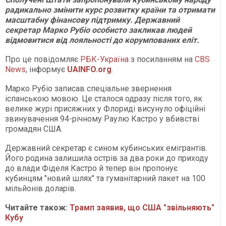
радикально змінити курс розвитку країни та отримати
масштабну фінансову підтримку. Державний
секретар Марко Рубіо особисто закликав людей
відмовитися від лояльності до корумпованих еліт.
Про це повідомляє
РБК-Україна
з посиланням на
CBS
News
, інформує
UAINFO.org
.
Марко Рубіо записав спеціальне звернення
іспанською мовою. Це сталося одразу після того, як
велике журі присяжних у Флориді висунуло офіційні
звинувачення 94-річному Раулю Кастро у вбивстві
громадян США.
Державний секретар є сином кубинських емігрантів.
Його родина залишила острів за два роки до приходу
до влади Фіделя Кастро й тепер він пропонує
кубинцям "новий шлях" та гуманітарний пакет на 100
мільйонів доларів.
Читайте також:
Трамп заявив, що США "звільняють"
Кубу