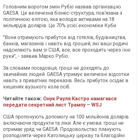
Головним ворогом змін Рубіо назвав організацію
GAESA. Це величезна бізнес-структура, пов'язана з
політичною елітою, яка володіє активами на 18
мільярдів доларів. Це 70% усієї економіки Куби.
"Вони отримують прибуток від готелів, будівництва,
банків, магазинів і навіть від грошей, які ваші родичі
надсилають вам зі США, все, все проходить через їхні
руки", - заявив Марко Рубіо.
За словами посадовця, гроші не доходять до
звичайних людей. GAESA утримує величезні відсотки
навіть з приватних переказів. Весь прибуток осідає в
кишенях вузького кола осіб.
Читайте також:
Онук Рауля Кастро намагався
передати секретний лист Трампу – WSJ
США пропонують допомогу на 100 мільйонів доларів
включаючи продукти та ліки. Але є умова: гроші не
отримає уряд чи GAESA. Продовольство планують
розподіляти через Католицьку церкву та благодійні