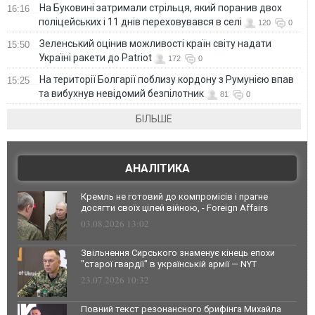
На Буковині затримали стрільця, який поранив двох
16:16
поліцейських і 11 днів переховувався в селі
120
0
Зеленський оцінив можливості країн світу надати
15:50
Україні ракети до Patriot
172
0
На території Болгарії поблизу кордону з Румунією впав
15:25
та вибухнув невідомий безпілотник
81
0
БІЛЬШЕ
АНАЛІТИКА
Кремль не готовий до компромісів і прагне
досягти своїх цілей війною, - Foreign Affairs
03.08.2026 13:02
Звільнення Сирського знаменує кінець епохи
"старої гвардії" в українській армії — NYT
23.07.2026 10:32
Повний текст резонансного брифінга Михайла