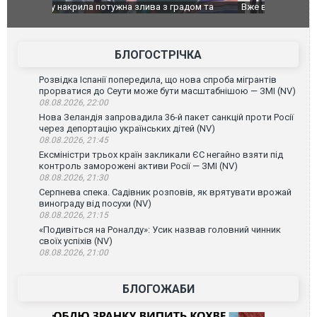
дом та
Вже вивели на тести: Ferrari готує оновлення
Вийшов тре
позашляховика Purosangue. ВІДЕО
фільму "Аф
БЛОГОСТРІЧКА
Розвідка Іспанії попередила, що нова спроба мігрантів
прорватися до Сеути може бути масштабнішою — ЗМІ (NV)
08.08.2026, 22:00
Нова Зеландія запровадила 36-й пакет санкцій проти Росії
через депортацію українських дітей (NV)
08.08.2026, 21:45
Ексміністри трьох країн закликали ЄС негайно взяти під
контроль заморожені активи Росії — ЗМІ (NV)
08.08.2026, 21:30
Серпнева спека. Садівник розповів, як врятувати врожай
винограду від посухи (NV)
08.08.2026, 21:15
«Подивіться на Роналду»: Усик назвав головний чинник
своїх успіхів (NV)
08.08.2026, 21:00
БЛОГОЖАБИ