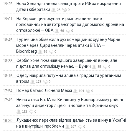
Нова Зеландія ввела санкції проти РФ за викрадення
19:25
дітей і кібератаки
23
0
На Херсонщині окупанти розпочали «вільне
19:01
полювання» на автотранспорт за допомогою дронів на
оптоволокні — ОВА
66
0
Туреччина обмежила рух комерційних суден у Чорне
18:45
море через Дарданелли через атаки БПЛА —
Bloomberg
69
0
Сербія хоче якнайшвидшого завершення війни, але
18:38
підстав для оптимізму немає, — Вучич
35
0
Одесу накрила потужна злива з градом та ураганним
18:15
вітром
173
0
Помер батько Ліонеля Мессі
17:54
194
0
Нічна атака БпЛА на Київщину: у Броварському районі
17:45
загинули директор ліцею, її чоловік та 3-річний онук
112
0
Лукашенко переклав відповідальність за війну в Україні
16:39
на її внутрішні проблеми
267
0