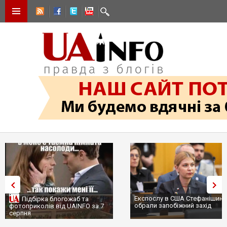
Експослу в США Стефанішині
Підбірка блогожаб та
обрали запобіжний захід
фотоприколів від UAINFO за 7
серпня