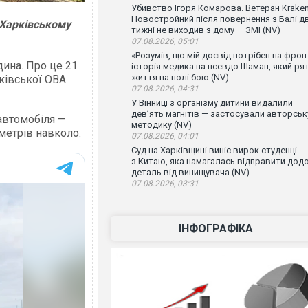
Убивство Ігоря Комарова. Ветеран Krake
Новостройний після повернення з Балі д
 Харківському
тижні не виходив з дому — ЗМІ (NV)
07.08.2026, 05:01
«Розумів, що мій досвід потрібен на фронт
ина. Про це 21
історія медика на псевдо Шаман, який ря
життя на полі бою (NV)
ківської ОВА
07.08.2026, 04:31
У Вінниці з організму дитини видалили
дев’ять магнітів — застосували авторськ
автомобіля —
методику (NV)
метрів навколо.
07.08.2026, 04:01
Суд на Харківщині виніс вирок студенці
з Китаю, яка намагалась відправити дод
деталь від винищувача (NV)
07.08.2026, 03:31
ІНФОГРАФІКА