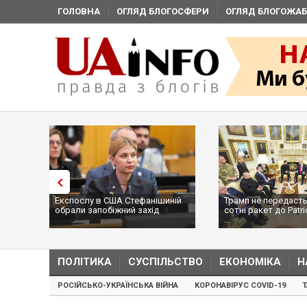
ГОЛОВНА
ОГЛЯД БЛОГОСФЕРИ
ОГЛЯД БЛОГОЖАБ
Експослу в США Стефанішиній
Трамп не передасть Укр
обрали запобіжний захід
сотні ракет до Patriot, 
...
ПОЛІТИКА
СУСПІЛЬСТВО
ЕКОНОМІКА
Н
РОСІЙСЬКО-УКРАЇНСЬКА ВІЙНА
КОРОНАВІРУС COVID-19