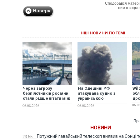
Сподобався матері
ним в соцме
ІНШІ НОВИНИ ПО ТЕМІ
Через загрозу
На Одещині РФ
Wil
безпілотників росіяни
атакувала судно з
обл
стали рідше літати між
українською
др
Москвою та
пшеницею: один
06.0
06.08.2026
06.08.2026
Петербургом і частіше
загиблий, троє
обирати поїзди — ЗМІ
постраждалих
Пра
НОВИНИ
Потужний гавайський телескоп виявив на Сонці те
23:55