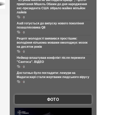
"65 років ніколи не виглядали краще", - фото-
привітання Мішель Обами до дня народження
екс-президента США зібрало майже мільйон
лайків
0
Audi готується до випуску нового покоління
позашляховика Q8
0
Рецепт молодості виявився простішим:
володіння кількома мовами омолоджує мозок
на десяток років
0
Неймар влаштував конфлікт після перемоги
"Сантоса". ВІДЕО
0
Достатньо було погладити: лемури на
Мадагаскарі стали жертвами людського вірусу
0
ФОТО