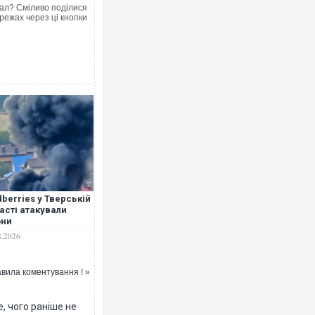
ал? Сміливо поділися
режах через ці кнопки
dberries у Тверській
асті атакували
они
8.2026
вила коментування ! »
, чого раніше не