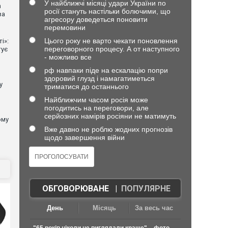
У найближчі місяці удари України по
n
росії стануть настільки болючими, що
ва
агресору доведеться поновити
перемовини
Цього року не варто чекати поновлення
і»:
переговорного процесу. А от наступного
тує
- можливо все
рф навпаки піде на ескалацію попри
здоровий глузд і намагатиметься
у
триматися до останнього
Найближчим часом росія може
погодитись на переговори, але
серйозних намірів росіяни не матимуть
ому
Вже давно не роблю жодних прогнозів
щодо завершення війни
ОБГОВОРЮВАНЕ
|
ПОПУЛЯРНЕ
День
Місяць
За весь час