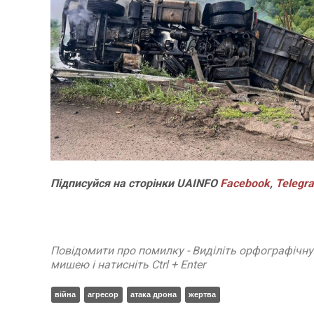
Підписуйся
на
сторінки
UAINFO
Facebook
,
Telegr
Повідомити про помилку - Виділіть орфографічн
мишею і натисніть Ctrl + Enter
війна
агресор
атака дрона
жертва