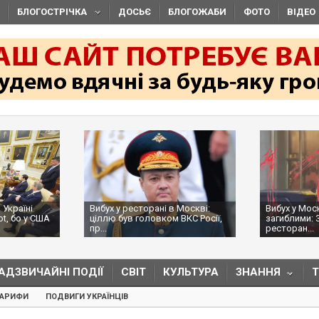
БЛОГОСТРІЧКА
ДОСЬЄ
БЛОГОЖАБИ
ФОТО
ВІДЕО
аїні
Вибух у ресторані в Москві:
Вибух у Москві 
бо у США
ціллю був головком ВКС Росії,
загиблими: ЗМІ 
пр...
ресторан...
АДЗВИЧАЙНІ ПОДІЇ
СВІТ
КУЛЬТУРА
ЗНАННЯ
ТАРИФИ
ПОДВИГИ УКРАЇНЦІВ