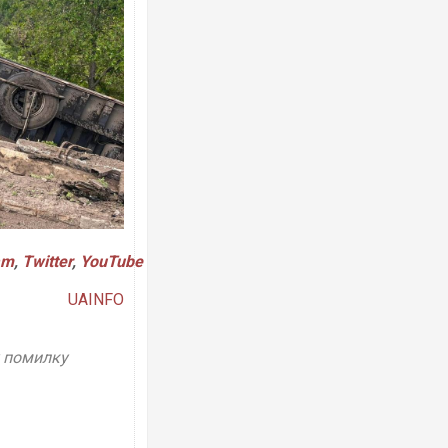
am
,
Twitter
,
YouTube
UAINFO
у помилку