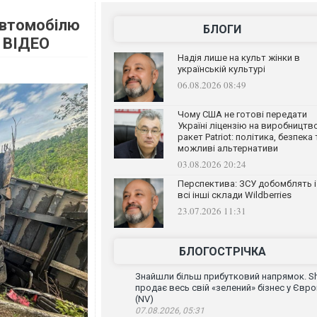
автомобілю
БЛОГИ
. ВІДЕО
Надія лише на культ жінки в
українській культурі
06.08.2026 08:49
Чому США не готові передати
Україні ліцензію на виробництв
ракет Patriot: політика, безпека 
можливі альтернативи
03.08.2026 20:24
Перспектива: ЗСУ добомблять і
всі інші склади Wildberries
23.07.2026 11:31
БЛОГОСТРІЧКА
Знайшли більш прибутковий напрямок. Sh
продає весь свій «зелений» бізнес у Євро
(NV)
07.08.2026, 05:31