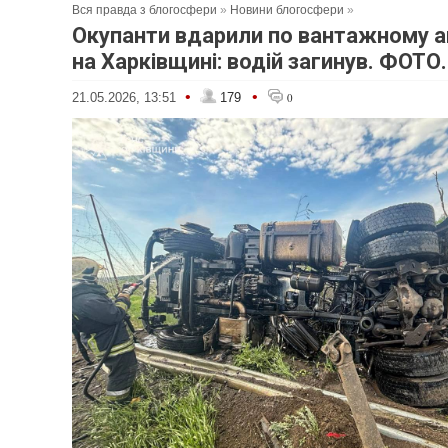
Вся правда з блогосфери
»
Новини блогосфери
»
Окупанти вдарили по вантажному 
на Харківщині: водій загинув. ФОТО
•
•
21.05.2026, 13:51
179
0