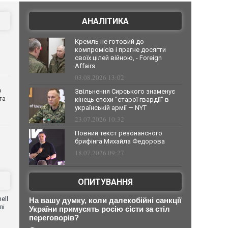
АНАЛІТИКА
Кремль не готовий до
компромісів і прагне досягти
своїх цілей війною, - Foreign
Affairs
03.08.2026 13:02
о
Звільнення Сирського знаменує
та
кінець епохи "старої гвардії" в
українській армії — NYT
23.07.2026 10:32
Повний текст резонансного
брифінга Михайла Федорова
18.07.2026 09:27
ОПИТУВАННЯ
ell
На вашу думку, коли далекобійні санкції
пі
України примусять росію сісти за стіл
переговорів?