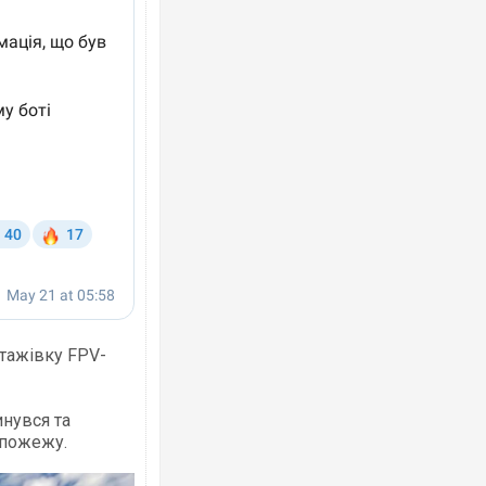
Росія атакувала Суми КАБами: пошко
торговельний центр, будинки, є постр
ФОТО
нтажівку FPV-
нувся та
Топпосадовцю Повітряних Сил вручил
 пожежу.
підозру