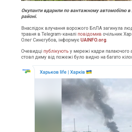
Окупанти вдарили по вантажному автомобілю в
районі.
Внаслідок влучання ворожого БпЛА загинула люд
травня в Telegram-каналі
повідомив
очільник Хар
Олег Синєгубов, інформує
UAINFO.org
.
Очевидці
публікують
у мережі кадри палаючого 
стовп диму від пожежі було видно на багато кіло