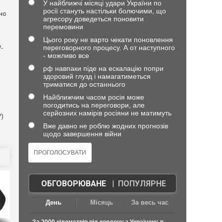
У найближчі місяці удари України по
росії стануть настільки болючими, що
но
агресору доведеться поновити
перемовини
Цього року не варто чекати поновлення
переговорного процесу. А от наступного
-
- можливо все
рф навпаки піде на ескалацію попри
здоровий глузд і намагатиметься
триматися до останнього
Найближчим часом росія може
погодитись на переговори, але
серйозних намірів росіяни не матимуть
V)
Вже давно не роблю жодних прогнозів
щодо завершення війни
ОБГОВОРЮВАНЕ
|
ПОПУЛЯРНЕ
День
Місяць
За весь час