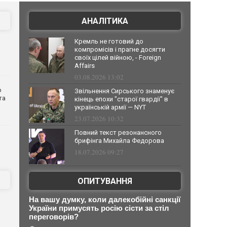
АНАЛІТИКА
Кремль не готовий до
компромісів і прагне досягти
своїх цілей війною, - Foreign
Affairs
03.08.2026 13:02
о
Звільнення Сирського знаменує
та
кінець епохи "старої гвардії" в
українській армії — NYT
23.07.2026 10:32
Повний текст резонансного
брифінга Михайла Федорова
18.07.2026 09:27
ОПИТУВАННЯ
На вашу думку, коли далекобійні санкції
України примусять росію сісти за стіл
переговорів?