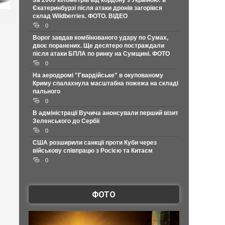
За 2000 кілометрів від кордону з Україною: в
Єкатеринбурзі після атаки дронів загорівся
склад Wildberries. ФОТО. ВІДЕО
0
Ворог завдав комбінованого удару по Сумах,
двоє поранених. Ще десятеро постраждали
після атаки БПЛА по ринку на Сумщині. ФОТО
0
На аеродромі "Гвардійське" в окупованому
Криму спалахнула масштабна пожежа на складі
пального
0
В адміністрації Вучича анонсували перший візит
Зеленського до Сербії
0
США розширили санкції проти Куби через
військову співпрацю з Росією та Китаєм
0
ФОТО