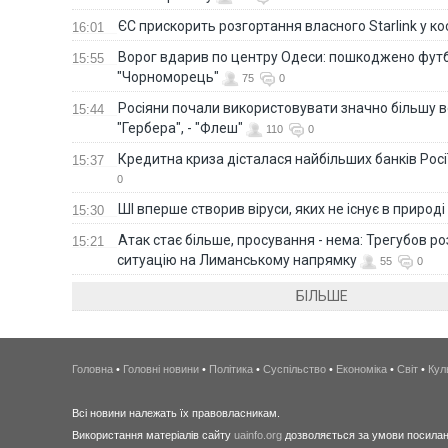
ЄС прискорить розгортання власного Starlink у ко
16:01
Ворог вдарив по центру Одеси: пошкоджено фут
15:55
"Чорноморець"
75
0
Росіяни почали використовувати значно більшу 
15:44
"Гербера", - "Флеш"
110
0
Кредитна криза дісталася найбільших банків Росії
15:37
0
ШІ вперше створив віруси, яких не існує в природі
15:30
Атак стає більше, просування - нема: Трегубов ро
15:21
ситуацію на Лиманському напрямку
55
0
БІЛЬШЕ
Головна
•
Головні новини
•
Політика
•
Суспільство
•
Економіка
•
Світ
•
Кул
Всі новини належать їх правовласникам.
Використання матеріалів сайту
uainfo.org
дозволяється за умови посиланн