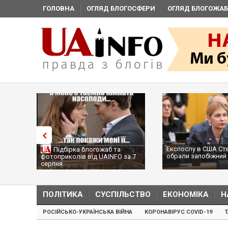
ГОЛОВНА
ОГЛЯД БЛОГОСФЕРИ
ОГЛЯД БЛОГОЖАБ
Експослу в США Ст
Підбірка блогожаб та
обрали запобіжний 
фотоприколів від UAINFO за 7
серпня
ПОЛІТИКА
СУСПІЛЬСТВО
ЕКОНОМІКА
Н
РОСІЙСЬКО-УКРАЇНСЬКА ВІЙНА
КОРОНАВІРУС COVID-19