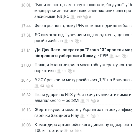
"Вони воюють, самі хочуть воювати, бо дурні": у 
18:01
маршрутки звільнили після зневажливих слів про
захисників. ВІДЕО
149
0
Флеш розповів, чому РЕБ не може відхиляти балі
17:44
ЄС вимагає від Туреччини підтверджень, що вона
17:31
російський газ
59
0
До Дня Ялти: оператори "Group 13" провели мо
17:14
південного узбережжя Криму, - ГУР
323
0
Поліція Іспанії викрила масштабну мережу контра
17:00
наркотиків
51
0
У ЗСУ розкрили мету російських ДРГ на Вовчанс
16:45
93
0
Після ударів по НПЗ у Росії хочуть знизити вимоги
16:32
авіапального — росЗМІ
71
0
Жертв вкусили комарі: у Україні за пів року зафі
16:16
гарячки Західного Нілу
99
0
Командира артилерійського дивізіону підозрюют
16:08
100 кг тротилу
73
0