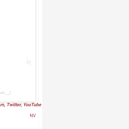
Ворог завдав комбінованого удару по
двоє поранених. Ще десятеро постра
після атаки БПЛА по ринку на Сумщині
gan__)
am
,
Twitter
,
YouTube
Зеленський прибув до Сербії на важли
NV
перемовини