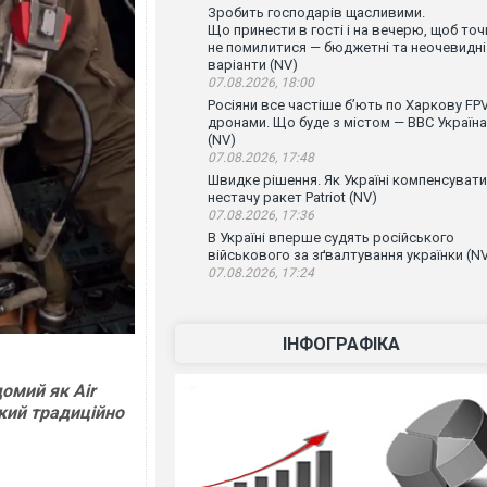
Зробить господарів щасливими.
Що принести в гості і на вечерю, щоб точ
не помилитися — бюджетні та неочевидні
варіанти (NV)
07.08.2026, 18:00
Росіяни все частіше бʼють по Харкову FPV
дронами. Що буде з містом — ВВС Україна
(NV)
07.08.2026, 17:48
Швидке рішення. Як Україні компенсувати
нестачу ракет Patriot (NV)
07.08.2026, 17:36
В Україні вперше судять російського
військового за зґвалтування українки (N
07.08.2026, 17:24
ІНФОГРАФІКА
омий як Air
який традиційно