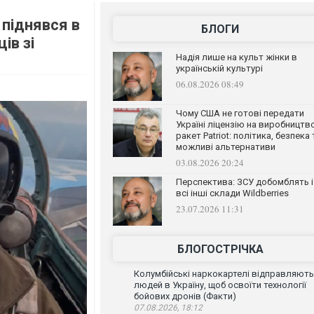
 піднявся в
БЛОГИ
ів зі
Надія лише на культ жінки в
українській культурі
06.08.2026 08:49
Чому США не готові передати
Україні ліцензію на виробництв
ракет Patriot: політика, безпека 
можливі альтернативи
03.08.2026 20:24
Перспектива: ЗСУ добомблять і
всі інші склади Wildberries
23.07.2026 11:31
БЛОГОСТРІЧКА
Колумбійські наркокартелі відправляють
людей в Україну, щоб освоїти технології
бойових дронів (Факти)
07.08.2026, 18:12