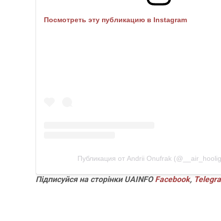
Посмотреть эту публикацию в Instagram
Публикация от Andrii Onufrak (@__air_hooli
Підписуйся
на
сторінки
UAINFO
Facebook
,
Telegr