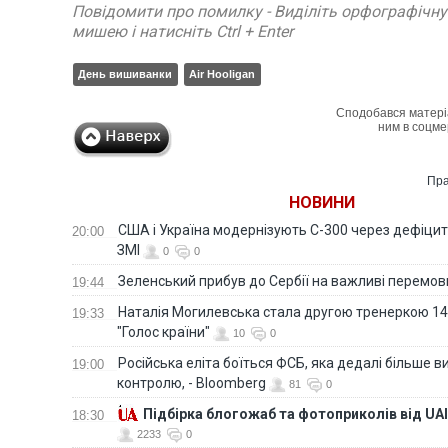
Повідомити про помилку - Виділіть орфографічн
мишею і натисніть Ctrl + Enter
День вишиванки
Air Hooligan
Сподобався матері
ним в соцме
Пра
НОВИНИ
США і Україна модернізують С-300 через дефіцит р
20:00
ЗМІ
0
0
Зеленський прибув до Сербії на важливі перемо
19:44
Наталія Могилевська стала другою тренеркою 14
19:33
"Голос країни"
10
0
Російська еліта боїться ФСБ, яка дедалі більше в
19:00
контролю, - Bloomberg
81
0
Підбірка блогожаб та фотоприколів від UAI
18:30
2233
0