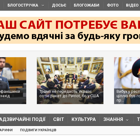
БЛОГОСТРІЧКА
ДОСЬЄ
БЛОГОЖАБИ
ФОТО
ВІДЕО
ефанішиній
Трамп не передасть Україні
Вибух у рес
захід
сотні ракет до Patriot, бо у США
ціллю був г
...
пр...
АДЗВИЧАЙНІ ПОДІЇ
СВІТ
КУЛЬТУРА
ЗНАННЯ
ТАРИФИ
ПОДВИГИ УКРАЇНЦІВ