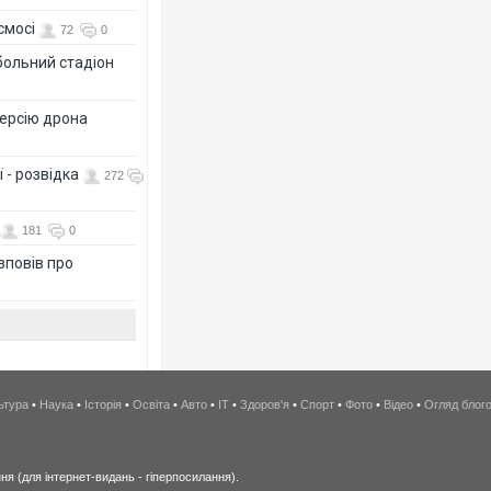
смосі
72
0
больний стадіон
версію дрона
 - розвідка
272
181
0
зповів про
ьтура
•
Наука
•
Історія
•
Освіта
•
Авто
•
IT
•
Здоров'я
•
Спорт
•
Фото
•
Відео
•
Огляд блог
я (для інтернет-видань - гіперпосилання).