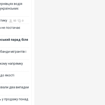
Чернівцях водія
 українських
стику
93
0
 не постачає
рський парад біля
банди мігрантів і
ькому напрямку
 до якості
ксували два випадки
ь у продажу понад