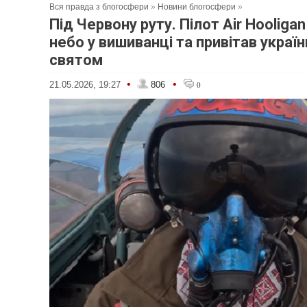
Вся правда з блогосфери
»
Новини блогосфери
»
Під Червону руту. Пілот Air Hooligan
небо у вишиванці та привітав українц
святом
•
•
21.05.2026, 19:27
806
0