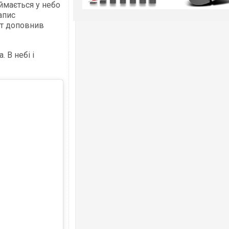
іймається у небо
апис
от доповнив
. В небі і