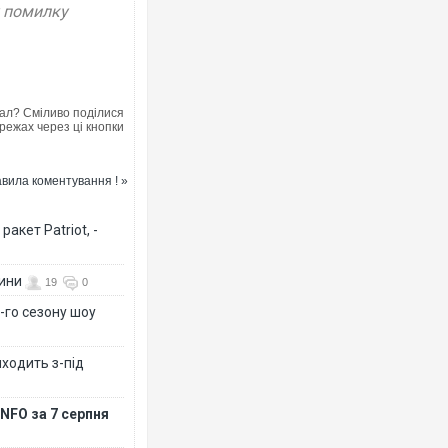
у помилку
ал? Сміливо поділися
режах через ці кнопки
вила коментування ! »
акет Patriot, -
вини
19
0
-го сезону шоу
иходить з-під
NFO за 7 серпня