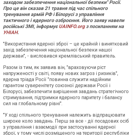
заходом забезпечення національної безпеки" Росії.
Про це він сказав 21 травня під час спільного
тренування армій РФ і Білорусі з управління
тактичного і ядерного озброєння. Його заяву навели
російські ЗМІ, інформує
UAINFO.org
з посиланням на
УНІАН
.
"Використання ядерної зброї – це крайній і винятковий
захід забезпечення національної безпеки нашої
держави", - висловився кремлівський правитель.
Разом із тим, як заявив він, "враховуючи ріст
напруженості у світі, появу нових загроз і ризиків",
ядерна тріада Росії "повинна служити надійним
гарантом суверенітету союзної держави Росії і
Білорусі, забезпечити вирішення завдань стратегічного
стримування, підтримки ядерного паритету і балансу
сил на глобальному рівні".
"У ході спільного тренування належить відпрацювати
широке коло завдань. Перш за все - дії посадових осіб
з управління і взаємодії при застосуванні ядерної
зброї, у тому числі розміщеного на території республіки