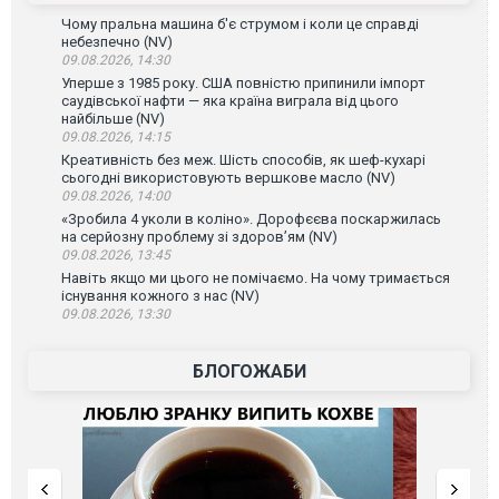
Чому пральна машина б'є струмом і коли це справді
небезпечно (NV)
09.08.2026, 14:30
Уперше з 1985 року. США повністю припинили імпорт
саудівської нафти — яка країна виграла від цього
найбільше (NV)
09.08.2026, 14:15
Креативність без меж. Шість способів, як шеф-кухарі
сьогодні використовують вершкове масло (NV)
09.08.2026, 14:00
«Зробила 4 уколи в коліно». Дорофєєва поскаржилась
на серйозну проблему зі здоров’ям (NV)
09.08.2026, 13:45
Навіть якщо ми цього не помічаємо. На чому тримається
існування кожного з нас (NV)
09.08.2026, 13:30
БЛОГОЖАБИ