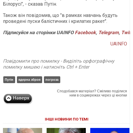
Білорусі", - сказав Путін.
Також він повідомив, що "в рамках навчань будуть
проведені пуски балістичних і крилатих ракет".
Підписуйся
на
сторінки
UAINFO
Facebook
,
Telegram
,
Twitt
UAINFO
Повідомити про помилку - Виділіть орфографічну
помилку мишею і натисніть Ctrl + Enter
Путін
ядерна зброя
погроза
Сподобався матеріал? Сміливо поділися
ним в соцмережах через ці кнопки
ІНШІ НОВИНИ ПО ТЕМІ