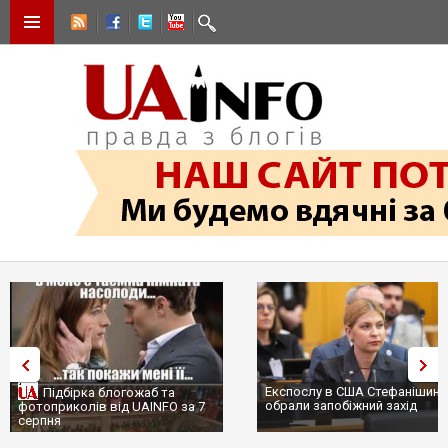
Експослу в США Стефанішині
Підбірка блогожаб та
обрали запобіжний захід
фотоприколів від UAINFO за 7
серпня