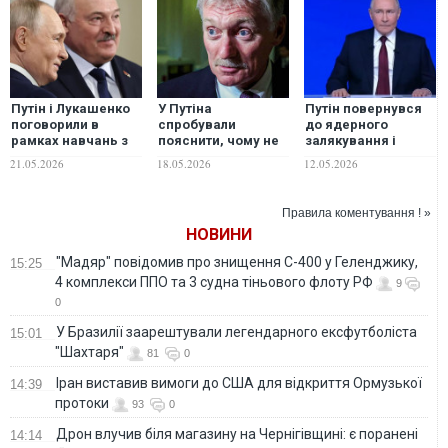
Путін і Лукашенко
У Путіна
Путін повернувся
поговорили в
спробували
до ядерного
рамках навчань з
пояснити, чому не
залякування і
бойового
застосовують
згадав про
21.05.2026
18.05.2026
12.05.2026
застосування
"ядерку" за удари
"Орешник"
ядерної зброї
України по Москві
Правила коментування ! »
НОВИНИ
"Мадяр" повідомив про знищення С-400 у Геленджику,
15:25
4 комплекси ППО та 3 судна тіньового флоту РФ
9
0
У Бразилії заарештували легендарного ексфутболіста
15:01
"Шахтаря"
81
0
Іран виставив вимоги до США для відкриття Ормузької
14:39
протоки
93
0
Дрон влучив біля магазину на Чернігівщині: є поранені
14:14