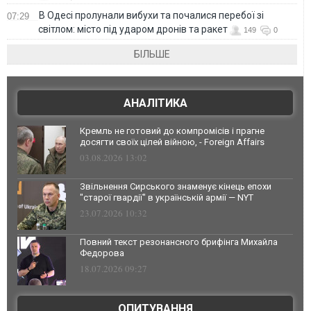
В Одесі пролунали вибухи та почалися перебої зі
07:29
світлом: місто під ударом дронів та ракет
149
0
БІЛЬШЕ
АНАЛІТИКА
Кремль не готовий до компромісів і прагне
досягти своїх цілей війною, - Foreign Affairs
03.08.2026 13:02
Звільнення Сирського знаменує кінець епохи
"старої гвардії" в українській армії — NYT
23.07.2026 10:32
Повний текст резонансного брифінга Михайла
Федорова
18.07.2026 09:27
ОПИТУВАННЯ