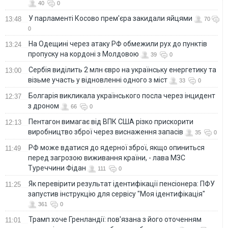
40
0
У парламенті Косово прем'єра закидали яйцями
13:48
70
0
На Одещині через атаку РФ обмежили рух до пунктів
13:24
пропуску на кордоні з Молдовою
39
0
Сербія виділить 2 млн євро на українську енергетику та
13:00
візьме участь у відновленні одного з міст
33
0
Болгарія викликала українського посла через інцидент
12:37
з дроном
66
0
Пентагон вимагає від ВПК США різко прискорити
12:13
виробництво зброї через виснаження запасів
35
0
РФ може вдатися до ядерної зброї, якщо опиниться
11:49
перед загрозою виживання країни, - лава МЗС
Туреччини Фідан
111
0
Як перевірити результат ідентифікації пенсіонера: ПФУ
11:25
запустив інструкцію для сервісу "Моя ідентифікація"
361
0
Трамп хоче Гренландії: пов'язана з його оточенням
11:01