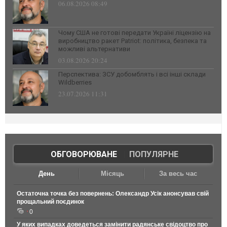
06.08.2026 08:49
Чому США не готові передати Україні ліцензію на
виробництво ракет Patriot: політика, безпека та
можливі альтернативи
03.08.2026 20:24
Перспектива: ЗСУ добомблять і всі інші склади
Wildberries
23.07.2026 11:31
ОБГОВОРЮВАНЕ
|
ПОПУЛЯРНЕ
День
Місяць
За весь час
Остаточна точка без повернень: Олександр Усік анонсував свій
прощальний поєдинок
0
У яких випадках доведеться замінити радянське свідоцтво про