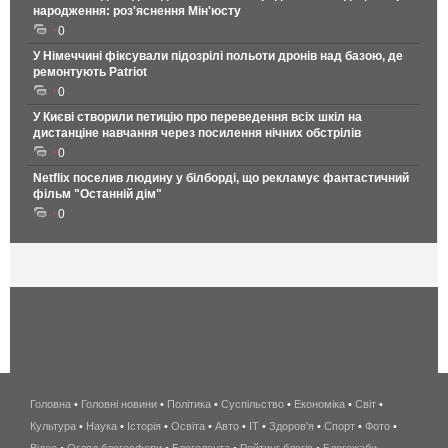
народження: роз'яснення Мін'юсту
0
У Німеччині фіксували підозрілі польоти дронів над базою, де
ремонтують Patriot
0
У Києві створили петицію про переведення всіх шкіл на
дистанціне навчання через посилення нічних обстрілів
0
Netflix поселив людину у білборді, що рекламує фантастичний
фільм "Останній дім"
0
Головна
•
Головні новини
•
Політика
•
Суспільство
•
Економіка
беспроводной
•
Світ
•
Культура
•
Наука
•
Історія
•
Освіта
•
Авто
•
IT
•
Здоров'я
интернет
•
Спорт
•
Фото
•