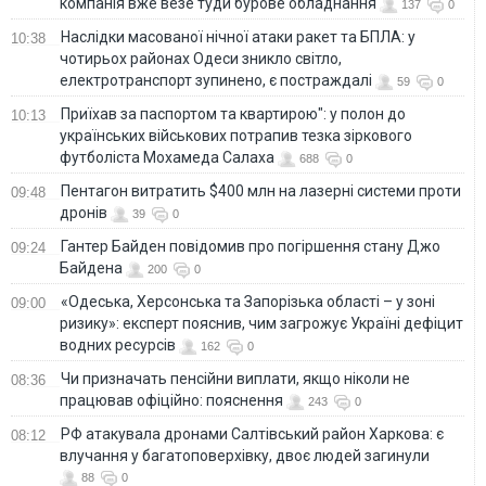
компанія вже везе туди бурове обладнання
137
0
Наслідки масованої нічної атаки ракет та БПЛА: у
10:38
чотирьох районах Одеси зникло світло,
електротранспорт зупинено, є постраждалі
59
0
Приїхав за паспортом та квартирою": у полон до
10:13
українських військових потрапив тезка зіркового
футболіста Мохамеда Салаха
688
0
Пентагон витратить $400 млн на лазерні системи проти
09:48
дронів
39
0
Гантер Байден повідомив про погіршення стану Джо
09:24
Байдена
200
0
«Одеська, Херсонська та Запорізька області – у зоні
09:00
ризику»: експерт пояснив, чим загрожує Україні дефіцит
водних ресурсів
162
0
Чи призначать пенсійни виплати, якщо ніколи не
08:36
працював офіційно: пояснення
243
0
РФ атакувала дронами Салтівський район Харкова: є
08:12
влучання у багатоповерхівку, двоє людей загинули
88
0