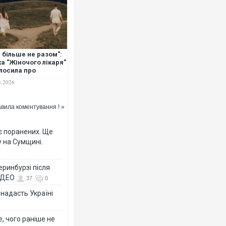
Ворог завдав комбінованого 
 більше не разом":
двоє поранених. Ще десятер
ка "Жіночого лікаря"
після атаки БПЛА по ринку н
лосила про
лучення
8.2026
вила коментування ! »
є поранених. Ще
 на Сумщині.
еринбурзі після
ВІДЕО
37
0
За 2000 кілометрів від кордо
Єкатеринбурзі після атаки др
 надасть Україні
склад Wildberries. ФОТО. ВІД
, чого раніше не