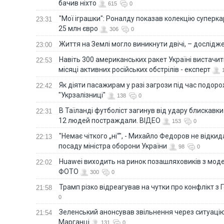
бачив ніхто
615
0
"Мої іграшки": Роналду показав колекцію суперка
23:31
25 млн євро
306
0
Життя на Землі могло виникнути двічі, – дослідж
23:00
Навіть 300 американських ракет Україні вистачит
22:53
місяці активних російських обстрілів - експерт
Як діяти пасажирам у разі загрози під час подорож
22:42
"Укрзалізниці"
138
0
В Таїланді футболіст загинув від удару блискавки
22:31
12 людей постраждали. ВІДЕО
153
0
"Немає чіткого „ні“", - Михайло Федоров не відки
22:13
посаду міністра оборони України
98
0
Huawei виходить на ринок позашляховиків з моде
22:02
ФОТО
300
0
Трамп різко відреагував на чутки про конфлікт з 
21:58
0
Зеленський анонсував звільнення через ситуацію
21:54
Марганці
131
0