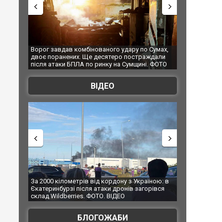
удару по Сумах,
За 2000 кілометрів від кордону з Україною: в
"Мої
о постраждали
Єкатеринбурзі після атаки дронів загорівся
супе
а Сумщині. ФОТО
склад Wildberries. ФОТО. ВІДЕО
ВІДЕО
ну з Україною: в
В Таїланді футболіст загинув від удару
Топп
онів загорівся
блискавки під час матчу: ще 12 людей
під
ЕО
постраждали. ВІДЕО
БЛОГОЖАБИ