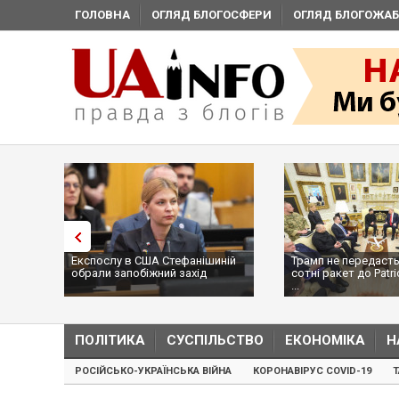
ГОЛОВНА
ОГЛЯД БЛОГОСФЕРИ
ОГЛЯД БЛОГОЖАБ
Експослу в США Стефанішиній
Трамп не передасть
обрали запобіжний захід
сотні ракет до Patri
...
ПОЛІТИКА
СУСПІЛЬСТВО
ЕКОНОМІКА
Н
РОСІЙСЬКО-УКРАЇНСЬКА ВІЙНА
КОРОНАВІРУС COVID-19