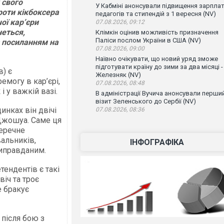
 свого
У Кабміні анонсували підвищення зарпла
роти кікбоксера
педагогів та стипендій з 1 вересня (NV)
ої кар’єри
07.08.2026, 09:12
неться,
Клімкін оцінив можливість призначення
Паліси послом України в США (NV)
 посиланням на
07.08.2026, 09:00
Наївно очікувати, що новий уряд зможе
підготувати країну до зими за два місяці -
в) є
Железняк (NV)
емогу в кар’єрі,
07.08.2026, 08:48
і у важкій вазі.
В адміністрації Вучича анонсували перши
візит Зеленського до Сербії (NV)
инках він двічі
07.08.2026, 08:36
 Джошуа. Саме ця
перечне
вальників,
ІНФОГРАФІКА
виправданим.
тендентів є такі
віч та троє
е бракує
 після бою з