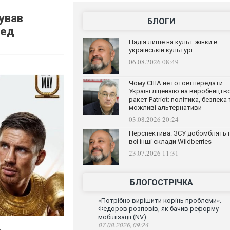
кував
БЛОГИ
ред
Надія лише на культ жінки в
українській культурі
06.08.2026 08:49
Чому США не готові передати
Україні ліцензію на виробництв
ракет Patriot: політика, безпека 
можливі альтернативи
03.08.2026 20:24
Перспектива: ЗСУ добомблять і
всі інші склади Wildberries
23.07.2026 11:31
БЛОГОСТРІЧКА
«Потрібно вирішити корінь проблеми».
Федоров розповів, як бачив реформу
мобілізації (NV)
07.08.2026, 09:24