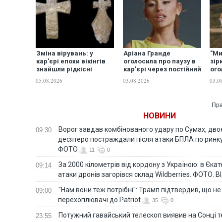
Зміна вірувань: у
Аріана Гранде
"Ми
кар'єрі епохи вікінгів
оголосила про паузу в
зір
знайшли рідкісні
кар'єрі через постійний
ого
середньовічні кам’яні
тиск публіки
роз
05.08.2026
03.08.2026
03.0
хрести
Пра
НОВИНИ
Ворог завдав комбінованого удару по Сумах, дво
09:30
десятеро постраждали після атаки БПЛА по ринку
ФОТО
11
0
За 2000 кілометрів від кордону з Україною: в Єкат
09:14
атаки дронів загорівся склад Wildberries. ФОТО. 
"Нам вони теж потрібні": Трамп підтвердив, що не
09:00
перехоплювачі до Patriot
35
0
Потужний гавайський телескоп виявив на Сонці те
23:55