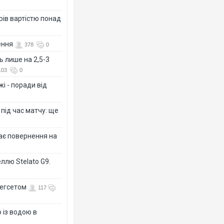
рів вартістю понад
ення
378
0
ь лише на 2,5-3
103
0
і - поради від
 під час матчу: ще
дає повернення на
ллю Stelato G9.
Гегсетом
117
 із водою в