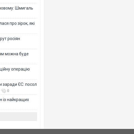
-новому: Шмигаль
ся про зірок, які
рут росіян
рям можна буде
ційну операцію
и заради ЄС: посол
0
н із найкращих