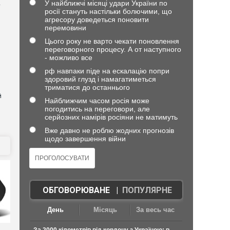
У найближчі місяці удари України по
т
росії стануть настільки болючими, що
агресору доведеться поновити
перемовини
Цього року не варто чекати поновлення
переговорного процесу. А от наступного
- можливо все
рф навпаки піде на ескалацію попри
здоровий глузд і намагатиметься
триматися до останнього
й
Найближчим часом росія може
погодитись на переговори, але
серйозних намірів росіяни не матимуть
Вже давно не роблю жодних прогнозів
щодо завершення війни
ОБГОВОРЮВАНЕ
|
ПОПУЛЯРНЕ
День
Місяць
За весь час