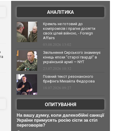
АНАЛІТИКА
Кремль не готовий до
компромісів і прагне досягти
своїх цілей війною, - Foreign
Affairs
03.08.2026 13:02
о
Звільнення Сирського знаменує
та
кінець епохи "старої гвардії" в
українській армії — NYT
23.07.2026 10:32
Повний текст резонансного
брифінга Михайла Федорова
18.07.2026 09:27
ОПИТУВАННЯ
На вашу думку, коли далекобійні санкції
України примусять росію сісти за стіл
переговорів?