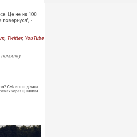
се. Це не на 100
е повернуся", -
am
,
Twitter
,
YouTube
у помилку
ал? Сміливо поділися
режах через ці кнопки