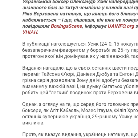
Український боксер Олександр Усик напередодні
знакового бою за титул чемпіона у важкій вазі п
Ріко Верховена натякнув, що кінець його блискуч
наближається – і що, пішовши, він вже не повер
повідомляє
BoxingsScene
, інформує
UAINFO.org
з
УНІАН
.
В публікації наголошується, Усик (24-0, 15 нокауті
беззаперечним фаворитом у боротьбі за 25-ту пер
протягом якої він домінував як у напівважкій, так 
Видання нагадало, що в своїх останніх шести поєд
переміг Тайсона Ф'юрі, Даніеля Дюбуа та Ентоні
грізна серія дозволила йому двічі здобути безза
визнання у важкій вазі і, на думку багатьох уболі
робить цей "легкий" поєдинок проти Верховена 
Однак, з огляду на те, що серед його головних пре
боксери, як Агіт Кабаєль, Мозес Ітаума, Філіп Хрго
останніх суперників українця, 39-річному Усику н
викликів.
Проте, як вказує видання, українець натякнув, що