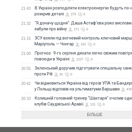
В Україні розподіляти електроенергію будуть по
21:43
розкрив деталі
275
0
"Я доначу щодня": Даша Астаф'єва різко висловила
21:32
забули про війну
171
0
ЗСУ взяли під вогневий контроль ключовий марш
21:15
Маріуполь — Чонгар
241
0
Прогноз: 9-го серпня дихати легко свіжим повіт
21:00
повсюди в Україні
1227
0
Зеленський доручив підготувати спеціальну санк
20:55
проти РФ
91
0
Чи відмовиться Україна від героїв УПА та Бандер
20:42
у Польщі відповів на ультиматуми Варшави
478
Колишній головний тренер "Шахтаря" очолив оди
20:33
клубів Саудівської Аравії
131
0
БІЛЬШЕ