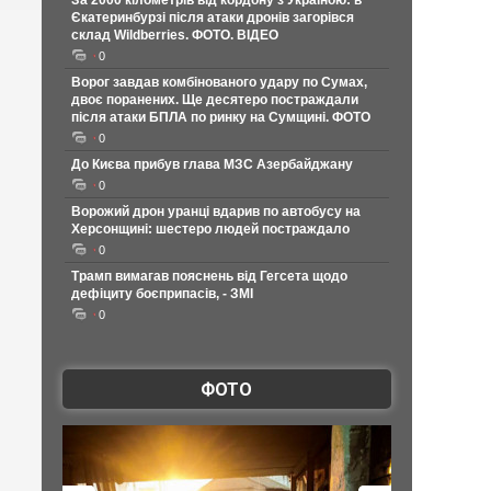
За 2000 кілометрів від кордону з Україною: в
Єкатеринбурзі після атаки дронів загорівся
склад Wildberries. ФОТО. ВІДЕО
0
Ворог завдав комбінованого удару по Сумах,
двоє поранених. Ще десятеро постраждали
після атаки БПЛА по ринку на Сумщині. ФОТО
0
До Києва прибув глава МЗС Азербайджану
0
Ворожий дрон уранці вдарив по автобусу на
Херсонщині: шестеро людей постраждало
0
Трамп вимагав пояснень від Гегсета щодо
дефіциту боєприпасів, - ЗМІ
0
ФОТО