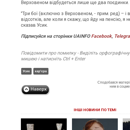
Верховеном відбудеться лише ще два поєдинки.
"Три бої (включно з Верховеном, - прим. ред) – і в
відсотків, але коли я скажу, що йду на пенсію, я н
сказав Усик.
Підписуйся
на
сторінки
UAINFO
Facebook
,
Telegr
Повідомити про помилку - Виділіть орфографічн
мишею і натисніть Ctrl + Enter
Усик
кар'єра
Сподобався матері
ним в соцме
ІНШІ НОВИНИ ПО ТЕМІ