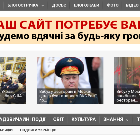
БЛОГОСТРІЧКА
ДОСЬЄ
БЛОГОЖАБИ
ФОТО
ВІДЕО
 Україні
Вибух у ресторані в Москві:
Вибух у Мос
ot, бо у США
ціллю був головком ВКС Росії,
загиблими: 
пр...
ресторан...
АДЗВИЧАЙНІ ПОДІЇ
СВІТ
КУЛЬТУРА
ЗНАННЯ
ТАРИФИ
ПОДВИГИ УКРАЇНЦІВ