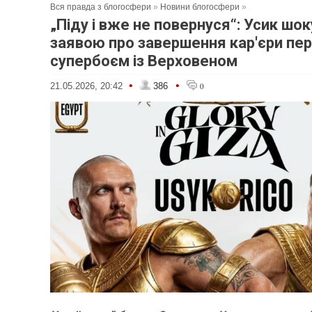
Вся правда з блогосфери
»
Новини блогосфери
»
„Піду і вже не повернуся“: Усик шо
заявою про завершення кар'єри пе
супербоєм із Верховеном
•
•
21.05.2026, 20:42
386
0