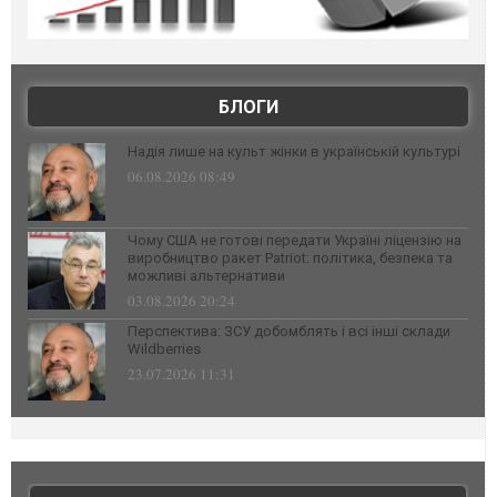
БЛОГИ
Надія лише на культ жінки в українській культурі
06.08.2026 08:49
Чому США не готові передати Україні ліцензію на
виробництво ракет Patriot: політика, безпека та
можливі альтернативи
03.08.2026 20:24
Перспектива: ЗСУ добомблять і всі інші склади
Wildberries
23.07.2026 11:31