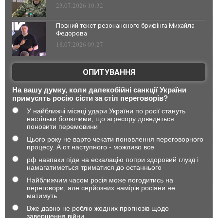
23.07.2026 10:32
Повний текст резонансного брифінга Михайла
Федорова
18.07.2026 09:27
ОПИТУВАННЯ
На вашу думку, коли далекобійні санкції України
примусять росію сісти за стіл переговорів?
У найближчі місяці удари України по росії стануть
настільки болючими, що агресору доведеться
поновити перемовини
Цього року не варто чекати поновлення переговорного
процесу. А от наступного - можливо все
рф навпаки піде на ескалацію попри здоровий глузд і
намагатиметься триматися до останнього
Найближчим часом росія може погодитись на
переговори, але серйозних намірів росіяни не
матимуть
Вже давно не роблю жодних прогнозів щодо
завершення війни