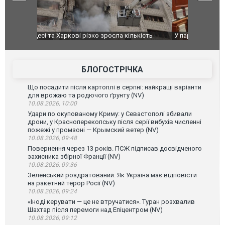
ькість
У парламенті Косово прем'єра закидали яйцями
Приїхав за
до українс
зіркового 
БЛОГОСТРІЧКА
Що посадити після картоплі в серпні: найкращі варіанти
для врожаю та родючого ґрунту (NV)
10.08.2026, 10:00
Удари по окупованому Криму: у Севастополі збивали
дрони, у Красноперекопську після серії вибухів численні
пожежі у промзоні — Крымский ветер (NV)
10.08.2026, 09:48
Повернення через 13 років. ПСЖ підписав досвідченого
захисника збірної Франції (NV)
10.08.2026, 09:36
Зеленський роздратований. Як Україна має відповісти
на ракетний терор Росії (NV)
10.08.2026, 09:24
«Іноді керувати — це не втручатися». Туран розхвалив
Шахтар після перемоги над Епіцентром (NV)
10.08.2026, 09:12