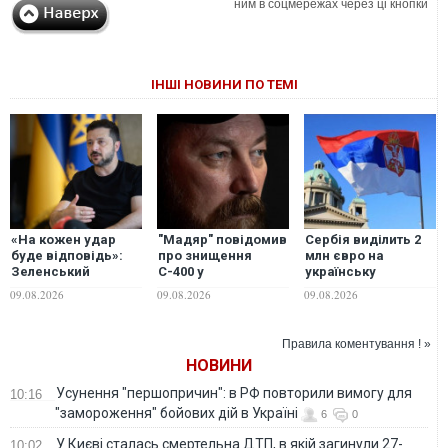
ним в соцмережах через ці кнопки
ІНШІ НОВИНИ ПО ТЕМІ
«На кожен удар
"Мадяр" повідомив
Сербія виділить 2
буде відповідь»:
про знищення
млн євро на
Зеленський
С-400 у
українську
анонсував нові
Геленджику, 4
енергетику та
09.08.2026
09.08.2026
09.08.2026
переговори щодо
комплекси ППО та 3
візьме участь у
ПВО та атаки по
судна тіньового
відновленні одного
російських НПЗ
флоту РФ
з міст
Правила коментування ! »
НОВИНИ
Усунення "першопричин": в РФ повторили вимогу для
10:16
"замороження" бойових дій в Україні
6
0
У Києві сталась смертельна ДТП, в якій загинули 27-
10:02