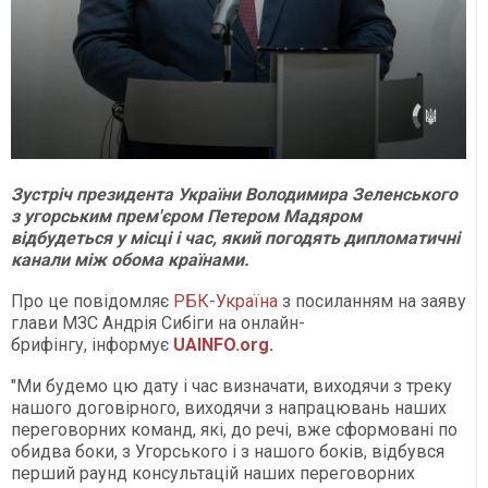
Зустріч президента України Володимира Зеленського
з угорським прем'єром Петером Мадяром
відбудеться у місці і час, який погодять дипломатичні
канали між обома країнами.
Про це повідомляє
РБК-Україна
з посиланням на заяву
глави МЗС Андрія Сибіги на онлайн-
брифінгу, інформує
UAINFO.org
.
"Ми будемо цю дату і час визначати, виходячи з треку
нашого договірного, виходячи з напрацювань наших
переговорних команд, які, до речі, вже сформовані по
обидва боки, з Угорського і з нашого боків, відбувся
перший раунд консультацій наших переговорних