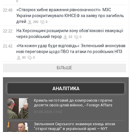
0
«Створює хибне враження рівнозначності»: МЗС
22:49
України розкритикувало ЮНІСЕФ за заяву про загибель
дітей
290
0
На Херсонщині розширили зону обов’язкової евакуації
22:22
через російський терор
53
0
«На кожен удар буде відповідь»: Зеленський анонсував
21:42
нові переговори щодо ПВО та атаки по російських НПЗ
83
0
БІЛЬШЕ
АНАЛІТИКА
Кремль не готовий до компромісів і прагне
досягти своїх цілей війною, - Foreign Affairs
03.08.2026 13:02
Звільнення Сирського знаменує кінець епохи
"старої гвардії" в українській армії — NYT