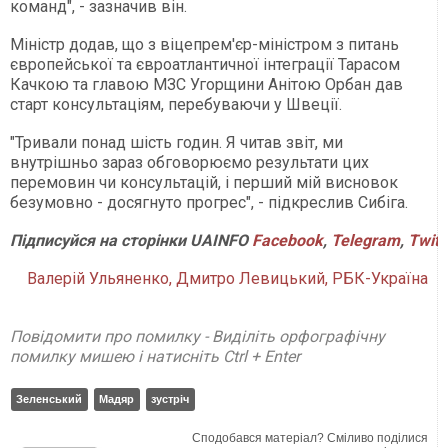
команд", - зазначив він.
Міністр додав, що з віцепрем'єр-міністром з питань
європейської та євроатлантичної інтеграції Тарасом
Качкою та главою МЗС Угорщини Анітою Орбан дав
старт консультаціям, перебуваючи у Швеції.
"Тривали понад шість годин. Я читав звіт, ми
внутрішньо зараз обговорюємо результати цих
перемовин чи консультацій, і перший мій висновок
безумовно - досягнуто прогрес", - підкреслив Сибіга.
Підписуйся на сторінки UAINFO
Facebook
,
Telegram
,
Twitt
Валерій Ульяненко, Дмитро Левицький, РБК-Україна
Повідомити про помилку - Виділіть орфографічну
помилку мишею і натисніть Ctrl + Enter
Зеленський
Мадяр
зустріч
Сподобався матеріал? Сміливо поділися