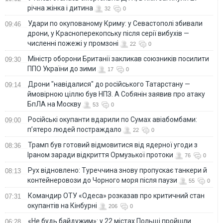
річна жінка і дитина
32
0
Удари по окупованому Криму: у Севастополі збивали
09:46
дрони, у Красноперекопську після серії вибухів —
численні пожежі у промзоні
22
0
Міністр оборони Британії закликав союзників посилити
09:30
ППО України до зими
17
0
Дрони "навідалися" до російського Татарстану —
09:14
ймовірною ціллю був НПЗ. А Собянін заявив про атаку
БпЛА на Москву
53
0
Російські окупанти вдарили по Сумах авіабомбами:
09:00
п’ятеро людей постраждало
22
0
Трамп був готовий відмовитися від ядерної угоди з
08:36
Іраном заради відкриття Ормузької протоки
76
0
Рух відновлено: Туреччина знову пропускає танкери й
08:13
контейнеровози до Чорного моря після паузи
55
0
Командир ОТУ «Одеса» розказав про критичний стан
07:31
окупантів на Кінбурні
206
0
«Не будь байдужим»: у 22 містах Польщі пройшли
06:28