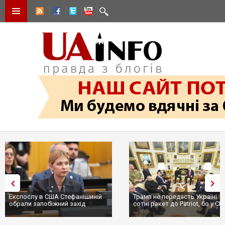
Експослу в США Стефанішиній
Трамп не передасть Україні
обрали запобіжний захід
сотні ракет до Patriot, бо у С
...