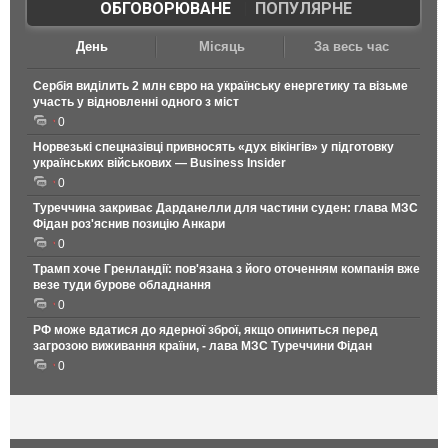
ОБГОВОРЮВАНЕ
|
ПОПУЛЯРНЕ
День
Місяць
За весь час
Сербія виділить 2 млн євро на українську енергетику та візьме
участь у відновленні одного з міст
0
Норвезькі спецназівці привносять «дух вікінгів» у підготовку
українських військових — Business Insider
0
Туреччина закриває Дарданелли для частини суден: глава МЗС
Фідан роз'яснив позицію Анкари
0
Трамп хоче Гренландії: пов'язана з його оточенням компанія вже
везе туди бурове обладнання
0
РФ може вдатися до ядерної зброї, якщо опиниться перед
загрозою виживання країни, - лава МЗС Туреччини Фідан
0