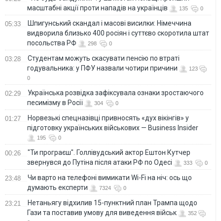
масштабні акції проти нападів на українців
135
0
Шпигунський скандал і масові висилки: Німеччина
05:33
видворила близько 400 росіян і суттєво скоротила штат
посольства РФ
298
0
Студентам можуть скасувати пенсію по втраті
03:28
годувальника: у ПФУ назвали чотири причини
123
0
Українська розвідка зафіксувала ознаки зростаючого
02:29
песимізму в Росії
304
0
Норвезькі спецназівці привносять «дух вікінгів» у
01:27
підготовку українських військових — Business Insider
195
0
"Ти програєш". Голлівудський актор Ештон Кутчер
00:26
звернувся до Путіна після атаки РФ по Одесі
333
0
Чи варто на телефонi вимикати Wi-Fi на ніч: ось що
23:48
думають експерти
7324
0
Нетаньягу відхилив 15-пунктний план Трампа щодо
23:21
Гази та поставив умову для виведення військ
352