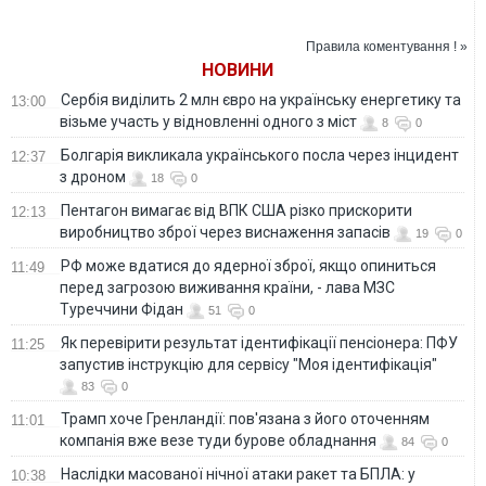
падіння російської
нелегального
глави МВС
ракети
продажу зброї в
Клименка
Україні
Правила коментування ! »
НОВИНИ
Сербія виділить 2 млн євро на українську енергетику та
13:00
візьме участь у відновленні одного з міст
8
0
Болгарія викликала українського посла через інцидент
12:37
з дроном
18
0
Пентагон вимагає від ВПК США різко прискорити
12:13
виробництво зброї через виснаження запасів
19
0
РФ може вдатися до ядерної зброї, якщо опиниться
11:49
перед загрозою виживання країни, - лава МЗС
Туреччини Фідан
51
0
Як перевірити результат ідентифікації пенсіонера: ПФУ
11:25
запустив інструкцію для сервісу "Моя ідентифікація"
83
0
Трамп хоче Гренландії: пов'язана з його оточенням
11:01
компанія вже везе туди бурове обладнання
84
0
Наслідки масованої нічної атаки ракет та БПЛА: у
10:38