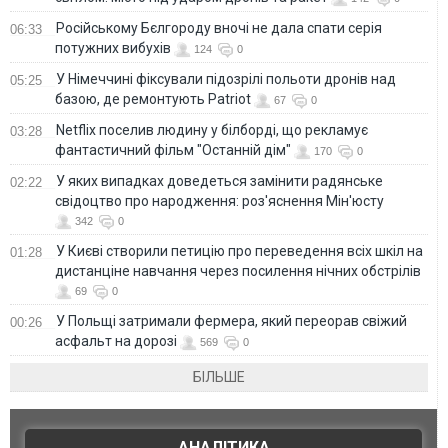
Російському Бєлгороду вночі не дала спати серія
06:33
потужних вибухів
124
0
У Німеччині фіксували підозрілі польоти дронів над
05:25
базою, де ремонтують Patriot
67
0
Netflix поселив людину у білборді, що рекламує
03:28
фантастичний фільм "Останній дім"
170
0
У яких випадках доведеться замінити радянське
02:22
свідоцтво про народження: роз'яснення Мін'юсту
342
0
У Києві створили петицію про переведення всіх шкіл на
01:28
дистанціне навчання через посилення нічних обстрілів
69
0
У Польщі затримали фермера, який переорав свіжий
00:26
асфальт на дорозі
569
0
БІЛЬШЕ
АНАЛІТИКА