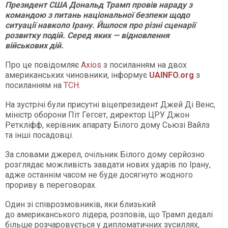
Президент США Дональд Трамп провів нараду з
командою з питань національної безпеки щодо
ситуації навколо Ірану. Йшлося про різні сценарії
розвитку подій. Серед яких — відновлення
військових дій.
Про це повідомляє
Axios
з посиланням на двох
американських чиновники, інформує
UAINFO.org
з
посиланням на
ТСН
.
На зустрічі були присутні віцепрезидент Джей Ді Венс,
міністр оборони Піт Гегсет, директор ЦРУ Джон
Реткліфф, керівник апарату Білого дому Сьюзі Вайлз
та інші посадовці.
За словами джерел, очільник Білого дому серйозно
розглядає можливість завдати нових ударів по Ірану,
адже останнім часом не буде досягнуто жодного
прориву в переговорах.
Один зі співрозмовників, яки близький
до американського лідера, розповів, що Трамп дедалі
більше розчаровується у дипломатичних зусиллях,