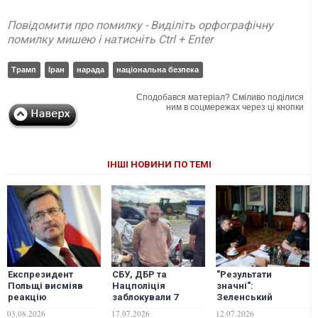
Повідомити про помилку - Виділіть орфографічну
помилку мишею і натисніть Ctrl + Enter
Трамп
Іран
нарада
національна безпека
Сподобався матеріал? Сміливо поділися
ним в соцмережах через ці кнопки
ІНШІ НОВИНИ ПО ТЕМІ
Експрезидент
СБУ, ДБР та
"Результати
Польщі висміяв
Нацполіція
значні":
реакцію
заблокували 7
Зеленський
Навроцького на
каналів
заслухав доповідь
03.08.2026
17.07.2026
12.07.2026