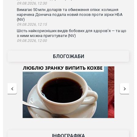
09.08.2026, 12:30
Вимагає 50 млн доларів та обмеження опіки: колишня
наречена Дончича подала новий позов проти зірки НБА
(NV)
09.08.2026, 12:15
Шість найкорисніших видів бобових для здоров’я — та що
з ними можна приготувати (NV)
09.08.2026, 12:00
БЛОГОЖАБИ
ІНФОГРАФІКА