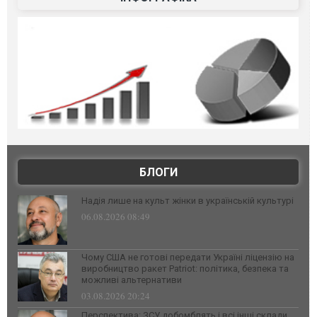
БЛОГИ
Надія лише на культ жінки в українській культурі
06.08.2026 08:49
Чому США не готові передати Україні ліцензію на
виробництво ракет Patriot: політика, безпека та
можливі альтернативи
03.08.2026 20:24
Перспектива: ЗСУ добомблять і всі інші склади