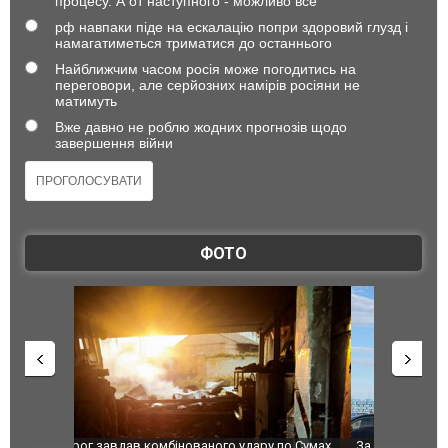
процесу. А от наступного - можливо все
рф навпаки піде на ескалацію попри здоровий глузд і
намагатиметься триматися до останнього
Найближчим часом росія може погодитись на
переговори, але серйозних намірів росіяни не
матимуть
Вже давно не роблю жодних прогнозів щодо
завершення війни
ФОТО
по Сумах,
За 2000 кілометрів від кордону з Україною: в
"Мої іграш