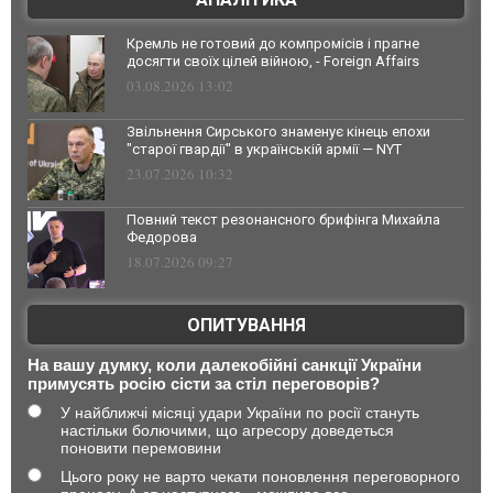
Кремль не готовий до компромісів і прагне
досягти своїх цілей війною, - Foreign Affairs
03.08.2026 13:02
Звільнення Сирського знаменує кінець епохи
"старої гвардії" в українській армії — NYT
23.07.2026 10:32
Повний текст резонансного брифінга Михайла
Федорова
18.07.2026 09:27
ОПИТУВАННЯ
На вашу думку, коли далекобійні санкції України
примусять росію сісти за стіл переговорів?
У найближчі місяці удари України по росії стануть
настільки болючими, що агресору доведеться
поновити перемовини
Цього року не варто чекати поновлення переговорного