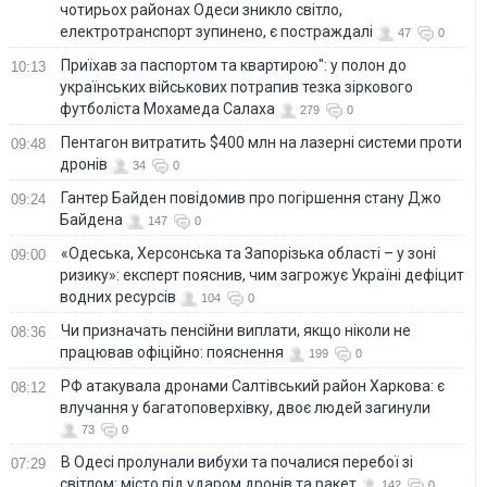
чотирьох районах Одеси зникло світло,
електротранспорт зупинено, є постраждалі
47
0
Приїхав за паспортом та квартирою": у полон до
10:13
українських військових потрапив тезка зіркового
футболіста Мохамеда Салаха
279
0
Пентагон витратить $400 млн на лазерні системи проти
09:48
дронів
34
0
Гантер Байден повідомив про погіршення стану Джо
09:24
Байдена
147
0
«Одеська, Херсонська та Запорізька області – у зоні
09:00
ризику»: експерт пояснив, чим загрожує Україні дефіцит
водних ресурсів
104
0
Чи призначать пенсійни виплати, якщо ніколи не
08:36
працював офіційно: пояснення
199
0
РФ атакувала дронами Салтівський район Харкова: є
08:12
влучання у багатоповерхівку, двоє людей загинули
73
0
В Одесі пролунали вибухи та почалися перебої зі
07:29
світлом: місто під ударом дронів та ракет
142
0