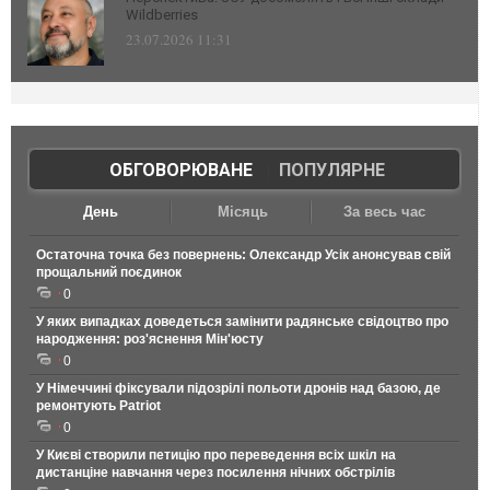
Wildberries
23.07.2026 11:31
ОБГОВОРЮВАНЕ
|
ПОПУЛЯРНЕ
День
Місяць
За весь час
Остаточна точка без повернень: Олександр Усік анонсував свій
прощальний поєдинок
0
У яких випадках доведеться замінити радянське свідоцтво про
народження: роз'яснення Мін'юсту
0
У Німеччині фіксували підозрілі польоти дронів над базою, де
ремонтують Patriot
0
У Києві створили петицію про переведення всіх шкіл на
дистанціне навчання через посилення нічних обстрілів