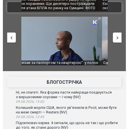
траждали
Єкатеринбурзі після атаки дронів загорівся
суперкарів
ВІДЕО
ині. ФОТО
склад Wildberries. ФОТО. ВІДЕО
": у полон
Одесу накрила потужна злива з градом та
Вже вивели 
в тезка
ураганним вітром
позашляхов
лаха
БЛОГОСТРІЧКА
Ні, не спагеті. Яка форма пасти найкраще поєднується
з вершковими соусами — і чому (NV)
09.08.2026, 13:00
Колишній морпіх США, якого ув’язнили в Росії, може бути
на межі смерті — Reuters (NV)
09.08.2026, 12:45
Підсилювач керма. 4 сигнали, що щось не так і що робити
до того, як стане дорого (NV)