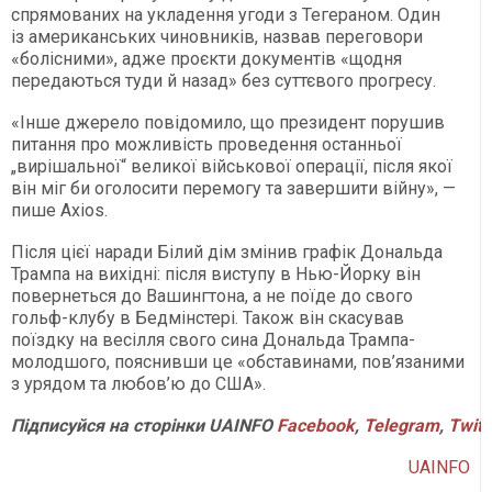
спрямованих на укладення угоди з Тегераном. Один
із американських чиновників, назвав переговори
«болісними», адже проєкти документів «щодня
передаються туди й назад» без суттєвого прогресу.
«Інше джерело повідомило, що президент порушив
питання про можливість проведення останньої
„вирішальної“ великої військової операції, після якої
він міг би оголосити перемогу та завершити війну», —
пише Axios.
Після цієї наради Білий дім змінив графік Дональда
Трампа на вихідні: після виступу в Нью-Йорку він
повернеться до Вашингтона, а не поїде до свого
гольф-клубу в Бедмінстері. Також він скасував
поїздку на весілля свого сина Дональда Трампа-
молодшого, пояснивши це «обставинами, пов’язаними
з урядом та любов’ю до США».
Підписуйся
на
сторінки
UAINFO
Facebook
,
Telegram
,
Twitt
UAINFO