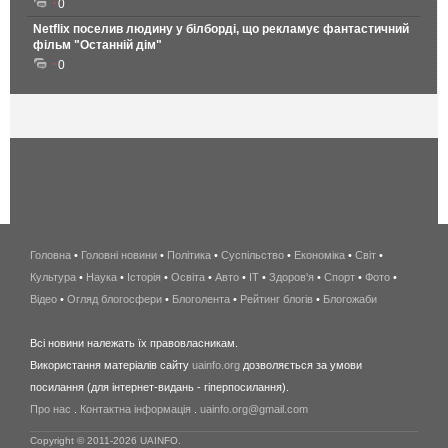
0
Netflix поселив людину у білборді, що рекламує фантастичний
фільм "Останній дім"
0
Головна
•
Головні новини
•
Політика
•
Суспільство
•
Економіка
беспроводной
•
Світ
•
Культура
•
Наука
•
Історія
•
Освіта
•
Авто
•
IT
•
Здоров'я
интернет
•
Спорт
•
Фото
•
Відео
•
Огляд блогосфери
•
Блоголента
•
Рейтинг блогів
киев
•
Блогожаби
и
Всі новини належать їх правовласникам.
область
Використання матеріалів сайту
uainfo.org
дозволяється за умови
wimax
посилання (для інтернет-видань - гіперпосилання).
интернет
Про нас
.
Контактна інформація
.
uainfo.org@gmail.com
в
киеве
Copyright © 2011-2026 UAINFO.