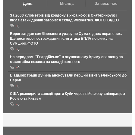
День
Місяць
За весь час
За 2000 кілометрів від кордону з Україною: в Єкатеринбурзі
після атаки дронів загорівся склад Wildberries. ФОТО. ВІДЕО
0
Ворог завдав комбінованого удару по Сумах, двоє поранених.
Ще десятеро постраждали після атаки БПЛА по ринку на
Сумщині. ФОТО
0
На аеродромі "Гвардійське" в окупованому Криму спалахнула
масштабна пожежа на складі пального
0
В адміністрації Вучича анонсували перший візит Зеленського до
Сербії
0
США розширили санкції проти Куби через військову співпрацю з
Росією та Китаєм
0