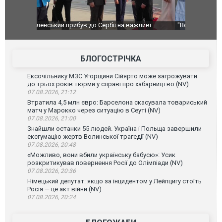
ливі
"Вони воюють, самі хочуть воювати, бо дурні": у
В окупован
Чернівцях водія маршрутки звільнили після
порт: над 
зневажливих слів про українських захисників.
ВІДЕО
ВІДЕО
БЛОГОСТРІЧКА
Ексочільнику МЗС Угорщини Сійярто може загрожувати
до трьох років тюрми у справі про хабарництво (NV)
07.08.2026, 21:12
Втратила 4,5 млн євро: Барселона скасувала товариський
матч у Марокко через ситуацію в Сеуті (NV)
07.08.2026, 21:00
Знайшли останки 55 людей. Україна і Польща завершили
ексгумацію жертв Волинської трагедії (NV)
07.08.2026, 20:48
«Можливо, вони вбили українську бабусю»: Усик
розкритикував повернення Росії до Олімпіади (NV)
07.08.2026, 20:36
Німецький депутат: якщо за інцидентом у Лейпцигу стоїть
Росія — це акт війни (NV)
07.08.2026, 20:24