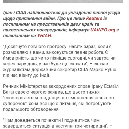
Іран і США наближаються до укладення певної угоди
щодо припинення війни. Про це пише
Reuters
із
посиланням на представників двох країн та
пакистанських посередників, інформує
UAINFO.org
з
посиланням на
УНІАН
.
"Досягнуто певного прогресу. Навіть зараз, коли я
розмовляю з вами, виконується певна робота. Є
ймовірність, що чи то пізніше сьогодні, чи завтра, чи
через пару днів, у нас буде що сказати", – сказав
журналістам державний секретар США Марко Рубіо
під час візиту до Індії.
Речник Міністерства закордонних справ Ірану Есмаїл
Багаї своєю чергою заявив, що цього тижня
"спостерігається тенденція до зменшення кількості
суперечок", хоча все ще є питання, які потребують
подальшого обговорення.
"Нам доведеться почекати і подивитися, чим
завершиться ситуація в наступні три-чотири дні", –