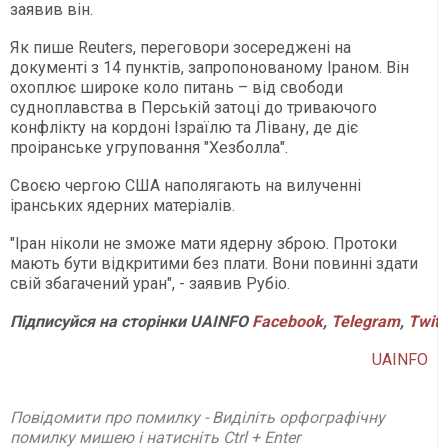
заявив він.
Як пише Reuters, переговори зосереджені на
документі з 14 пунктів, запропонованому Іраном. Він
охоплює широке коло питань – від свободи
судноплавства в Перській затоці до триваючого
конфлікту на кордоні Ізраїлю та Лівану, де діє
проіранське угруповання "Хезболла".
Своєю чергою США наполягають на вилученні
іранських ядерних матеріалів.
"Іран ніколи не зможе мати ядерну зброю. Протоки
мають бути відкритими без плати. Вони повинні здати
свій збагачений уран", - заявив Рубіо.
Підписуйся
на
сторінки
UAINFO
Facebook
,
Telegram
,
Twitt
UAINFO
Повідомити про помилку - Виділіть орфографічну
помилку мишею і натисніть Ctrl + Enter