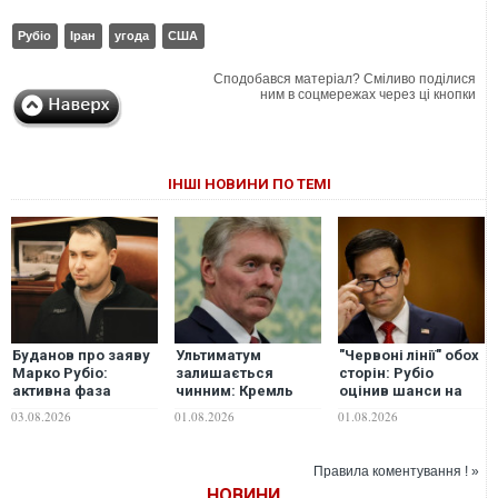
Рубіо
Іран
угода
США
Сподобався матеріал? Сміливо поділися
ним в соцмережах через ці кнопки
ІНШІ НОВИНИ ПО ТЕМІ
Буданов про заяву
Ультиматум
"Червоні лінії" обох
Марко Рубіо:
залишається
сторін: Рубіо
активна фаза
чинним: Кремль
оцінив шанси на
переговорів на
відповів на
поновлення
03.08.2026
01.08.2026
01.08.2026
паузі, але процес
пропозиції Марко
переговорів Києва
триває
Рубіо розпочати
та Москви
переговори
Правила коментування ! »
НОВИНИ