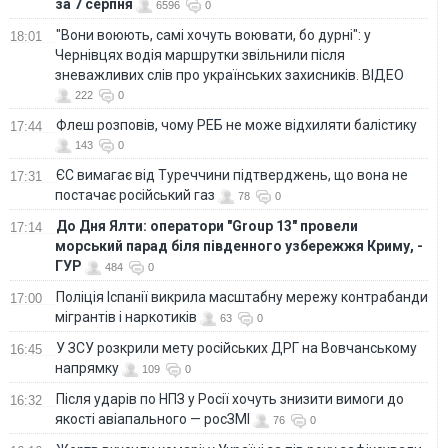
за 7 серпня
6596
0
"Вони воюють, самі хочуть воювати, бо дурні": у
18:01
Чернівцях водія маршрутки звільнили після
зневажливих слів про українських захисників. ВІДЕО
222
0
Флеш розповів, чому РЕБ не може відхиляти балістику
17:44
143
0
ЄС вимагає від Туреччини підтверджень, що вона не
17:31
постачає російський газ
78
0
До Дня Ялти: оператори "Group 13" провели
17:14
морський парад біля південного узбережжя Криму, -
ГУР
484
0
Поліція Іспанії викрила масштабну мережу контрабанди
17:00
мігрантів і наркотиків
63
0
У ЗСУ розкрили мету російських ДРГ на Вовчанському
16:45
напрямку
109
0
Після ударів по НПЗ у Росії хочуть знизити вимоги до
16:32
якості авіапального — росЗМІ
76
0