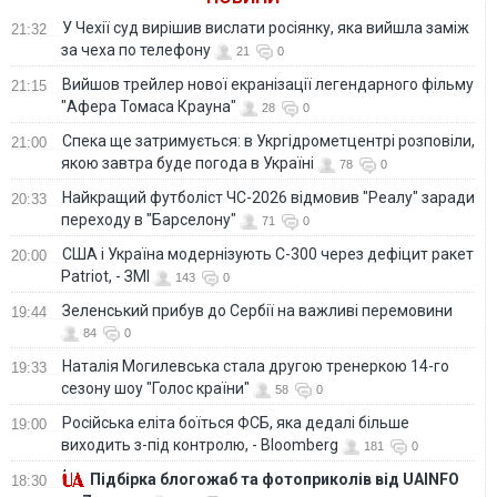
У Чехії суд вирішив вислати росіянку, яка вийшла заміж
21:32
за чеха по телефону
21
0
Вийшов трейлер нової екранізації легендарного фільму
21:15
"Афера Томаса Крауна"
28
0
Спека ще затримується: в Укргідрометцентрі розповіли,
21:00
якою завтра буде погода в Україні
78
0
Найкращий футболіст ЧС-2026 відмовив "Реалу" заради
20:33
переходу в "Барселону"
71
0
США і Україна модернізують С-300 через дефіцит ракет
20:00
Patriot, - ЗМІ
143
0
Зеленський прибув до Сербії на важливі перемовини
19:44
84
0
Наталія Могилевська стала другою тренеркою 14-го
19:33
сезону шоу "Голос країни"
58
0
Російська еліта боїться ФСБ, яка дедалі більше
19:00
виходить з-під контролю, - Bloomberg
181
0
Підбірка блогожаб та фотоприколів від UAINFO
18:30