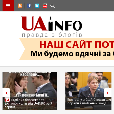
Експослу в США Стефанішині
Підбірка блогожаб та
обрали запобіжний захід
фотоприколів від UAINFO за 7
серпня