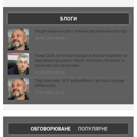
БЛОГИ
Надія лише на культ жінки в українській культурі
06.08.2026 08:49
Чому США не готові передати Україні ліцензію на
виробництво ракет Patriot: політика, безпека та
можливі альтернативи
03.08.2026 20:24
Перспектива: ЗСУ добомблять і всі інші склади
Wildberries
23.07.2026 11:31
ОБГОВОРЮВАНЕ
|
ПОПУЛЯРНЕ