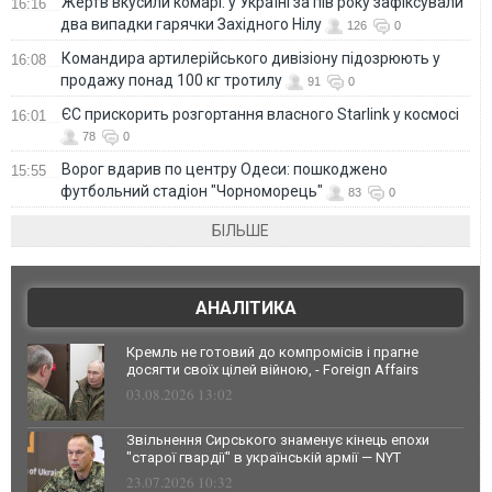
Жертв вкусили комарі: у Україні за пів року зафіксували
16:16
два випадки гарячки Західного Нілу
126
0
Командира артилерійського дивізіону підозрюють у
16:08
продажу понад 100 кг тротилу
91
0
ЄС прискорить розгортання власного Starlink у космосі
16:01
78
0
Ворог вдарив по центру Одеси: пошкоджено
15:55
футбольний стадіон "Чорноморець"
83
0
БІЛЬШЕ
АНАЛІТИКА
Кремль не готовий до компромісів і прагне
досягти своїх цілей війною, - Foreign Affairs
03.08.2026 13:02
Звільнення Сирського знаменує кінець епохи
"старої гвардії" в українській армії — NYT
23.07.2026 10:32