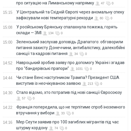
про ситуацію на Лиманському напрямку
47
0
У Центральній та Східній Європі через аномальну спеку
15:15
зафіксували нові температурні рекорди
80
0
У російському Брянську спалахнула пожежа, горять
15:08
склади — ЗМІ
134
0
Зеленський заслухав доповідь Драпатого: обговорили
15:00
питання захисту Донеччини, антибалістику, далекобійні
санкції та кадрові питання
34
0
Навроцький зробив заяву про допомогу Україні і згадав
14:52
про "бандерівські прапори"
1031
0
Чи стане Венс наступником Трампа? Президент США
14:44
виступив із неочікуваною заявою
213
0
Стало відомо, хто потрапив під нові санкції Євросоюзу
14:30
57
0
Франція попередила, що не терпітиме спроб іноземного
14:22
втручання у вибори
33
0
Мер Сеути заявив про 100 загиблих мігрантів під час
14:16
штурму кордону
74
0