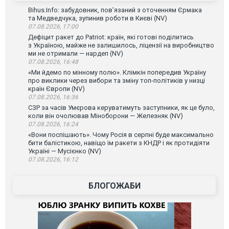
Bihus.Info: забудовник, пов’язаний з оточенням Єрмака
та Медведчука, зупинив роботи в Києві (NV)
07.08.2026, 17:00
Дефіцит ракет до Patriot: країн, які готові поділитись
з Україною, майже не залишилось, ліцензії на виробництво
ми не отримали — нардеп (NV)
07.08.2026, 16:48
«Ми йдемо по мінному полю». Клімкін попередив Україну
про виклики через вибори та зміну топ-політиків у низці
країн Європи (NV)
07.08.2026, 16:36
СЗР за часів Умєрова керуватимуть заступники, як це було,
коли він очолював Міноборони — Железняк (NV)
07.08.2026, 16:24
«Вони поспішають». Чому Росія в серпні буде максимально
бити балістикою, навіщо їм ракети з КНДР і як протидіяти
Україні — Мусієнко (NV)
07.08.2026, 16:12
БЛОГОЖАБИ