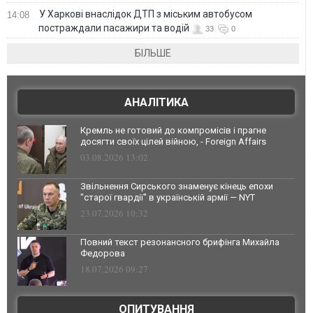
У Харкові внаслідок ДТП з міським автобусом
14:08
постраждали пасажири та водій
33
0
БІЛЬШЕ
АНАЛІТИКА
Кремль не готовий до компромісів і прагне
досягти своїх цілей війною, - Foreign Affairs
03.08.2026 13:02
Звільнення Сирського знаменує кінець епохи
"старої гвардії" в українській армії — NYT
23.07.2026 10:32
Повний текст резонансного брифінга Михайла
Федорова
18.07.2026 09:27
ОПИТУВАННЯ