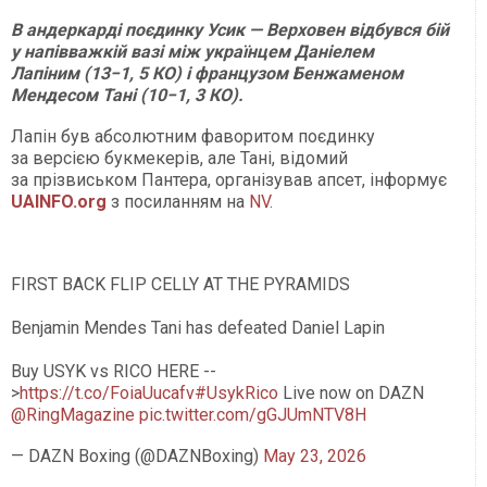
В андеркарді поєдинку Усик — Верховен відбувся бій
у напівважкій вазі між українцем Даніелем
Лапіним (13−1, 5 КО) і французом Бенжаменом
Мендесом Тані (10−1, 3 КО).
Лапін був абсолютним фаворитом поєдинку
за версією букмекерів, але Тані, відомий
за прізвиськом Пантера, організував апсет, інформує
UAINFO.org
з посиланням на
NV
.
FIRST BACK FLIP CELLY AT THE PYRAMIDS
Benjamin Mendes Tani has defeated Daniel Lapin
Buy USYK vs RICO HERE --
>
https://t.co/FoiaUucafv
#UsykRico
Live now on DAZN
@RingMagazine
pic.twitter.com/gGJUmNTV8H
— DAZN Boxing (@DAZNBoxing)
May 23, 2026