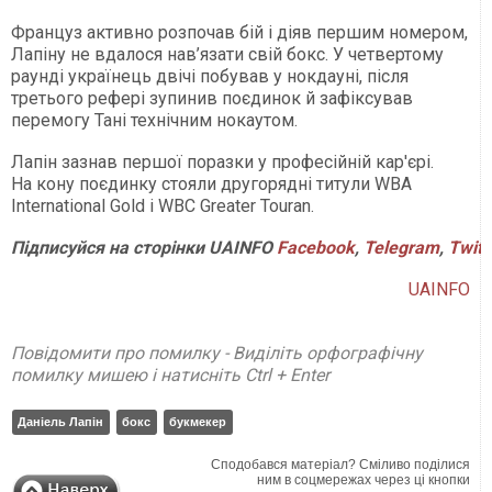
Француз активно розпочав бій і діяв першим номером,
Лапіну не вдалося нав’язати свій бокс. У четвертому
раунді українець двічі побував у нокдауні, після
третього рефері зупинив поєдинок й зафіксував
перемогу Тані технічним нокаутом.
Лапін зазнав першої поразки у професійній кар'єрі.
На кону поєдинку стояли другорядні титули WBA
International Gold і WBC Greater Touran.
Підписуйся
на
сторінки
UAINFO
Facebook
,
Telegram
,
Twitt
UAINFO
Повідомити про помилку - Виділіть орфографічну
помилку мишею і натисніть Ctrl + Enter
Даніель Лапін
бокс
букмекер
Сподобався матеріал? Сміливо поділися
ним в соцмережах через ці кнопки