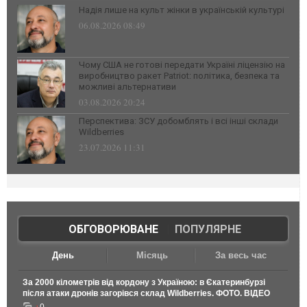
Надія лише на культ жінки в українській культурі
06.08.2026 08:49
Чому США не готові передати Україні ліцензію на
виробництво ракет Patriot: політика, безпека та
можливі альтернативи
03.08.2026 20:24
Перспектива: ЗСУ добомблять і всі інші склади
Wildberries
23.07.2026 11:31
ОБГОВОРЮВАНЕ
|
ПОПУЛЯРНЕ
День
Місяць
За весь час
За 2000 кілометрів від кордону з Україною: в Єкатеринбурзі
після атаки дронів загорівся склад Wildberries. ФОТО. ВІДЕО