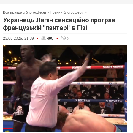
Вся правда з блогосфери
»
Новини блогосфери
»
Українець Лапін сенсаційно програв
французькій "пантері" в Гізі
•
•
23.05.2026, 21:39
490
0