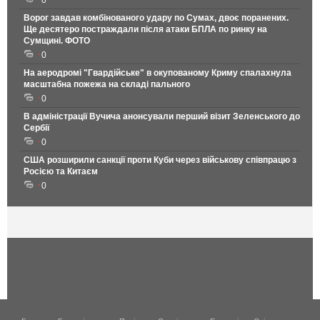
0
Ворог завдав комбінованого удару по Сумах, двоє поранених.
Ще десятеро постраждали після атаки БПЛА по ринку на
Сумщині. ФОТО
0
На аеродромі "Гвардійське" в окупованому Криму спалахнула
масштабна пожежа на складі пального
0
В адміністрації Вучича анонсували перший візит Зеленського до
Сербії
0
США розширили санкції проти Куби через військову співпрацю з
Росією та Китаєм
0