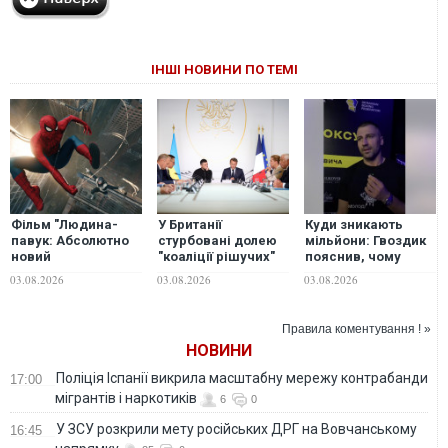
ІНШІ НОВИНИ ПО ТЕМІ
Фільм "Людина-
У Британії
Куди зникають
павук: Абсолютно
стурбовані долею
мільйони: Гвоздик
новий
"коаліції рішучих"
пояснив, чому
день" показав
після виборів у
боксер отримує
03.08.2026
03.08.2026
03.08.2026
другий найкращий
Франції, - The
лише 50–60% від
старт в історії кіно
Telegraph
заявленої суми
Правила коментування ! »
НОВИНИ
Поліція Іспанії викрила масштабну мережу контрабанди
17:00
мігрантів і наркотиків
6
0
У ЗСУ розкрили мету російських ДРГ на Вовчанському
16:45