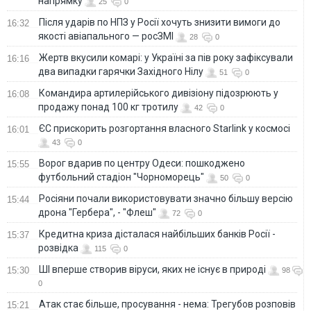
напрямку
25
0
Після ударів по НПЗ у Росії хочуть знизити вимоги до
16:32
якості авіапального — росЗМІ
28
0
Жертв вкусили комарі: у Україні за пів року зафіксували
16:16
два випадки гарячки Західного Нілу
51
0
Командира артилерійського дивізіону підозрюють у
16:08
продажу понад 100 кг тротилу
42
0
ЄС прискорить розгортання власного Starlink у космосі
16:01
43
0
Ворог вдарив по центру Одеси: пошкоджено
15:55
футбольний стадіон "Чорноморець"
50
0
Росіяни почали використовувати значно більшу версію
15:44
дрона "Гербера", - "Флеш"
72
0
Кредитна криза дісталася найбільших банків Росії -
15:37
розвідка
115
0
ШІ вперше створив віруси, яких не існує в природі
15:30
98
0
Атак стає більше, просування - нема: Трегубов розповів
15:21