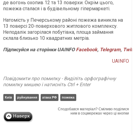
де вогонь охопив 12 та 13 поверхи. Окрім цього,
пожежа сталася і в будівельному гіпермаркеті.
Натомість у Печерському районі пожежа виникла на
13 поверсі 20-поверхового житлового комплексу.
Неподалік загорілася побутівка, площа займання
склала близько 10 квадратних метрів.
Підписуйся
на
сторінки
UAINFO
Facebook
,
Telegram
,
Twitt
UAINFO
Повідомити про помилку - Виділіть орфографічну
помилку мишею і натисніть Ctrl + Enter
Київ
руйнування
атака РФ
пожежа
Сподобався матеріал? Сміливо поділися
ним в соцмережах через ці кнопки