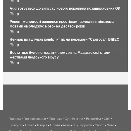
0
Audi готується до випуску нового покоління позашляховика Q8
0
Рецепт молодості виявився простішим: володіння кількома
мовами омолоджує мозок на десяток років
0
Неймар влаштував конфлікт після перемоги "Сантоса". ВІДЕО
0
Достатньо було погладити: лемури на Мадагаскарі стали
жертвами людського вірусу
0
Головна
•
Головні новини
•
Політика
•
Суспільство
•
Економіка
беспроводной
•
Світ
•
Культура
•
Наука
•
Історія
•
Освіта
•
Авто
•
IT
•
Здоров'я
интернет
•
Спорт
•
Фото
•