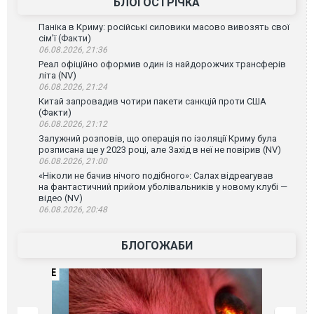
БЛОГОСТРІЧКА
Паніка в Криму: російські силовики масово вивозять свої
сім’ї (Факти)
06.08.2026, 21:36
Реал офіційно оформив один із найдорожчих трансферів
літа (NV)
06.08.2026, 21:24
Китай запровадив чотири пакети санкцій проти США
(Факти)
06.08.2026, 21:12
Залужний розповів, що операція по ізоляції Криму була
розписана ще у 2023 році, але Захід в неї не повірив (NV)
06.08.2026, 21:00
«Ніколи не бачив нічого подібного»: Салах відреагував
на фантастичний прийом уболівальників у новому клубі —
відео (NV)
06.08.2026, 20:48
БЛОГОЖАБИ