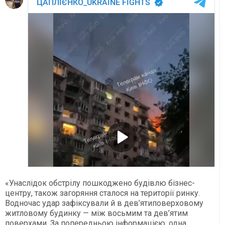
«Унаслідок обстрілу пошкоджено будівлю бізнес-
центру, також загоряння сталося на території ринку.
Водночас удар зафіксували й в дев’ятиповерховому
житловому будинку — між восьмим та дев’ятим
поверхами. За попередньою інформацією, одна