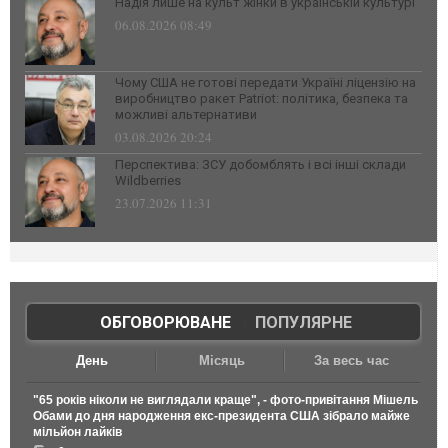
Надія лише на культ жінки в українській культурі
06.08.2026 08:49
Чому США не готові передати Україні ліцензію на
виробництво ракет Patriot: політика, безпека та
можливі альтернативи
03.08.2026 20:24
Перспектива: ЗСУ добомблять і всі інші склади
Wildberries
23.07.2026 11:31
ОБГОВОРЮВАНЕ
|
ПОПУЛЯРНЕ
День
Місяць
За весь час
"65 років ніколи не виглядали краще", - фото-привітання Мішель
Обами до дня народження екс-президента США зібрало майже
мільйон лайків