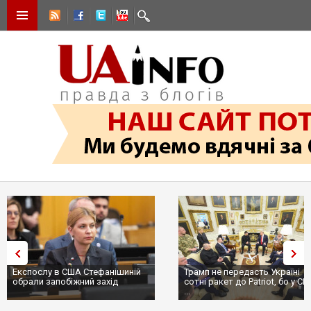
Трамп не передасть Україні
Вибух у ресторані в Москві
сотні ракет до Patriot, бо у США
ціллю був головком ВКС Ро
...
пр...