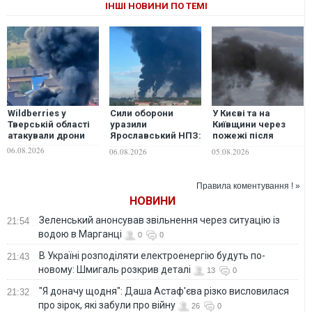
ІНШІ НОВИНИ ПО ТЕМІ
Wildberries у
Сили оборони
У Києві та на
Тверській області
уразили
Київщини через
атакували дрони
Ярославський НПЗ:
пожежі після
губернатор регіону
російської атаки
06.08.2026
06.08.2026
05.08.2026
заявив про
тимчасово
наймасштабнішу
погіршилася якість
атаку. ВІДЕО
повітря
Правила коментування ! »
НОВИНИ
Зеленський анонсував звільнення через ситуацію із
21:54
водою в Марганці
0
0
В Україні розподіляти електроенергію будуть по-
21:43
новому: Шмигаль розкрив деталі
13
0
"Я доначу щодня": Даша Астаф'єва різко висловилася
21:32
про зірок, які забули про війну
26
0