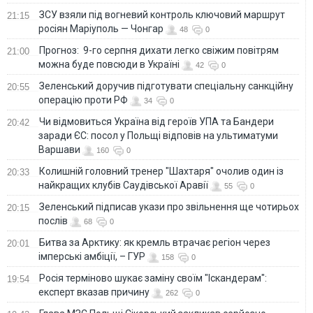
ЗСУ взяли під вогневий контроль ключовий маршрут
21:15
росіян Маріуполь — Чонгар
48
0
Прогноз: 9-го серпня дихати легко свіжим повітрям
21:00
можна буде повсюди в Україні
42
0
Зеленський доручив підготувати спеціальну санкційну
20:55
операцію проти РФ
34
0
Чи відмовиться Україна від героїв УПА та Бандери
20:42
заради ЄС: посол у Польщі відповів на ультиматуми
Варшави
160
0
Колишній головний тренер "Шахтаря" очолив один із
20:33
найкращих клубів Саудівської Аравії
55
0
Зеленський підписав укази про звільнення ще чотирьох
20:15
послів
68
0
Битва за Арктику: як кремль втрачає регіон через
20:01
імперські амбіції, – ГУР
158
0
Росія терміново шукає заміну своїм "Іскандерам":
19:54
експерт вказав причину
262
0