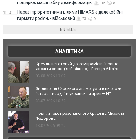
поширює масштабну дезінформацію
115
0
Наразі пріоритетними цілями HIMARS є далекобійні
18:01
гармати росіян, - військовий
73
0
БІЛЬШЕ
АНАЛІТИКА
Кремль не готовий до компромісів і прагне
досягти своїх цілей війною, - Foreign Affairs
03.08.2026 13:02
Звільнення Сирського знаменує кінець епохи
"старої гвардії" в українській армії — NYT
23.07.2026 10:32
Повний текст резонансного брифінга Михайла
Федорова
18.07.2026 09:27