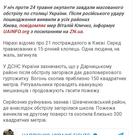
У ніч проти 24 травня окупанти завдали масованого
обстрілу по столиці України. Після російського удару
пошкодження виявили в усіх районах
Києва,
повідомляє
мер Віталій Кличко, інформує
UAINFO.org
з посиланням на
ZN.ua
.
Наразі відомо про 21 постраждалого в Києві. Серед
травмованих є 15-річний хлопець. Одна людина, на
жаль, загинула.
У ДСНС України зазначають, що у Дарницькому
районі після обстрілу загорівся дах двоповерхового
гуртожитку. Вогонь охопив приблизно 150 квадратних
метрів. Рятувальники проводять евакуацію
мешканців і продовжують гасити пожежу.
Серйозних руйнувань зазнав і Шевченківський район,
де внаслідок обстрілу загорілася школа. Пожежа
виникла на другому поверсі та охопила близько 300
квадратних метрів.