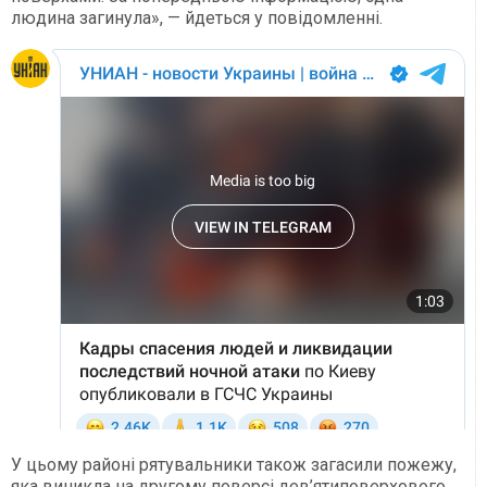
людина загинула», — йдеться у повідомленні.
У цьому районі рятувальники також загасили пожежу,
яка виникла на другому поверсі дев’ятиповерхового