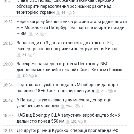
Глава МЗС Польщі Сікорський закликав серйозно
19:42
обговорити перехоплення російських ракет над
територією України
56
0
Через загрозу безпілотників росіяни стали рідше літати
19:32
між Москвою та Петербургом і частіше обирати поїзди
— ЗМІ
22
0
Запас води на 3 дні та готовність до атак на ТЕЦ:
19:16
експерт розповів про ризики знеструмлення Києва
84
0
Засекречена ядерна стратегія Пентагону: NBC
19:00
дізналося можливий сценарій війни з Китаєм і Росією
119
0
Податкова служба передасть Міноборони дані про
18:54
чоловіків 18–60 років: що вирішив уряд
213
0
У Польщі готують закон для масової депортації
18:42
українських чоловіків
2670
0
КАБ від Boeing: у США запустили виробництво бомб
18:30
дальністю понад 550 км
102
0
До другої річниці Курської операції пропаганда РФ
18:13