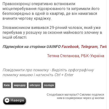
Правоохоронці оперативно встановили
місцеперебування підозрюваного та затримали його
безпосередньо в одній із квартир, де він намагався
вчинити чергову крадіжку.
Зловмисником виявився 29-річний чоловік, який уже
перебував у розшуку за скоєння майнового злочину в
іншій області.
Підписуйся
на
сторінки
UAINFO
Facebook
,
Telegram
,
Twitt
Тетяна Степанова, РБК-Україна
Повідомити про помилку - Виділіть орфографічну
помилку мишею і натисніть Ctrl + Enter
Київ
мародер
обстріл
поліція
Сподобався матеріал? Сміливо поділися
ним в соцмережах через ці кнопки