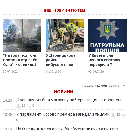
ІНШІ НОВИНИ ПО ТЕМІ
"На тому полігоні
У Дарницькому
У Києві після
постійно стрільби
районі
нічного обстрілу
були", - очевидці
вибухотехніки
перекрили 7
розповіли про удар
поліції Києва
вулиць, - патрульна
25.07.2026
14.07.2026
02.06.2026
РФ по виставці
вилучили бойову
поліція
зброї на Київщині
частину та уламки
ракети ЗРК С-400
Правила коментування ! »
НОВИНИ
Дрон влучив біля магазину на Чернігівщині: є поранені
14:14
12
0
У парламенті Косово прем'єра закидали яйцями
13:48
33
0
На Одещині через атаку РФ обмежили рух до пунктів
13:24