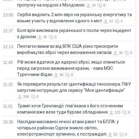
пропуску на кордоні з Молдовою
24
0
Сербія виділить 2 млн євро на українську енергетику та
13:00
візьме участь у відновленні одного з міст
22
0
Болгарія викликала українського посла через інцидент
12:37
з дроном
45
0
Пентагон вимагає від ВПК США різко прискорити
12:13
виробництво зброї через виснаження запасів
30
0
РФ може вдатися до ядерної зброї, якщо опиниться
11:49
перед загрозою виживання країни, - лава МЗС
Туреччини Фідан
90
0
Як перевірити результат ідентифікації пенсіонера: ПФУ
11:25
запустив інструкцію для сервісу "Моя ідентифікація"
206
0
Трамп хоче Гренландії: пов'язана з його оточенням
11:01
компанія вже везе туди бурове обладнання
123
0
Наслідки масованої нічної атаки ракет та БПЛА: у
10:38
чотирьох районах Одеси зникло світло,
електротранспорт зупинено, є постраждалі
52
0