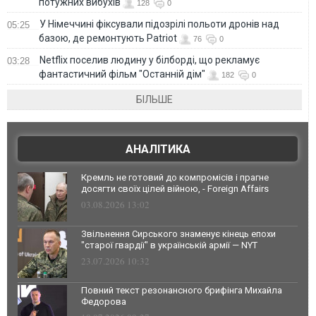
потужних вибухів
128
0
У Німеччині фіксували підозрілі польоти дронів над
05:25
базою, де ремонтують Patriot
76
0
Netflix поселив людину у білборді, що рекламує
03:28
фантастичний фільм "Останній дім"
182
0
БІЛЬШЕ
АНАЛІТИКА
Кремль не готовий до компромісів і прагне
досягти своїх цілей війною, - Foreign Affairs
03.08.2026 13:02
Звільнення Сирського знаменує кінець епохи
"старої гвардії" в українській армії — NYT
23.07.2026 10:32
Повний текст резонансного брифінга Михайла
Федорова