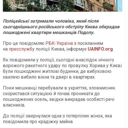
Поліцейські затримали чоловіка, який після
сьогоднішнього російського обстрілу Києва обкрадав
пошкоджені квартири мешканців Подолу.
Про це повідомляє
РБК-Україна
з посиланням
на
пресслужбу
поліції Києва, інформує
UAINFO.org
.
Як повідомили у поліції, сьогодні внаслідок нічного
ворожого ракетного удару по провулку Хорива у Києві
були пошкоджені житлові будинки, де вибуховою
хвилею вибило вікна та двері в квартирах.
Поки мешканці перебували в укриттях, зловмисник
скористався ситуацією й почав проникати до
пошкоджених осель, звідки викрадав особисті речі
власників.
До поліції звернулася одна з потерпілих жінок, яка
повідомила про крадіжку майна.