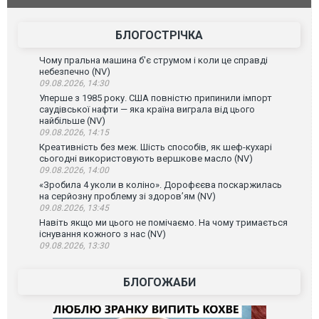
зіркового футболіста Мохамеда Салаха
БЛОГОСТРІЧКА
Чому пральна машина б'є струмом і коли це справді
небезпечно (NV)
09.08.2026, 14:30
Уперше з 1985 року. США повністю припинили імпорт
саудівської нафти — яка країна виграла від цього
найбільше (NV)
09.08.2026, 14:15
Креативність без меж. Шість способів, як шеф-кухарі
сьогодні використовують вершкове масло (NV)
09.08.2026, 14:00
«Зробила 4 уколи в коліно». Дорофєєва поскаржилась
на серйозну проблему зі здоров’ям (NV)
09.08.2026, 13:45
Навіть якщо ми цього не помічаємо. На чому тримається
існування кожного з нас (NV)
09.08.2026, 13:30
БЛОГОЖАБИ