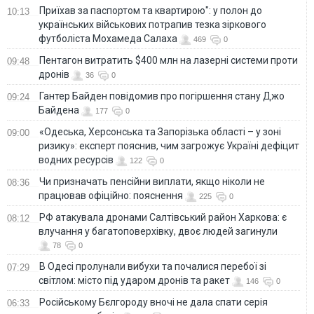
Приїхав за паспортом та квартирою": у полон до
10:13
українських військових потрапив тезка зіркового
футболіста Мохамеда Салаха
469
0
Пентагон витратить $400 млн на лазерні системи проти
09:48
дронів
36
0
Гантер Байден повідомив про погіршення стану Джо
09:24
Байдена
177
0
«Одеська, Херсонська та Запорізька області – у зоні
09:00
ризику»: експерт пояснив, чим загрожує Україні дефіцит
водних ресурсів
122
0
Чи призначать пенсійни виплати, якщо ніколи не
08:36
працював офіційно: пояснення
225
0
РФ атакувала дронами Салтівський район Харкова: є
08:12
влучання у багатоповерхівку, двоє людей загинули
78
0
В Одесі пролунали вибухи та почалися перебої зі
07:29
світлом: місто під ударом дронів та ракет
146
0
Російському Бєлгороду вночі не дала спати серія
06:33