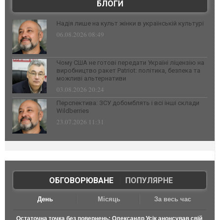
БЛОГИ
Надія лише на культ жінки в українській культурі
06.08.2026 08:49
Чому США не готові передати Україні ліцензію на
виробництво ракет Patriot: політика, безпека та
можливі альтернативи
03.08.2026 20:24
Перспектива: ЗСУ добомблять і всі інші склади
Wildberries
23.07.2026 11:31
ОБГОВОРЮВАНЕ
|
ПОПУЛЯРНЕ
День
Місяць
За весь час
Остаточна точка без повернень: Олександр Усік анонсував свій