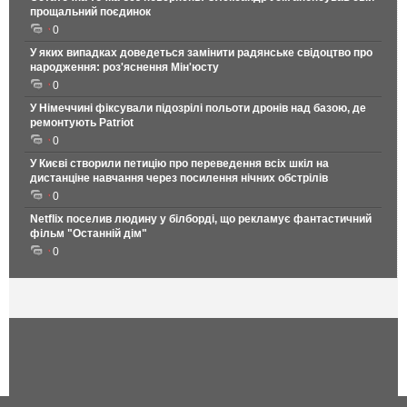
прощальний поєдинок
0
У яких випадках доведеться замінити радянське свідоцтво про
народження: роз'яснення Мін'юсту
0
У Німеччині фіксували підозрілі польоти дронів над базою, де
ремонтують Patriot
0
У Києві створили петицію про переведення всіх шкіл на
дистанціне навчання через посилення нічних обстрілів
0
Netflix поселив людину у білборді, що рекламує фантастичний
фільм "Останній дім"
0