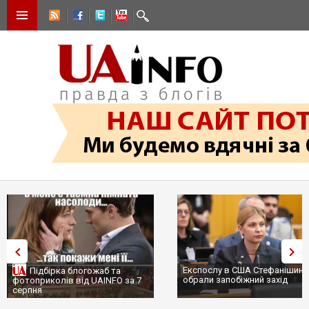
Експослу в США Стефанішині
Підбірка блогожаб та
обрали запобіжний захід
фотоприколів від UAINFO за 7
серпня