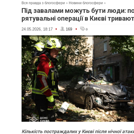
Вся правда з блогосфери
»
Новини блогосфери
»
Під завалами можуть бути люди: п
рятувальні операції в Києві триваю
•
•
24.05.2026, 18:17
169
0
Кількість постраждалих у Києві після нічної атаки