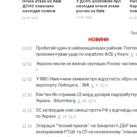
Нічна атака на Київ:
У ДСНС розповіли про
Нас
ДСНС показала
наслідки нічної атаки
Хар
наслідки пожеж
росіян на Київ
пом
одразу у трьох районах
жі
14.07.2026
26.07.2026
07.0
столиці
Пра
НОВИНИ
Пробитий один із найзахищеніших районів: Плете
13:02
прокоментував удар по кораблях ФСБ у Керчі
Україна ніколи не визнає окупацію Росією частини
12:51
0
У МВС Німеччини заявили про відсутність зброї н
12:42
аеропорту Лейпцига, - ЗМІ
8
0
Кім Чен Ин отримав 22 млрд доларів надприбутку 
12:32
Україні, - Bloomberg
45
0
ЄС затвердив нові санкції проти РФ у відповідь н
12:22
по Україні
23
0
Операція "Чесний призов": на Закарпатті ДБР ви
12:16
екскерівників РТЦК та СП на незаконному "списан