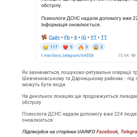
Як зазначається, пошуково-рятувальні операції т
Шевченківському та Дарницькому районах - під 
можуть бути люди.
На декількох локаціях ще продовжується ліквідац
обстрілу.
Психологи ДСНС надали допомогу вже 224 людя
оновлюється.
Підписуйся
на
сторінки
UAINFO
Facebook
,
Telegr