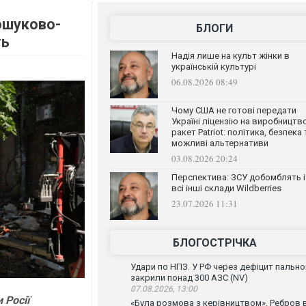
ошуково-
БЛОГИ
ть
Надія лише на культ жінки в
українській культурі
06.08.2026 08:49
Чому США не готові передати
Україні ліцензію на виробництв
ракет Patriot: політика, безпека 
можливі альтернативи
03.08.2026 20:24
Перспектива: ЗСУ добомблять і
всі інші склади Wildberries
23.07.2026 11:31
БЛОГОСТРІЧКА
Удари по НПЗ. У РФ через дефіцит пально
закрили понад 300 АЗС (NV)
07.08.2026, 13:00
 Росії
«Була розмова з керівництвом». Ребров 