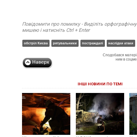
Повідомити про помилку - Виділіть орфографічн
мишею і натисніть Ctrl + Enter
обстріл Києва
рятувальники
постраждалі
наслідки атаки
Сподобався матері
ним в соцме
ІНШІ НОВИНИ ПО ТЕМІ