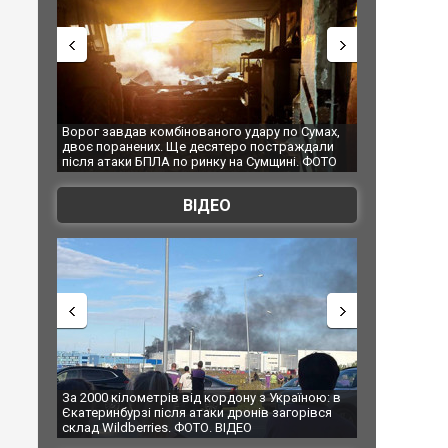
 Сумах,
За 2000 кілометрів від кордону з Україною: в
"Мої іграшки"
ждали
Єкатеринбурзі після атаки дронів загорівся
суперкарів в
. ФОТО
склад Wildberries. ФОТО. ВІДЕО
ВІДЕО
їною: в
В Таїланді футболіст загинув від удару
Топпосадовцю
рівся
блискавки під час матчу: ще 12 людей
підозру
постраждали. ВІДЕО