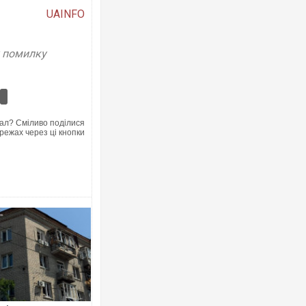
UAINFO
у помилку
ал? Сміливо поділися
режах через ці кнопки