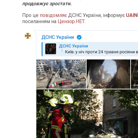
продовжує зростати.
Про це
повідомляє
ДСНС України, інформує
UAIN
посиланням на
Цензор.НЕТ
.