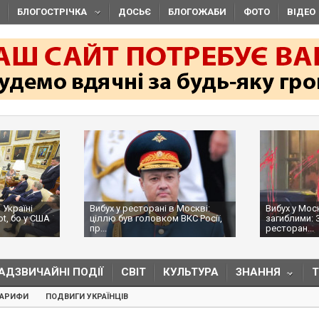
БЛОГОСТРІЧКА
ДОСЬЄ
БЛОГОЖАБИ
ФОТО
ВІДЕО
 Україні
Вибух у ресторані в Москві:
Вибух у Мос
ot, бо у США
ціллю був головком ВКС Росії,
загиблими: 
пр...
ресторан...
АДЗВИЧАЙНІ ПОДІЇ
СВІТ
КУЛЬТУРА
ЗНАННЯ
ТАРИФИ
ПОДВИГИ УКРАЇНЦІВ