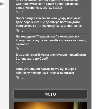
За 2000 кілометрів від кордону з Україною: в
Єкатеринбурзі після атаки дронів загорівся
склад Wildberries. ФОТО. ВІДЕО
0
Ворог завдав комбінованого удару по Сумах,
двоє поранених. Ще десятеро постраждали
після атаки БПЛА по ринку на Сумщині. ФОТО
0
На аеродромі "Гвардійське" в окупованому
Криму спалахнула масштабна пожежа на складі
пального
0
В адміністрації Вучича анонсували перший візит
Зеленського до Сербії
0
США розширили санкції проти Куби через
військову співпрацю з Росією та Китаєм
0
ФОТО