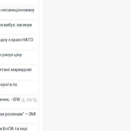
за несанкціоновану
я вибух: загинув
дну з країн НАТО
о рахує ціну
ританії мармурові
ворога по
них, - ISW
212
ом росіянам" — ЗМІ
 БпЛА та інші