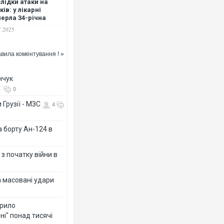
лідки атаки на
ків: у лікарні
ерла 34-річна
нка
7.2025
вила коментування ! »
нчук
1
0
 Грузії - МЗС
4
а борту Ан-124 в
з початку війни в
а масовані удари
крило
ні" понад тисячі