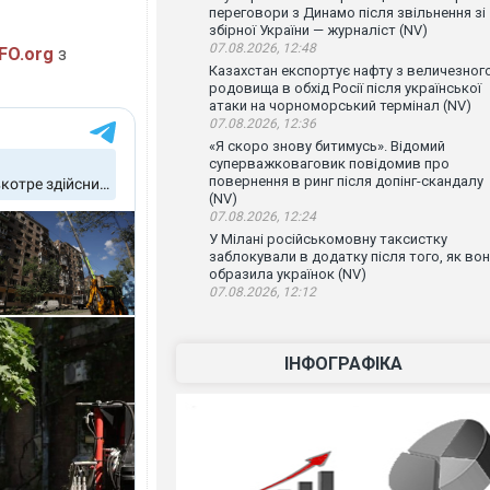
переговори з Динамо після звільнення зі
збірної України — журналіст (NV)
07.08.2026, 12:48
FO.org
з
Казахстан експортує нафту з величезног
родовища в обхід Росії після української
атаки на чорноморський термінал (NV)
07.08.2026, 12:36
«Я скоро знову битимусь». Відомий
суперважковаговик повідомив про
повернення в ринг після допінг-скандалу
(NV)
07.08.2026, 12:24
У Мілані російськомовну таксистку
заблокували в додатку після того, як во
образила українок (NV)
07.08.2026, 12:12
ІНФОГРАФІКА