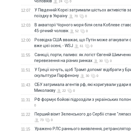
чоловіків
24
0
У Південній Кореї затримали шістьох активістів 
12:07
поїздку в Україну
70
0
В акваторії Чорного моря біля села Коблеве ставс
12:03
45-річний чоловік
52
0
Розвідка США вважає, що Путін може атакувати о
12:00
вже цієї осені, - WSJ
61
0
Санкції, порти, паливо: як логіст Євгеній Шимченк
11:55
перевезення на різних ринках
30
0
У Греції хочуть, щоб Трамп допоміг відібрати у Б
11:51
скульптури Парфенону
30
0
СБУ затримала агентів рф, які коригували удари 
11:43
Миколаєву
22
0
РФ формує бойові підрозділи з українських полоне
11:31
0
Перший візит Зеленського до Сербії стане "ляпас
11:22
73
0
Уражено РЛС раннього виявлення, ретранслятори
11:15