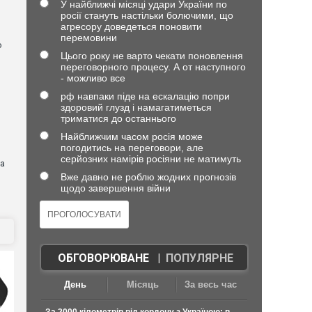
У найближчі місяці удари України по
росії стануть настільки болючими, що
агресору доведеться поновити
перемовини
о
Цього року не варто чекати поновлення
переговорного процесу. А от наступного
- можливо все
рф навпаки піде на ескалацію попри
здоровий глузд і намагатиметься
триматися до останнього
Найближчим часом росія може
погодитись на переговори, але
серйозних намірів росіяни не матимуть
на
Вже давно не роблю жодних прогнозів
щодо завершення війни
ОБГОВОРЮВАНЕ
|
ПОПУЛЯРНЕ
День
Місяць
За весь час