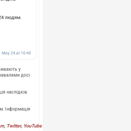
Ворог завдав комбінованого удару по
двоє поранених. Ще десятеро постра
після атаки БПЛА по ринку на Сумщині
ривають у
завалами досі
ія наслідків
м. Інформація
За 2000 кілометрів від кордону з Укра
Єкатеринбурзі після атаки дронів заго
склад Wildberries. ФОТО. ВІДЕО
am
,
Twitter
,
YouTube