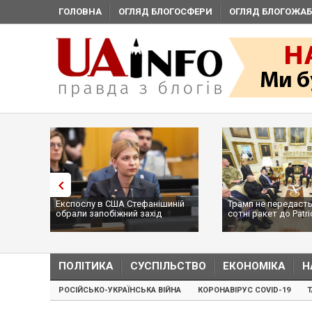
ГОЛОВНА
ОГЛЯД БЛОГОСФЕРИ
ОГЛЯД БЛОГОЖАБ
Експослу в США Стефанішиній
Трамп не передасть
обрали запобіжний захід
сотні ракет до Patri
...
ПОЛІТИКА
СУСПІЛЬСТВО
ЕКОНОМІКА
Н
РОСІЙСЬКО-УКРАЇНСЬКА ВІЙНА
КОРОНАВІРУС COVID-19