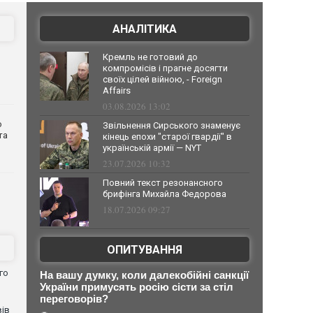
АНАЛІТИКА
Кремль не готовий до
компромісів і прагне досягти
своїх цілей війною, - Foreign
Affairs
03.08.2026 13:02
о
Звільнення Сирського знаменує
та
кінець епохи "старої гвардії" в
українській армії — NYT
23.07.2026 10:32
Повний текст резонансного
брифінга Михайла Федорова
18.07.2026 09:27
ОПИТУВАННЯ
го
На вашу думку, коли далекобійні санкції
України примусять росію сісти за стіл
переговорів?
вів